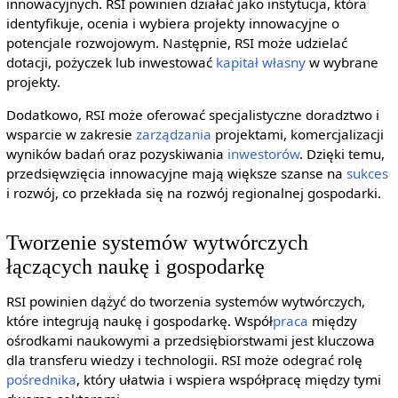
innowacyjnych. RSI powinien działać jako instytucja, która
identyfikuje, ocenia i wybiera projekty innowacyjne o
potencjale rozwojowym. Następnie, RSI może udzielać
dotacji, pożyczek lub inwestować
kapitał własny
w wybrane
projekty.
Dodatkowo, RSI może oferować specjalistyczne doradztwo i
wsparcie w zakresie
zarządzania
projektami, komercjalizacji
wyników badań oraz pozyskiwania
inwestorów
. Dzięki temu,
przedsięwzięcia innowacyjne mają większe szanse na
sukces
i rozwój, co przekłada się na rozwój regionalnej gospodarki.
Tworzenie systemów wytwórczych
łączących naukę i gospodarkę
RSI powinien dążyć do tworzenia systemów wytwórczych,
które integrują naukę i gospodarkę. Współ
praca
między
ośrodkami naukowymi a przedsiębiorstwami jest kluczowa
dla transferu wiedzy i technologii. RSI może odegrać rolę
pośrednika
, który ułatwia i wspiera współpracę między tymi