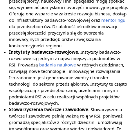
przedsiębiorcy, naukowcy i inni specjaliści mogą spotkać
się, wymieniać pomysłami i tworzyć innowacyjne projekty.
Oferują one wsparcie w zakresie rozwoju biznesu, dostęp
do infrastruktury badawczo-rozwojowej oraz
mentoringu
dla przedsiębiorców. Działalność ośrodków innowacji i
przedsiębiorczości przyczynia się do tworzenia
innowacyjnych przedsiębiorstw i zwiększania
konkurencyjności regionu.
Instytuty badawczo-rozwojowe
. Instytuty badawczo-
rozwojowe są jednym z najważniejszych podmiotów w
RSI. Prowadzą
badania naukowe
w różnych dziedzinach,
rozwijają nowe technologie i innowacyjne rozwiązania.
Ich zadaniem jest generowanie wiedzy i transfer
technologii do sektora przedsiębiorstw. Instytuty te często
współpracują z przedsiębiorcami, uczelniami i innymi
podmiotami RSI w celu realizacji wspólnych projektów
badawczo-rozwojowych.
Stowarzyszenia twórcze i zawodowe
. Stowarzyszenia
twórcze i zawodowe pełnią ważną rolę w RSI, ponieważ
gromadzą specjalistów z różnych dziedzin i umożliwiają
im współpracę oraz wymianę wiedzy i doświadczeń. Te