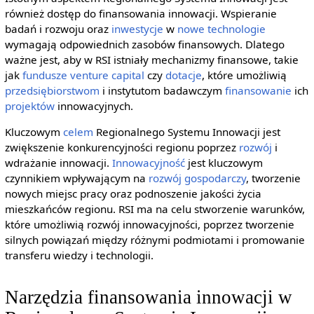
również dostęp do finansowania innowacji. Wspieranie
badań i rozwoju oraz
inwestycje
w
nowe technologie
wymagają odpowiednich zasobów finansowych. Dlatego
ważne jest, aby w RSI istniały mechanizmy finansowe, takie
jak
fundusze
venture capital
czy
dotacje
, które umożliwią
przedsiębiorstwom
i instytutom badawczym
finansowanie
ich
projektów
innowacyjnych.
Kluczowym
celem
Regionalnego Systemu Innowacji jest
zwiększenie konkurencyjności regionu poprzez
rozwój
i
wdrażanie innowacji.
Innowacyjność
jest kluczowym
czynnikiem wpływającym na
rozwój gospodarczy
, tworzenie
nowych miejsc pracy oraz podnoszenie jakości życia
mieszkańców regionu. RSI ma na celu stworzenie warunków,
które umożliwią rozwój innowacyjności, poprzez tworzenie
silnych powiązań między różnymi podmiotami i promowanie
transferu wiedzy i technologii.
Narzędzia finansowania innowacji w