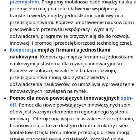
przemysłem
. Programy mobilności osób między nauką a
przemysłem mają na celu ułatwienie współpracy i
transferu wiedzy między jednostkami naukowymi a
przedsiębiorstwami. Poprzez umożliwienie naukowcom i
pracownikom przemysłu współpracy i wymiany
doświadczeń, programy te przyczyniają się do rozwoju
innowacji i promocji przedsiębiorczości technologicznej.
Kooperacja
między firmami a jednostkami
naukowymi
. Kooperacja między firmami a jednostkami
naukowymi jest istotna dla rozwoju innowacyjności.
Poprzez współpracę w zakresie badań i rozwoju,
przedsiębiorstwa mogą skorzystać z wiedzy i
doświadczenia naukowców, co umożliwia wprowadzenie
innowacyjnych rozwiązań na rynek.
Pomoc dla nowo powstających innowacyjnych
spin-
off
. Pomoc dla nowo powstających innowacyjnych spin-
offów jest ważnym elementem regionalnego systemu
innowacji. Oferuje ona wsparcie w zakresie zarządzania,
finansowania, a także dostępu do infrastruktury i sieci
kontaktów. Dzięki temu młode przedsiębiorstwa mogą
łatwiej rozpocząć swoją działalność i rozwijać się na