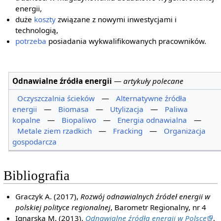
energii,
duże
koszty
związane z nowymi inwestycjami i
technologią,
potrzeba
posiadania wykwalifikowanych pracowników.
Odnawialne źródła energii
—
artykuły polecane
Oczyszczalnia ścieków
—
Alternatywne źródła
energii
—
Biomasa
—
Utylizacja
—
Paliwa
kopalne
—
Biopaliwo
—
Energia odnawialna
—
Metale ziem rzadkich
—
Fracking
—
Organizacja
gospodarcza
Bibliografia
Graczyk A. (2017),
Rozwój odnawialnych źródeł energii w
polskiej polityce regionalnej
, Barometr Regionalny, nr 4
Ignarska M. (2013),
Odnawialne źródła energii w Polsce
,