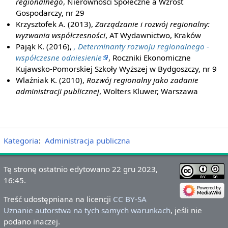
regionalnego
, Nierówności Społeczne a Wzrost
Gospodarczy, nr 29
Krzysztofek A. (2013),
Zarządzanie i rozwój regionalny:
wyzwania współczesności
, AT Wydawnictwo, Kraków
Pająk K. (2016),
, Determinanty rozwoju regionalnego -
współczesne odniesienie
, Roczniki Ekonomiczne
Kujawsko-Pomorskiej Szkoły Wyższej w Bydgoszczy, nr 9
Wlaźniak K. (2010),
Rozwój regionalny jako zadanie
administracji publicznej
, Wolters Kluwer, Warszawa
Kategoria
:
Administracja publiczna
Tę stronę ostatnio edytowano 22 gru 2023,
16:45.
Treść udostępniana na licencji
CC BY-SA
Uznanie autorstwa na tych samych warunkach
, jeśli nie
podano inaczej.