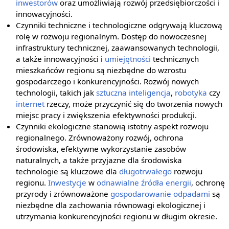
inwestorów
oraz umożliwiają rozwój przedsiębiorczości i
innowacyjności.
Czynniki techniczne i technologiczne odgrywają kluczową
rolę w rozwoju regionalnym. Dostęp do nowoczesnej
infrastruktury technicznej, zaawansowanych technologii,
a także innowacyjności i
umiejętności
technicznych
mieszkańców regionu są niezbędne do wzrostu
gospodarczego i konkurencyjności. Rozwój nowych
technologii, takich jak
sztuczna inteligencja
,
robotyka
czy
internet
rzeczy, może przyczynić się do tworzenia nowych
miejsc pracy i zwiększenia efektywności produkcji.
Czynniki ekologiczne stanowią istotny aspekt rozwoju
regionalnego. Zrównoważony rozwój, ochrona
środowiska, efektywne wykorzystanie zasobów
naturalnych, a także przyjazne dla środowiska
technologie są kluczowe dla
długotrwałego
rozwoju
regionu.
Inwestycje
w
odnawialne źródła energii
, ochronę
przyrody i zrównoważone
gospodarowanie odpadami
są
niezbędne dla zachowania równowagi ekologicznej i
utrzymania konkurencyjności regionu w długim okresie.