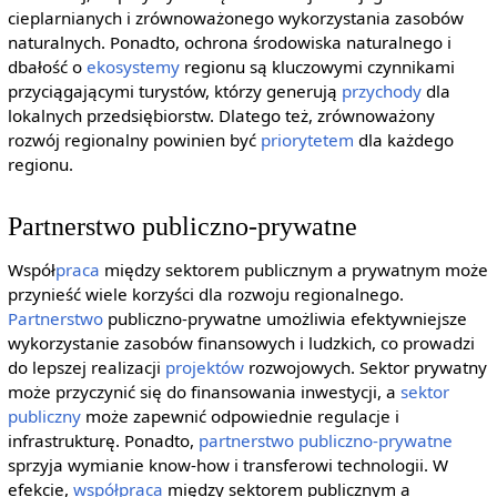
cieplarnianych i zrównoważonego wykorzystania zasobów
naturalnych. Ponadto, ochrona środowiska naturalnego i
dbałość o
ekosystemy
regionu są kluczowymi czynnikami
przyciągającymi turystów, którzy generują
przychody
dla
lokalnych przedsiębiorstw. Dlatego też, zrównoważony
rozwój regionalny powinien być
priorytetem
dla każdego
regionu.
Partnerstwo publiczno-prywatne
Współ
praca
między sektorem publicznym a prywatnym może
przynieść wiele korzyści dla rozwoju regionalnego.
Partnerstwo
publiczno-prywatne umożliwia efektywniejsze
wykorzystanie zasobów finansowych i ludzkich, co prowadzi
do lepszej realizacji
projektów
rozwojowych. Sektor prywatny
może przyczynić się do finansowania inwestycji, a
sektor
publiczny
może zapewnić odpowiednie regulacje i
infrastrukturę. Ponadto,
partnerstwo publiczno-prywatne
sprzyja wymianie know-how i transferowi technologii. W
efekcie,
współpraca
między sektorem publicznym a