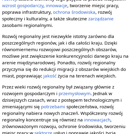
wzrost gospodarczy
,
innowacje
, tworzenie miejsc pracy,
poprawa infrastruktury,
ochrona środowiska
, rozwój
społeczny i kulturalny, a także skuteczne
zarządzanie
zasobami regionalnymi.
Rozwój regionalny jest niezwykle istotny zarówno dla
poszczególnych regionów, jak i dla całości kraju. Dzięki
równomiernemu rozwojowi poszczególnych obszarów,
możliwe jest zwiększenie konkurencyjności danego kraju na
arenie międzynarodowej. Ponadto, rozwój regionalny
przyczynia się do redukcji migracji z obszarów wiejskich do
miast, poprawiając
jakość
życia na terenach wiejskich.
Przez wieki rozwój regionalny był związany głównie z
rozwojem gospodarczym i
przemysłowym
. Jednak w
dzisiejszych czasach, wraz z postępem technologicznym i
zmieniającymi się
potrzebami
społeczeństwa, rozwój
regionalny nabiera nowych znaczeń. Współczesny rozwój
regionalny koncentruje się również na
innowacjach
,
zrównoważonym rozwoju, ochronie środowiska, tworzeniu
miejsc pracy w
sektorze
usług i poprawie jakości życia