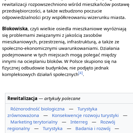
rewitalizacji rozpowszechniono wśród mieszkańców postawę
przedsiębiorczości, a także wzbudzono poczucie
odpowiedzialności przy współkreowaniu wizerunku miasta.
Blokowiska
, czyli wielkie osiedla mieszkaniowe wyróżniają
się problemami związanymi z jakością zasobów
mieszkaniowych, przestrzenią, infrastrukturą, a także ze
społeczno-ekonomicznymi uwarunkowaniami. Działania
podejmowane w tych miejscach mogą polegać między
innymi na ocieplaniu bloków. W Polsce skupiono się na
fizycznej odbudowie budynków, nie podjęto jednak
[4]
kompleksowych działań społecznych
.
Rewitalizacja
—
artykuły polecane
Różnorodność biologiczna
—
Turystyka
zrównoważona
—
Konsekwencje rozwoju turystyki
—
Marketing terytorialny
—
Interreg
—
Rozwój
regionalny
—
Turystyka
—
Badania i rozwój
—