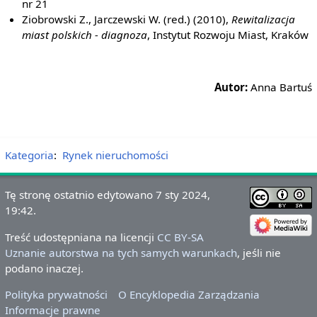
nr 21
Ziobrowski Z., Jarczewski W. (red.) (2010),
Rewitalizacja
miast polskich - diagnoza
, Instytut Rozwoju Miast, Kraków
Autor:
Anna Bartuś
Kategoria
:
Rynek nieruchomości
Tę stronę ostatnio edytowano 7 sty 2024,
19:42.
Treść udostępniana na licencji
CC BY-SA
Uznanie autorstwa na tych samych warunkach
, jeśli nie
podano inaczej.
Polityka prywatności
O Encyklopedia Zarządzania
Informacje prawne