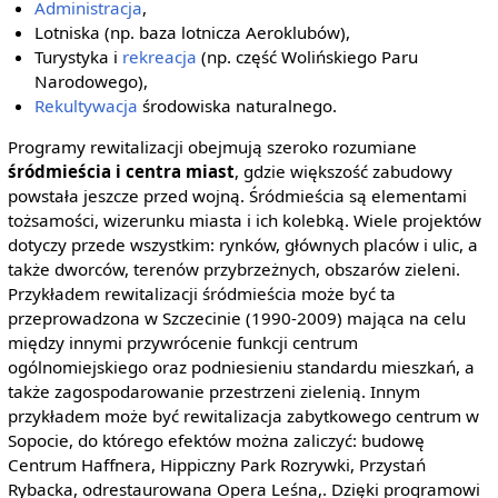
Administracja
,
Lotniska (np. baza lotnicza Aeroklubów),
Turystyka i
rekreacja
(np. część Wolińskiego Paru
Narodowego),
Rekultywacja
środowiska naturalnego.
Programy rewitalizacji obejmują szeroko rozumiane
śródmieścia i centra miast
, gdzie większość zabudowy
powstała jeszcze przed wojną. Śródmieścia są elementami
tożsamości, wizerunku miasta i ich kolebką. Wiele projektów
dotyczy przede wszystkim: rynków, głównych placów i ulic, a
także dworców, terenów przybrzeżnych, obszarów zieleni.
Przykładem rewitalizacji śródmieścia może być ta
przeprowadzona w Szczecinie (1990-2009) mająca na celu
między innymi przywrócenie funkcji centrum
ogólnomiejskiego oraz podniesieniu standardu mieszkań, a
także zagospodarowanie przestrzeni zielenią. Innym
przykładem może być rewitalizacja zabytkowego centrum w
Sopocie, do którego efektów można zaliczyć: budowę
Centrum Haffnera, Hippiczny Park Rozrywki, Przystań
Rybacka, odrestaurowana Opera Leśna,. Dzięki programowi