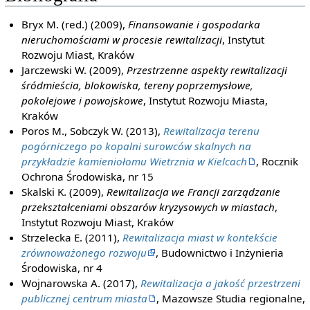
Bryx M. (red.) (2009),
Finansowanie i gospodarka
nieruchomościami w procesie rewitalizacji
, Instytut
Rozwoju Miast, Kraków
Jarczewski W. (2009),
Przestrzenne aspekty rewitalizacji
śródmieścia, blokowiska, tereny poprzemysłowe,
pokolejowe i powojskowe
, Instytut Rozwoju Miasta,
Kraków
Poros M., Sobczyk W. (2013),
Rewitalizacja terenu
pogórniczego po kopalni surowców skalnych na
przykładzie kamieniołomu Wietrznia w Kielcach
, Rocznik
Ochrona Środowiska, nr 15
Skalski K. (2009),
Rewitalizacja we Francji zarządzanie
przekształceniami obszarów kryzysowych w miastach
,
Instytut Rozwoju Miast, Kraków
Strzelecka E. (2011),
Rewitalizacja miast w kontekście
zrównoważonego rozwoju
, Budownictwo i Inżynieria
Środowiska, nr 4
Wojnarowska A. (2017),
Rewitalizacja a jakość przestrzeni
publicznej centrum miasta
, Mazowsze Studia regionalne,