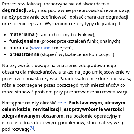
Proces rewitalizacji rozpoczyna się od stwierdzenia
degradacji
, aby móc poprawnie przeprowadzić rewitalizację
należy poprawnie zdefiniować i opisać charakter degradacji
oraz ocenić jej stan. Wyróżniono cztery typy degradacji tj.:
materialna
(stan techniczny budynków),
funkcjonalna
(proces przekształceń funkcjonalnych),
moralna
(
wizerunek
miejsca),
przestrzenna
(stopień wykształcenia kompozycji).
Należy zwrócić uwagę na znaczenie zdegradowanego
obszaru dla mieszkańców, a także na jego umiejscowienie w
przestrzeni miasta czy wsi. Paradoksalnie niektóre miejsca są
różnie postrzegane przez poszczególnych mieszkańców co
może stanowić problem przy przeprowadzeniu rewitalizacji.
Następnie należy określić
cele
.
Podstawowym, ideowym
celem każdej rewitalizacji jest przywrócenie wartości
zdegradowanym obszarom.
Na poziomie operacyjnym
istnieje jednak dużo więcej problemów, które należy wziąć
[3]
pod rozwagę
.