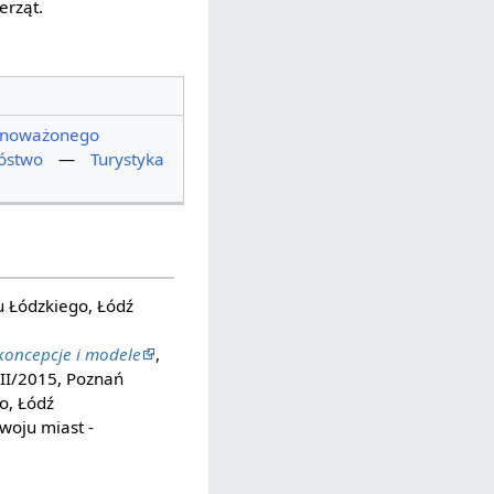
erząt.
wnoważonego
óstwo
—
Turystyka
 Łódzkiego, Łódź
oncepcje i modele
,
 II/2015, Poznań
o, Łódź
woju miast -