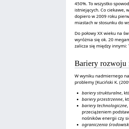
450%. To wszystko spowodo
istniejących. Co ciekawe, 
dopiero w 2009 roku pierw
miastach w stosunku do wsi
Do połowy XX wieku na świ
wyróżnia się ok. 20 megam
zalicza się między innymi: 
Bariery rozwoju 
W wyniku nadmiernego nag
problemy [Kuciński K. (200
bariery strukturalne
, k
bariery przestrzenne
, k
bariery technologiczne
przeciążeniem podstaw
nośników energii czy si
ograniczenia środowis