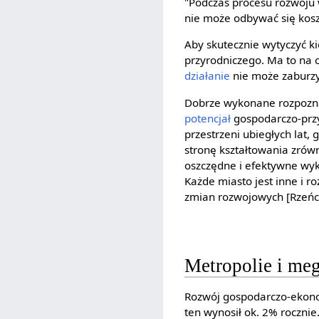
"Podczas procesu rozwoju 
nie może odbywać się koszt
Aby skutecznie wytyczyć k
przyrodniczego. Ma to na 
działanie
nie może zaburzy
Dobrze wykonane rozpoznan
potencjał
gospodarczo-prz
przestrzeni ubiegłych lat,
stronę kształtowania zrów
oszczędne i efektywne wy
Każde miasto jest inne i r
zmian rozwojowych [Rzeńca 
Metropolie i me
Rozwój gospodarczo-ekonom
ten wynosił ok. 2% rocznie