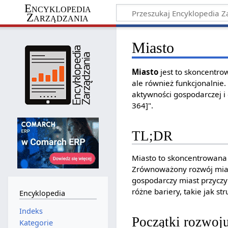
Encyklopedia
Zarządzania
Miasto
Miasto
jest to skoncentro
ale również funkcjonalnie.
aktywności gospodarczej i 
364]".
TL;DR
Miasto to skoncentrowana 
Zrównoważony rozwój miast
gospodarczy miast przyczyn
różne bariery, takie jak s
Encyklopedia
Indeks
Początki rozwoj
Kategorie