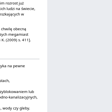
im rozrost już
ch ludzi na świecie,
ieszkających w
Na chwilę obecną
kszych megamiast
K. (2009) s. 411].
otyka na pewne
stach,
rzyblokowaniem lub
dno-kanalizacyjnych,
, wody czy gleby.