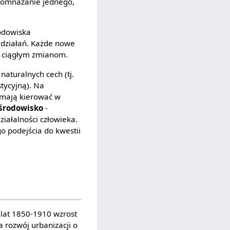
 Pomnażanie jednego,
rodowiska
 działań. Każde nowe
ę ciągłym zmianom.
aturalnych cech (tj.
stycyjną). Na
e mają kierować w
 środowisko
-
ałalności człowieka.
go podejścia do kwestii
 lat 1850-1910 wzrost
a rozwój urbanizacji o