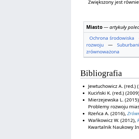
Zwiększony jest równi
Miasto
—
artykuły pole
Ochrona środowiska
rozwoju
—
Suburbani
zrównoważona
Bibliografia
Jewtuchowicz A. (red.) 
Kuciński K. (red.) (2009
Mierzejewska L. (2015
Problemy rozwoju miast
Rzeńca A. (2016),
Zrów
Wańkowicz W. (2012),
Kwartalnik Naukowy Ins