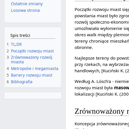
Ostatnie zmiany
Początki rozwoju miast si
Losowa strona
powstania miast było zgr
rozwój społeczno-ekonomicz
umożliwiała wyłonienie si
okres walk między plemion
Spis treści
tereny chroniące mieszkań
1
TL;DR
obronne.
2
Początki rozwoju miast
3
Zrównoważony rozwój
Najlepsze tereny do powst
miasta
przy rzekach, na wybrzeża
4
Metropolie i megamiasta
handlowych, [Kuciński K. (
5
Bariery rozwoju miast
Według A. Lösch’a - niemi
6
Bibliografia
rozwoju miast była
masowo
lokalizacji [Kuciński K. (200
Zrównoważony r
Koncepcja zrównoważoneg