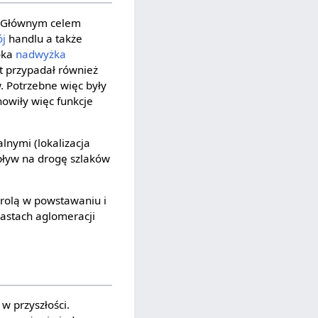
u. Głównym celem
ój
handlu a także
soka
nadwyżka
t przypadał również
. Potrzebne więc były
owiły więc funkcje
lnymi (lokalizacja
wpływ na drogę szlaków
 rolą w powstawaniu i
iastach aglomeracji
 w przyszłości.