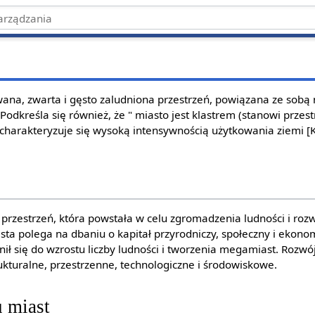
wana, zwarta i gęsto zaludniona przestrzeń, powiązana ze sobą 
 Podkreśla się również, że " miasto jest klastrem (stanowi przes
charakteryzuje się wysoką intensywnością użytkowania ziemi [Ku
przestrzeń, która powstała w celu zgromadzenia ludności i roz
a polega na dbaniu o kapitał przyrodniczy, społeczny i ekono
ił się do wzrostu liczby ludności i tworzenia megamiast. Rozwó
trukturalne, przestrzenne, technologiczne i środowiskowe.
u miast