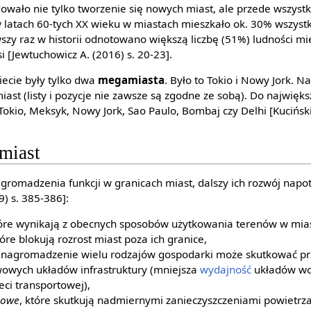
wało nie tylko tworzenie się nowych miast, ale przede wszystk
w latach 60-tych XX wieku w miastach mieszkało ok. 30% wszystki
szy raz w historii odnotowano większą liczbę (51%) ludności m
 [Jewtuchowicz A. (2016) s. 20-23].
ecie były tylko dwa
megamiasta
. Było to Tokio i Nowy Jork. 
iast (listy i pozycje nie zawsze są zgodne ze sobą). Do najwię
Tokio, Meksyk, Nowy Jork, Sao Paulo, Bombaj czy Delhi [Kuciński 
miast
romadzenia funkcji w granicach miast, dalszy ich rozwój nap
9) s. 385-386]:
tóre wynikają z obecnych sposobów użytkowania terenów w mia
tóre blokują rozrost miast poza ich granice,
, nagromadzenie wielu rodzajów gospodarki może skutkować p
owych układów infrastruktury (mniejsza
wydajność
układów wo
eci transportowej),
kowe
, które skutkują nadmiernymi zanieczyszczeniami powietrza