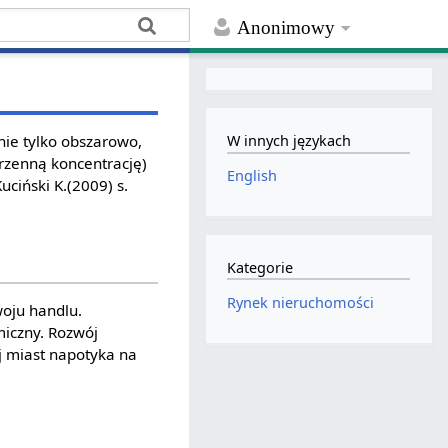
Anonimowy
nie tylko obszarowo,
W innych językach
trzenną koncentrację)
English
ciński K.(2009) s.
Kategorie
Rynek nieruchomości
woju handlu.
miczny. Rozwój
j miast napotyka na