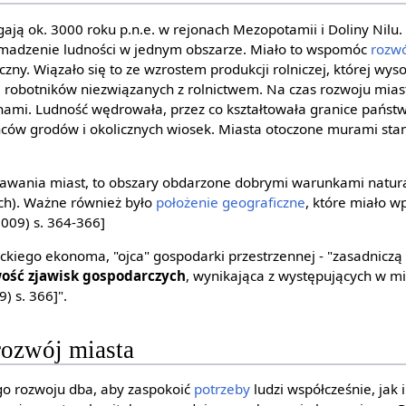
ęgają ok. 3000 roku p.n.e. w rejonach Mezopotamii i Doliny Nil
omadzenie ludności w jednym obszarze. Miało to wspomóc
rozw
ny. Wiązało się to ze wzrostem produkcji rolniczej, której wy
ę robotników niezwiązanych z rolnictwem. Na czas rozwoju mias
ami. Ludność wędrowała, przez co kształtowała granice państw
ców grodów i okolicznych wiosek. Miasta otoczone murami stan
awania miast, to obszary obdarzone dobrymi warunkami natura
ch). Ważne również było
położenie geograficzne
, które miało 
2009) s. 364-366]
eckiego ekonoma, "ojca" gospodarki przestrzennej - "zasadniczą
ść zjawisk gospodarczych
, wynikająca z występujących w m
9) s. 366]".
ozwój miasta
o rozwoju dba, aby zaspokoić
potrzeby
ludzi współcześnie, jak i