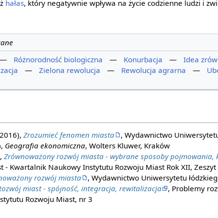
eż
hałas
, który negatywnie wpływa na życie codzienne ludzi i zwi
cane
—
Różnorodność biologiczna
—
Konurbacja
—
Idea zró
zacja
—
Zielona rewolucja
—
Rewolucja agrarna
—
Ub
(2016),
Zrozumieć fenomen miasta
, Wydawnictwo Uniwersytetu
),
Geografia ekonomiczna
, Wolters Kluwer, Kraków
),
Zrównoważony rozwój miasta - wybrane sposoby pojmowania, k
 - Kwartalnik Naukowy Instytutu Rozwoju Miast Rok XII, Zeszyt
noważony rozwój miasta
, Wydawnictwo Uniwersytetu łódzkieg
Rozwój miast - spójność, integracja, rewitalizacja
, Problemy roz
tytutu Rozwoju Miast, nr 3