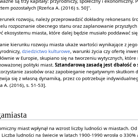
ważne są trzy kapitały: przyrodniczy, społeczny i ekonomiczny.
em pozostałych [Rzeńca A. (2016) s. 50]".
ierunek rozwoju, należy przeprowadzić dokładny rekonesans ś
celu rozpoznanie obecnego stanu oraz zaplanowanie przyszłych
ć ekosystemu miasta, które dalej będzie musiało poddawać si
ie kierunku rozwoju miasta ukaże wartości wynikające z jego n
yrodniczy,
dziedzictwo kulturowe
, warunki życia czy ofertę inwe
 głównie w Europie, skupiano się na tworzeniu wytycznych, któr
noważonej polityki miast.
Sztandarową zasadą jest dbałość o
korzystanie zasobów oraz zapobieganie negatywnym skutkom dzi
ozwija się z własną dynamiką, przez co potrzebuje indywidualne
A. (2016), s. 51-53].
gamiasta
iczny miast wpłynął na wzrost liczby ludności w miastach. Od
. Liczba ludności na świecie w latach 1900-1990 wrosła o 330% 