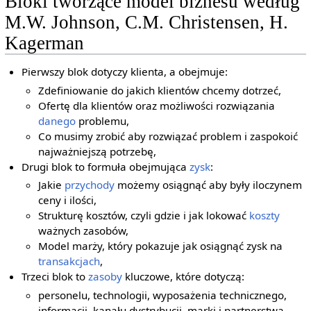
Bloki tworzące model biznesu według
M.W. Johnson, C.M. Christensen, H.
Kagerman
Pierwszy blok dotyczy klienta, a obejmuje:
Zdefiniowanie do jakich klientów chcemy dotrzeć,
Ofertę dla klientów oraz możliwości rozwiązania
danego
problemu,
Co musimy zrobić aby rozwiązać problem i zaspokoić
najważniejszą potrzebę,
Drugi blok to formuła obejmująca
zysk
:
Jakie
przychody
możemy osiągnąć aby były iloczynem
ceny i ilości,
Strukturę kosztów, czyli gdzie i jak lokować
koszty
ważnych zasobów,
Model marży, który pokazuje jak osiągnąć zysk na
transakcjach
,
Trzeci blok to
zasoby
kluczowe, które dotyczą:
personelu, technologii, wyposażenia technicznego,
informacji, kanału dystrybucji, marki i partnerstwa.