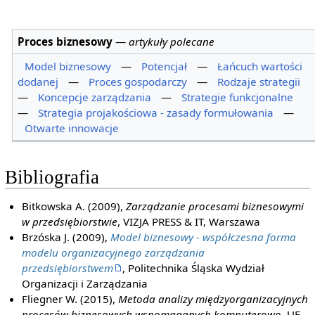
Proces biznesowy
—
artykuły polecane
Model biznesowy
—
Potencjał
—
Łańcuch wartości
dodanej
—
Proces gospodarczy
—
Rodzaje strategii
—
Koncepcje zarządzania
—
Strategie funkcjonalne
—
Strategia projakościowa - zasady formułowania
—
Otwarte innowacje
Bibliografia
Bitkowska A. (2009),
Zarządzanie procesami biznesowymi
w przedsiębiorstwie
, VIZJA PRESS & IT, Warszawa
Brzóska J. (2009),
Model biznesowy - współczesna forma
modelu organizacyjnego zarządzania
przedsiębiorstwem
, Politechnika Śląska Wydział
Organizacji i Zarządzania
Fliegner W. (2015),
Metoda analizy międzyorganizacyjnych
procesów biznesowych wspomaganych komputerowo
, UE