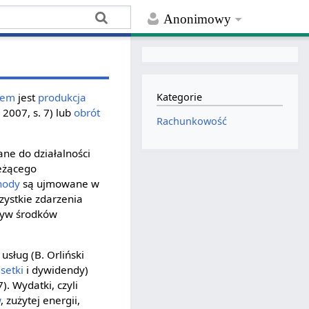
Anonimowy
lem
jest
produkcja
Kategorie
 2007, s. 7) lub
obrót
Rachunkowość
ane do działalności
ieżącego
hody
są ujmowane w
szystkie zdarzenia
ływ środków
 usług (B. Orliński
setki
i dywidendy)
). Wydatki, czyli
w
, zużytej energii,