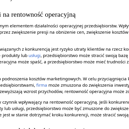
 na rentowność operacyjną
znym elementem działalności operacyjnej przedsiębiorstw. Wpł
rzez zwiększenie presji na obniżenie cen, zwiększenie kosztó
iązanych z konkurencją jest ryzyko utraty klientów na rzecz kon
e produkty lub
usługi
, przedsiębiorstwo może stracić swoją bazę
racyjna może spaść, a przedsiębiorstwo może mieć trudności 
o podnoszenia kosztów marketingowych. W celu przyciągnięcia k
zedsiębiorstwami,
firma
może zmuszona do zwiększenia inwestyc
 przewyższają wzrost przychodów, rentowność operacyjna może z
ny czynnik wpływający na rentowność operacyjną. Jeśli konkure
y lub usługi, przedsiębiorstwo może być zmuszone do zwiększen
nie jest w stanie dotrzymać kroku konkurencji, może stracić swoj