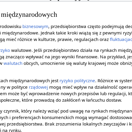
h międzynarodowych
środowisku
biznesowym
, przedsiębiorstwa często podejmują dec
nki międzynarodowe. Jednak takie kroki wiążą się z pewnymi ry
gą mieć różnice w kulturze, prawie, regulacjach oraz
fluktuacja
yzyko
walutowe. Jeśli przedsiębiorstwo działa na rynkach międ
 znacząco wpływać na jego wyniki finansowe. Na przykład, jeś
 w
walutach
obcych, umocnienie się waluty krajowej może obni
kach międzynarodowych jest
ryzyko polityczne
. Różnice w syste
iany w polityce
rządowej
mogą mieć wpływ na działalność opera
dem może być wprowadzenie nowych przepisów lub regulacji, kt
i społeczne, które prowadzą do zakłóceń w łańcuchu dostaw.
ny czynnik, który należy wziąć pod uwagę na rynkach międzyna
nych i preferencjach konsumenckich mogą wymagać dostosowani
ej przedsiębiorstwa. Brak zrozumienia lokalnych zwyczajów i 
 na rynku.