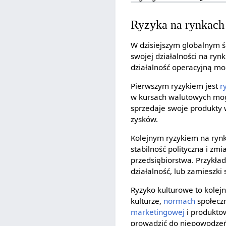
Ryzyka na rynkac
W dzisiejszym globalnym 
swojej działalności na ry
działalność operacyjną mo
Pierwszym ryzykiem jest
r
w kursach walutowych mogą
sprzedaje swoje produkty
zysków.
Kolejnym ryzykiem na ryn
stabilność polityczna i zm
przedsiębiorstwa. Przykła
działalność, lub zamieszk
Ryzyko kulturowe to kolej
kulturze,
normach
społecz
marketingowej
i produktow
prowadzić do niepowodzeń