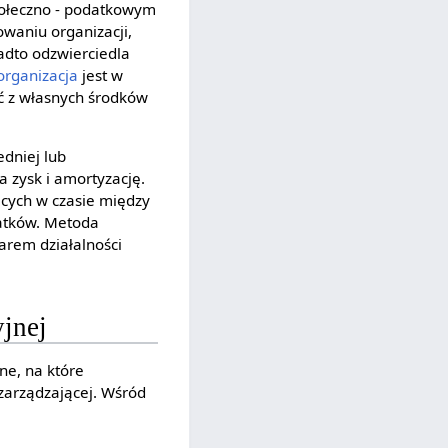
społeczno - podatkowym
owaniu organizacji,
nadto odzwierciedla
organizacja
jest w
ć z własnych środków
dniej lub
 zysk i amortyzację.
cych w czasie między
atków. Metoda
arem działalności
yjnej
ne, na które
zarządzającej. Wśród