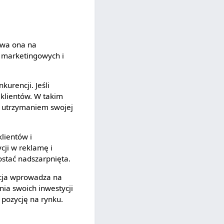
ywa ona na
w marketingowych i
kurencji. Jeśli
 klientów. W takim
z utrzymaniem swojej
lientów i
ji w reklamę i
ostać nadszarpnięta.
ncja wprowadza na
ia swoich inwestycji
ą pozycję na rynku.