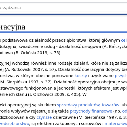
eracyjna
o podstawowa działalność przedsiębiorstwa, której głównym
ce
ukcyjna, świadczenie usług - działalność usługowa (A. Bińczycki
dlowa (B. Orliński 2013, s. 75).
cyjnej wchodzą również inne rodzaje działań, które nie są zalicz
ej (A. Rutkowski 2007, s. 57). Działalność operacyjna dotyczy b
iorstwa, w którym obecne ponoszone
koszty
i uzyskiwane
przyc
 (M. Sierpińska 1997, s. 37). Działalność operacyjna obejmuje w
stawowego funkcjonowania jednostki, których efektem jest wp
nie ich stanu (I. Olchowicz 2009, s. 405). W
ości operacyjnej są skutkiem
sprzedaży
produktów
,
towarów
lub
tronie wpływów rejestruje się także
przychody finansowe
(np.
od
 odszkodowania czy
czynsze
dzierżawne (M. Sierpińska 1997, s. 37
zedsiębiorstwo
, są efektem zakupionych surowców i
materiałó