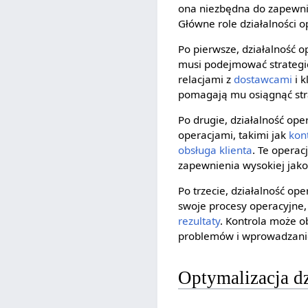
ona niezbędna do zapewnie
Główne role działalności o
Po pierwsze, działalność o
musi podejmować strategi
relacjami z
dostawcami
i k
pomagają mu osiągnąć stra
Po drugie, działalność op
operacjami, takimi jak
kon
obsługa klienta
. Te operac
zapewnienia wysokiej jako
Po trzecie, działalność op
swoje procesy operacyjne,
rezultaty
. Kontrola może o
problemów i wprowadzani
Optymalizacja dz