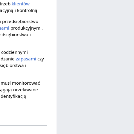
otrzeb
klientów
.
acyjną i kontrolną.
i przedsiębiorstwo
sami
produkcyjnymi,
dsiębiorstwa i
e codziennymi
ządzanie
zapasami
czy
siębiorstwa i
wo musi monitorować
siągają oczekiwane
dentyfikację