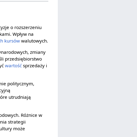
yzje o rozszerzeniu
zykami. Wpływ na
ch
kursów
walutowych.
zynarodowych, zmiany
li przedsiębiorstwo
żyć
wartość
sprzedaży i
mie politycznym,
cyjną
óre utrudniają
rodowych. Różnice w
a strategii
kultury może