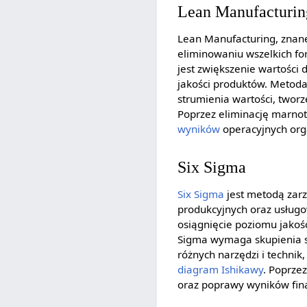
Lean Manufacturin
Lean Manufacturing, znane
eliminowaniu wszelkich f
jest zwiększenie wartości 
jakości produktów. Metoda
strumienia wartości, tworz
Poprzez eliminację marno
wyników
operacyjnych orga
Six Sigma
Six Sigma
jest metodą zarz
produkcyjnych oraz usługow
osiągnięcie poziomu jakoś
Sigma wymaga skupienia si
różnych narzędzi i techni
diagram Ishikawy
. Poprzez
oraz poprawy wyników fin