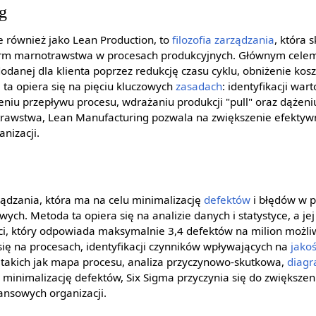
g
 również jako Lean Production, to
filozofia zarządzania
, która 
orm marnotrawstwa w procesach produkcyjnych. Głównym cele
dodanej dla klienta poprzez redukcję czasu cyklu, obniżenie ko
 ta opiera się na pięciu kluczowych
zasadach
: identyfikacji wa
eniu przepływu procesu, wdrażaniu produkcji "pull" oraz dążeni
trawstwa, Lean Manufacturing pozwala na zwiększenie efektyw
nizacji.
ądzania, która ma na celu minimalizację
defektów
i błędów w 
ych. Metoda ta opiera się na analizie danych i statystyce, a j
ci, który odpowiada maksymalnie 3,4 defektów na milion możli
ę na procesach, identyfikacji czynników wpływających na
jako
k, takich jak mapa procesu, analiza przyczynowo-skutkowa,
diagr
 minimalizację defektów, Six Sigma przyczynia się do zwiększeni
ansowych organizacji.