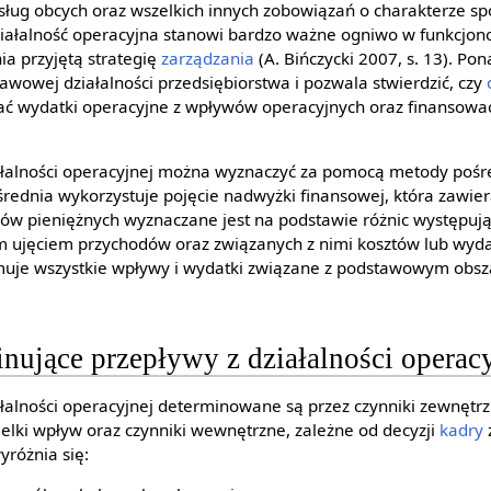
usług obcych oraz wszelkich innych zobowiązań o charakterze 
 Działalność operacyjna stanowi bardzo ważne ogniwo w funkcjon
ia przyjętą strategię
zarządzania
(A. Bińczycki 2007, s. 13). Po
awowej działalności przedsiębiorstwa i pozwala stwierdzić, czy
wać wydatki operacyjne z wpływów operacyjnych oraz finansowa
ałalności operacyjnej można wyznaczyć za pomocą metody pośre
rednia wykorzystuje pojęcie nadwyżki finansowej, która zawiera
ów pieniężnych wyznaczane jest na podstawie różnic występują
ujęciem przychodów oraz związanych z nimi kosztów lub wyd
muje wszystkie wpływy i wydatki związane z podstawowym obsz
nujące przepływy z działalności operac
ałalności operacyjnej determinowane są przez czynniki zewnętrz
elki wpływ oraz czynniki wewnętrzne, zależne od decyzji
kadry
różnia się: