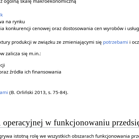
az ogólną skalę makroekonomiczną
ek
wa na rynku
ia konkurencji cenowej oraz dostosowania cen wyrobów i usłu
tury produkcji w związku ze zmieniającymi się
potrzebami
i oc
 zalicza się m.in.:
cji
raz źródła ich finansowania
iami
(B. Orliński 2013, s. 75-84).
i operacyjnej w funkcjonowaniu przedsi
grywa istotną rolę we wszystkich obszarach funkcjonowania prze