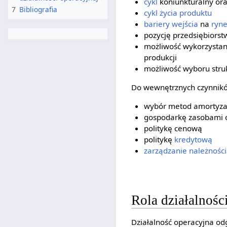
cykl
koniunkturalny or
7
Bibliografia
cykl życia produktu
bariery wejścia
na
ryn
pozycję przedsiębiorst
możliwość wykorzystan
produkcji
możliwość wyboru struk
Do wewnętrznych czynników
wybór metod amortyza
gospodarkę zasobami o
politykę cenową
politykę
kredytową
zarządzanie
należnośc
Rola działalnośc
Działalność operacyjna od