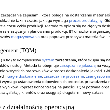
oda zarządzania zapasami, która polega na dostarczaniu materi
w dokładnie takim czasie, jakiego wymaga
proces produkcyjny
. Gł
cja czasu cyklu produkcji. Metoda ta opiera się na ciągłym dos
raz elastycznym planowaniu produkcji. JIT umożliwia organiza
kosztów
magazynowania
oraz poprawę przepływu materiałów i in
nagement (TQM)
t (TQM) to kompleksowy
system
zarządzania, który skupia się n
uktów i usług. Metoda ta obejmuje
zarządzanie jakością
na wszy
nie wszystkich pracowników w proces doskonalenia jakości. G
tach,
ciągłe doskonalenie
,
zarządzanie procesami
,
zaangażowan
M wymaga ustanowienia odpowiednich procedur, prowadzenia 
a wyników. Poprzez koncentrację na jakości, TQM pozwala orga
ć satysfakcję klientów oraz osiągnąć długoterminowy sukces.
z działalnością operacyjną