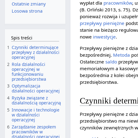
wypłat dla
pracowników
, 
Ostatnie zmiany
(B. Orliński 2013, s. 75).
Losowa strona
ponieważ rozwija i uzupełn
przepływy pieniężne
podst
stanie na bieżąco regulo
nowe
inwestycje
.
Spis treści
1
Czynniki determinujące
Przepływy pieniężne z dzi
przepływy z działalności
bezpośredniej.
Metoda
poś
operacyjnej
Ostateczne
saldo
przepływ
2
Rola działalności
memoriałowym a kasowym 
operacyjnej w
funkcjonowaniu
bezpośrednia z kolei obej
przedsiębiorstwa
przedsiębiorstwa.
3
Optymalizacja
działalności operacyjnej
4
Ryzyka związane z
Czynniki determi
działalnością operacyjną
5
Innowacje i technologie
Przepływy pieniężne z dzi
w działalności
operacyjnej
przedsiębiorstwo ma niewi
6
Zarządzanie zespołem
czynników zewnętrznych wy
pracowników w
działalności operacyjnej