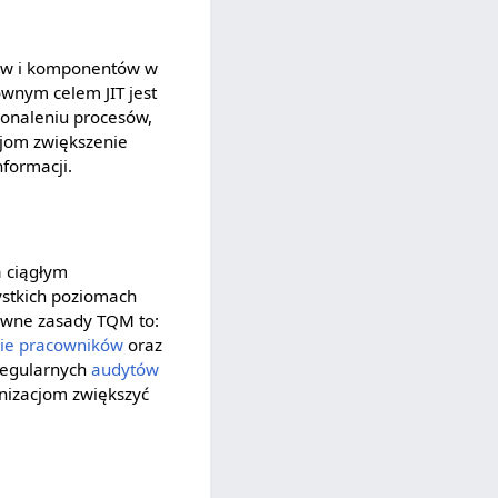
ałów i komponentów w
ównym celem JIT jest
konaleniu procesów,
cjom zwiększenie
formacji.
a ciągłym
stkich poziomach
łówne zasady TQM to:
ie pracowników
oraz
regularnych
audytów
nizacjom zwiększyć