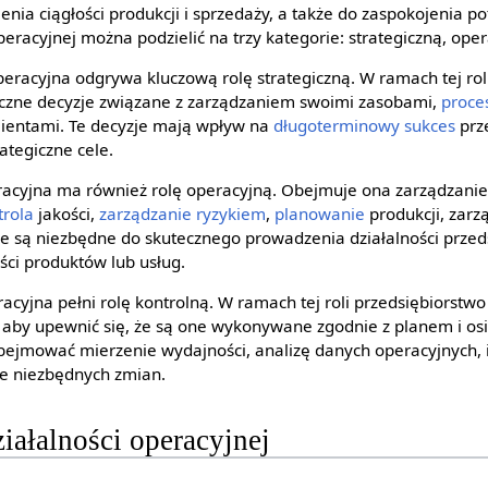
nia ciągłości produkcji i sprzedaży, a także do zaspokojenia p
peracyjnej można podzielić na trzy kategorie: strategiczną, oper
peracyjna odgrywa kluczową rolę strategiczną. W ramach tej rol
czne decyzje związane z zarządzaniem swoimi zasobami,
proce
lientami. Te decyzje mają wpływ na
długoterminowy
sukces
prze
tegiczne cele.
eracyjna ma również rolę operacyjną. Obejmuje ona zarządzani
trola
jakości,
zarządzanie ryzykiem
,
planowanie
produkcji, zar
je są niezbędne do skutecznego prowadzenia działalności przed
ści produktów lub usług.
eracyjna pełni rolę kontrolną. W ramach tej roli przedsiębiorst
 aby upewnić się, że są one wykonywane zgodnie z planem i o
bejmować mierzenie wydajności, analizę danych operacyjnych, i
e niezbędnych zmian.
iałalności operacyjnej