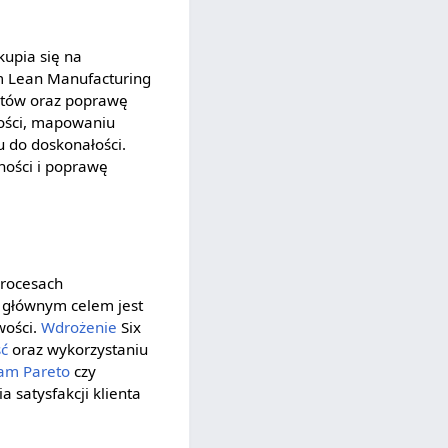
skupia się na
m Lean Manufacturing
sztów oraz poprawę
rtości, mapowaniu
u do doskonałości.
ności i poprawę
procesach
ej głównym celem jest
wości.
Wdrożenie
Six
ść
oraz wykorzystaniu
am Pareto
czy
a satysfakcji klienta