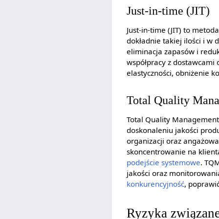
Just-in-time (JIT)
Just-in-time (JIT) to met
dokładnie takiej ilości i 
eliminacja zapasów i reduk
współpracy z dostawcami o
elastyczności, obniżenie 
Total Quality Ma
Total Quality Managemen
doskonaleniu jakości prod
organizacji oraz angażowa
skoncentrowanie na klien
podejście systemowe
. TQ
jakości oraz monitorowani
konkurencyjność
, poprawi
Ryzyka związane 