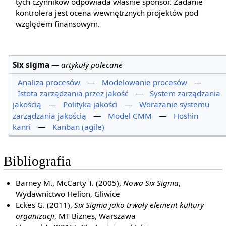
tych czynników odpowiada właśnie sponsor. Zadanie
kontrolera jest ocena wewnętrznych projektów pod
względem finansowym.
Six sigma
—
artykuły polecane
Analiza procesów
—
Modelowanie procesów
—
Istota zarządzania przez jakość
—
System zarządzania
jakością
—
Polityka jakości
—
Wdrażanie systemu
zarządzania jakością
—
Model CMM
—
Hoshin
kanri
—
Kanban (agile)
Bibliografia
Barney M., McCarty T. (2005),
Nowa Six Sigma
,
Wydawnictwo Helion, Gliwice
Eckes G. (2011),
Six Sigma jako trwały element kultury
organizacji
, MT Biznes, Warszawa