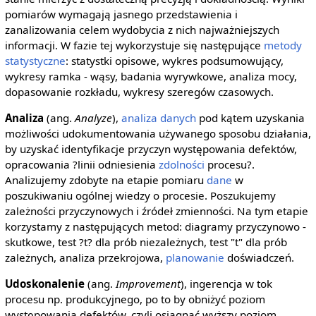
pomiarów wymagają jasnego przedstawienia i
zanalizowania celem wydobycia z nich najważniejszych
informacji. W fazie tej wykorzystuje się następujące
metody
statystyczne
: statystki opisowe, wykres podsumowujący,
wykresy ramka - wąsy, badania wyrywkowe, analiza mocy,
dopasowanie rozkładu, wykresy szeregów czasowych.
Analiza
(ang.
Analyze
),
analiza danych
pod kątem uzyskania
możliwości udokumentowania używanego sposobu działania,
by uzyskać identyfikacje przyczyn występowania defektów,
opracowania ?linii odniesienia
zdolności
procesu?.
Analizujemy zdobyte na etapie pomiaru
dane
w
poszukiwaniu ogólnej wiedzy o procesie. Poszukujemy
zależności przyczynowych i źródeł zmienności. Na tym etapie
korzystamy z następujących metod: diagramy przyczynowo -
skutkowe, test ?t? dla prób niezależnych, test "t" dla prób
zależnych, analiza przekrojowa,
planowanie
doświadczeń.
Udoskonalenie
(ang.
Improvement
), ingerencja w tok
procesu np. produkcyjnego, po to by obniżyć poziom
występowania defektów, czyli osiągnąć wyższy poziom