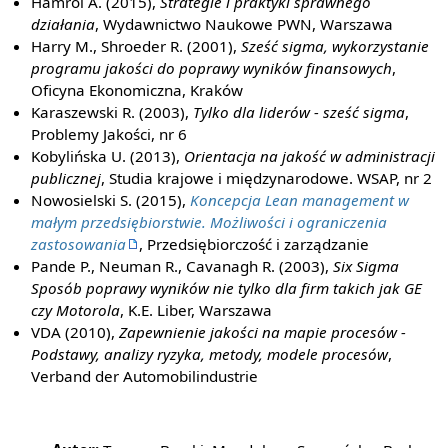
Hamrol A. (2015),
Strategie i praktyki sprawnego
działania
, Wydawnictwo Naukowe PWN, Warszawa
Harry M., Shroeder R. (2001),
Sześć sigma, wykorzystanie
programu jakości do poprawy wyników finansowych
,
Oficyna Ekonomiczna, Kraków
Karaszewski R. (2003),
Tylko dla liderów - sześć sigma
,
Problemy Jakości, nr 6
Kobylińska U. (2013),
Orientacja na jakość w administracji
publicznej
, Studia krajowe i międzynarodowe. WSAP, nr 2
Nowosielski S. (2015),
Koncepcja Lean management w
małym przedsiębiorstwie. Możliwości i ograniczenia
zastosowania
, Przedsiębiorczość i zarządzanie
Pande P., Neuman R., Cavanagh R. (2003),
Six Sigma
Sposób poprawy wyników nie tylko dla firm takich jak GE
czy Motorola
, K.E. Liber, Warszawa
VDA (2010),
Zapewnienie jakości na mapie procesów -
Podstawy, analizy ryzyka, metody, modele procesów
,
Verband der Automobilindustrie