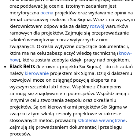
oraz poddawać ją ocenie. Istotnym zadaniem jest
merytoryczna
ocena
projektów oraz wydawanie opinii na
temat całościowej realizacji Six Sigma. Wraz z najwyższym
kierownictwem odpowiada za dalszy
rozwój
warunków
ramowych dla projektów. Zajmuje się przeprowadzanie
szkoleń wewnętrznych oraz wytycznych z nimi
związanych. Określa wytyczne dotyczące dokumentacji,
która ma na celu zabezpieczyć wiedzę techniczną (
know-
how
), która została zdobyta dzięki pracy nad projektem.
Black Belts
(kierownic projektu Six Sigma) - do ich zadań
należy
kierowanie
projektem Six Sigma. Dzięki dalszemu
rozwojowi może on osiągnąć pozycję eksperta na
wyższym szczeblu lub lidera. Wspólnie z Champions
zajmują się znajdywaniem potencjałów. Współdziałają z
innymi w celu stworzenia zespołu oraz określeniu
projektów. Są oni kierownikami projektów Six Sigma w
związku z tym szkolą zespoły projektowe w zakresie
stosowanych metod, prowadzą
szkolenia wewnętrzne
.
Zajmują się prowadzeniem dokumentacji przebiegu
procesów.