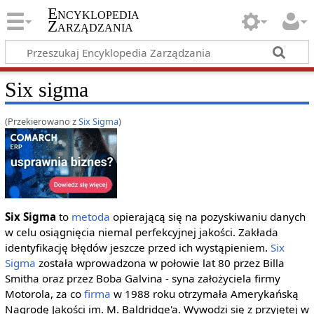
Encyklopedia
Zarządzania
Six sigma
(Przekierowano z
Six Sigma
)
Six Sigma
to
metoda
opierającą się na pozyskiwaniu danych
w celu osiągnięcia niemal perfekcyjnej jakości. Zakłada
identyfikację błędów jeszcze przed ich wystąpieniem.
Six
Sigma
została wprowadzona w połowie lat 80 przez Billa
Smitha oraz przez Boba Galvina - syna założyciela firmy
Motorola, za co
firma
w 1988 roku otrzymała Amerykańską
Nagrodę Jakości im. M. Baldridge'a. Wywodzi się z przyjętej w