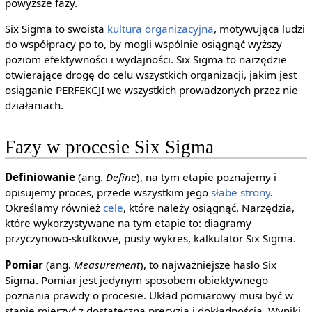
powyższe fazy.
Six Sigma to swoista
kultura organizacyjna
, motywująca ludzi
do współpracy po to, by mogli wspólnie osiągnąć wyższy
poziom efektywności i wydajności. Six Sigma to narzędzie
otwierające drogę do celu wszystkich organizacji, jakim jest
osiąganie PERFEKCJI we wszystkich prowadzonych przez nie
działaniach.
Fazy w procesie Six Sigma
Definiowanie
(ang.
Define
), na tym etapie poznajemy i
opisujemy proces, przede wszystkim jego
słabe strony
.
Określamy również
cele
, które należy osiągnąć. Narzędzia,
które wykorzystywane na tym etapie to: diagramy
przyczynowo-skutkowe, pusty wykres, kalkulator Six Sigma.
Pomiar
(ang.
Measurement
), to najważniejsze hasło Six
Sigma. Pomiar jest jedynym sposobem obiektywnego
poznania prawdy o procesie. Układ pomiarowy musi być w
stanie mierzyć z dostateczną precyzją i dokładnością. Wyniki