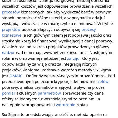
koszt ich usunięcia. Dlatego też główną metodą obniżania
wszelkich kosztów jest odpowiednie prowadzenie wszelkich
procesów
biznesowych, tak aby wykluczać bądź w pewnym
stopniu ograniczać różne usterki, a w przypadku gdy już
wystąpią - wówczas je w miarę szybko eliminować. W trybie
projektów
udoskonalających odbywają się
procesy
biznesowe
, a ich głównym celem jest poprawa jakości oraz
uzyskanie korzyści finansowej wynikającej z danej poprawy.
W zależności od zakresu projektów prowadzonych główny
nadzór
nad nimi mają wewnętrzni konsultanci. Następnymi
rolami w omawianej metodzie jest
zarząd
, który jest
odpowiedzialny za wizję oraz za integrację różnych
projektów Six Sigma. Podstawą wdrożeń metody Six Sigma
jest
DMAIC
- Define/Measure/Analyze/Improve/Control. Pod
przedstawionymi pojęciami kryje się zdefiniowanie
celów
poprawy, analiza czynników mających wpływ na proces,
pomiar
aktualnych
parametrów
, sprawdzenie czy dane
efekty są identyczne z wcześniejszymi założeniami, a
następnie zaproponowanie i
wdrożenie
zmian.
Six Sigma to przedstawiając w skrócie: metoda oparta na