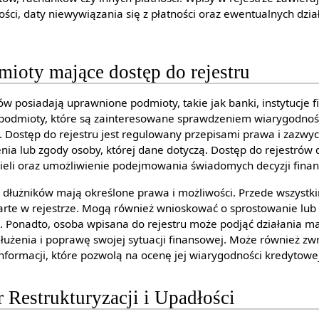
ości, daty niewywiązania się z płatności oraz ewentualnych dzia
ioty mające dostęp do rejestru
ów posiadają uprawnione podmioty, takie jak banki, instytucje 
 podmioty, które są zainteresowane sprawdzeniem wiarygodnoś
. Dostęp do rejestru jest regulowany przepisami prawa i zazw
a lub zgody osoby, której dane dotyczą. Dostęp do rejestrów 
ieli oraz umożliwienie podejmowania świadomych decyzji fina
 dłużników mają określone prawa i możliwości. Przede wszyst
rte w rejestrze. Mogą również wnioskować o sprostowanie lub 
. Ponadto, osoba wpisana do rejestru może podjąć działania ma
żenia i poprawę swojej sytuacji finansowej. Może również zwra
nformacji, które pozwolą na ocenę jej wiarygodności kredytowe
r Restrukturyzacji i Upadłości