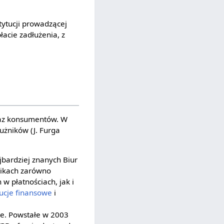
tytucji prowadzącej
acie zadłużenia, z
raz konsumentów. W
użników (J. Furga
jbardziej znanych Biur
nikach zarówno
w płatnościach, jak i
tucje finansowe
i
ce. Powstałe w 2003