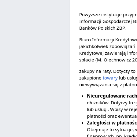
Powyższe instytucje przy
Informacji Gospodarczej B
Banków Polskich ZBP.
Biuro Informacji Kredytow
jakichkolwiek zobowiązań 
Kredytowej zawierają info
spłacie (M. Olechnowicz 20
zakupy na raty. Dotyczy to
zakupione
towary
lub usłu
niewywiązania się z płatn
Nieuregulowane rac
dłużników. Dotyczy to 
lub usługi. Wpisy w re
płatności oraz ewentu
Zaległości w płatnoś
Obejmuje to sytuacje,
finansowych, np. kredy