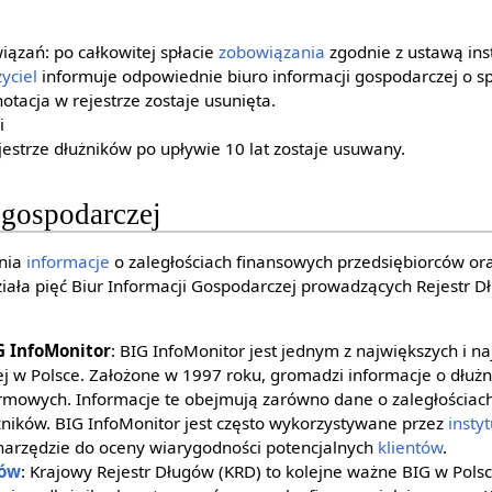
iązań: po całkowitej spłacie
zobowiązania
zgodnie z ustawą ins
yciel
informuje odpowiednie biuro informacji gospodarczej o spł
notacja w rejestrze zostaje usunięta.
i
jestrze dłużników po upływie 10 lat zostaje usuwany.
 gospodarczej
dnia
informacje
o zaległościach finansowych przedsiębiorców o
ała pięć Biur Informacji Gospodarczej prowadzących Rejestr Dł
G InfoMonitor
: BIG InfoMonitor jest jednym z największych i na
j w Polsce. Założone w 1997 roku, gromadzi informacje o dłuż
firmowych. Informacje te obejmują zarówno dane o zaległościach 
ników. BIG InfoMonitor jest często wykorzystywane przez
insty
 narzędzie do oceny wiarygodności potencjalnych
klientów
.
ów
: Krajowy Rejestr Długów (KRD) to kolejne ważne BIG w Pols