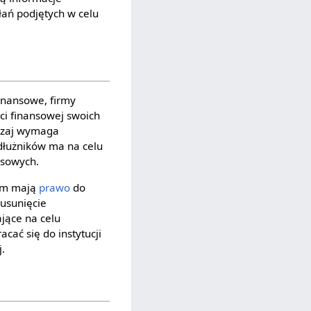
łań podjętych w celu
finansowe, firmy
ci finansowej swoich
yczaj wymaga
dłużników ma na celu
nsowych.
kim mają
prawo
do
usunięcie
jące na celu
cać się do instytucji
j.