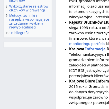
dłużników
roku, gromadzi informa
informacji o zadłużeni
8
Wykorzystanie rejestrów
dłużników w prewencji
telekomunikacyjnych itp
9
Metody, techniki i
windykacyjne i przedsi
narzędzia wspomagające
Rejestr Dłużników ER
zarządzanie ryzykiem
niewypłacalności
sięga 1993 roku, a od 2
zarówno osób fizycznych
10
Bibliografia
finansowe, które chcą 
monitoringu
portfela
kl
Krajowa
Informacja
D
Telekomunikacyjnych BI
gromadzeniem informac
zaległości w płatnościa
KIDT BIG jest wykorzy
potencjalnych klientów
Krajowe Biuro Inform
2015 roku. Gromadzi in
do danych dotyczących z
współpracuje zarówno z
związanego z potencjal