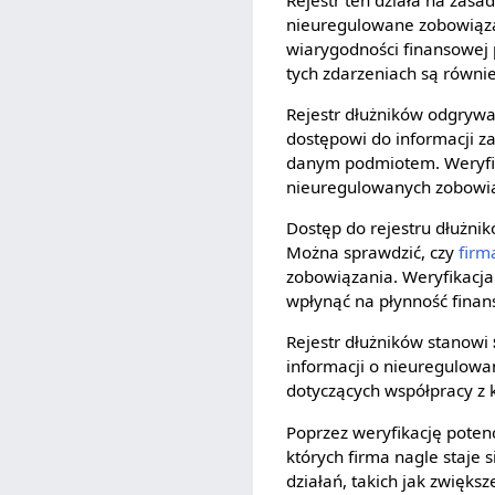
nieuregulowane zobowiąza
wiarygodności finansowej 
tych zdarzeniach są równie
Rejestr dłużników odgryw
dostępowi do informacji z
danym podmiotem. Weryfik
nieuregulowanych zobowiąz
Dostęp do rejestru dłużni
Można sprawdzić, czy
firm
zobowiązania. Weryfikacj
wpłynąć na płynność finans
Rejestr dłużników stanowi
informacji o nieuregulow
dotyczących współpracy z
Poprzez weryfikację poten
których firma nagle staje 
działań, takich jak zwięk