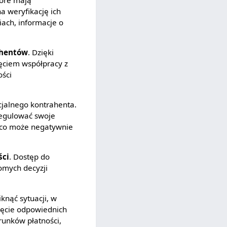
 weryfikację ich
ach, informacje o
ahentów
. Dzięki
ęciem współpracy z
ości
cjalnego kontrahenta.
regulować swoje
, co może negatywnie
ści
. Dostęp do
omych decyzji
knąć sytuacji, w
jęcie odpowiednich
runków płatności,