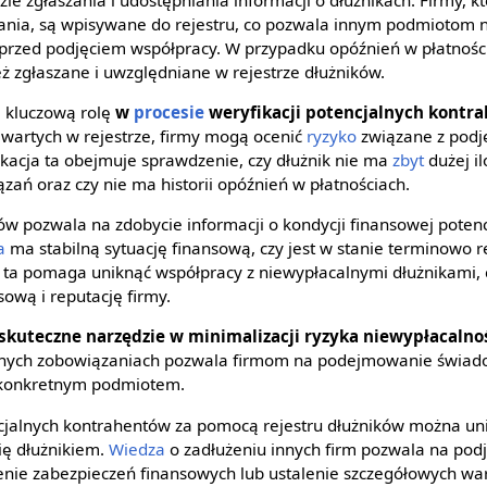
nia, są wpisywane do rejestru, co pozwala innym podmiotom na
przed podjęciem współpracy. W przypadku opóźnień w płatności
ż zgłaszane i uwzględniane w rejestrze dłużników.
a kluczową rolę
w
procesie
weryfikacji potencjalnych kontr
awartych w rejestrze, firmy mogą ocenić
ryzyko
związane z podj
acja ta obejmuje sprawdzenie, czy dłużnik nie ma
zbyt
dużej il
ań oraz czy nie ma historii opóźnień w płatnościach.
ków pozwala na zdobycie informacji o kondycji finansowej poten
a
ma stabilną sytuację finansową, czy jest w stanie terminowo 
a ta pomaga uniknąć współpracy z niewypłacalnymi dłużnikami
ową i reputację firmy.
skuteczne narzędzie w minimalizacji ryzyka niewypłacalno
anych zobowiązaniach pozwala firmom na podejmowanie świad
 konkretnym podmiotem.
cjalnych kontrahentów za pomocą rejestru dłużników można uni
się dłużnikiem.
Wiedza
o zadłużeniu innych firm pozwala na pod
szenie zabezpieczeń finansowych lub ustalenie szczegółowych wa