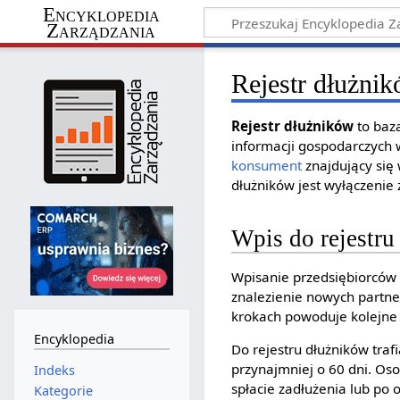
Encyklopedia
Zarządzania
Rejestr dłużni
Rejestr dłużników
to baz
informacji gospodarczych 
konsument
znajdujący się 
dłużników jest wyłączenie
Wpis do rejestr
Wpisanie przedsiębiorców d
znalezienie nowych partn
krokach powoduje kolejne 
Encyklopedia
Do rejestru dłużników traf
przynajmniej o 60 dni. Oso
Indeks
spłacie zadłużenia lub po 
Kategorie