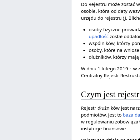
Do Rejestru może zostać w
osobie, która od daty wezw
urzędu do rejestru (J. Blic
osoby fizyczne prowadz
upadłość
został oddalo
wspólników, którzy po
osoby, które na wniose
dłużników, którzy maj
W dniu 1 lutego 2019 r. w
Centralny Rejestr Restruktu
Czym jest rejest
Rejestr dłużników jest nar
podmiotów. Jest to
baza d
w regulowaniu zobowiązań.
instytucje finansowe.
Rejestr ten działa na zasa