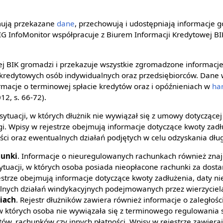
jmują przekazane
dane
, przechowują i udostępniają informacje 
IG InfoMonitor współpracuje z Biurem Informacji Kredytowej B
ej BIK gromadzi i przekazuje wszystkie zgromadzone informacj
kredytowych osób indywidualnych oraz przedsiębiorców. Dane w
rmacje o terminowej spłacie kredytów oraz i opóźnieniach w
ha
12, s. 66-72).
 sytuacji, w których dłużnik nie wywiązał się z umowy dotyczące
gi. Wpisy w rejestrze obejmują informacje dotyczące kwoty zadł
ości oraz ewentualnych działań podjętych w celu odzyskania dłu
hunki
. Informacje o nieuregulowanych rachunkach również znajd
sytuacji, w których osoba posiada nieopłacone rachunki za dosta
jestrze obejmują informacje dotyczące kwoty zadłużenia, daty ni
alnych działań windykacyjnych podejmowanych przez wierzyciel
ciach
. Rejestr dłużników zawiera również informacje o zaległośc
 w których osoba nie wywiązała się z terminowego regulowania
tów, rachunków czy innych płatności. Wpisy w rejestrze zawiera