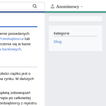
Anonimowy
ienie posiadanych
Kategorie
Przedsiębiorca
lub
Dług
czenia się w bazie
w
bankowych
.
ości ciężko jest o
na rynku. W dalszych
 spłatą zobowiązań
nięta po całkowitej
edsiębiorcy z rejestru