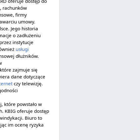
KRD oferuje dostęp do
k, rachunków
ansowe, firmy
 zawarciu umowy.
sce. Jego historia
rmacje o zadłużeniu
przez instytucje
również
usługi
ansowej dłużników.
w
które zajmuje się
wiera dane dotyczące
ternet
czy telewizję.
godności
j, które powstało w
h. KBIG oferuje dostęp
windykacji. Biuro to
ając im ocenę ryzyka