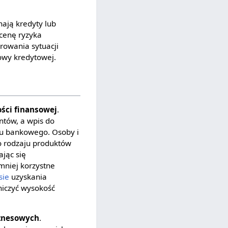
nają kredyty lub
ocenę ryzyka
rowania sytuacji
owy kredytowej.
ści finansowej
.
ntów, a wpis do
ku bankowego. Osoby i
o rodzaju produktów
jąc się
mniej korzystne
sie
uzyskania
niczyć wysokość
iznesowych
.