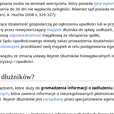
pisana osoba na wniosek wierzyciela, który posiada
tytuł wyko
ania do 30 dni nie wypłaciła zaległości. Również sąd posiada m
harz, A. Huchla 2008 s, 326-327):
ące działalność gospodarczą po ogłoszeniu upadłości lub w pr
ny przez niewystarczający
majątek
dłużnika do spłaty zadłużeń,
noszą
odpowiedzialność
majątkową za obciążenia spółki,
k Sądu Upadłościowego dostały zakaz prowadzenia działalności
ą
obowiązek
przedstawić swój majątek w celu postępowania egz
 związku ze zmianą ustawy Rejestr Dłużników Niewypłacalnych zo
ryzacji i Upadłości.
r dłużników?
zędziem, które służy do
gromadzenia informacji o zadłużeniu
anych
, która zawiera informacje o nieuregulowanych płatnościa
 Rejestr dłużników jest
zarządzany
przez specjalizowane agenc
dzie zgłaszania i udostępniania informacji o dłużnikach. Firmy, k