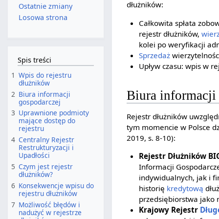
dłużników:
Ostatnie zmiany
Losowa strona
Całkowita spłata zobow
rejestr dłużników,
wierz
kolei po weryfikacji ad
Sprzedaż
wierzytelnośc
Spis treści
Upływ czasu: wpis w re
1
Wpis do rejestru
dłużników
Biura informacji
2
Biura informacji
gospodarczej
3
Uprawnione podmioty
Rejestr dłużników uwzglę
mające dostęp do
tym momencie w Polsce dzi
rejestru
2019, s. 8-10):
4
Centralny Rejestr
Restrukturyzacji i
Upadłości
Rejestr Dłużników BI
5
Czym jest rejestr
Informacji Gospodarcze
dłużników?
indywidualnych, jak i 
6
Konsekwencje wpisu do
historię
kredytową
dłuż
rejestru dłużników
przedsiębiorstwa jako
7
Możliwość błędów i
Krajowy Rejestr
Dług
nadużyć w rejestrze