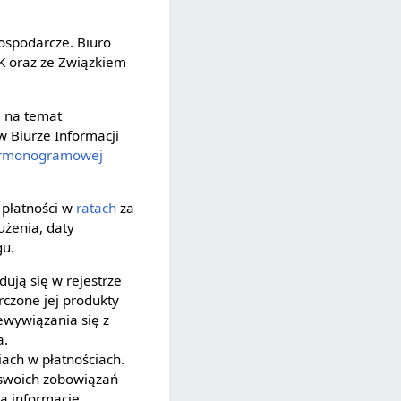
gospodarcze. Biuro
IK oraz ze Związkiem
e na temat
 Biurze Informacji
rmonogramowej
j płatności w
ratach
za
użenia, daty
gu.
ują się w rejestrze
rczone jej produkty
ewywiązania się z
a.
iach w płatnościach.
 swoich zobowiązań
ją informacje