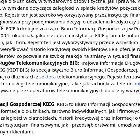
cje o dłużnikach, w tym zarówno osoby fizyczne, jak i prawne. 
u, w tym dane dotyczące zaległości w spłacie kredytów, pożycze
. Rejestr ten jest szeroko wykorzystywany przez instytucje fin
ębiorstwa przy podejmowaniu decyzji o udzieleniu kredytu czy
IF
: ERIF to kolejne znaczące Biuro Informacji Gospodarczej w Pol
004 roku działa jako niezależna instytucja. ERIF gromadzi info
, jak i firm. Rejestr ten jest wykorzystywany przede wszystkim 
zweryfikować historię kredytową swoich klientów. ERIF oferuje 
ientów, co pozwala na szybką reakcję na zmiany w sytuacji fin
ługów Telekomunikacyjnych BIG
: Krajowa Informacja Długó
G (KIDT BIG) to specjalistyczne Biuro Informacji Gospodarczej, 
ji o dłużnikach z
sektora
telekomunikacyjnego. Rejestr ten za
ch za usługi telekomunikacyjne, takie jak rachunki za telefon,
in
stywane przez operatorów telekomunikacyjnych do oceny wiary
.
acji Gospodarczej KBIG
: KBIG to Biuro Informacji Gospodarcze
formacje o dłużnikach, zarówno indywidualnych, jak i firmowyc
aległości w płatnościach, historii kredytowej oraz informacji o 
 instytucjami finansowymi, jak i przedsiębiorstwami, umożliwi
nymi klientami.