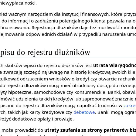
niewypłacalności.
nież ważnym narzędziem dla instytucji finansowych, które przyz
p do informacji o zadłużeniu potencjalnego klienta pozwala na 
finansowania. Rejestracja dłużników daje też możliwość monito
odejmowania odpowiednich działań w przypadku naruszenia um
isu do rejestru dłużników
h skutków wpisu do rejestru dłużników jest
utrata wiarygodno
we zwracają szczególną uwagę na historię kredytową swoich klie
skutkować odrzuceniem wniosków o kredyt czy otwarcie rachun
do rejestru dłużników mogą mieć utrudniony dostęp do różneg
dyty hipoteczne, samochodowe czy konsumenckie. Banki, obawia
mówić udzielenia takich kredytów lub zaproponować znacznie 
pisane do rejestru dłużników mogą napotkać trudności w
zakre
h, takich jak karty kredytowe czy
debetowe
. Banki mogą ogra
łożyć dodatkowe opłaty i prowizje.
ów może prowadzić do
utraty zaufania ze strony partnerów b