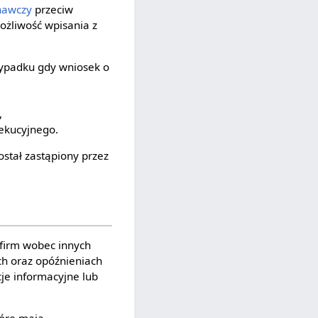
nawczy
przeciw
ożliwość wpisania z
zypadku gdy wniosek o
,
ekucyjnego.
stał zastąpiony przez
firm wobec innych
ch oraz opóźnieniach
je informacyjne lub
tóre mają