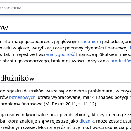
ków
a informacji gospodarczej, jej głównym
zadaniem
jest udostępn
w celu większej weryfikacji oraz poprawy płynności finansowej.
w takim rejestrze traci
wiarygodność
finansową. Skutkiem miesz
 z obrotu gospodarczego, brak możliwości korzystania
produktó
u dłużników
o rejestru dłużników wiąże się z wieloma problemami, w przyszł
erów
biznesowych
, utratę wypracowanej marki i spadek pozycji 
problemy finansowe (M. Bekas 2011, s. 11-12).
iają osoby indywidualne oraz przedsiębiorcy, którzy zalegają ze
ba, która znajduje się w rejestrze jako
dłużnik
, może zostać usu
określonym czasie. Można wyróżnić trzy możliwości usunięcia prz