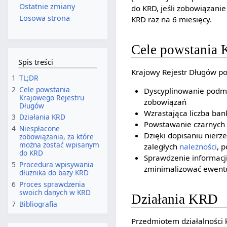
Ostatnie zmiany
do KRD, jeśli zobowiązan
Losowa strona
KRD raz na 6 miesięcy.
Cele powstania 
Spis treści
Krajowy Rejestr Długów po
1
TL;DR
2
Cele powstania
Dyscyplinowanie podm
Krajowego Rejestru
zobowiązań
Długów
Wzrastająca liczba ban
3
Działania KRD
Powstawanie czarnych l
4
Niespłacone
Dzięki dopisaniu nierz
zobowiązania, za które
można zostać wpisanym
zaległych
należności
, 
do KRD
Sprawdzenie informacji
5
Procedura wpisywania
zminimalizować ewent
dłużnika do bazy KRD
6
Proces sprawdzenia
swoich danych w KRD
Działania KRD
7
Bibliografia
Przedmiotem działalności 