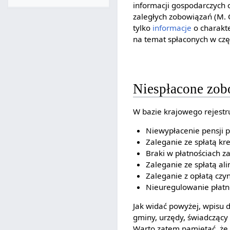
informacji gospodarczych o
zaległych zobowiązań (M. 
tylko
informacje
o charakt
na temat spłaconych w czę
Niespłacone zob
W bazie krajowego rejestr
Niewypłacenie pensji
Zaleganie ze spłatą kr
Braki w płatnościach z
Zaleganie ze spłatą a
Zaleganie z opłatą czy
Nieuregulowanie płat
Jak widać powyżej, wpisu 
gminy, urzędy, świadcząc
Warto zatem pamiętać, że