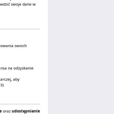
awdzić swoje dane w
lowania swoich
zansa na odzyskanie
arczej, aby
13)
ie
oraz
udostępnianie