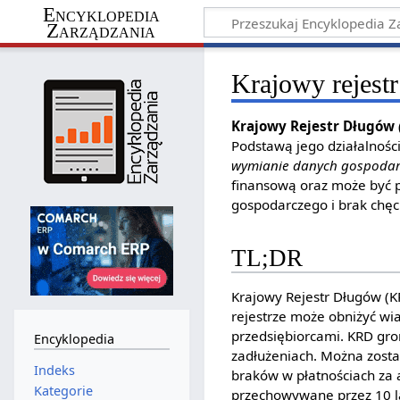
Encyklopedia
Zarządzania
Krajowy rejest
Krajowy Rejestr Długów
Podstawą jego działalności
wymianie danych gospodar
finansową oraz może być p
gospodarczego i brak chę
TL;DR
Krajowy Rejestr Długów (K
rejestrze może obniżyć wi
przedsiębiorcami. KRD gro
Encyklopedia
zadłużeniach. Można zosta
Indeks
braków w płatnościach za 
Kategorie
przechowywane przez 10 la