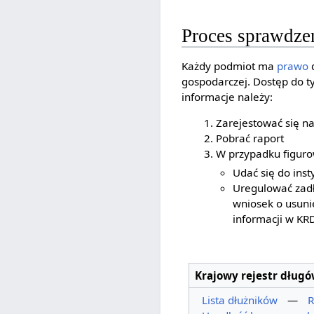
Proces sprawdz
Każdy podmiot ma
prawo
d
gospodarczej. Dostęp do t
informacje należy:
Zarejestować się na
Pobrać raport
W przypadku figurow
Udać się do inst
Uregulować zadłu
wniosek o usunię
informacji w KR
Krajowy rejestr dług
Lista dłużników
—
R