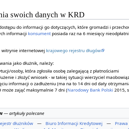
enia swoich danych w KRD
ostępu do informacji go dotyczących, które gromadzi i przecho
ych informacji
konsument
posiada raz na 6 miesięcy nieodpłatni
 witrynie internetowej
krajowego rejestru długów
ania jako dłużnik, należy:
ytucji/osoby, która zgłosiła osobę zalegającą z płatnościami
żenie i złożyć wniosek - w takiej sytuacji wierzyciel maobowią
ciu informacji o zadłużeniu (ma na to 14 dni od daty otrzymani
D może zająć maksymalnie 7 dni (
Narodowy Bank Polski
2015, s
ów
—
artykuły polecane
ejestr dłużników
—
Biuro Informacji Kredytowej
—
Prawa 