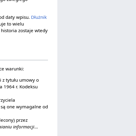
od daty wpisu.
Dłużnik
uje to wielu
istoria zostaje wtedy
ce warunki:
 z tytułu umowy o
a 1964 r. Kodeksu
zyciela
z są one wymagalne od
lecony) przez
ianiu informacji
…