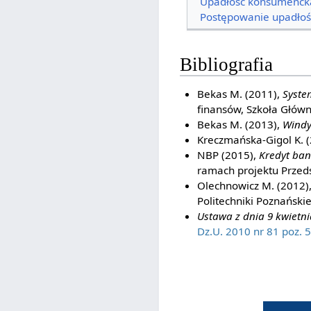
Upadłość konsumenck
Postępowanie upadło
Bibliografia
Bekas M. (2011),
Syste
finansów, Szkoła Głów
Bekas M. (2013),
Windy
Kreczmańska-Gigol K. 
NBP (2015),
Kredyt ban
ramach projektu Przeds
Olechnowicz M. (2012)
Politechniki Poznańskie
Ustawa z dnia 9 kwietn
Dz.U. 2010 nr 81 poz. 