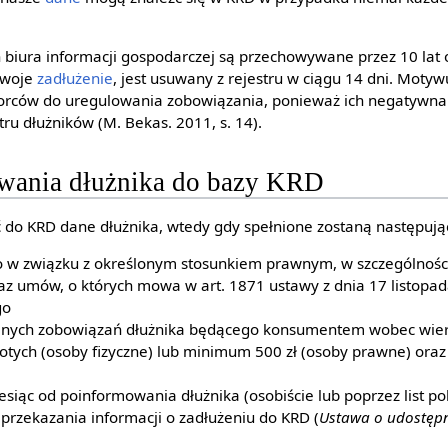
 biura informacji gospodarczej są przechowywane przez 10 lat 
swoje
zadłużenie
, jest usuwany z rejestru w ciągu 14 dni. Motyw
orców do uregulowania zobowiązania, ponieważ ich negatywna h
tru dłużników (M. Bekas. 2011, s. 14).
wania dłużnika do bazy KRD
do KRD dane dłużnika, wtedy gdy spełnione zostaną następują
 w związku z określonym stosunkiem prawnym, w szczególności
z umów, o których mowa w art. 1871 ustawy z dnia 17 listopad
go
nych zobowiązań dłużnika będącego konsumentem wobec wier
tych (osoby fizyczne) lub minimum 500 zł (osoby prawne) ora
esiąc od poinformowania dłużnika (osobiście lub poprzez list po
 przekazania informacji o zadłużeniu do KRD (
Ustawa o udostępn