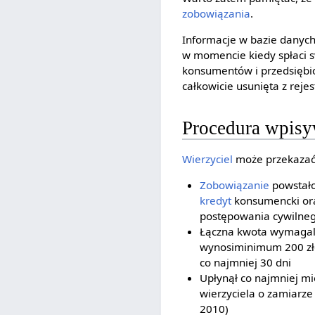
zobowiązania
.
Informacje w bazie danych
w momencie kiedy spłaci 
konsumentów i przedsiębi
całkowicie usunięta z rejes
Procedura wpisy
Wierzyciel
może przekazać 
Zobowiązanie
powstało
kredyt
konsumencki ora
postępowania cywilne
Łączna kwota wymagal
wynosiminimum 200 zło
co najmniej 30 dni
Upłynął co najmniej mi
wierzyciela o zamiarze
2010)