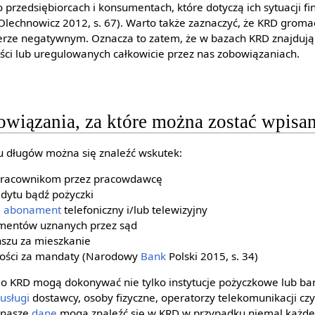
 przedsiębiorcach i konsumentach, które dotyczą ich sytuacji fi
Olechnowicz 2012, s. 67). Warto także zaznaczyć, że KRD gromad
erze negatywnym. Oznacza to zatem, że w bazach KRD znajdują 
ści lub uregulowanych całkowicie przez nas zobowiązaniach.
owiązania, za które można zostać wpi
u długów można się znaleźć wskutek:
 pracownikom przez pracowdawcę
edytu bądź pożyczki
a
abonament
telefoniczny i/lub telewizyjny
limentów uznanych przez sąd
nszu za mieszkanie
ności za mandaty (Narodowy
Bank
Polski 2015, s. 34)
do KRD mogą dokonywać nie tylko instytucje pożyczkowe lub ban
y
usługi
dostawcy, osoby fizyczne, operatorzy telekomunikacji cz
 nasze
dane
mogą znaleźć się w KRD w przypadku niemal każde