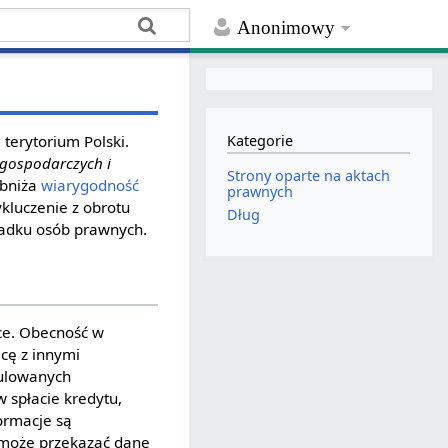
Anonimowy
 terytorium Polski.
Kategorie
 gospodarczych i
Strony oparte na aktach
obniża
wiarygodność
prawnych
kluczenie z obrotu
Dług
padku osób prawnych.
sce. Obecność w
cę z innymi
gulowanych
 spłacie kredytu,
ormacje są
l może przekazać dane