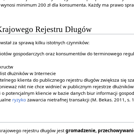
ie wynosi minimum 200 zł dla konsumenta. Każdy ma prawo spr
Krajowego Rejestru Długów
wstał za sprawą kilku istotnych czynników:
iotów gospodarczych oraz konsumentów do terminowego regu
kructw
ist dłużników w Internecie
etelnego klienta do publicznego rejestru długów zwiększa się s
ponieważ nikt nie chce widnieć w publicznym rejestrze dłużników
 o potencjalnym kliencie w bazie danych biur informacji gospod
ualne
ryzyko
zawarcia nietrafnej transakcji (M. Bekas. 2011, s. 
krajowego rejestru długów jest
gromadzenie, przechowywan