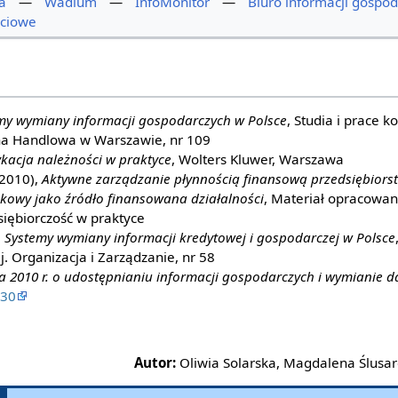
a
—
Wadium
—
InfoMonitor
—
Biuro informacji gospod
ściowe
my wymiany informacji gospodarczych w Polsce
, Studia i prace k
na Handlowa w Warszawie, nr 109
kacja należności w praktyce
, Wolters Kluwer, Warszawa
(2010),
Aktywne zarządzanie płynnością finansową przedsiębiors
kowy jako źródło finansowana działalności
, Materiał opracowa
iębiorczość w praktyce
,
Systemy wymiany informacji kredytowej i gospodarczej w Polsce
j. Organizacja i Zarządzanie, nr 58
ia 2010 r. o udostępnianiu informacji gospodarczych i wymianie
530
Autor:
Oliwia Solarska, Magdalena Ślusarc