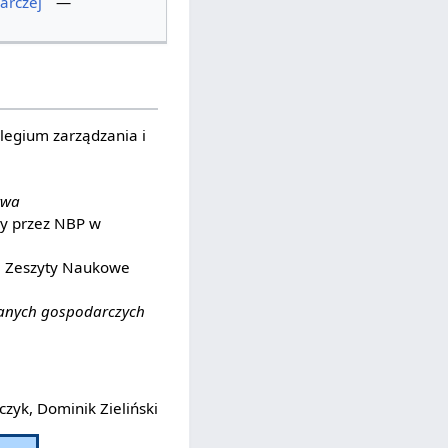
arczej
—
olegium zarządzania i
twa
ny przez NBP w
, Zeszyty Naukowe
 danych gospodarczych
zyk, Dominik Zieliński