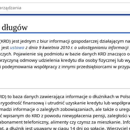
r długów
(KRD) jest jednym z biur informacji gospodarczej działającym na
 jest
ustawa
z dnia 9 kwietnia 2010 r. o udostępnianiu informacji
czych.
Pojawienie się podmiotu w bazie danych KRD znacząco 
rzyczyną odmowy udzielenia kredytu dla osoby fizycznej lub wy
ci podejmowania współpracy z innymi przedsiębiorcami w przy
RD) to baza danych zawierająca informacje o dłużnikach w Pol
arygodność finansową i utrudnić uzyskanie kredytu lub współpra
madzi informacje o zaległych zobowiązaniach, ale także o ure
ć wpisanym do KRD z powodu niewypłacenia pensji, zaległości w
abonament telefoniczny, alimenty czy czynsz za mieszkanie. Inf
t, a dłużnik jest usuwany w ciągu 14 dni po spłacie. Wierzycie