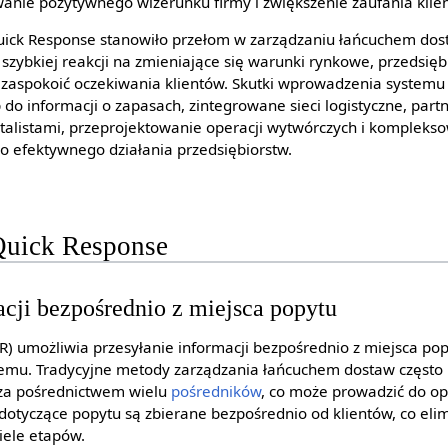
anie pozytywnego wizerunku firmy i zwiększenie zaufania klie
ck Response stanowiło przełom w zarządzaniu łańcuchem dostaw
z szybkiej reakcji na zmieniające się warunki rynkowe, przedsi
zaspokoić oczekiwania klientów. Skutki wprowadzenia systemu Q
do informacji o zapasach, zintegrowane sieci logistyczne, partn
talistami, przeprojektowanie operacji wytwórczych i komplek
 do efektywnego działania przedsiębiorstw.
Quick Response
acji bezpośrednio z miejsca popytu
 umożliwia przesyłanie informacji bezpośrednio z miejsca popy
temu. Tradycyjne metody zarządzania łańcuchem dostaw często
 za pośrednictwem wielu
pośredników
, co może prowadzić do op
dotyczące popytu są zbierane bezpośrednio od klientów, co eli
iele etapów.