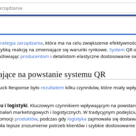
trategia
zarządzania
, która ma na celu zwiększenie efektywnośc
zybką reakcję na zmieniające się warunki rynkowe.
System
QR op
ożliwiając
producentom
i detalistom elastyczne dostosowanie s
jące na powstanie systemu QR
ick Response było
rezultatem
kilku czynników, które miały wp
 i logistyki
. Kluczowym czynnikiem wpływającym na powstan
działań marketingowych i logistycznych. W tradycyjnym podejści
romocji
produktów
, podczas gdy
logistyka
zajmowała się dosta
ła lepsze zrozumienie potrzeb klientów i szybkie dostosowanie 