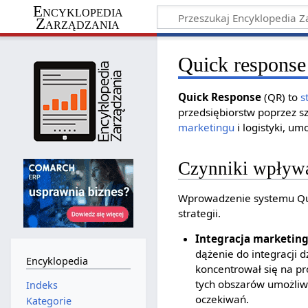
Encyklopedia
Zarządzania
Quick response
Quick Response
(QR) to
s
przedsiębiorstw poprzez s
marketingu
i logistyki, um
Czynniki wpływa
Wprowadzenie systemu Qu
strategii.
Integracja marketingu
dążenie do integracji 
Encyklopedia
koncentrował się na p
tych obszarów umożliwi
Indeks
oczekiwań.
Kategorie