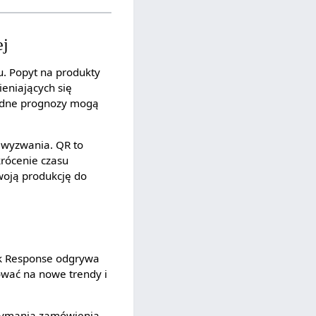
ej
u. Popyt na produkty
eniających się
łędne prognozy mogą
 wyzwania. QR to
krócenie czasu
woją produkcję do
ck Response odgrywa
gować na nowe trendy i
rzymania zamówienia