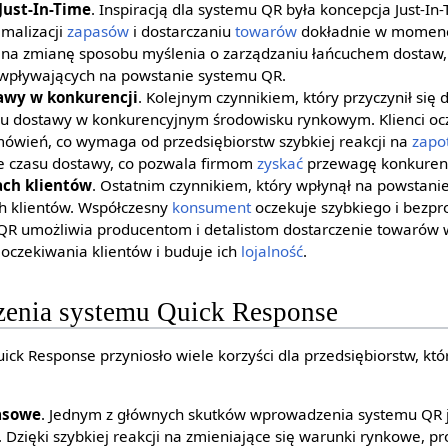
Just-In-Time
. Inspiracją dla systemu QR była koncepcja Just-In-T
imalizacji
zapasów
i dostarczaniu
towarów
dokładnie w momenc
a na zmianę sposobu myślenia o zarządzaniu łańcuchem dostaw,
wpływających na powstanie systemu QR.
wy w konkurencji
. Kolejnym czynnikiem, który przyczynił się
lu dostawy w konkurencyjnym środowisku rynkowym. Klienci ocz
mówień, co wymaga od przedsiębiorstw szybkiej reakcji na
zapo
e czasu dostawy, co pozwala firmom
zyskać
przewagę konkuren
ch klientów
. Ostatnim czynnikiem, który wpłynął na powstani
 klientów. Współczesny
konsument
oczekuje szybkiego i bezp
QR umożliwia producentom i detalistom dostarczenie towarów
 oczekiwania klientów i buduje ich
lojalność
.
enia systemu Quick Response
k Response przyniosło wiele korzyści dla przedsiębiorstw, któ
asowe
. Jednym z głównych skutków wprowadzenia systemu QR j
zięki szybkiej reakcji na zmieniające się warunki rynkowe, pro