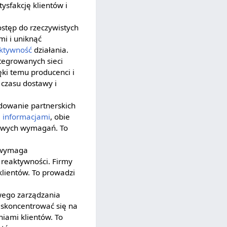
ysfakcję klientów i
stęp do rzeczywistych
mi i uniknąć
ktywność
działania.
egrowanych sieci
ęki temu producenci i
 czasu dostawy i
dowanie partnerskich
ę
informacjami
, obie
kowych wymagań. To
 wymaga
 reaktywności. Firmy
klientów. To prowadzi
ego zarządzania
 skoncentrować się na
iami klientów. To