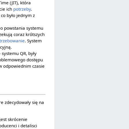
ime (JIT), która
ie ich
potrzeby
.
 co było jednym z
 do powstania systemu
ekują coraz krótszych
trzebowanie
. System
cyjną.
e systemu QR, były
roblemowego dostępu
 w odpowiednim czasie
re zdecydowały się na
est skrócenie
ducenci i detalisci