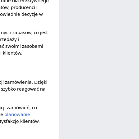
istotne dla efektywnego
tów, producenci i
owiednie decyzje w
nych zapasów, co jest
rzedaży i
zać swoimi zasobami i
i
klientów.
cji zamówienia. Dzięki
e szybko reagować na
cji zamówień, co
ze
planowanie
tysfakcję klientów.