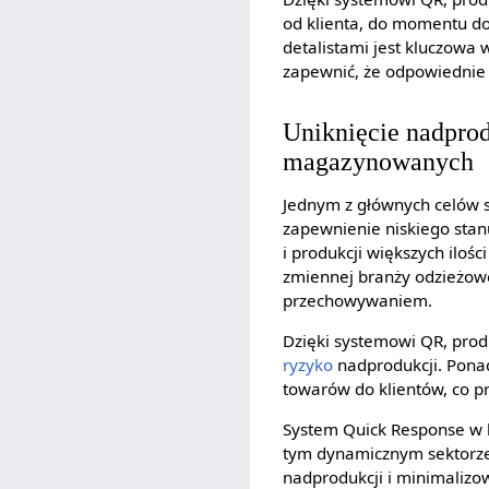
od klienta, do momentu d
detalistami jest kluczowa 
zapewnić, że odpowiednie
Uniknięcie nadprod
magazynowanych
Jednym z głównych celów s
zapewnienie niskiego sta
i produkcji większych ilo
zmiennej branży odzieżowe
przechowywaniem.
Dzięki systemowi QR, prod
ryzyko
nadprodukcji. Ponad
towarów do klientów, co p
System Quick Response w b
tym dynamicznym sektorze.
nadprodukcji i minimali