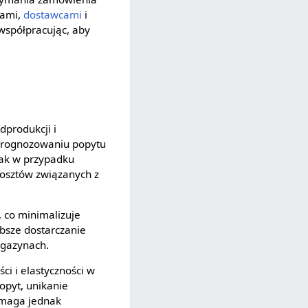
tami,
dostawcami
i
 współpracując, aby
dprodukcji i
prognozowaniu popytu
nak w przypadku
kosztów związanych z
 co minimalizuje
bsze dostarczanie
agazynach.
i i elastyczności w
opyt, unikanie
ymaga jednak