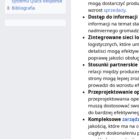
systemu Quick Response
mogą dostarczyć produk
8
Bibliografia
wzrost
sprzedaży
.
Dostęp do informacji
informacji na temat st
nadmiernego gromadze
Zintegrowane sieci l
logistycznych, które u
detalisci mogą efektyw
poprawę jakości obsługi
Stosunki partnerski
relacji między produce
strony mogą lepiej zro
prowadzi do wzrostu ef
Przeprojektowanie op
przeprojektowania oper
muszą dostosować sw
do bardziej efektywne
Kompleksowe
zarząd
jakością, które ma na 
ciągłym doskonaleniu p