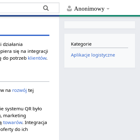
Anonimowy
i działania
Kategorie
iera się na integracji
Aplikacje logistyczne
ię do potrzeb
klientów
.
ływ na
rozwój
tej
ie systemu QR było
u, marketing
wą
towarów
. Integracja
oferty do ich