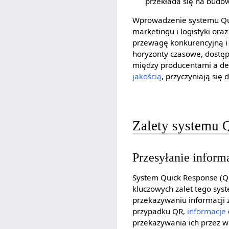
przekłada się na budow
Wprowadzenie systemu Qui
marketingu i logistyki ora
przewagę konkurencyjną i 
horyzonty czasowe, dostęp 
między producentami a de
jakością
, przyczyniają się
Zalety systemu 
Przesyłanie inform
System Quick Response (QR)
kluczowych zalet tego sys
przekazywaniu informacji
przypadku QR,
informacje
przekazywania ich przez w