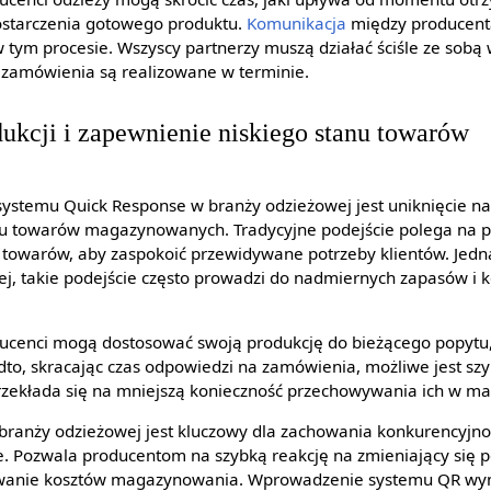
ostarczenia gotowego produktu.
Komunikacja
między producen
w tym procesie. Wszyscy partnerzy muszą działać ściśle ze sobą
 zamówienia są realizowane w terminie.
ukcji i zapewnienie niskiego stanu towarów
ystemu Quick Response w branży odzieżowej jest uniknięcie na
nu towarów magazynowanych. Tradycyjne podejście polega na 
ści towarów, aby zaspokoić przewidywane potrzeby klientów. Jed
j, takie podejście często prowadzi do nadmiernych zapasów i 
ucenci mogą dostosować swoją produkcję do bieżącego popytu,
to, skracając czas odpowiedzi na zamówienia, możliwe jest szy
rzekłada się na mniejszą konieczność przechowywania ich w m
ranży odzieżowej jest kluczowy dla zachowania konkurencyjnośc
 Pozwala producentom na szybką reakcję na zmieniający się p
zowanie kosztów magazynowania. Wprowadzenie systemu QR w