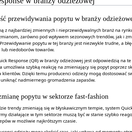
sponse w branży odzieżowej
ość przewidywania popytu w branży odzieżow
ną z najbardziej zmiennych i nieprzewidywalnych branż na rynk
zmianom, zarówno pod wpływem sezonowych trendów, jak i zmi
Przewidywanie popytu w tej branży jest niezwykle trudne, a b
i lub niedoborów towarów.
ck Response (QR) w branży odzieżowej jest odpowiedzią na te
ra umożliwia szybką reakcję na zmieniający się popyt poprzez s
 klientów. Dzięki temu producenci odzieży mogą dostosować s
 i uniknąć nadmiernego gromadzenia zapasów.
zmianę popytu w sektorze fast-fashion
gdzie trendy zmieniają się w błyskawicznym tempie, system Qui
Firmy działające w tym sektorze muszą być w stanie szybko rea
lepów w możliwie najkrótszym czasie.
ducenci odzieży mogą skrócić czas, jaki upływa od momentu ot