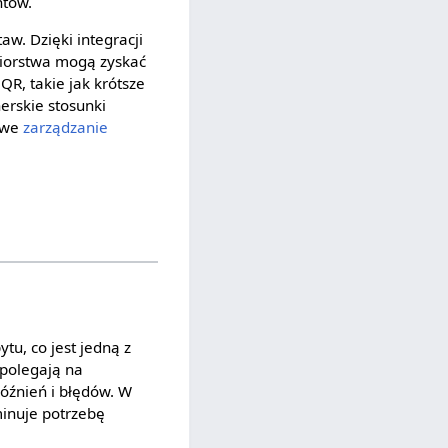
ntów.
. Dzięki integracji
ębiorstwa mogą zyskać
R, takie jak krótsze
erskie stosunki
sowe
zarządzanie
tu, co jest jedną z
 polegają na
óźnień i błędów. W
minuje potrzebę