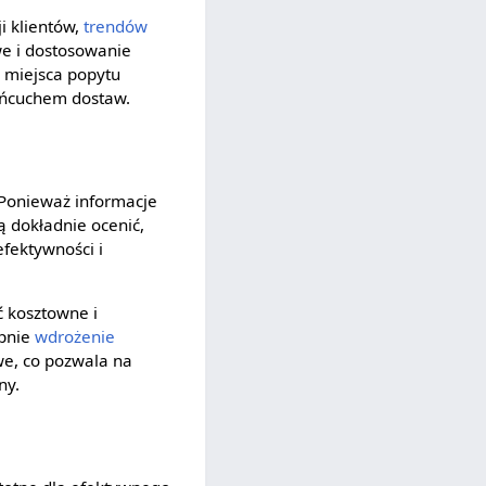
i klientów,
trendów
we i dostosowanie
z miejsca popytu
łańcuchem dostaw.
 Ponieważ informacje
 dokładnie ocenić,
efektywności i
 kosztowne i
ępnie
wdrożenie
we, co pozwala na
ny.