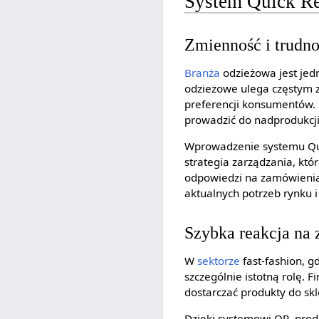
System Quick Re
Zmienność i trudn
Branża
odzieżowa jest jed
odzieżowe ulega częstym 
preferencji konsumentów. 
prowadzić do nadprodukcj
Wprowadzenie systemu Qui
strategia zarządzania, któ
odpowiedzi na zamówienia
aktualnych potrzeb rynku
Szybka reakcja na 
W
sektorze
fast-fashion, 
szczególnie istotną rolę. 
dostarczać produkty do sk
Dzięki systemowi QR, pro