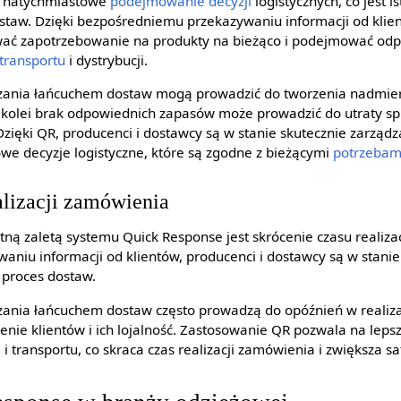
a natychmiastowe
podejmowanie decyzji
logistycznych, co jest 
taw. Dzięki bezpośredniemu przekazywaniu informacji od klien
ć zapotrzebowanie na produkty na bieżąco i podejmować odp
transportu
i dystrybucji.
zania łańcuchem dostaw mogą prowadzić do tworzenia nadmier
 kolei brak odpowiednich zapasów może prowadzić do utraty sp
Dzięki QR, producenci i dostawcy są w stanie skutecznie zarząd
e decyzje logistyczne, które są zgodne z bieżącymi
potrzebam
alizacji zamówienia
totną zaletą systemu Quick Response jest skrócenie czasu realiza
niu informacji od klientów, producenci i dostawcy są w stani
 proces dostaw.
zania łańcuchem dostaw często prowadzą do opóźnień w realiza
ie klientów i ich lojalność. Zastosowanie QR pozwala na leps
 transportu, co skraca czas realizacji zamówienia i zwiększa sa