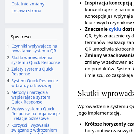
Inspiracja koncepcją 
Ostatnie zmiany
koncentruje się na min
Losowa strona
Koncepcja JIT wpłynęł
kluczowych czynników 
Znaczenie
cyklu
dosta
QR, było znaczenie cyk
Spis treści
terminów realizacji za
1
Czynniki wpływające na
QR umożliwia skróceni
powstanie systemu QR
Zmiany w zachowania
2
Skutki wprowadzenia
zmiany w zachowaniach
systemu Quick Response
do produktów. System 
3
Zalety systemu Quick
Response
i miejscu, co zaspokaja
4
System Quick Response
w branży odzieżowej
Skutki wprowadz
5
Metody i narzędzia
wspierające system
Quick Response
Wprowadzenie systemu Quic
6
Wpływ systemu Quick
jego implementację.
Response na organizację
i relacje biznesowe
Krótsze horyzonty cz
7
Korzyści i wyzwania
związane z wdrożeniem
horyzontów czasowych. D