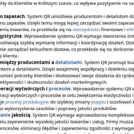
ty do klientów w krótszym czasie, co wpływa pozytywnie na sat
 o zapasach
. System QR umożliwia producentom i detalistom do
anu zapasów. Dzięki temu mogą lepiej zarządzać swoimi zapasa
nia towarów, co przekłada się na
oszczędności
finansowe i
efe
ogistyczne
. Wprowadzenie systemu QR wymaga stworzenia zint
możliwiają szybką wymianę informacji i koordynację działań. Dzi
nie zarządzać łańcuchem dostaw, co przekłada się na skrócenie
 klienta.
e między producentami a
detalistami
. System QR promuje bu
ntami a detalistami. Dzięki wzajemnej współpracy i dzieleniu si
zumieć potrzeby klientów i dostosować swoje działania do ryn
ektywności i skuteczności działań marketingowych.
eracji wytwórczych i
procesów
. Wprowadzenie systemu QR
acji wytwórczych i procesów w celu zwiększenia elastyczności i
oje
procesy produkcyjne
do szybkiej zmiany
popytu
i oczekiwań 
go wykorzystania zasobów i poprawy jakości produktów.
zanie
jakością
. System QR wymaga wprowadzenia kompleksow
celu zapewnienie wysokiej jakości towarów i usług. Firmy muszą
rocesów, eliminacji błędów i zapewnieniu zgodności z wymagan