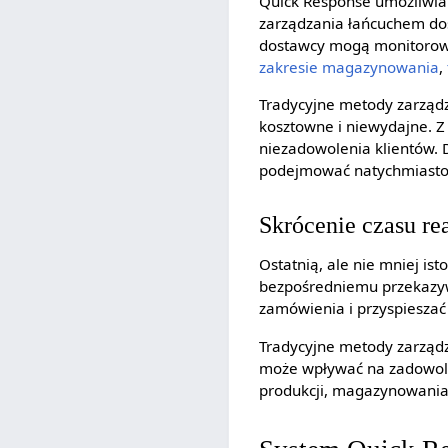
Quick Response umożliwi
zarządzania łańcuchem dos
dostawcy mogą monitorowa
zakresie
magazynowania
,
Tradycyjne metody zarząd
kosztowne i niewydajne. Z
niezadowolenia klientów. 
podejmować natychmiastow
Skrócenie czasu re
Ostatnią, ale nie mniej is
bezpośredniemu przekazywa
zamówienia i przyspieszać
Tradycyjne metody zarząd
może wpływać na zadowolen
produkcji, magazynowania i