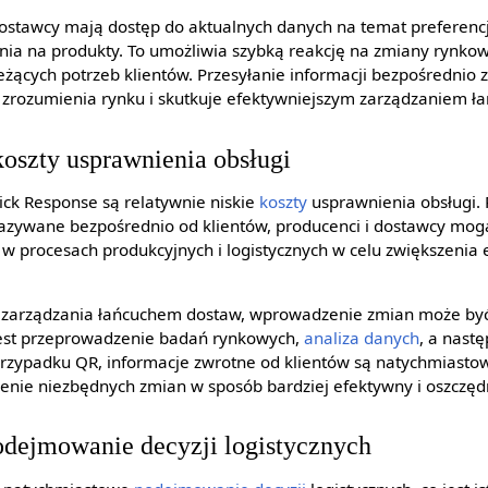
dostawcy mają dostęp do aktualnych danych na temat preferencj
ia na produkty. To umożliwia szybką reakcję na zmiany rynko
eżących potrzeb klientów. Przesyłanie informacji bezpośrednio 
o zrozumienia rynku i skutkuje efektywniejszym zarządzaniem 
koszty usprawnienia obsługi
ick Response są relatywnie niskie
koszty
usprawnienia obsługi.
azywane bezpośrednio od klientów, producenci i dostawcy mogą
w procesach produkcyjnych i logistycznych w celu zwiększenia 
 zarządzania łańcuchem dostaw, wprowadzenie zmian może być
jest przeprowadzenie badań rynkowych,
analiza danych
, a nast
rzypadku QR, informacje zwrotne od klientów są natychmiasto
enie niezbędnych zmian w sposób bardziej efektywny i oszczęd
dejmowanie decyzji logistycznych