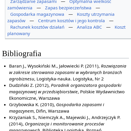
Zarządzanie zapasami
—
Optymalna wielkość
zamówienia
—
Zapas bezpieczeństwa
—
Gospodarka magazynowa
—
Koszty utrzymania
zapasów
—
Centrum kosztów i jego kontrola
—
Rachunek kosztów działań
—
Analiza ABC
—
Koszt
planowany
Bibliografia
Baran J., Wysokiński M., Jałowiecki P. (2011),
Rozwiązania
w zakresie sterowania zapasami w wybranych branżach
agrobiznesu
, Logistyka-nauka. Logistyka, Nr 2
Dudziński Z. (2012),
Poradnik organizatora gospodarki
magazynowej w przedsiębiorstwie
, Polskie Wydawnictwo
Ekonomiczne, Warszawa
Grzybowska K. (2010),
Gospodarka zapasami i
magazynem
, Difin, Warszawa
Krzyżaniak S., Niemczyk A., Majewski J., Andrzejczyk P.
(2014),
Organizacja i monitorowanie procesów
magazynowych
, Biblioteka Logistyka, Poznań