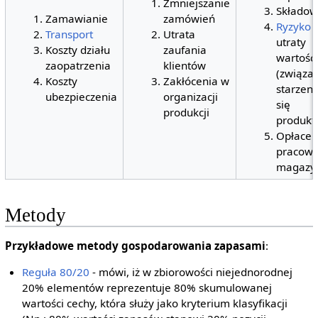
Zmniejszanie
Składow
Zamawianie
zamówień
Ryzyko
Transport
Utrata
utraty
Koszty działu
zaufania
wartośc
zaopatrzenia
klientów
(związa
Koszty
Zakłócenia w
starzen
ubezpieczenia
organizacji
się
produkcji
produkt
Opłacen
pracow
magazy
Metody
Przykładowe metody gospodarowania zapasami
:
Reguła 80/20
- mówi, iż w zbiorowości niejednorodnej
20% elementów reprezentuje 80% skumulowanej
wartości cechy, która służy jako kryterium klasyfikacji