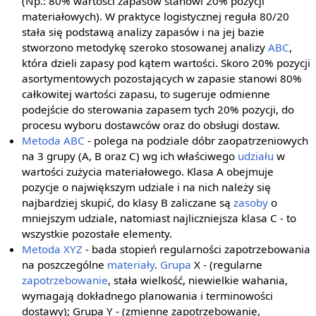
(Np.: 80% wartości zapasów stanowi 20% pozycji
materiałowych). W praktyce logistycznej reguła 80/20
stała się podstawą analizy zapasów i na jej bazie
stworzono metodykę szeroko stosowanej analizy
ABC
,
która dzieli zapasy pod kątem wartości. Skoro 20% pozycji
asortymentowych pozostających w zapasie stanowi 80%
całkowitej wartości zapasu, to sugeruje odmienne
podejście do sterowania zapasem tych 20% pozycji, do
procesu wyboru dostawców oraz do obsługi dostaw.
Metoda ABC
- polega na podziale dóbr zaopatrzeniowych
na 3 grupy (A, B oraz C) wg ich właściwego
udziału
w
wartości zużycia materiałowego. Klasa A obejmuje
pozycje o największym udziale i na nich należy się
najbardziej skupić, do klasy B zaliczane są
zasoby
o
mniejszym udziale, natomiast najliczniejsza klasa C - to
wszystkie pozostałe elementy.
Metoda XYZ
- bada stopień regularności zapotrzebowania
na poszczególne
materiały
.
Grupa
X - (regularne
zapotrzebowanie
, stała wielkość, niewielkie wahania,
wymagają dokładnego planowania i terminowości
dostawy); Grupa Y - (zmienne zapotrzebowanie,