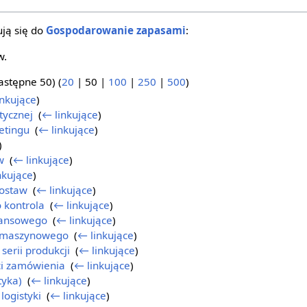
ją się do
Gospodarowanie zapasami
:
w.
astępne 50
) (
20
|
50
|
100
|
250
|
500
)
inkujące
)
tycznej
‎
(
← linkujące
)
etingu
‎
(
← linkujące
)
)
w
‎
(
← linkujące
)
nkujące
)
dostaw
‎
(
← linkujące
)
 kontrola
‎
(
← linkujące
)
nansowego
‎
(
← linkujące
)
u maszynowego
‎
(
← linkujące
)
serii produkcji
‎
(
← linkujące
)
ci zamówienia
‎
(
← linkujące
)
tyka)
‎
(
← linkujące
)
logistyki
‎
(
← linkujące
)