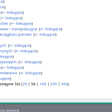
ce
)
ące
)
‎
(
← linkujące
)
(
← linkujące
)
asów
‎
(
← linkujące
)
nowa i manipulacyjna
‎
(
← linkujące
)
ciągłości potrzeb
‎
(
← linkujące
)
nych
‎
(
← linkujące
)
ycznych
‎
(
← linkujące
)
nkujące
)
zywistych
‎
(
← linkujące
)
‎
(
← linkujące
)
amówienia
‎
(
← linkujące
)
kujące
)
astępne 50
) (
20
|
50
|
100
|
250
|
500
)
cje prawne