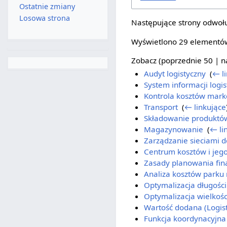
Ostatnie zmiany
Losowa strona
Następujące strony odwołu
Wyświetlono 29 elementó
Zobacz (
poprzednie 50
|
n
Audyt logistyczny
‎
(
← l
System informacji logis
Kontrola kosztów mark
Transport
‎
(
← linkujące
Składowanie produktó
Magazynowanie
‎
(
← li
Zarządzanie sieciami 
Centrum kosztów i jego
Zasady planowania fi
Analiza kosztów park
Optymalizacja długości 
Optymalizacja wielkoś
Wartość dodana (Logis
Funkcja koordynacyjna 