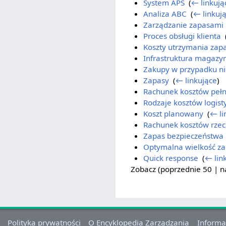
System APS
‎
(
← linkują
Analiza ABC
‎
(
← linkuj
Zarządzanie zapasami
Proces obsługi klienta
‎
Koszty utrzymania zap
Infrastruktura magazy
Zakupy w przypadku nie
Zapasy
‎
(
← linkujące
)
Rachunek kosztów peł
Rodzaje kosztów logist
Koszt planowany
‎
(
← li
Rachunek kosztów rzec
Zapas bezpieczeństwa
Optymalna wielkość z
Quick response
‎
(
← lin
Zobacz (
poprzednie 50
|
n
Polityka prywatności
O Encyklopedia Zarządzania
Informa