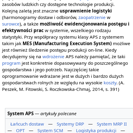
zasobów ludzkich czy dostępne technologie produkcji.
Kolejną zaletą jest znaczne
usprawnienie logistyki
(harmonogramy dostaw i odbiorów,
zaopatrzenie
w
surowce
), a także
możliwość ewidencjonowania postępu i
efektywności prac
w systemie, wszelkiego rodzaju
statystyki. Przy współpracy systemu klasy APS z systemem
takim jak
MES (Manufacturing Execution System)
możliwe
jest również śledzenie postępu produkcji on-line. Kiedy
decydujemy się na
wdrożenie
APS należy pamiętać, że taki
program
jest konkretnie dopasowywany do poszczególnego
gospodarstwa i jego potrzeb. Najczęściej takie
oprogramowanie wdrażane jest w dużych i bardzo dużych
gospodarstwach rolnych ze względu na wysokie
koszty
. (A.
Peszek, M. Fitowski, S. Roczkowska-Chmaj, 2014, s. 391)
System APS
—
artykuły polecane
Łańcuch dostaw
—
Systemy DRP
—
System MRP II
—
OPT
—
System SCM
—
Logistyka produkcji
—