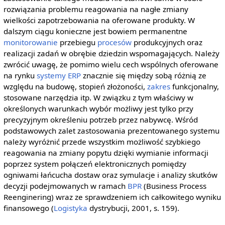
rozwiązania problemu reagowania na nagłe zmiany
wielkości zapotrzebowania na oferowane produkty. W
dalszym ciągu konieczne jest bowiem permanentne
monitorowanie
przebiegu
procesów
produkcyjnych oraz
realizacji zadań w obrębie dziedzin wspomagających. Należy
zwrócić uwagę, że pomimo wielu cech wspólnych oferowane
na rynku
systemy ERP
znacznie się między sobą różnią ze
względu na budowę, stopień złożoności,
zakres
funkcjonalny,
stosowane narzędzia itp. W związku z tym właściwy w
określonych warunkach wybór możliwy jest tylko przy
precyzyjnym określeniu potrzeb przez nabywcę. Wśród
podstawowych zalet zastosowania prezentowanego systemu
należy wyróżnić przede wszystkim możliwość szybkiego
reagowania na zmiany popytu dzięki wymianie informacji
poprzez system połączeń elektronicznych pomiędzy
ogniwami łańcucha dostaw oraz symulacje i analizy skutków
decyzji podejmowanych w ramach
BPR
(Business Process
Reenginering) wraz ze sprawdzeniem ich całkowitego wyniku
finansowego (
Logistyka
dystrybucji, 2001, s. 159).