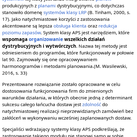
produkcyjnych z
planami
dystrybucyjnymi, co dotychczas
stanowiło domenę
systemów klasy LRP
(B. Tinham, 2000, s.
17). Jako natychmiastowe korzyści z zastosowania
akcentowane są lepsza
obsługa klienta
oraz
redukcja
poziomu zapasów
. System klasy APS jest narzędziem, które
wspomaga
organizowanie
wszelkich działań
dystrybucyjnych i wytwórczych
. Nazwa tej metody jest
odniesieniem do programów, które funkcjonowały w połowie
lat 90. Zajmowały się one opracowywaniem
harmonogramów i metodami planowania.(M. Wasilewski,
2016, s. 33)
Prezentowane rozwiązanie zostało opracowane w celu
dostosowania funkcjonowania firm do zmienionych
warunków działania, w których obecnie jedną z determinant
sukcesu całego łańcucha dostaw jest
zdolność
do
natychmiastowej realizacji nieprzewidzianych zamówień bez
zakłóceń w wykonywaniu wcześniej zaplanowanych dostaw.
Specjaliści wdrażający systemy klasy APS podkreślają, że
zastosowanie takiego modułu nie stanowi samo w sobie