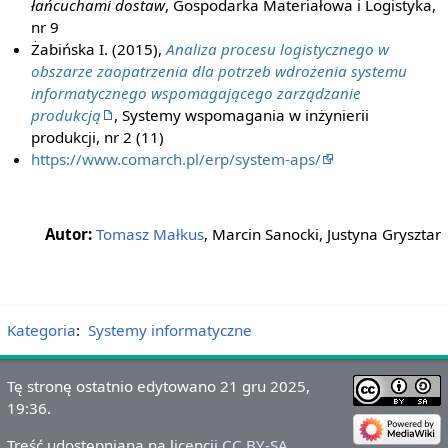
łańcuchami dostaw
, Gospodarka Materiałowa i Logistyka,
nr 9
Żabińska I. (2015),
Analiza procesu logistycznego w
obszarze zaopatrzenia dla potrzeb wdrożenia systemu
informatycznego wspomagającego zarządzanie
produkcją
, Systemy wspomagania w inżynierii
produkcji, nr 2 (11)
https://www.comarch.pl/erp/system-aps/
Autor:
Tomasz Małkus
, Marcin Sanocki, Justyna Grysztar
Kategoria
:
Systemy informatyczne
Tę stronę ostatnio edytowano 21 gru 2025,
19:36.
Treść udostępniana na licencji
CC BY-SA