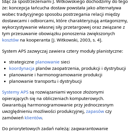
Idąc za spostrzeżeniami J. Witkowskiego dochodzimy do tego
że: koncepcja łańcucha dostaw powstała jako alternatywa
wobec tradycyjnego sposobu postrzegania relacji między
dostawcami i odbiorcami, które charakteryzują antagonizmy,
wykorzystywanie własnej siły przetargowej oraz związane z
tym przesuwanie obowiązku ponoszenia zwiększonych
kosztów
na kooperanta [J. Witkowski, 2003, s. 4].
System APS zazwyczaj zawiera cztery moduły planistyczne:
strategiczne
planowanie
sieci
koordynacja
planów zaopatrzenia, produkcji i dystrybucji
planowanie i harmonogramowanie produkcji
planowanie transportu i dystrybucji
Systemy APS
są rozwiązaniami wysoce złożonymi
opierających się na obliczeniach komputerowych.
Gwarantują harmonogramowanie przy jednoczesnym
uwzględnieniu możliwości produkcyjnej,
zapasów
czy
zamówień
klientów
.
Do priorytetowych zadań należą: zagwarantowanie