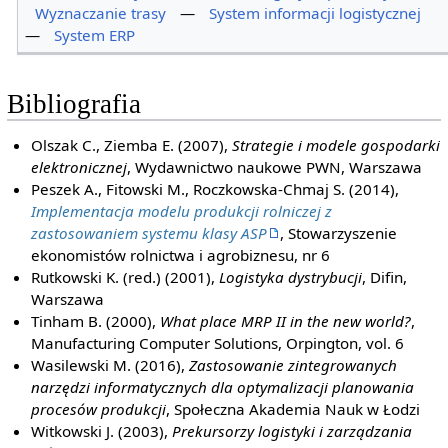
Wyznaczanie trasy
—
System informacji logistycznej
—
System ERP
Bibliografia
Olszak C., Ziemba E. (2007),
Strategie i modele gospodarki
elektronicznej
, Wydawnictwo naukowe PWN, Warszawa
Peszek A., Fitowski M., Roczkowska-Chmaj S. (2014),
Implementacja modelu produkcji rolniczej z
zastosowaniem systemu klasy ASP
, Stowarzyszenie
ekonomistów rolnictwa i agrobiznesu, nr 6
Rutkowski K. (red.) (2001),
Logistyka dystrybucji
, Difin,
Warszawa
Tinham B. (2000),
What place MRP II in the new world?
,
Manufacturing Computer Solutions, Orpington, vol. 6
Wasilewski M. (2016),
Zastosowanie zintegrowanych
narzędzi informatycznych dla optymalizacji planowania
procesów produkcji
, Społeczna Akademia Nauk w Łodzi
Witkowski J. (2003),
Prekursorzy logistyki i zarządzania