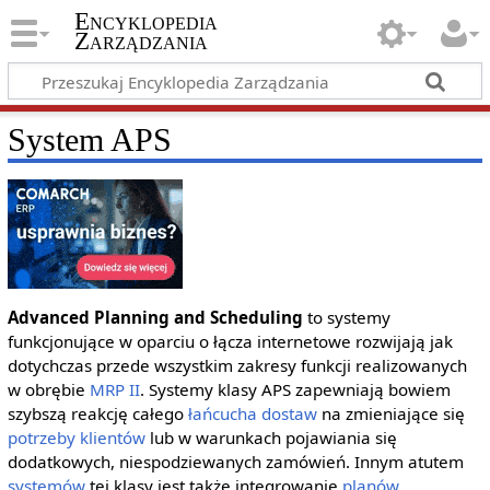
Encyklopedia
Zarządzania
System APS
Advanced Planning and Scheduling
to systemy
funkcjonujące w oparciu o łącza internetowe rozwijają jak
dotychczas przede wszystkim zakresy funkcji realizowanych
w obrębie
MRP II
. Systemy klasy APS zapewniają bowiem
szybszą reakcję całego
łańcucha dostaw
na zmieniające się
potrzeby
klientów
lub w warunkach pojawiania się
dodatkowych, niespodziewanych zamówień. Innym atutem
systemów
tej klasy jest także integrowanie
planów