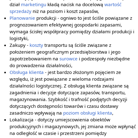
dział
marketingu
kładą nacisk na docelową
wartość
sprzedaży
niż na poziom i koszt zapasów,
Planowanie
produkcji - ogniwo to jest ściśle powiązane z
prognozowaniem efektywnej gospodarki zapasami,
wymaga ścisłej współpracy pomiędzy działami produkcji i
logistyki,
Zakupy -
koszty
transportu są ściśle związane z
położeniem geograficznym przedsiębiorstwa i jego
zapotrzebowaniem na
surowce
i podzespoły niezbędne
do prowadzenia działalności,
Obsługa klienta
- jest bardzo złożonym pojęciem ze
względu, iż jest powiązane z wieloma rodzajami
działalności logistycznej. Z obsługą klienta związane są
zagadnienia i decyzje dotyczące zapasów, transportu,
magazynowania. Szybkość i trafność podjętych decyzji
dotyczących dostępności towarów i czasu dostawy
zasadniczo wpływają na
poziom obsługi klienta
,
Lokalizacja - dotyczy umiejscowienia obiektów
produkcyjnych i magazynowych, jej zmiana może wpłynąć
na odległość w czasie i przestrzeni pomiędzy