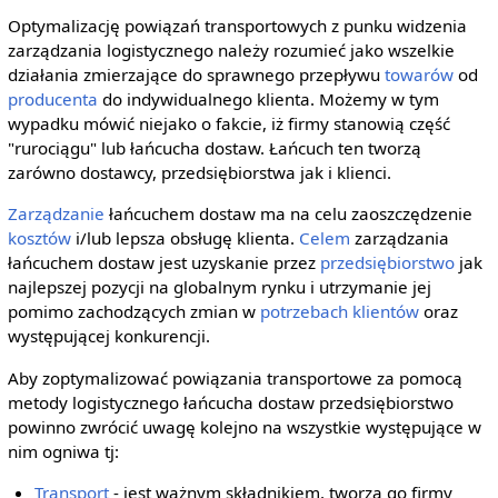
Optymalizację powiązań transportowych z punku widzenia
zarządzania logistycznego należy rozumieć jako wszelkie
działania zmierzające do sprawnego przepływu
towarów
od
producenta
do indywidualnego klienta. Możemy w tym
wypadku mówić niejako o fakcie, iż firmy stanowią część
"rurociągu" lub łańcucha dostaw. Łańcuch ten tworzą
zarówno dostawcy, przedsiębiorstwa jak i klienci.
Zarządzanie
łańcuchem dostaw ma na celu zaoszczędzenie
kosztów
i/lub lepsza obsługę klienta.
Celem
zarządzania
łańcuchem dostaw jest uzyskanie przez
przedsiębiorstwo
jak
najlepszej pozycji na globalnym rynku i utrzymanie jej
pomimo zachodzących zmian w
potrzebach
klientów
oraz
występującej konkurencji.
Aby zoptymalizować powiązania transportowe za pomocą
metody logistycznego łańcucha dostaw przedsiębiorstwo
powinno zwrócić uwagę kolejno na wszystkie występujące w
nim ogniwa tj:
Transport
- jest ważnym składnikiem, tworzą go firmy