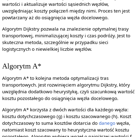
wartości i aktualizuje wartości sąsiednich węzłów,
uwzględniając koszty połączeń między nimi. Proces ten jest
powtarzany aż do osiągnięcia węzła docelowego.
Algorytm Dijkstry pozwala na znalezienie optymalnej trasy
transportowej, minimalizującej koszty i czas podróży. Jest to
skuteczna metoda, szczególnie w przypadku sieci
logistycznych o niewielkiej liczbie węzłów.
Algorytm A*
Algorytm A* to kolejna metoda optymalizacji tras
transportowych. Jest rozwinięciem algorytmu Dijkstry, który
uwzględnia dodatkowo heurystykę, czyli szacunkową wartość
kosztu pozostałego do osiągnięcia węzła docelowego.
Algorytm A* korzysta z dwóch wartości dla każdego węzła:
kosztu dotychczasowego (g) i kosztu szacowanego (h). Koszt
dotychczasowy to suma kosztów dotarcia do
danego
węzła,
natomiast koszt szacowany to heurystyczna wartość kosztu
pozostałego. Algorytm wybiera węzeł o najniższej wartości f