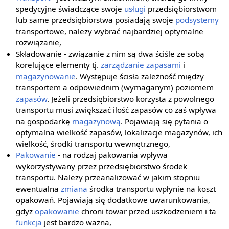
spedycyjne świadczące swoje
usługi
przedsiębiorstwom
lub same przedsiębiorstwa posiadają swoje
podsystemy
transportowe, należy wybrać najbardziej optymalne
rozwiązanie,
Składowanie - związanie z nim są dwa ściśle ze sobą
korelujące elementy tj.
zarządzanie zapasami
i
magazynowanie
. Występuje ścisła zależność między
transportem a odpowiednim (wymaganym) poziomem
zapasów
. Jeżeli przedsiębiorstwo korzysta z powolnego
transportu musi zwiększać ilość zapasów co zaś wpływa
na gospodarkę
magazynową
. Pojawiają się pytania o
optymalna wielkość zapasów, lokalizacje magazynów, ich
wielkość, środki transportu wewnętrznego,
Pakowanie
- na rodzaj pakowania wpływa
wykorzystywany przez przedsiębiorstwo środek
transportu. Należy przeanalizować w jakim stopniu
ewentualna
zmiana
środka transportu wpłynie na koszt
opakowań. Pojawiają się dodatkowe uwarunkowania,
gdyż
opakowanie
chroni towar przed uszkodzeniem i ta
funkcja
jest bardzo ważna,