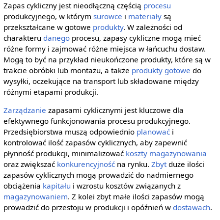
Zapas cykliczny jest nieodłączną częścią
procesu
produkcyjnego, w którym
surowce
i
materiały
są
przekształcane w gotowe
produkty
. W zależności od
charakteru
danego
procesu, zapasy cykliczne mogą mieć
różne formy i zajmować różne miejsca w łańcuchu dostaw.
Mogą to być na przykład nieukończone produkty, które są w
trakcie obróbki lub montażu, a także
produkty gotowe
do
wysyłki, oczekujące na transport lub składowane między
różnymi etapami produkcji.
Zarządzanie
zapasami cyklicznymi jest kluczowe dla
efektywnego funkcjonowania procesu produkcyjnego.
Przedsiębiorstwa muszą odpowiednio
planować
i
kontrolować ilość zapasów cyklicznych, aby zapewnić
płynność produkcji, minimalizować
koszty
magazynowania
oraz zwiększać
konkurencyjność
na rynku.
Zbyt
duże ilości
zapasów cyklicznych mogą prowadzić do nadmiernego
obciążenia
kapitału
i wzrostu kosztów związanych z
magazynowaniem
. Z kolei zbyt małe ilości zapasów mogą
prowadzić do przestoju w produkcji i opóźnień w
dostawach
.