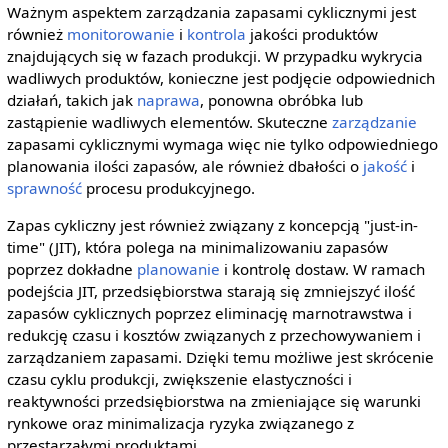
Ważnym aspektem zarządzania zapasami cyklicznymi jest
również
monitorowanie
i
kontrola
jakości produktów
znajdujących się w fazach produkcji. W przypadku wykrycia
wadliwych produktów, konieczne jest podjęcie odpowiednich
działań, takich jak
naprawa
, ponowna obróbka lub
zastąpienie wadliwych elementów. Skuteczne
zarządzanie
zapasami cyklicznymi wymaga więc nie tylko odpowiedniego
planowania ilości zapasów, ale również dbałości o
jakość
i
sprawność
procesu produkcyjnego.
Zapas cykliczny jest również związany z koncepcją "just-in-
time" (JIT), która polega na minimalizowaniu zapasów
poprzez dokładne
planowanie
i kontrolę dostaw. W ramach
podejścia JIT, przedsiębiorstwa starają się zmniejszyć ilość
zapasów cyklicznych poprzez eliminację marnotrawstwa i
redukcję czasu i kosztów związanych z przechowywaniem i
zarządzaniem zapasami. Dzięki temu możliwe jest skrócenie
czasu cyklu produkcji, zwiększenie elastyczności i
reaktywności przedsiębiorstwa na zmieniające się warunki
rynkowe oraz minimalizacja ryzyka związanego z
przestarzałymi produktami.