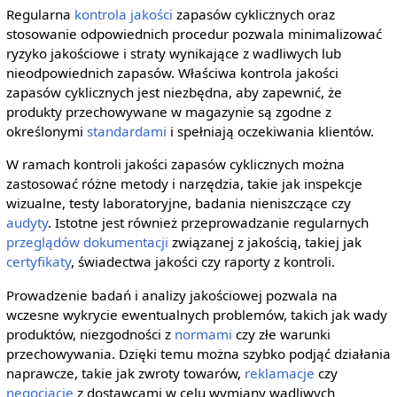
Regularna
kontrola jakości
zapasów cyklicznych oraz
stosowanie odpowiednich procedur pozwala minimalizować
ryzyko jakościowe i straty wynikające z wadliwych lub
nieodpowiednich zapasów. Właściwa kontrola jakości
zapasów cyklicznych jest niezbędna, aby zapewnić, że
produkty przechowywane w magazynie są zgodne z
określonymi
standardami
i spełniają oczekiwania klientów.
W ramach kontroli jakości zapasów cyklicznych można
zastosować różne metody i narzędzia, takie jak inspekcje
wizualne, testy laboratoryjne, badania nieniszczące czy
audyty
. Istotne jest również przeprowadzanie regularnych
przeglądów
dokumentacji
związanej z jakością, takiej jak
certyfikaty
, świadectwa jakości czy raporty z kontroli.
Prowadzenie badań i analizy jakościowej pozwala na
wczesne wykrycie ewentualnych problemów, takich jak wady
produktów, niezgodności z
normami
czy złe warunki
przechowywania. Dzięki temu można szybko podjąć działania
naprawcze, takie jak zwroty towarów,
reklamacje
czy
negocjacje
z dostawcami w celu wymiany wadliwych