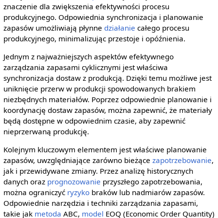
znaczenie dla zwiększenia efektywności procesu
produkcyjnego. Odpowiednia synchronizacja i planowanie
zapasów umożliwiają płynne
działanie
całego procesu
produkcyjnego, minimalizując przestoje i opóźnienia.
Jednym z najważniejszych aspektów efektywnego
zarządzania zapasami cyklicznymi jest właściwa
synchronizacja dostaw z produkcją. Dzięki temu możliwe jest
uniknięcie przerw w produkcji spowodowanych brakiem
niezbędnych materiałów. Poprzez odpowiednie planowanie i
koordynację dostaw zapasów, można zapewnić, że materiały
będą dostępne w odpowiednim czasie, aby zapewnić
nieprzerwaną produkcję.
Kolejnym kluczowym elementem jest właściwe planowanie
zapasów, uwzględniające zarówno bieżące
zapotrzebowanie
,
jak i przewidywane zmiany. Przez analizę historycznych
danych oraz
prognozowanie
przyszłego zapotrzebowania,
można ograniczyć
ryzyko
braków lub nadmiarów zapasów.
Odpowiednie narzędzia i techniki zarządzania zapasami,
takie jak
metoda
ABC,
model
EOQ (Economic Order Quantity)