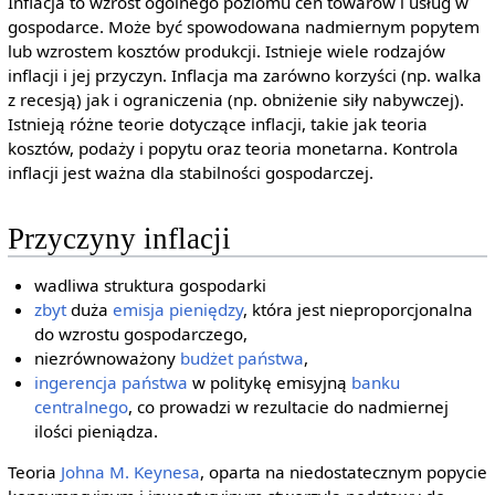
Inflacja to wzrost ogólnego poziomu cen towarów i usług w
gospodarce. Może być spowodowana nadmiernym popytem
lub wzrostem kosztów produkcji. Istnieje wiele rodzajów
inflacji i jej przyczyn. Inflacja ma zarówno korzyści (np. walka
z recesją) jak i ograniczenia (np. obniżenie siły nabywczej).
Istnieją różne teorie dotyczące inflacji, takie jak teoria
kosztów, podaży i popytu oraz teoria monetarna. Kontrola
inflacji jest ważna dla stabilności gospodarczej.
Przyczyny inflacji
wadliwa struktura gospodarki
zbyt
duża
emisja pieniędzy
, która jest nieproporcjonalna
do wzrostu gospodarczego,
niezrównoważony
budżet państwa
,
ingerencja państwa
w politykę emisyjną
banku
centralnego
, co prowadzi w rezultacie do nadmiernej
ilości pieniądza.
Teoria
Johna M. Keynesa
, oparta na niedostatecznym popycie