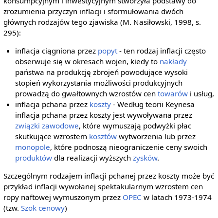
konsumpcyjnym i inwestycyjnym stworzyła podstawy do
zrozumienia przyczyn inflacji i sformułowania dwóch
głównych rodzajów tego zjawiska (M. Nasiłowski, 1998, s.
295):
inflacja ciągniona przez
popyt
- ten rodzaj inflacji często
obserwuje się w okresach wojen, kiedy to
nakłady
państwa na produkcję zbrojeń powodujące wysoki
stopień wykorzystania możliwości produkcyjnych
prowadzą do gwałtownych wzrostów cen
towarów
i usług,
inflacja pchana przez
koszty
- Według teorii Keynesa
inflacja pchana przez koszty jest wywoływana przez
związki zawodowe
, które wymuszają podwyżki płac
skutkujące wzrostem
kosztów
wytworzenia lub przez
monopole
, które podnoszą nieograniczenie ceny swoich
produktów
dla realizacji wyższych
zysków
.
Szczególnym rodzajem inflacji pchanej przez koszty może być
przykład inflacji wywołanej spektakularnym wzrostem cen
ropy naftowej wymuszonym przez
OPEC
w latach 1973-1974
(tzw.
Szok cenowy
)