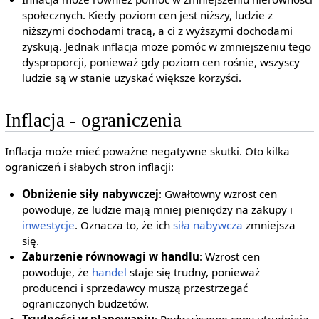
społecznych. Kiedy poziom cen jest niższy, ludzie z
niższymi dochodami tracą, a ci z wyższymi dochodami
zyskują. Jednak inflacja może pomóc w zmniejszeniu tego
dysproporcji, ponieważ gdy poziom cen rośnie, wszyscy
ludzie są w stanie uzyskać większe korzyści.
Inflacja - ograniczenia
Inflacja może mieć poważne negatywne skutki. Oto kilka
ograniczeń i słabych stron inflacji:
Obniżenie siły nabywczej
: Gwałtowny wzrost cen
powoduje, że ludzie mają mniej pieniędzy na zakupy i
inwestycje
. Oznacza to, że ich
siła nabywcza
zmniejsza
się.
Zaburzenie równowagi w handlu
: Wzrost cen
powoduje, że
handel
staje się trudny, ponieważ
producenci i sprzedawcy muszą przestrzegać
ograniczonych budżetów.
Trudności w planowaniu
: Podwyższone ceny utrudniają