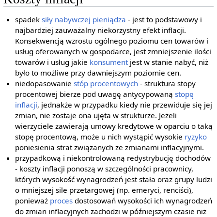
spadek
siły nabywczej pieniądza
- jest to podstawowy i
najbardziej zauważalny niekorzystny efekt inflacji.
Konsekwencją wzrostu ogólnego poziomu cen towarów i
usług oferowanych w gospodarce, jest zmniejszenie ilości
towarów i usług jakie
konsument
jest w stanie nabyć, niż
było to możliwe przy dawniejszym poziomie cen.
niedopasowanie
stóp procentowych
- struktura stopy
procentowej bierze pod uwagę antycypowaną
stopę
inflacji
, jednakże w przypadku kiedy nie przewiduje się jej
zmian, nie zostaje ona ujęta w strukturze. Jeżeli
wierzyciele zawierają umowy kredytowe w oparciu o taką
stopę procentową, może u nich wystąpić wysokie
ryzyko
poniesienia strat związanych ze zmianami inflacyjnymi.
przypadkową i niekontrolowaną redystrybucję dochodów
- koszty inflacji ponoszą w szczególności pracownicy,
których wysokość wynagrodzeń jest stała oraz grupy ludzi
o mniejszej sile przetargowej (np. emeryci, renciści),
ponieważ
proces
dostosowań wysokości ich wynagrodzeń
do zmian inflacyjnych zachodzi w późniejszym czasie niż