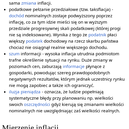
sama
zmiana
inflacji.
podatkowe pełzanie przedziałowe (tzw. taksflacja) -
dochód
nominalnych zostaje podwyższony poprzez
inflację, co za tym idzie mieści się on w wyższym
przedziale progresywnej skali podatkowej (której progi
nie są indeksowane). Wynika z tego że
podatnik
płaci
większy
podatek
dochodowy na rzecz skarbu państwa
chociaż nie osiągnął realnie większego dochodu.
szum
informacji - wysoka inflacja utrudnia podmiotom
trafne określenie sytuacji na rynku. Duże zmiany w
poziomach cen, zaburzają
informacje
płynące z
gospodarki, powodując szereg prawdopodobnych
negatywnych rezultatów, którym jednak uczestnicy rynku
nie mogą zapobiec a także ich ograniczyć.
iluzja pieniądza
- oznacza, że ludzie popełniają
systematyczne błędy przy planowaniu np. wielkości
swoich
oszczędności
gdyż kierują się zmianami wielkości
nominalnych nie uwzględniając zaś wielkości realnych.
Mierzenie inflacji