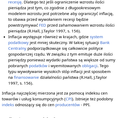
recesję
. Dlatego też jeśli ograniczenie wzrostu ilości
pieniądza jest tym, co zgodnie z długookresowym
modelem wzrostu jest potrzebne aby ograniczyć inflację,
to obawa przed wywołaniem recesji będzie
powstrzymywać
FED
przed zahamowaniem wzrostu ilości
pieniądza (R.Hall, J.Taylor 1997, s. 156).
Inflacja występuje również w krajach, gdzie
system
podatkowy
jest mniej skuteczny. W takiej sytuacji
Bank
Centralny
podporządkowuje się całkowicie polityce
gospodarczej rządu. W związku z tym emituje duże ilości
pieniędzy ponieważ wydatki państwa są większe od sumy
pobranych
podatków
i wyemitowanych
obligacji
. Tego
typu wywoływanie wysokich stóp inflacji jest sposobem
na
finansowanie
działalności państwa (R.Hall, J.Taylor
1997, s. 156).
Inflacja najczęściej mierzona jest za pomocą indeksu cen
towarów i usług konsumpcyjnych (
CPI
). Istnieje też podobny
indeks
odnoszący się do cen
producentów
- PPI.