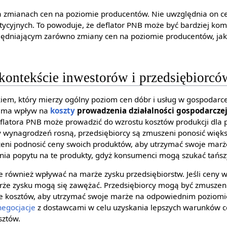
na zmianach cen na poziomie producentów. Nie uwzględnia on ce
tycyjnych. To powoduje, że deflator PNB może być bardziej k
ględniającym zarówno zmiany cen na poziomie producentów, jak 
kontekście inwestorów i przedsiębiorcó
kiem, który mierzy ogólny poziom cen dóbr i usług w gospodarce
co ma wpływ na
koszty
prowadzenia działalności gospodarcze
flatora PNB może prowadzić do wzrostu kosztów produkcji dla p
y wynagrodzeń rosną, przedsiębiorcy są zmuszeni ponosić więk
eni podnosić ceny swoich produktów, aby utrzymać swoje marże 
ia popytu na te produkty, gdyż konsumenci mogą szukać tańsz
 również wpływać na marże zysku przedsiębiorstw. Jeśli ceny wz
rże zysku mogą się zawężać. Przedsiębiorcy mogą być zmuszeni
ie kosztów, aby utrzymać swoje marże na odpowiednim poziomie
negocjacje
z dostawcami w celu uzyskania lepszych warunków c
sztów.