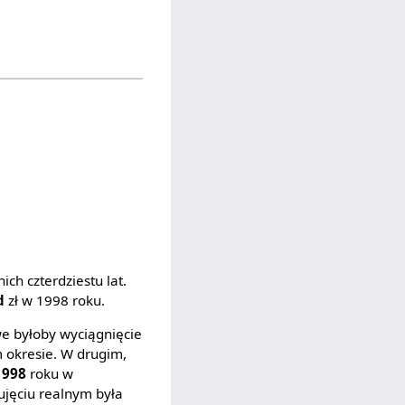
ch czterdziestu lat.
d
zł w 1998 roku.
we byłoby wyciągnięcie
 okresie. W drugim,
1998
roku w
jęciu realnym była