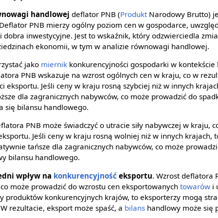
ównowagi handlowej
deflator PNB (
Produkt
Narodowy Brutto) je
Deflator PNB mierzy ogólny poziom cen w gospodarce, uwzglę
 i dobra inwestycyjne. Jest to wskaźnik, który odzwierciedla zmi
ziedzinach ekonomii, w tym w analizie równowagi handlowej.
zystać jako
miernik
konkurencyjności gospodarki w kontekście
latora PNB wskazuje na wzrost ogólnych cen w kraju, co w rezu
 eksportu. Jeśli ceny w kraju rosną szybciej niż w innych krajac
roższe dla zagranicznych nabywców, co może prowadzić do spa
 się bilansu handlowego.
eflatora PNB może świadczyć o utracie siły nabywczej w kraju,
sportu. Jeśli ceny w kraju rosną wolniej niż w innych krajach, t
latywnie tańsze dla zagranicznych nabywców, co może prowadzi
wy bilansu handlowego.
edni wpływ na
konkurencyjność
eksportu
. Wzrost deflatora
u, co może prowadzić do wzrostu cen eksportowanych
towarów
i 
ny produktów konkurencyjnych krajów, to eksporterzy mogą stra
 W rezultacie, eksport może spaść, a
bilans
handlowy może się p