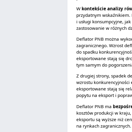
W
kontekście analizy r
przydatnym wskaźnikiem. 
i usługi konsumpcyjne, jak
zastosowanie w różnych d
Deflator PNB można wykor
zagranicznego. Wzrost def
do spadku konkurencyjności
eksportowane stają się d
tym samym do pogorszenia
Z drugiej strony, spadek d
wzrostu konkurencyjności ek
eksportowane stają się re
popytu na eksport i popra
Deflator PNB ma
bezpośr
kosztów produkcji w kraj
eksportu są wyższe niż ce
na rynkach zagranicznych.