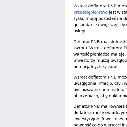
Wzrost deflatora PNB może
przedsiębiorstwo
jest w st
zysku mogą pozostać na d
gospodarce i większej sił
usługi.
Deflator PNB ma istotne
z
zwrotu. Wzrost deflatora P
wartość pieniądza maleje, 
Inwestorzy muszą uwzględn
potencjalnych zysków.
Wzrost deflatora PNB może
uwzględnia inflację, czyli
być niższa niż nominalna.
obliczeniach, aby dokładnie
Deflator PNB ma również z
deflatora może świadczyć 
inwestycyjne. Inwestorzy m
pewność co do wartości inw