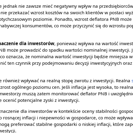
 jednak nie zawsze mieć negatywny wpływ na przedsiębiorców. 
anie przekazać wzrost kosztów na swoich klientów w postaci wy
otychczasowym poziomie. Ponadto, wzrost deflatora PNB może 
y nabywczej konsumentów, co może przyczynić się do wzrostu pop
naczenie dla inwestorów
, ponieważ wpływa na wartość inwesty
NB może prowadzić do spadku wartości nominalnej inwestycji. Je
co oznacza, że nominalna wartość inwestycji będzie mniejsza w 
ić ten czynnik przy podejmowaniu decyzji inwestycyjnych oraz
 również wpływać na realną stopę zwrotu z inwestycji. Realna
 wzrost ogólnego poziomu cen. Jeśli inflacja jest wysoka, to real
 Inwestorzy muszą zatem monitorować deflator PNB i uwzględni
 ocenić potencjalne zyski z inwestycji.
naczenie dla inwestorów w kontekście oceny stabilności gospod
o rosnącej inflacji i niepewności w gospodarce, co może wpływa
ogą preferować stabilne gospodarki o niskiej inflacji, które za
estycji.