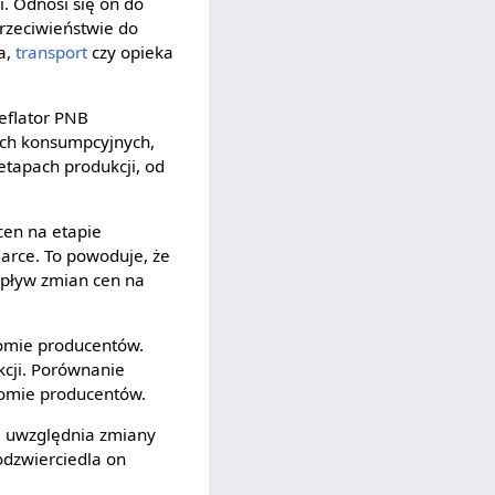
i. Odnosi się on do
rzeciwieństwie do
ia,
transport
czy opieka
eflator PNB
ych konsumpcyjnych,
etapach produkcji, od
cen na etapie
darce. To powoduje, że
wpływ zmian cen na
ziomie producentów.
kcji. Porównanie
iomie producentów.
B uwzględnia zmiany
odzwierciedla on