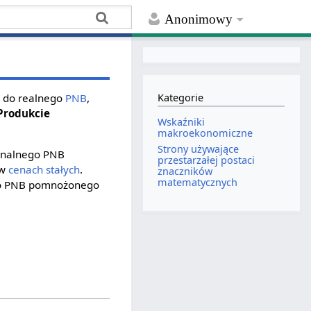
Anonimowy
B
do realnego
PNB
,
Kategorie
Produkcie
Wskaźniki
makroekonomiczne
Strony używające
minalnego PNB
przestarzałej postaci
 w
cenach stałych
.
znaczników
matematycznych
ego PNB pomnożonego