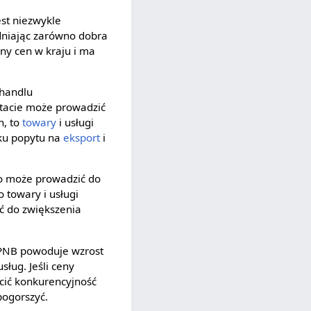
st niezwykle
dniając zarówno dobra
any cen w kraju i ma
 handlu
ltacie może prowadzić
h, to
towary
i usługi
dku popytu na
eksport
i
 co może prowadzić do
o towary i usługi
ć do zwiększenia
 PNB powoduje wzrost
usług. Jeśli ceny
cić konkurencyjność
ogorszyć.