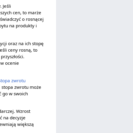
Jeśli
ższych cen, to marże
świadczyć o rosnącej
ytu na produkty i
cji oraz na ich stopę
śli ceny rosną, to
przyszłości.
 w ocenie
stopa zwrotu
na stopa zwrotu może
ć go w swoich
arczej. Wzrost
ć na decyzje
pewniają większą