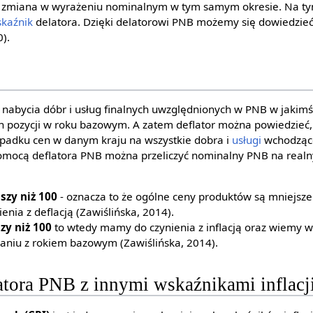
go zmiana w wyrażeniu nominalnym w tym samym okresie. Na ty
kaźnik
delatora. Dzięki delatorowi PNB możemy się dowiedzieć 
0).
nabycia dóbr i usług finalnych uwzględnionych w PNB w jakimś
h pozycji w roku bazowym. A zatem deflator można powiedzieć,
spadku cen w danym kraju na wszystkie dobra i
usługi
wchodzące
pomocą deflatora PNB można przeliczyć nominalny PNB na realn
szy niż 100
- oznacza to że ogólne ceny produktów są mniejsz
nia z deflacją (Zawiślińska, 2014).
zy niż 100
to wtedy mamy do czynienia z inflacją oraz wiemy w
aniu z rokiem bazowym (Zawiślińska, 2014).
atora PNB z innymi wskaźnikami inflacj