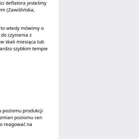
ści deflatora jesteśmy
ym (Zawiślińska,
to wtedy mówimy o
do czynienia z
 w skali miesiąca lub
ardzo szybkim tempie
u poziomu produkcji
zmian poziomu cen
ko reagować na