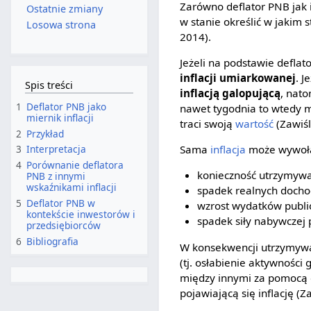
Zarówno deflator PNB jak i
Ostatnie zmiany
w stanie określić w jakim
Losowa strona
2014).
Jeżeli na podstawie defl
inflacji umiarkowanej
. J
Spis treści
inflacją galopującą
, nato
1
Deflator PNB jako
nawet tygodnia to wtedy 
miernik inflacji
traci swoją
wartość
(Zawiśl
2
Przykład
Sama
inflacja
może wywołać
3
Interpretacja
4
Porównanie deflatora
konieczność utrzymywa
PNB z innymi
wskaźnikami inflacji
spadek realnych doch
5
Deflator PNB w
wzrost wydatków public
kontekście inwestorów i
spadek siły nabywczej 
przedsiębiorców
6
Bibliografia
W konsekwencji utrzymywan
(tj. osłabienie aktywności 
między innymi za pomocą 
pojawiającą się inflację (Z