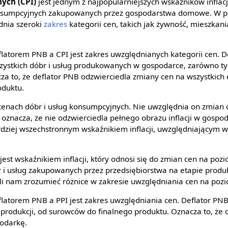
ych (CPI)
jest jednym z najpopularniejszych wskaźników inflacj
onsumpcyjnych zakupowanych przez gospodarstwa domowe. W p
dnia szeroki
zakres
kategorii cen, takich jak żywność, mieszkan
latorem PNB a CPI jest zakres uwzględnianych kategorii cen. D
zystkich dóbr i usług produkowanych w gospodarce, zarówno t
cza to, że deflator PNB odzwierciedla zmiany cen na wszystkich 
oduktu.
 cenach dóbr i usług konsumpcyjnych. Nie uwzględnia on zmian 
co oznacza, że nie odzwierciedla pełnego obrazu inflacji w gospo
dziej wszechstronnym wskaźnikiem inflacji, uwzględniającym 
jest wskaźnikiem inflacji, który odnosi się do zmian cen na po
 i usług zakupowanych przez przedsiębiorstwa na etapie produ
li nam zrozumieć różnice w zakresie uwzględniania cen na poz
latorem PNB a PPI jest zakres uwzględniania cen. Deflator PN
 produkcji, od surowców do finalnego produktu. Oznacza to, że 
podarkę.