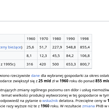
1960
1970
1980
1990
1998
ceny bieżące
)
25,6
51,7
227,9
548,8
855,4
8,1
12,3
45,5
84,2
106,8
 z 1995r.)
316
420
500
653,3
800,7
awiono rzeczywiste
dane
dla wybranej gospodarki za okres ostatni
darce zwiększył się z
25 mld
zł w
1960
roku do ponad
855 ml
strujących zmiany ogólnego poziomu cen dóbr i usług niemożli
 temat wielkości produkcji wytworzonej w tej gospodarce w tym
ię odpowiedź na pytanie o
wskaźnik
delatora. Przeciętne ceny w
cie razy wyższe niż te z
1960
roku. W rezultacie
zmiana
PNB w u