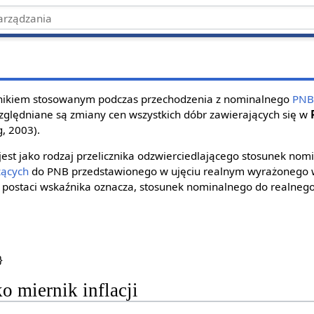
źnikiem stosowanym podczas przechodzenia z nominalnego
PN
ględniane są zmiany cen wszystkich dóbr zawierających się w
, 2003).
est jako rodzaj przelicznika odzwierciedlającego stosunek no
żących
do PNB przedstawionego w ujęciu realnym wyrażonego
w postaci wskaźnika oznacza, stosunek nominalnego do realn
o miernik inflacji