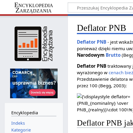
Encyklopedia
Zarządzania
Deflator PNB
Deflator
PNB
- jest wska
ponieważ dzięki niemu uwz
Narodowym
Brutto
(Begg
Deflator PNB
traktowany j
wyrażonego w
cenach bie
Przedstawienie delatora 
przez 100 (Begg, 2003):
{\displaystyle
deflator=
{PNB_{nominalny}
Encyklopedia
\over
Deflator PNB jak
PNB_{realny}}\cdot
Indeks
100\%}
Kategorie