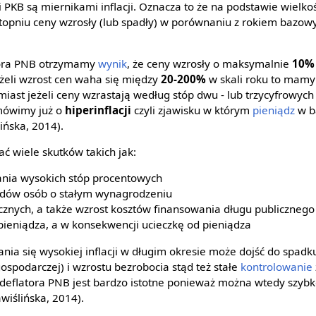
 PKB są miernikami inflacji. Oznacza to że na podstawie wielko
 stopniu ceny wzrosły (lub spadły) w porównaniu z rokiem bazow
atora PNB otrzymamy
wynik
, że ceny wzrosły o maksymalnie
10%
eżeli wzrost cen waha się między
20-200%
w skali roku to mamy 
miast jeżeli ceny wzrastają według stóp dwu - lub trzycyfrowych
mówimy już o
hiperinflacji
czyli zjawisku w którym
pieniądz
w b
ińska, 2014).
 wiele skutków takich jak:
nia wysokich stóp procentowych
odów osób o stałym wynagrodzeniu
znych, a także wzrost kosztów finansowania długu publicznego
pieniądza, a w konsekwencji ucieczkę od pieniądza
ia się wysokiej inflacji w długim okresie może dojść do spadk
gospodarczej) i wzrostu bezrobocia stąd też stałe
kontrolowanie
deflatora PNB jest bardzo istotne ponieważ można wtedy szyb
awiślińska, 2014).