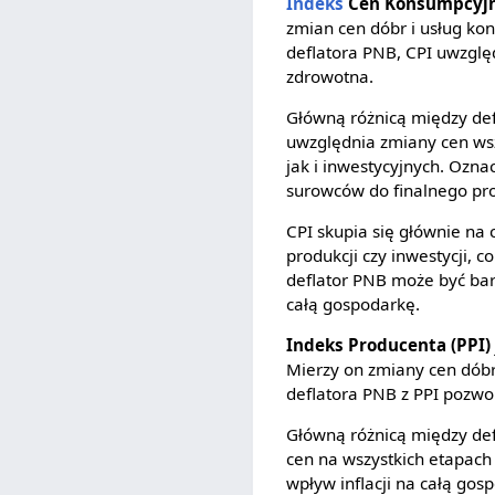
Indeks
Cen Konsumpcyjn
zmian cen dóbr i usług k
deflatora PNB, CPI uwzglę
zdrowotna.
Główną różnicą między def
uwzględnia zmiany cen ws
jak i inwestycyjnych. Ozna
surowców do finalnego pr
CPI skupia się głównie na
produkcji czy inwestycji, 
deflator PNB może być bar
całą gospodarkę.
Indeks Producenta (PPI)
Mierzy on zmiany cen dóbr
deflatora PNB z PPI pozwo
Główną różnicą między def
cen na wszystkich etapach
wpływ inflacji na całą gos