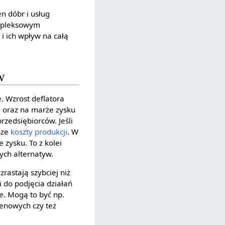
n dóbr i usług
ompleksowym
i ich wpływ na całą
w
. Wzrost deflatora
j
oraz na marże zysku
rzedsiębiorców. Jeśli
sze
koszty produkcji
. W
zysku. To z kolei
ych alternatyw.
rastają szybciej niż
 do podjęcia działań
. Mogą to być np.
enowych czy też