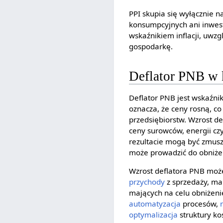
PPI skupia się wyłącznie 
konsumpcyjnych ani inwes
wskaźnikiem inflacji, uwz
gospodarkę.
Deflator PNB w 
Deflator PNB jest wskaźni
oznacza, że ceny rosną, 
przedsiębiorstw. Wzrost de
ceny surowców, energii cz
rezultacie mogą być zmusz
może prowadzić do obniżen
Wzrost deflatora PNB może
przychody
z sprzedaży, ma
mających na celu obniżen
automatyzacja
procesów,
optymalizacja
struktury ko