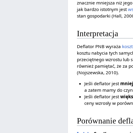
znacznie mniejsza niż je
jak bardzo istotnym jest
ws
stan gospodarki (Hall, 200
Interpretacja
Deflator PNB wyraża
koszt
kosztu nabycia tych samyc
przeciętnego wzrostu lub 
również pamiętać, że za 
(Nojszewska, 2010).
Jeśli deflator jest
mniej
a zatem mamy do czynie
Jeśli deflator jest
więks
ceny wzrosły w porówn
Porównanie defl