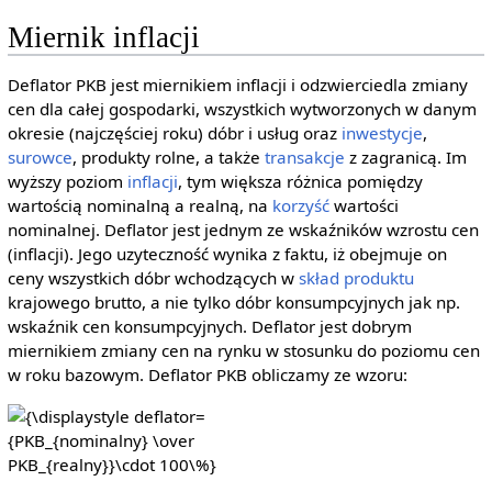
Miernik inflacji
Deflator PKB jest miernikiem inflacji i odzwierciedla zmiany
cen dla całej gospodarki, wszystkich wytworzonych w danym
okresie (najczęściej roku) dóbr i usług oraz
inwestycje
,
surowce
, produkty rolne, a także
transakcje
z zagranicą. Im
wyższy poziom
inflacji
, tym większa różnica pomiędzy
wartością nominalną a realną, na
korzyść
wartości
nominalnej. Deflator jest jednym ze wskaźników wzrostu cen
(inflacji). Jego uzyteczność wynika z faktu, iż obejmuje on
ceny wszystkich dóbr wchodzących w
skład produktu
krajowego brutto, a nie tylko dóbr konsumpcyjnych jak np.
wskaźnik cen konsumpcyjnych. Deflator jest dobrym
miernikiem zmiany cen na rynku w stosunku do poziomu cen
w roku bazowym. Deflator PKB obliczamy ze wzoru:
{\displaystyle
deflator=
{PKB_{nominalny}
\over