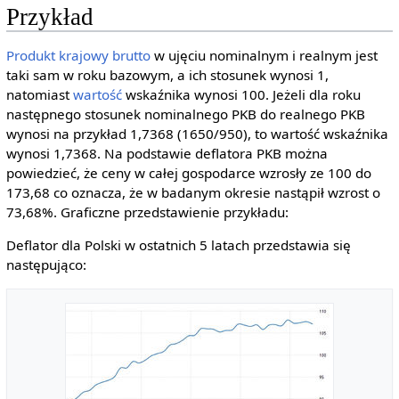
Przykład
PKB_{realny}}\cdot
100\%}
Produkt krajowy brutto
w ujęciu nominalnym i realnym jest
taki sam w roku bazowym, a ich stosunek wynosi 1,
natomiast
wartość
wskaźnika wynosi 100. Jeżeli dla roku
następnego stosunek nominalnego PKB do realnego PKB
wynosi na przykład 1,7368 (1650/950), to wartość wskaźnika
wynosi 1,7368. Na podstawie deflatora PKB można
powiedzieć, że ceny w całej gospodarce wzrosły ze 100 do
173,68 co oznacza, że w badanym okresie nastąpił wzrost o
73,68%. Graficzne przedstawienie przykładu:
Deflator dla Polski w ostatnich 5 latach przedstawia się
następująco: