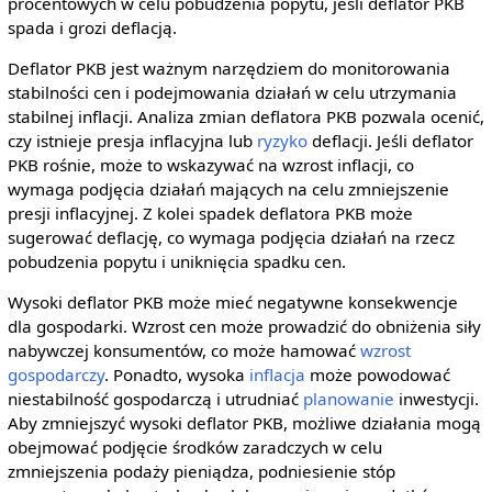
procentowych w celu pobudzenia popytu, jeśli deflator PKB
spada i grozi deflacją.
Deflator PKB jest ważnym narzędziem do monitorowania
stabilności cen i podejmowania działań w celu utrzymania
stabilnej inflacji. Analiza zmian deflatora PKB pozwala ocenić,
czy istnieje presja inflacyjna lub
ryzyko
deflacji. Jeśli deflator
PKB rośnie, może to wskazywać na wzrost inflacji, co
wymaga podjęcia działań mających na celu zmniejszenie
presji inflacyjnej. Z kolei spadek deflatora PKB może
sugerować deflację, co wymaga podjęcia działań na rzecz
pobudzenia popytu i uniknięcia spadku cen.
Wysoki deflator PKB może mieć negatywne konsekwencje
dla gospodarki. Wzrost cen może prowadzić do obniżenia siły
nabywczej konsumentów, co może hamować
wzrost
gospodarczy
. Ponadto, wysoka
inflacja
może powodować
niestabilność gospodarczą i utrudniać
planowanie
inwestycji.
Aby zmniejszyć wysoki deflator PKB, możliwe działania mogą
obejmować podjęcie środków zaradczych w celu
zmniejszenia podaży pieniądza, podniesienie stóp