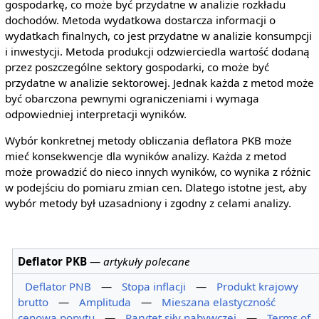
gospodarkę, co może być przydatne w analizie rozkładu
dochodów. Metoda wydatkowa dostarcza informacji o
wydatkach finalnych, co jest przydatne w analizie konsumpcji
i inwestycji. Metoda produkcji odzwierciedla wartość dodaną
przez poszczególne sektory gospodarki, co może być
przydatne w analizie sektorowej. Jednak każda z metod może
być obarczona pewnymi ograniczeniami i wymaga
odpowiedniej interpretacji wyników.
Wybór konkretnej metody obliczania deflatora PKB może
mieć konsekwencje dla wyników analizy. Każda z metod
może prowadzić do nieco innych wyników, co wynika z różnic
w podejściu do pomiaru zmian cen. Dlatego istotne jest, aby
wybór metody był uzasadniony i zgodny z celami analizy.
Deflator PKB
—
artykuły polecane
Deflator PNB
—
Stopa inflacji
—
Produkt krajowy
brutto
—
Amplituda
—
Mieszana elastyczność
cenowa popytu
—
Parytet siły nabywczej
—
Terms of