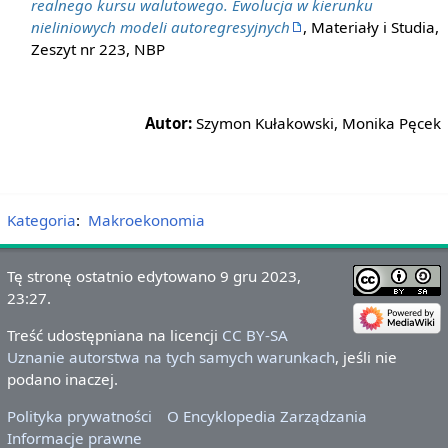
realnego kursu walutowego. Ewolucja w kierunku
nieliniowych modeli autoregresyjnych
, Materiały i Studia,
Zeszyt nr 223, NBP
Autor:
Szymon Kułakowski, Monika Pęcek
Kategoria
:
Makroekonomia
Tę stronę ostatnio edytowano 9 gru 2023,
23:27.
Treść udostępniana na licencji
CC BY-SA
Uznanie autorstwa na tych samych warunkach
, jeśli nie
podano inaczej.
Polityka prywatności
O Encyklopedia Zarządzania
Informacje prawne