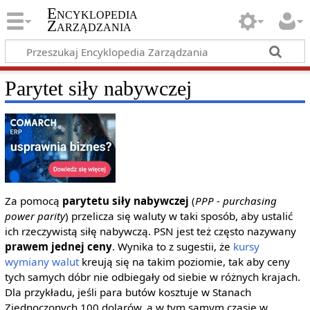
Encyklopedia
Zarządzania
Parytet siły nabywczej
Za pomocą
parytetu siły nabywczej
(
PPP - purchasing
power parity
) przelicza się waluty w taki sposób, aby ustalić
ich rzeczywistą siłę nabywczą. PSN jest też często nazywany
prawem jednej ceny
. Wynika to z sugestii, że
kursy
wymiany walut
kreują się na takim poziomie, tak aby ceny
tych samych dóbr nie odbiegały od siebie w różnych krajach.
Dla przykładu, jeśli para butów kosztuje w Stanach
Zjednoczonych 100 dolarów, a w tym samym czasie w