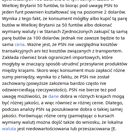
Wielkiej Brytanii 50 funtów, to biorąc pod uwagę PSN to
jeden funt powinien kształtować się na poziomie 2 dolarów.
Wynika z tego fakt, że konsument mógłby albo kupić tą parę
butów w Wielkiej Brytanii za 50 funtów albo dokonać
wymiany waluty i w Stanach Zjednoczonych zakupić tą samą
parę butów za 100 dolarów. Jednak nie zawsze będzie to ta
sama
cena
. Ważne jest, że PSN nie uwzględnia kosztów
transakcyjnych ani też kosztów związanych z transportem.
Zakłada również brak ograniczeń importowych, które
mogłyby w znaczący sposób utrudnić przesyłanie produktów
między krajami. Skoro więc konsument musi zapłacić różne
sumy pieniędzy, wynika to z faktu, że PSN nie został
zachowany (powyższe założenia bardzo często nie
odzwierciedlają rzeczywistości). PSN nie bierze też pod
uwagę możliwości, że
dane
dobra w różnych krajach mogą
być różnej jakości, a więc również w różnej cenie. Dlatego,
podczas analizy PSN są poszukiwane dobra o takiej samej
jakości. Porównując różne ceny (pamiętając o kursach
wymiany walut) można dojść także do wniosku, że lokalna
waluta
jest niedowartościowana lub przeszacowana [E.