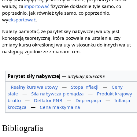
waluty, za
importować
fizycznie dokładnie tyle samo, co
poprzednio, jak również tyle samo, co poprzednio,
wy
eksportować
.
Należy pamiętać, że parytet siły nabywczej waluty jest
koncepcją teoretyczną, która pozwala na ustalenie, czy
zmiany kursu określonej waluty w stosunku do innych walut
następują zgodnie ze zmianami cen.
Parytet siły nabywczej
—
artykuły polecane
Realny kurs walutowy
—
Stopa inflacji
—
Ceny
stałe
—
Siła nabywcza pieniądza
—
Produkt krajowy
brutto
—
Deflator PNB
—
Deprecjacja
—
Inflacja
krocząca
—
Cena maksymalna
Bibliografia