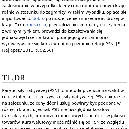
zastosowanie w przypadku, kiedy cena dobra w danym kraju
rośnie w stosunku do zagranicy. W takim wypadku, opłaca się
importować to
dobro
po niższej cenie i sprzedawać drożej w
kraju. Taka
transakcja
, przy założeniu, że mamy do czynienia
z wolnym rynkiem, prowadzi do kształtowania się
jednakowych cen w kraju i poza jego granicami oraz
wyrównywanie się kursu walut na poziomie relacji PSN. [E.
Najlepszy 2013, s. 52,56]
TL;DR
Parytet siły nabywczej (PSN) to metoda przeliczania walut w
celu ustalenia ich rzeczywistej siły nabywczej. PSN opiera się
na założeniu, że ceny dóbr i usług powinny być podobne w
różnych krajach. Jednak PSN nie uwzględnia kosztów
transakcyjnych, ograniczeń importowych ani różnic w jakości
towarów. Kurs walutowy może różnić się od PSN ze względu
na różnice cen towarów, politykę kursu walutowego i kosztów