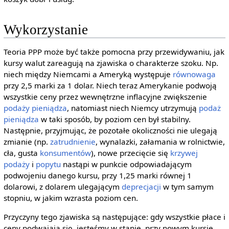
Wykorzystanie
Teoria PPP może być także pomocna przy przewidywaniu, jak
kursy walut zareagują na zjawiska o charakterze szoku. Np.
niech między Niemcami a Ameryką występuje
równowaga
przy 2,5 marki za 1 dolar. Niech teraz Amerykanie podwoją
wszystkie ceny przez wewnętrzne inflacyjne zwiększenie
podaży pieniądza
, natomiast niech Niemcy utrzymują
podaż
pieniądza
w taki sposób, by poziom cen był stabilny.
Następnie, przyjmując, że pozotałe okoliczności nie ulegają
zmianie (np.
zatrudnienie
, wynalazki, załamania w rolnictwie,
cła, gusta
konsumentów
), nowe przecięcie się
krzywej
podaży
i
popytu
nastąpi w punkcie odpowiadającym
podwojeniu danego kursu, przy 1,25 marki równej 1
dolarowi, z dolarem ulegającym
deprecjacji
w tym samym
stopniu, w jakim wzrasta poziom cen.
Przyczyny tego zjawiska są następujące: gdy wszystkie płace i
ceny podwajają się, jesteśmy w stanie, przy nowym kursie