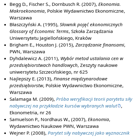
Begg D., Fischer S., Dornbusch R. (2007),
Ekonomia.
Makroekonomia
, Polskie Wydawnictwo Ekonomiczne,
Warszawa
Błaszczyński A. (1995),
Słownik pojęć ekonomicznych
Glossary of Economic Terms
, Szkoła Zarządzania
Uniwersytetu Jagiellońskiego, Kraków
Brigham E., Houston J. (2015),
Zarządzanie finansami
,
PWN, Warszawa
Dyhdalewicz A. (2011),
Wybór metod ustalania cen w
przedsiębiorstwach handlowych
, Zeszyty naukowe
uniwersytetu Szczecińskiego, nr 625
Najlepszy E. (2013),
Finanse międzynarodowe
przedsiębiorstw
, Polskie Wydawnictwo Ekonomiczne,
Warszawa
Salamaga M. (2009),
Próba weryfikacji teorii parytetu siły
nabywczej na przykładzie kursów wybranych walut
,
Ekonometria, nr 26
Samuelson P., Nordhaus W., (2007),
Ekonomia
,
Wydawnictwo Naukowe PWN, Warszawa
Wejner P. (2008),
Parytet siły nabywczej jako wyznacznik