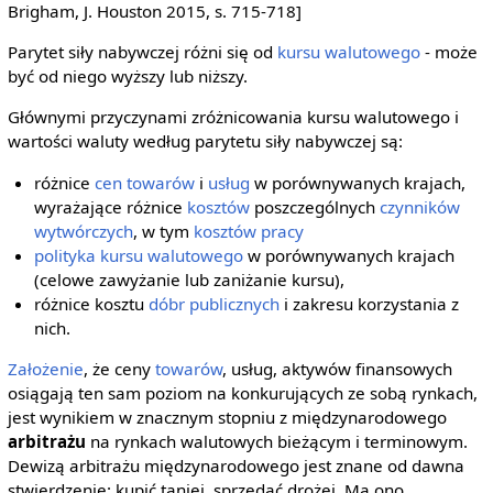
Brigham, J. Houston 2015, s. 715-718]
Parytet siły nabywczej różni się od
kursu walutowego
- może
być od niego wyższy lub niższy.
Głównymi przyczynami zróżnicowania kursu walutowego i
wartości waluty według parytetu siły nabywczej są:
różnice
cen
towarów
i
usług
w porównywanych krajach,
wyrażające różnice
kosztów
poszczególnych
czynników
wytwórczych
, w tym
kosztów
pracy
polityka kursu walutowego
w porównywanych krajach
(celowe zawyżanie lub zaniżanie kursu),
różnice kosztu
dóbr publicznych
i zakresu korzystania z
nich.
Założenie
, że ceny
towarów
, usług, aktywów finansowych
osiągają ten sam poziom na konkurujących ze sobą rynkach,
jest wynikiem w znacznym stopniu z międzynarodowego
arbitrażu
na rynkach walutowych bieżącym i terminowym.
Dewizą arbitrażu międzynarodowego jest znane od dawna
stwierdzenie: kupić taniej, sprzedać drożej. Ma ono