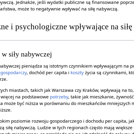
abywczą. Jednakże, jeśli wydatki publiczne są finansowane poprz
państwa, może to negatywnie wpływać na siłę nabywczą.
zne i psychologiczne wpływające na sił
 w siły nabywczej
 nabywczej pieniądza są istotnym czynnikiem wpływającym na po
 gospodarczy
, dochód per capita i
koszty
życia są czynnikami, kt
rze.
ych miastach, takich jak Warszawa czy Kraków, wpływają na to,
 więcej na podstawowe
potrzeby
, takie jak mieszkanie, żywnoś
wcza może być niższa w porównaniu do mieszkańców mniejszych mi
iższe.
kim poziomie rozwoju gospodarczego i dochodu per capita, jak 
 siłę nabywczą. Ludzie w tych regionach często mają większe