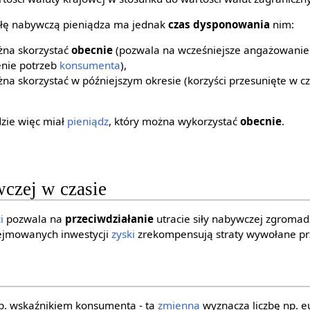
siłę nabywczą pieniądza ma jednak
czas dysponowania
nim:
żna skorzystać
obecnie
(pozwala na wcześniejsze angażowanie 
enie potrzeb
konsumenta
),
żna skorzystać w późniejszym okresie (korzyści przesunięte w c
zie więc miał
pieniądz
, który można wykorzystać
obecnie
.
wczej w czasie
i
pozwala na
przeciwdziałanie
utracie siły nabywczej zgrom
jmowanych inwestycji
zyski
zrekompensują straty wywołane prze
np. wskaźnikiem konsumenta - ta
zmienna
wyznacza liczbę np. e