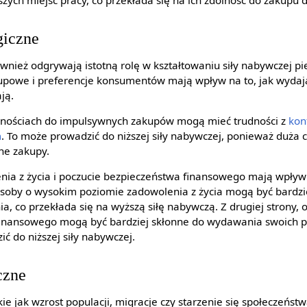
zych miejsc pracy, co przekłada się na ich zdolność do zakupu d
giczne
wnież odgrywają istotną rolę w kształtowaniu siły nabywczej pi
powe i preferencje konsumentów mają wpływ na to, jak wydają
ją.
onnościach do impulsywnych zakupów mogą mieć trudności z
kon
m
. To może prowadzić do niższej siły nabywczej, ponieważ duża c
e zakupy.
ia z życia i poczucie bezpieczeństwa finansowego mają wpływ n
soby o wysokim poziomie zadowolenia z życia mogą być bardzi
a, co przekłada się na wyższą siłę nabywczą. Z drugiej strony, 
finansowego mogą być bardziej skłonne do wydawania swoich p
ć do niższej siły nabywczej.
czne
e jak wzrost populacji, migracje czy starzenie się społeczeńst