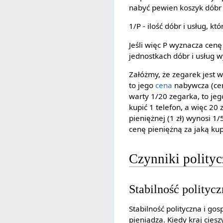
nabyć pewien koszyk dóbr 
1/P - ilość dóbr i usług, k
Jeśli więc P wyznacza cen
jednostkach dóbr i usług w
Załóżmy, że zegarek jest w
to jego
cena
nabywcza (cena
warty 1/20 zegarka, to je
kupić 1 telefon, a więc 20
pieniężnej (1 zł) wynosi 1
cenę pieniężną za jaką ku
Czynniki polity
Stabilność polityc
Stabilność polityczna i g
pieniądza. Kiedy kraj ciesz