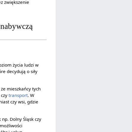
ez zwiększenie
ę nabywczą
ziom życia ludzi w
óre decydują o siły
 że mieszkańcy tych
ć czy
transport
. W
ast czy wsi, gdzie
np. Dolny Śląsk czy
 możliwości