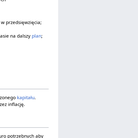
w przedsięwzięcia;
zasie na dalszy
plan
;
adzonego
kapitału
.
z inflację.
uro potrzebnych aby