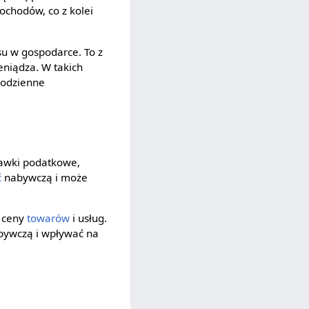
ochodów, co z kolei
u w gospodarce. To z
eniądza. W takich
 codzienne
awki podatkowe,
ć
nabywczą i może
a ceny
towarów
i usług.
abywczą i wpływać na