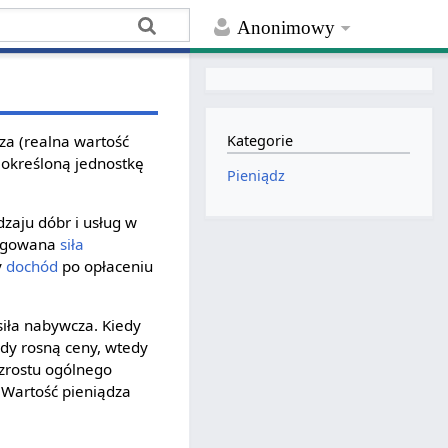
Anonimowy
za (realna wartość
Kategorie
określoną jednostkę
Pieniądz
zaju dóbr i usług w
regowana
siła
y
dochód
po opłaceniu
siła nabywcza. Kiedy
edy rosną ceny, wtedy
wzrostu ogólnego
. Wartość pieniądza