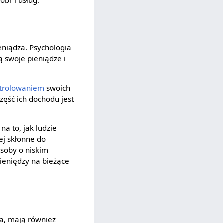
óbr i usług.
eniądza. Psychologia
 swoje pieniądze i
trolowaniem
swoich
zęść ich dochodu jest
a to, jak ludzie
ej skłonne do
osoby o niskim
ieniędzy na bieżące
wa, mają również