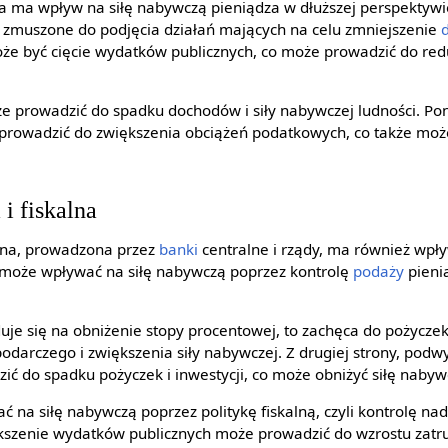
 ma wpływ na siłę nabywczą pieniądza w dłuższej perspektywi
ć zmuszone do podjęcia działań mających na celu zmniejszenie
oże być cięcie wydatków publicznych, co może prowadzić do red
e prowadzić do spadku dochodów i siły nabywczej ludności. Po
rowadzić do zwiększenia obciążeń podatkowych, co także może
i fiskalna
lna, prowadzona przez
banki
centralne i rządy, ma również wpł
może wpływać na siłę nabywczą poprzez kontrolę
podaży
pieni
duje się na obniżenie stopy procentowej, to zachęca do pożyczek
odarczego i zwiększenia siły nabywczej. Z drugiej strony, podw
ć do spadku pożyczek i inwestycji, co może obniżyć siłę nabyw
 na siłę nabywczą poprzez politykę fiskalną, czyli kontrolę na
szenie wydatków publicznych może prowadzić do wzrostu zatru