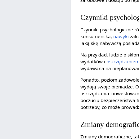
zarobkowe i dostęp do leps
Czynniki psycholo
Czynniki psychologiczne ró
konsumencka,
nawyki
zaku
jaką siłę nabywczą posiada
Na przykład, ludzie o skł
wydatków i
oszczędzanie
wydawana na nieplanowan
Ponadto, poziom zadowolen
wydają swoje pieniądze. O
oszczędzania i inwestowani
poczuciu bezpieczeństwa 
potrzeby, co może prowadzi
Zmiany demografi
Zmiany demograficzne, taki