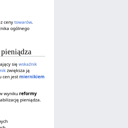
ez ceny
towarów
.
źnika ogólnego
 pieniądza
zający się
wskaźnik
nik
zwiększa ją
 cen jest
miernikiem
e w wyniku
reformy
tabilizację pieniądza.
nych
ych