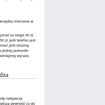
pieniądza mierzona w
zymać za niego 50 zł,
zł. Jeśli telefon jest
mieć jeśli chcemy
a jednej jednostki
 pieniężnej wyraża
ądza
 siłę nabywczą
iększą pewność co do