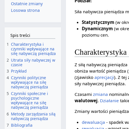
Podział:
Ostatnie zmiany
Losowa strona
Siła nabywcza pieniądza m
Statystycznym
(w okr
Dynamicznym
(w okre
poziomu cen.
Spis treści
1
Charakterystyka i
czynniki wpływające na
Charakterystyka 
siłę nabywczą pieniądza
2
Utrata siły nabywczej w
Z siłą nabywczą pieniądza 
czasie
obniża wartość pieniądza 
3
Przykład
(zjawisko
aprecjacji
). Z te
4
Czynniki polityczne
wpływające na siłę
siły nabywczej pieniądza.
nabywczą pieniądza
5
Czynniki społeczne i
Czasami
zmiana
nominalne
psychologiczne
walutowej
.
Działanie
taki
wpływające na siłę
nabywczą pieniądza
Zmiany wartości pieniądz
6
Metody zarządzania siłą
nabywczą pieniądza
dewaluacja
- spadek wa
7
Bibliografia
rewaluacja
- wzrost wa