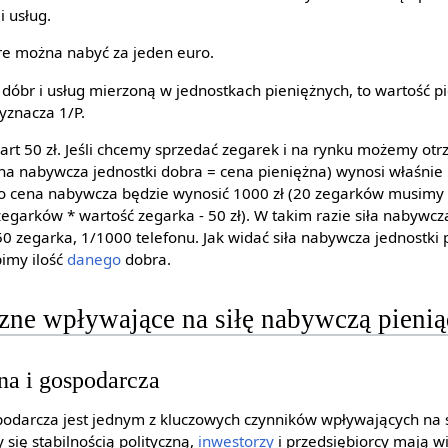
i usług.
tóre można nabyć za jeden euro.
ę dóbr i usług mierzoną w jednostkach pieniężnych, to wartość 
yznacza 1/P.
art 50 zł. Jeśli chcemy sprzedać zegarek i na rynku możemy otr
 nabywcza jednostki dobra = cena pieniężna) wynosi właśnie 50 
go cena nabywcza będzie wynosić 1000 zł (20 zegarków musimy 
 zegarków * wartość zegarka - 50 zł). W takim razie siła nabywcz
/50 zegarka, 1/1000 telefonu. Jak widać siła nabywcza jednostki
pimy ilość
danego
dobra.
czne wpływające na siłę nabywczą pieni
zna i gospodarcza
ospodarcza jest jednym z kluczowych czynników wpływających na
y się stabilnością polityczną,
inwestorzy
i przedsiębiorcy mają w