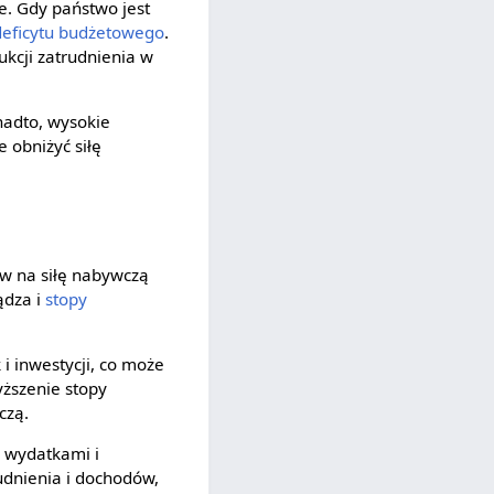
e. Gdy państwo jest
deficytu
budżetowego
.
ukcji zatrudnienia w
nadto, wysokie
 obniżyć siłę
yw na siłę nabywczą
ądza i
stopy
 i inwestycji, co może
yższenie stopy
czą.
d wydatkami i
dnienia i dochodów,