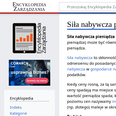
Encyklopedia
Zarządzania
Siła nabywcza 
Siła nabywcza pieniądza
pieniądza) może być równi
pieniądza.
Siła nabywcza
to skłonnoś
odniesieniu do posiadanyc
nabywcza
w
gospodarce n
podatków.
Kiedy ceny rosną, za tą s
ceny spadają ma miejsce s
wartość pieniądza spada; 
Encyklopedia
poziomu cen nazywamy
in
(np. złotego) maleje w okre
Indeks
Kategorie