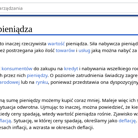
pieniądza
to inaczej rzeczywista
wartość
pieniądza. Siła nabywcza pieniąd
eż postrzegana jako ilość
towarów
i
usług
jaką można nabyć za 
ć
konsumentów
do zakupu na
kredyt
i nabywania wszelkiego rod
h przez nich
pieniędzy
. O poziomie zatrudnienia świadczy zag
arodowej
lub na
rynku
, ponieważ przedstawia ona dyspozycyjn
amą sumę pieniędzy możemy kupić coraz mniej. Maleje więc ich 
ytuacja odwrotna. Ujmując to inaczej, można powiedzieć, że ki
kiedy ceny spadają, wtedy wartość pieniądza rośnie. Zjawisko 
flacją
. Sytuację, w której ceny spadają, określamy jako
deflację
sach inflacji, a wzrasta w okresach deflacji.