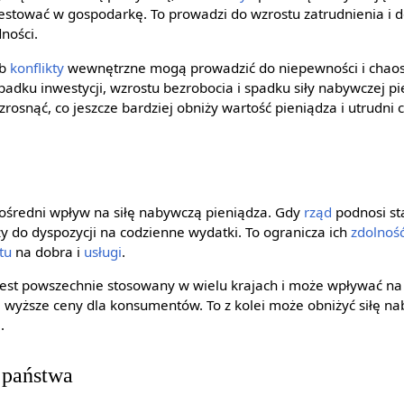
nwestować w gospodarkę. To prowadzi do wzrostu zatrudnienia i d
ności.
ub
konflikty
wewnętrzne mogą prowadzić do niepewności i chaos
adku inwestycji, wzrostu bezrobocia i spadku siły nabywczej pi
osnąć, co jeszcze bardziej obniży wartość pieniądza i utrudni
średni wpływ na siłę nabywczą pieniądza. Gdy
rząd
podnosi st
y do dyspozycji na codzienne wydatki. To ogranicza ich
zdolnoś
tu
na dobra i
usługi
.
 jest powszechnie stosowany w wielu krajach i może wpływać n
 wyższe ceny dla konsumentów. To z kolei może obniżyć siłę n
.
 państwa