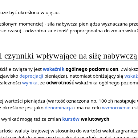
oże być określona w ujęciu:
eślonym momencie) - siła nabywcza pieniądza wyznaczana prz
sie czasu) - odwrotna zależność proporcjonalna do zmian wska
i czynniki wpływające na siłę nabywczą
ściśle związany jest
wskaźnik
ogólnego poziomu cen
. Zwięks
(zjawisko
deprecjacji
pieniądza), natomiast obniżający się
wskaź
j zależności
wynika
, że
odwrotność
wskaźnika ogólnego poziomu
j wartości pieniądza (wartość oznaczona np. 100 zł) następuj
e określane jest jako
denominacja
i ma na celu
wzmocnienie
i s
a wynikać mogą też ze zmian
kursów
walutowych
:
rtości waluty krajowej w stosunku do wartości walut zagranicz
rtości waluty krajowej w stosunku do wartości walut zagraniczn