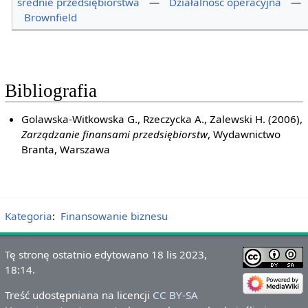
średnie przedsiębiorstwa
—
Działalność operacyjna
—
Brownfield
Bibliografia
Golawska-Witkowska G., Rzeczycka A., Zalewski H. (2006),
Zarządzanie finansami przedsiębiorstw
, Wydawnictwo
Branta, Warszawa
Kategoria
:
Finansowanie biznesu
Tę stronę ostatnio edytowano 18 lis 2023,
18:14.
Treść udostępniana na licencji
CC BY-SA