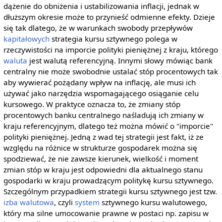
dążenie do obniżenia i ustabilizowania inflacji, jednak w
dłuższym okresie może to przynieść odmienne efekty. Dzieje
się tak dlatego, że w warunkach swobody przepływów
kapitałowych
strategia kursu sztywnego polega w
rzeczywistości na imporcie polityki pieniężnej z kraju, którego
waluta
jest walutą referencyjną. Innymi słowy mówiąc bank
centralny nie może swobodnie ustalać stóp procentowych tak
aby wywierać pożądany wpływ na inflację, ale musi ich
używać jako narzędzia wspomagającego osiąganie celu
kursowego. W praktyce oznacza to, że zmiany stóp
procentowych banku centralnego naśladują ich zmiany w
kraju referencyjnym, dlatego też można mówić o "imporcie"
polityki pieniężnej. Jedną z wad tej strategii jest fakt, iż ze
względu na różnice w strukturze gospodarek można się
spodziewać, że nie zawsze kierunek, wielkość i moment
zmian stóp w kraju jest odpowiedni dla aktualnego stanu
gospodarki w kraju prowadzącym politykę kursu sztywnego.
Szczególnym przypadkiem strategii kursu sztywnego jest tzw.
izba walutowa
, czyli
system
sztywnego kursu walutowego,
który ma silne umocowanie prawne w postaci np. zapisu w