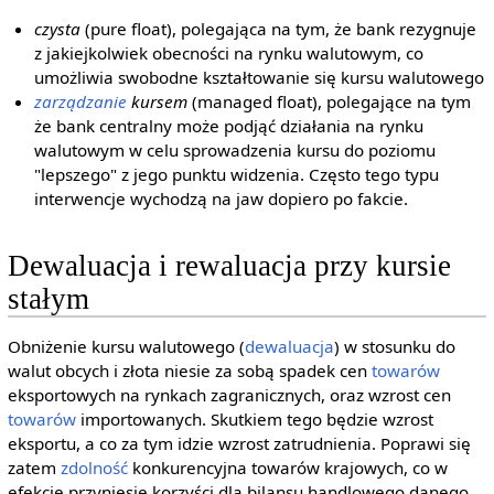
czysta
(pure float), polegająca na tym, że bank rezygnuje
z jakiejkolwiek obecności na rynku walutowym, co
umożliwia swobodne kształtowanie się kursu walutowego
zarządzanie
kursem
(managed float), polegające na tym
że bank centralny może podjąć działania na rynku
walutowym w celu sprowadzenia kursu do poziomu
"lepszego" z jego punktu widzenia. Często tego typu
interwencje wychodzą na jaw dopiero po fakcie.
Dewaluacja i rewaluacja przy kursie
stałym
Obniżenie kursu walutowego (
dewaluacja
) w stosunku do
walut obcych i złota niesie za sobą spadek cen
towarów
eksportowych na rynkach zagranicznych, oraz wzrost cen
towarów
importowanych. Skutkiem tego będzie wzrost
eksportu, a co za tym idzie wzrost zatrudnienia. Poprawi się
zatem
zdolność
konkurencyjna towarów krajowych, co w
efekcie przyniesie korzyści dla bilansu handlowego danego