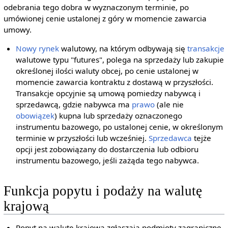
odebrania tego dobra w wyznaczonym terminie, po
umówionej cenie ustalonej z góry w momencie zawarcia
umowy.
Nowy rynek
walutowy, na którym odbywają się
transakcje
walutowe typu "futures", polega na sprzedaży lub zakupie
określonej ilości waluty obcej, po cenie ustalonej w
momencie zawarcia kontraktu z dostawą w przyszłości.
Transakcje opcyjnie są umową pomiedzy nabywcą i
sprzedawcą, gdzie nabywca ma
prawo
(ale nie
obowiązek
) kupna lub sprzedaży oznaczonego
instrumentu bazowego, po ustalonej cenie, w określonym
terminie w przyszłości lub wcześniej.
Sprzedawca
tejże
opcji jest zobowiązany do dostarczenia lub odbioru
instrumentu bazowego, jeśli zażąda tego nabywca.
Funkcja popytu i podaży na walutę
krajową
Popyt na walutę krajową zgłaszają podmioty zagraniczne