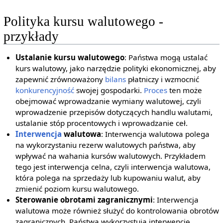
Polityka kursu walutowego -
przykłady
Ustalanie kursu walutowego
: Państwa mogą ustalać
kurs walutowy, jako narzędzie polityki ekonomicznej, aby
zapewnić zrównoważony
bilans
płatniczy i wzmocnić
konkurencyjność
swojej gospodarki.
Proces
ten może
obejmować wprowadzanie wymiany walutowej, czyli
wprowadzenie przepisów dotyczących handlu walutami,
ustalanie stóp procentowych i wprowadzanie ceł.
Interwencja
walutowa
: Interwencja walutowa polega
na wykorzystaniu rezerw walutowych państwa, aby
wpływać na wahania kursów walutowych. Przykładem
tego jest interwencja celna, czyli interwencja walutowa,
która polega na sprzedaży lub kupowaniu walut, aby
zmienić poziom kursu walutowego.
Sterowanie obrotami zagranicznymi
: Interwencja
walutowa może również służyć do kontrolowania obrotów
zagranicznych. Państwa wykorzystują interwencję