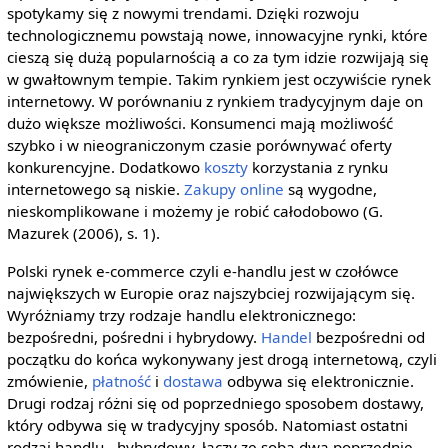
spotykamy się z nowymi trendami. Dzięki rozwoju
technologicznemu powstają nowe, innowacyjne rynki, które
cieszą się dużą popularnością a co za tym idzie rozwijają się
w gwałtownym tempie. Takim rynkiem jest oczywiście rynek
internetowy. W porównaniu z rynkiem tradycyjnym daje on
dużo większe możliwości. Konsumenci mają możliwość
szybko i w nieograniczonym czasie porównywać oferty
konkurencyjne. Dodatkowo
koszty
korzystania z rynku
internetowego są niskie.
Zakupy online
są wygodne,
nieskomplikowane i możemy je robić całodobowo (G.
Mazurek (2006), s. 1).
Polski rynek e-commerce czyli e-handlu jest w czołówce
największych w Europie oraz najszybciej rozwijającym się.
Wyróżniamy trzy rodzaje handlu elektronicznego:
bezpośredni, pośredni i hybrydowy.
Handel
bezpośredni od
początku do końca wykonywany jest drogą internetową, czyli
zmówienie,
płatność
i
dostawa
odbywa się elektronicznie.
Drugi rodzaj różni się od poprzedniego sposobem dostawy,
który odbywa się w tradycyjny sposób. Natomiast ostatni
rodzaj handlu - hybrydowy, łączy ze sobą dwa poprzednie