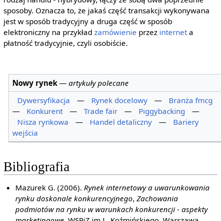
sposoby. Oznacza to, że jakaś część transakcji wykonywana
jest w sposób tradycyjny a druga część w sposób
elektroniczny na przykład
zamówienie
przez
internet
a
płatność tradycyjnie, czyli osobiście.
Nowy rynek
—
artykuły polecane
Dywersyfikacja
—
Rynek docelowy
—
Branża fmcg
—
Konkurent
—
Trade fair
—
Piggybacking
—
Nisza rynkowa
—
Handel detaliczny
—
Bariery
wejścia
Bibliografia
Mazurek G. (2006).
Rynek internetowy a uwarunkowania
rynku doskonale konkurencyjnego
,
Zachowania
podmiotów na rynku w warunkach konkurencji - aspekty
marketingowe
, WSPiZ im L. Koźmińskiego, Warszawa