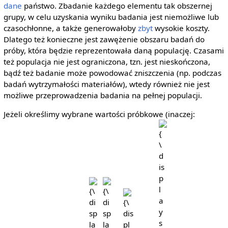
dane
państwo. Zbadanie każdego elementu tak obszernej
grupy, w celu uzyskania wyniku badania jest niemożliwe lub
czasochłonne, a także generowałoby
zbyt
wysokie koszty.
Dlatego też konieczne jest zawężenie obszaru badań do
próby, która będzie reprezentowała daną populację. Czasami
też populacja nie jest ograniczona, tzn. jest nieskończona,
bądź też badanie może powodować zniszczenia (np. podczas
badań wytrzymałości materiałów), wtedy również nie jest
możliwe przeprowadzenia badania na pełnej populacji.
Jeżeli określimy wybrane wartości próbkowe (inaczej:
{\displaystyle
{\displaystyle
{\displaystyle
{\displaystyle
x_{1}}
x_{2}}
x_{n}}
n}