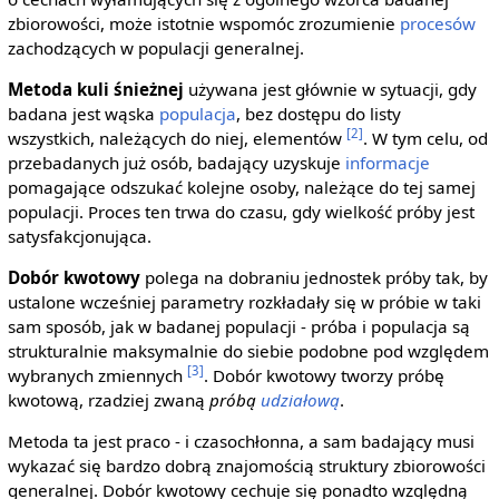
zbiorowości, może istotnie wspomóc zrozumienie
procesów
zachodzących w populacji generalnej.
Metoda kuli śnieżnej
używana jest głównie w sytuacji, gdy
badana jest wąska
populacja
, bez dostępu do listy
[2]
wszystkich, należących do niej, elementów
. W tym celu, od
przebadanych już osób, badający uzyskuje
informacje
pomagające odszukać kolejne osoby, należące do tej samej
populacji. Proces ten trwa do czasu, gdy wielkość próby jest
satysfakcjonująca.
Dobór kwotowy
polega na dobraniu jednostek próby tak, by
ustalone wcześniej parametry rozkładały się w próbie w taki
sam sposób, jak w badanej populacji - próba i populacja są
strukturalnie maksymalnie do siebie podobne pod względem
[3]
wybranych zmiennych
. Dobór kwotowy tworzy próbę
kwotową, rzadziej zwaną
próbą
udziałową
.
Metoda ta jest praco - i czasochłonna, a sam badający musi
wykazać się bardzo dobrą znajomością struktury zbiorowości
generalnej. Dobór kwotowy cechuje się ponadto względną