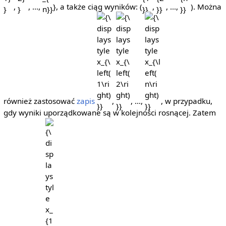
,
, …,
}, a także ciąg wyników: (
,
, …,
). Można
{\displaystyle
{\displaystyle
{\displaystyle
x_{\left(1\right)}}
x_{\left(2\right)}}
x_{\left(n\right)}}
również zastosować
zapis
,
, …,
, w przypadku,
gdy wyniki uporządkowane są w kolejności rosnącej. Zatem
{\displaystyle
x_{1}}