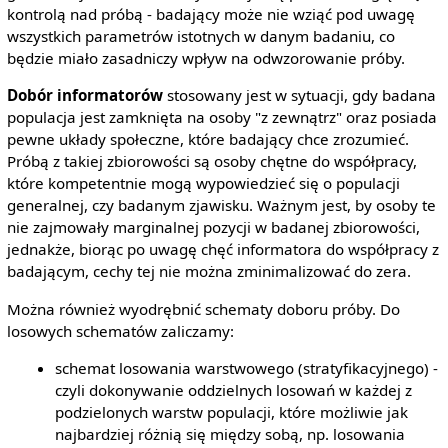
kontrolą nad próbą - badający może nie wziąć pod uwagę
wszystkich parametrów istotnych w danym badaniu, co
będzie miało zasadniczy wpływ na odwzorowanie próby.
Dobór informatorów
stosowany jest w sytuacji, gdy badana
populacja jest zamknięta na osoby "z zewnątrz" oraz posiada
pewne układy społeczne, które badający chce zrozumieć.
Próbą z takiej zbiorowości są osoby chętne do współpracy,
które kompetentnie mogą wypowiedzieć się o populacji
generalnej, czy badanym zjawisku. Ważnym jest, by osoby te
nie zajmowały marginalnej pozycji w badanej zbiorowości,
jednakże, biorąc po uwagę chęć informatora do współpracy z
badającym, cechy tej nie można zminimalizować do zera.
Można również wyodrębnić schematy doboru próby. Do
losowych schematów zaliczamy:
schemat losowania warstwowego (stratyfikacyjnego) -
czyli dokonywanie oddzielnych losowań w każdej z
podzielonych warstw populacji, które możliwie jak
najbardziej różnią się między sobą, np. losowania