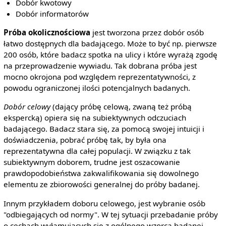
Dobór kwotowy
Dobór informatorów
Próba okolicznościowa
jest tworzona przez dobór osób
łatwo dostępnych dla badającego. Może to być np. pierwsze
200 osób, które badacz spotka na ulicy i które wyrażą zgodę
na przeprowadzenie wywiadu. Tak dobrana próba jest
mocno okrojona pod względem reprezentatywności, z
powodu ograniczonej ilości potencjalnych badanych.
Dobór celowy
(dający próbę celową, zwaną też próbą
ekspercką) opiera się na subiektywnych odczuciach
badającego. Badacz stara się, za pomocą swojej intuicji i
doświadczenia, pobrać próbę tak, by była ona
reprezentatywna dla całej populacji. W związku z tak
subiektywnym doborem, trudne jest oszacowanie
prawdopodobieństwa zakwalifikowania się dowolnego
elementu ze zbiorowości generalnej do próby badanej.
Innym przykładem doboru celowego, jest wybranie osób
"odbiegających od normy". W tej sytuacji przebadanie próby
o cechach wyłamujących się z ogólnego wzorca badanej