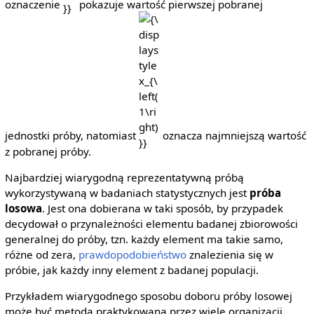
oznaczenie
pokazuje wartość pierwszej pobranej
{\displaystyle
x_{\left(1\right)}}
jednostki próby, natomiast
oznacza najmniejszą wartość
z pobranej próby.
Najbardziej wiarygodną reprezentatywną próbą
wykorzystywaną w badaniach statystycznych jest
próba
losowa
. Jest ona dobierana w taki sposób, by przypadek
decydował o przynależności elementu badanej zbiorowości
generalnej do próby, tzn. każdy element ma takie samo,
różne od zera,
prawdopodobieństwo
znalezienia się w
próbie, jak każdy inny element z badanej populacji.
Przykładem wiarygodnego sposobu doboru próby losowej
może być metoda praktykowana przez wiele organizacji,