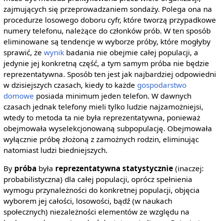
zajmujących się przeprowadzaniem sondaży. Polega ona na
procedurze losowego doboru cyfr, które tworzą przypadkowe
numery telefonu, należące do członków prób. W ten sposób
eliminowane są tendencje w wyborze próby, które mogłyby
sprawić, że
wynik
badania nie obejmie całej populacji, a
jedynie jej konkretną część, a tym samym próba nie będzie
reprezentatywna. Sposób ten jest jak najbardziej odpowiedni
w dzisiejszych czasach, kiedy to każde
gospodarstwo
domowe
posiada minimum jeden telefon. W dawnych
czasach jednak telefony mieli tylko ludzie najzamożniejsi,
wtedy to metoda ta nie była reprezentatywna, ponieważ
obejmowała wyselekcjonowaną subpopulację. Obejmowała
wyłącznie próbę złożoną z zamożnych rodzin, eliminując
natomiast ludzi biedniejszych.
By
próba
była
reprezentatywna statystycznie
(inaczej:
probabilistyczna) dla całej populacji, oprócz spełnienia
wymogu przynależności do konkretnej populacji, objęcia
wyborem jej całości, losowości, bądź (w naukach
społecznych) niezależności elementów ze względu na