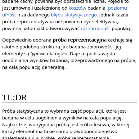
badane cechy, powinna być dostatecznie liczna. Pojęcie to
jest umowne i uzależnione od
kosztów
badania,
poziomu
ufności
i zakładanego
błędu statystycznego
. Jednak każda
próba reprezentatywna nie powinna być selektywna,
powinna natomiast odwzorowywać
różnorodność
populacji.
Odpowiednio dobrana
próba reprezentacyjna
cechuje się
istotnie podobną strukturą jak badana zbiorowość - jej
elementy są
typowe
dla ogółu. Daje to podstawę do
uogólniania wyników badania, przeprowadzonego na próbie,
na całą populację generalną.
TL;DR
Próba statystyczna to wybrana część populacji, która jest
badana w celu uogólnienia wyników na całą populację.
Najbardziej wiarygodną próbą jest próba losowa, w której
każdy element ma takie samo prawdopodobieństwo
znalezienia się w próbie. Próba reprezentatywna