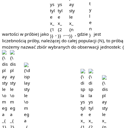
wartości w próbie) jako
,
,…,
, gdzie
jest
liczebnością próby, należącej do całej populacji (N), to próbą
możemy nazwać zbiór wybranych do obserwacji jednostek: {
{\
{\displaystyle
{\displaystyle
{\displaystyle
{\displaystyle
{\displaystyl
\
\omega _{2}}
\omega _{n}}
x_{1}}
x_{2}}
x_{n}}