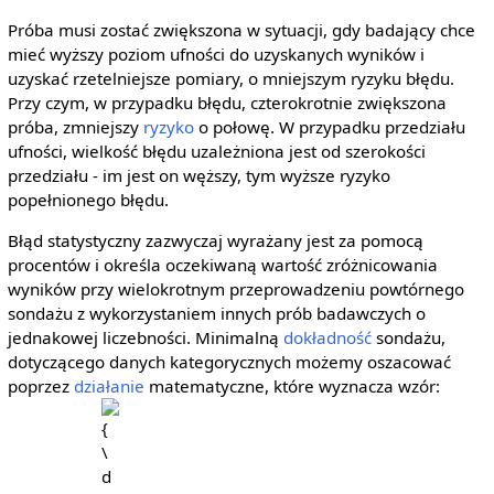
Próba musi zostać zwiększona w sytuacji, gdy badający chce
mieć wyższy poziom ufności do uzyskanych wyników i
uzyskać rzetelniejsze pomiary, o mniejszym ryzyku błędu.
Przy czym, w przypadku błędu, czterokrotnie zwiększona
próba, zmniejszy
ryzyko
o połowę. W przypadku przedziału
ufności, wielkość błędu uzależniona jest od szerokości
przedziału - im jest on węższy, tym wyższe ryzyko
popełnionego błędu.
Błąd statystyczny zazwyczaj wyrażany jest za pomocą
procentów i określa oczekiwaną wartość zróżnicowania
wyników przy wielokrotnym przeprowadzeniu powtórnego
sondażu z wykorzystaniem innych prób badawczych o
jednakowej liczebności. Minimalną
dokładność
sondażu,
dotyczącego danych kategorycznych możemy oszacować
poprzez
działanie
matematyczne, które wyznacza wzór:
{\displ
{\displaystyle
{\frac 
n}
{\sqrt {