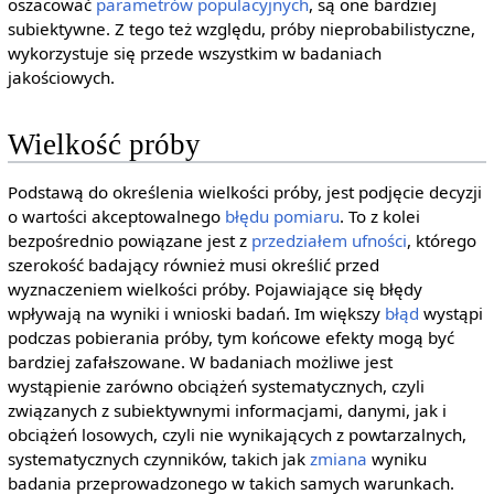
oszacować
parametrów populacyjnych
, są one bardziej
subiektywne. Z tego też względu, próby nieprobabilistyczne,
wykorzystuje się przede wszystkim w badaniach
jakościowych.
Wielkość próby
Podstawą do określenia wielkości próby, jest podjęcie decyzji
o wartości akceptowalnego
błędu pomiaru
. To z kolei
bezpośrednio powiązane jest z
przedziałem ufności
, którego
szerokość badający również musi określić przed
wyznaczeniem wielkości próby. Pojawiające się błędy
wpływają na wyniki i wnioski badań. Im większy
błąd
wystąpi
podczas pobierania próby, tym końcowe efekty mogą być
bardziej zafałszowane. W badaniach możliwe jest
wystąpienie zarówno obciążeń systematycznych, czyli
związanych z subiektywnymi informacjami, danymi, jak i
obciążeń losowych, czyli nie wynikających z powtarzalnych,
systematycznych czynników, takich jak
zmiana
wyniku
badania przeprowadzonego w takich samych warunkach.