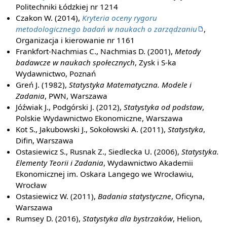
Politechniki Łódzkiej nr 1214
Czakon W. (2014),
Kryteria oceny rygoru
metodologicznego badań w naukach o zarządzaniu
,
Organizacja i kierowanie nr 1161
Frankfort-Nachmias C., Nachmias D. (2001),
Metody
badawcze w naukach społecznych
, Zysk i S-ka
Wydawnictwo, Poznań
Greń J. (1982),
Statystyka Matematyczna. Modele i
Zadania
, PWN, Warszawa
Jóźwiak J., Podgórski J. (2012),
Statystyka od podstaw
,
Polskie Wydawnictwo Ekonomiczne, Warszawa
Kot S., Jakubowski J., Sokołowski A. (2011),
Statystyka
,
Difin, Warszawa
Ostasiewicz S., Rusnak Z., Siedlecka U. (2006),
Statystyka.
Elementy Teorii i Zadania
, Wydawnictwo Akademii
Ekonomicznej im. Oskara Langego we Wrocławiu,
Wrocław
Ostasiewicz W. (2011),
Badania statystyczne
, Oficyna,
Warszawa
Rumsey D. (2016),
Statystyka dla bystrzaków
, Helion,