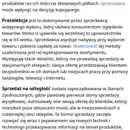
produktów raz ich ilości na sklepowych półkach.
Sprzedawca
może wpłynąć na decyzję kupującego.
Preselekcja
jest to dokonywanie przez sprzedawcę
wstępnego wyboru, który ułatwia konsumentom oglądanie
towarów. Mimo iż ujawniła się wcześniej to upowszechniła
się w XX wieku. Sprzedawca asystuje nabywcy przy wyborze
towaru i pobiera zapłatę za towar.
Skuteczność
tej metody
uzależniona jest od wyeksponowania asortymentu.
Występuję także detaliści, którzy nie prowadzą sprzedaży w
stacjonarnych sklepach. Swoja ofertę przedstawiają klientom
bezpośrednio w ich domach lub miejscach pracy przy pomocy
katalogów, telewizji i Internetu.
Sprzedaż na odległość
została zapoczątkowana w Stanach
Zjednoczonych, gdzie powstały pierwsze domy sprzedaży
wysyłkowej. Adresowały one swoją ofertę do klientów, którzy
mieszkali poza obszarami miast, ale w miejscowościach o
rozwiniętej sieci sklepów. Ta forma sprzedaży zaczęła
rozwijać się wraz z pojawieniem się nowych technik i
technologii przekazywania informacji na temat produktów,