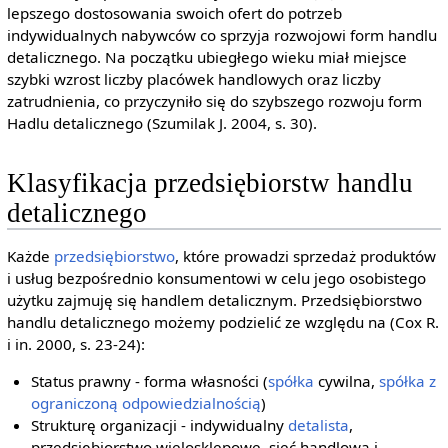
lepszego dostosowania swoich ofert do potrzeb
indywidualnych nabywców co sprzyja rozwojowi form handlu
detalicznego. Na początku ubiegłego wieku miał miejsce
szybki wzrost liczby placówek handlowych oraz liczby
zatrudnienia, co przyczyniło się do szybszego rozwoju form
Hadlu detalicznego (Szumilak J. 2004, s. 30).
Klasyfikacja przedsiębiorstw handlu
detalicznego
Każde
przedsiębiorstwo
, które prowadzi sprzedaż produktów
i usług bezpośrednio konsumentowi w celu jego osobistego
użytku zajmuję się handlem detalicznym. Przedsiębiorstwo
handlu detalicznego możemy podzielić ze względu na (Cox R.
i in. 2000, s. 23-24):
Status prawny - forma własności (
spółka
cywilna,
spółka z
ograniczoną odpowiedzialnością
)
Strukturę organizacji - indywidualny
detalista
,
przedsiębiorstwo wielosklepowe, sieć handlowa i