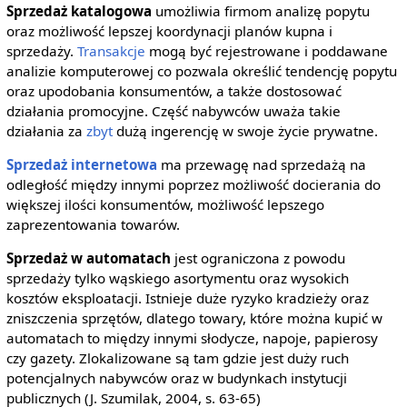
Sprzedaż katalogowa
umożliwia firmom analizę popytu
oraz możliwość lepszej koordynacji planów kupna i
sprzedaży.
Transakcje
mogą być rejestrowane i poddawane
analizie komputerowej co pozwala określić tendencję popytu
oraz upodobania konsumentów, a także dostosować
działania promocyjne. Część nabywców uważa takie
działania za
zbyt
dużą ingerencję w swoje życie prywatne.
Sprzedaż internetowa
ma przewagę nad sprzedażą na
odległość między innymi poprzez możliwość docierania do
większej ilości konsumentów, możliwość lepszego
zaprezentowania towarów.
Sprzedaż w automatach
jest ograniczona z powodu
sprzedaży tylko wąskiego asortymentu oraz wysokich
kosztów eksploatacji. Istnieje duże ryzyko kradzieży oraz
zniszczenia sprzętów, dlatego towary, które można kupić w
automatach to między innymi słodycze, napoje, papierosy
czy gazety. Zlokalizowane są tam gdzie jest duży ruch
potencjalnych nabywców oraz w budynkach instytucji
publicznych (J. Szumilak, 2004, s. 63-65)