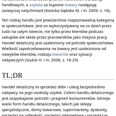
handlowych, a
zapłata
za kupione
towary
następuję
zazwyczaj natychmiast (Kosicka-Gębska M. i in. 2009, s. 18).
Ten rodzaj handlu jest powszechnie rozpoznawalną kategorią
w społeczeństwie. Jest on wykorzystywany na co dzień przez
ludzi na całym świecie, nie tylko przez klientów podczas
zakupów ale także przez pracowników jako miejsce pracy.
Handel detaliczny jest uzależniony od potrzeb społeczeństwa.
Wielkość zapotrzebowania na towary jest uzależniona od
nawyków klientów, rodzaju
towarów
oraz sytuacji
nabywczych (Szulce H. i in. 2008, s. 18-29)
TL;DR
Handel detaliczny to sprzedaż dóbr i usług bezpośrednio
nabywcy na jego osobisty użytek. Celem handlu detalicznego
jest zaspokajanie potrzeb i pragnień konsumentów. Istnieje
wiele form handlu detalicznego, takich jak sklepy
specjalistyczne, domy towarowe, supermarkety, dyskonty,
sprzedaż na odległość, sprzedaż internetowa i sprzedaż w