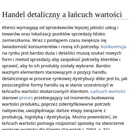
Handel detaliczny a łańcuch wartości
Klienci wymagają od sprzedawców lepszej jakości usług i
towarów oraz lokalizacji punktów sprzedaży blisko
zamieszkania. Wraz z postępem czasu zwiększa się
świadomość konsumentów i rosną ich potrzeby.
Konkurencja
na rynku jest bardzo duża i detaliści muszą szukać nowych
form i metod sprzedaży aby zaspokoić potrzeby klientów i
sprawić, aby to ich produkty zostały wybrane. Bardzo
ważnym elementem stanowiącym o pozycji handlu
detalicznego w procesie rynkowej dystrybucji dóbr jest to, jak
poszczególne formy handlu są w stanie uczestniczyć w
łańcuchu wartości dostarczanych klientom.
Łańcuch wartości
stanowi
proces
przebiegający od momentu budowania
wartości produktu, poprzez zidentyfikowanie potrzeb
nabywców, uwzględniając dalsze etapy związane z
produkcją, logistyką i dystrybucją. Można powiedzieć, że
łańcuch wartości pomaga rozpoznać sposoby na stworzenie
większej wartości dla klienta (Szumilak J. 2004, s. 31)