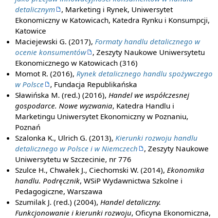
detalicznym
, Marketing i Rynek, Uniwersytet
Ekonomiczny w Katowicach, Katedra Rynku i Konsumpcji,
Katowice
Maciejewski G. (2017),
Formaty handlu detalicznego w
ocenie konsumentów
, Zeszyty Naukowe Uniwersytetu
Ekonomicznego w Katowicach (316)
Momot R. (2016),
Rynek detalicznego handlu spożywczego
w Polsce
, Fundacja Republikańska
Sławińska M. (red.) (2016),
Handel we współczesnej
gospodarce. Nowe wyzwania
, Katedra Handlu i
Marketingu Uniwersytet Ekonomiczny w Poznaniu,
Poznań
Szalonka K., Ulrich G. (2013),
Kierunki rozwoju handlu
detalicznego w Polsce i w Niemczech
, Zeszyty Naukowe
Uniwersytetu w Szczecinie, nr 776
Szulce H., Chwałek J., Ciechomski W. (2014),
Ekonomika
handlu. Podręcznik
, WSiP Wydawnictwa Szkolne i
Pedagogiczne, Warszawa
Szumilak J. (red.) (2004),
Handel detaliczny.
Funkcjonowanie i kierunki rozwoju
, Oficyna Ekonomiczna,