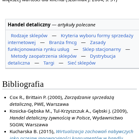
Handel detaliczny
—
artykuły polecane
Rodzaje sklepów
—
Kryteria wyboru formy sprzedaży
internetowej
—
Branża fmcg
—
Zasady
funkcjonowania rynku usług
—
Sklep stacjonarny
—
Metody zaopatrzenia sklepów
—
Dystrybucja
detaliczna
—
Targi
—
Sieć sklepów
Bibliografia
Cox R., Brittain P. (2000),
Zarządzanie sprzedażą
detaliczną
, PWE, Warszawa
Kosicka-Gębska M., Tul-Krzyszczuk A., Gębski J. (2009),
Handel detaliczny żywnością w Polsce
, Wydawnictwo
SGGW, Warszawa
Kucharska B. (2015),
Wirtualizacja zachowań nabywczych
jako przejaw innowacyjności konsumentów w handlu