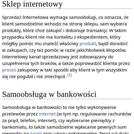
Sklep internetowy
Sprzedaż Internetowa wymaga samoobsługi, co oznacza, że
klient samodzielnie wchodzi na stronę sklepu, sam wybiera
produkty, które chce zakupić i dokonuje transakcji. W takim
przypadku klient nie ma kontaktu z ekspedientem, który
mógłby pomóc mu znaleźć właściwy
produkt
, bądź doradzić
w zakupach, czy też pomóc w razie jakichkolwiek kłopotów.
Internetowy kanał sprzedażowy jest zobowiązany do
uzupełnienia tych braków, a także poprowadzić klienta przez
proces
zakupowy w taki sposób aby klient w tym wszystkim
[3]
się nie pogubił i nie zniechęcił.
Samoobsługa w bankowości
Samoobsługa w bankowości to nie tylko wykonywanie
przelewów przez
internet
(w tym np. regulowanie rachunków
za prąd, telefon, internet), czy wybieranie pieniędzy z
bankomatu, to także samodzielne wpłacanie pewnych sum
pieniędzy na
konto
przy użyciu wpłatomatów. Teraz już duży