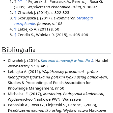
1,0
1,1
↑
Fejterski S., Panasiuk A., Perenc J., Rosa G.
(2005).
Współczesna ekonomika usług
, s. 96-97
↑
Chwałek J. (2014), s. 322-323
↑
Skorupska J. (2017).
E-commerce.
Strategia
,
zarządzanie
, finanse
, s. 108
↑
Lebiejko A. (2011) s. 50
↑
Zendla S., Wolniak R. (2015), s. 405-406
Bibliografia
Chwałek J. (2014),
Kierunki innowacji w handlu
, Handel
wewnętrzny Nr 2(349)
Lebiejko A. (2011),
Współczesny prosument - próba
identyfikacji zjawiska na polskim rynku usług bankowych
,
Studies & Proceedings of Polish Association for
Knowledge Management, nr 50
Michalski E. (2017),
Marketing. Podręcznik akademicki
,
Wydawnictwo Naukowe PWN, Warszawa
Panasiuk A., Rosa G., Flejterski S., Perenc J. (2008),
Współczesna ekonomika usług
, Wydawnictwo Naukowe