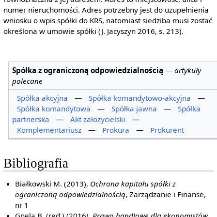
numer nieruchomości. Adres potrzebny jest do uzupełnienia
wniosku o wpis spółki do KRS, natomiast siedziba musi zostać
określona w umowie spółki (J. Jacyszyn 2016, s. 213).
Spółka z ograniczoną odpowiedzialnością
—
artykuły
polecane
Spółka akcyjna
—
Spółka komandytowo-akcyjna
—
Spółka komandytowa
—
Spółka jawna
—
Spółka
partnerska
—
Akt założycielski
—
Komplementariusz
—
Prokura
—
Prokurent
Bibliografia
Białkowski M. (2013),
Ochrona kapitału spółki z
ograniczoną odpowiedzialnością
, Zarządzanie i Finanse,
nr 1
Gnela B. (red.) (2016),
Prawo handlowe dla ekonomistów
,