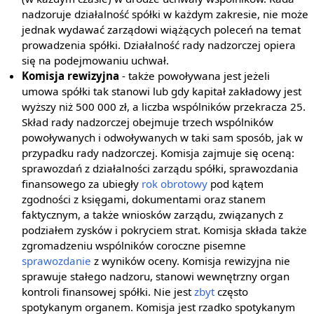
nadzoruje działalność spółki w każdym zakresie, nie może
jednak wydawać zarządowi wiążących poleceń na temat
prowadzenia spółki. Działalność rady nadzorczej opiera
się na podejmowaniu uchwał.
Komisja rewizyjna
- także powoływana jest jeżeli
umowa spółki tak stanowi lub gdy kapitał zakładowy jest
wyższy niż 500 000 zł, a liczba wspólników przekracza 25.
Skład rady nadzorczej obejmuje trzech wspólników
powoływanych i odwoływanych w taki sam sposób, jak w
przypadku rady nadzorczej. Komisja zajmuje się oceną:
sprawozdań z działalności zarządu spółki, sprawozdania
finansowego za ubiegły
rok obrotowy
pod kątem
zgodności z księgami, dokumentami oraz stanem
faktycznym, a także wniosków zarządu, związanych z
podziałem zysków i pokryciem strat. Komisja składa także
zgromadzeniu wspólników coroczne pisemne
sprawozdanie
z wyników oceny. Komisja rewizyjna nie
sprawuje stałego nadzoru, stanowi wewnętrzny organ
kontroli finansowej spółki. Nie jest
zbyt
często
spotykanym organem. Komisja jest rzadko spotykanym