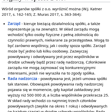
Wśród organów spółki z o.o. wyróżnić można (W.J. Katner
2017, s. 162-165; Z. Muras 2017, s. 363-364):
Zarząd
- kieruje bieżącą działalnością spółki, a także
reprezentuje ją na zewnątrz. W skład zarządu mogą
wchodzić tylko osoby fizyczne z pełną zdolnością do
czynności prawnych, niekarane za przestępstwa. Mogą to
być zarówno wspólnicy, jak i osoby spoza spółki. Zarząd
może być jedno lub kilku osobowy. Zazwyczaj
powoływany i odwoływany jest przez wspólników w
drodze uchwały bądź przez radę nadzorczą. Członkowie
zarządu nie mogą zajmować się konkurencyjnymi
interesami, jeżeli nie wyraziła na to zgody spółka.
Rada nadzorcza
- powoływana jest, jeżeli umowa spółki
tak stanowi. Obowiązek powoływania rady nadzorczej
pojawia się w momencie, gdy kapitał zakładowy jest
wyższy niż 500 000 zł, a liczba wspólników przekracza 25.
W skład rady wchodzi co najmniej trzech członków
powoływanych (zwykle na okres 1 roku) i odwoływanych
(w każdym czasie) w drodze uchwały wspólników. Rada