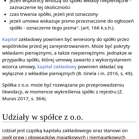
jeżeli wspólnicy wnoszą do spółki wkłady niepieniężne -
zaznaczenie tej okoliczności
czas trwania spółki, jeżeli jest oznaczony
jeżeli umowa wskazuje pismo przeznaczone do ogłoszeń
spółki - oznaczenie tego pisma". (art. 166 k.s.h.).
Kapitał
zakładowy powinien być wniesiony do spółki przez
wspólników przed jej zarejestrowaniem. Może być pokryty
wkładami pieniężnymi, a także niepieniężnymi. Jednakże w
przypadku spółki, której umowę zawarto z wykorzystaniem
wzorca umowy,
kapitał zakładowy
powinien składać się
wyłącznie z wkładów pieniężnych (B. Gnela i in. 2016, s. 49).
Spółka z o.o. może być rozwiązana po przeprowadzeniu
likwidacji, w momencie wykreślenia spółki z rejestru (Z.
Muras 2017, s. 364).
Udziały w spółce z o.o.
Udział jest cząstką kapitału zakładowego oraz stanowi on
ogół praw i obowiązków majątkowych i niemajątkowych