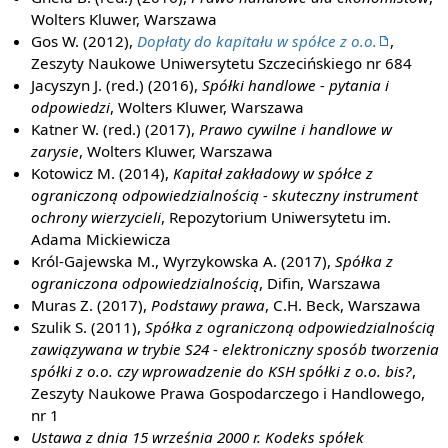
Wolters Kluwer, Warszawa
Gos W. (2012),
Dopłaty do kapitału w spółce z o.o.
,
Zeszyty Naukowe Uniwersytetu Szczecińskiego nr 684
Jacyszyn J. (red.) (2016),
Spółki handlowe - pytania i
odpowiedzi
, Wolters Kluwer, Warszawa
Katner W. (red.) (2017),
Prawo cywilne i handlowe w
zarysie
, Wolters Kluwer, Warszawa
Kotowicz M. (2014),
Kapitał zakładowy w spółce z
ograniczoną odpowiedzialnością - skuteczny instrument
ochrony wierzycieli
, Repozytorium Uniwersytetu im.
Adama Mickiewicza
Król-Gajewska M., Wyrzykowska A. (2017),
Spółka z
ograniczona odpowiedzialnością
, Difin, Warszawa
Muras Z. (2017),
Podstawy prawa
, C.H. Beck, Warszawa
Szulik S. (2011),
Spółka z ograniczoną odpowiedzialnością
zawiązywana w trybie S24 - elektroniczny sposób tworzenia
spółki z o.o. czy wprowadzenie do KSH spółki z o.o. bis?
,
Zeszyty Naukowe Prawa Gospodarczego i Handlowego,
nr 1
Ustawa z dnia 15 września 2000 r. Kodeks spółek