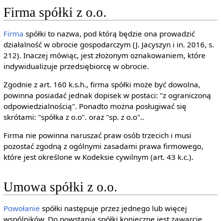
Firma spółki z o.o.
Firma
spółki to nazwa, pod którą będzie ona prowadzić
działalność w obrocie gospodarczym (J. Jacyszyn i in. 2016, s.
212). Inaczej mówiąc, jest złożonym oznakowaniem, które
indywidualizuje przedsiębiorcę w obrocie.
Zgodnie z art. 160 k.s.h., firma spółki może być dowolna,
powinna posiadać jednak dopisek w postaci: "z ograniczoną
odpowiedzialnością". Ponadto można posługiwać się
skrótami: "spółka z o.o". oraz "sp. z o.o"..
Firma nie powinna naruszać praw osób trzecich i musi
pozostać zgodną z ogólnymi zasadami prawa firmowego,
które jest określone w Kodeksie cywilnym (art. 43 k.c.).
Umowa spółki z o.o.
Powołanie
spółki następuje przez jednego lub więcej
wspólników. Do powstania spółki konieczne jest zawarcie