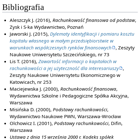
Bibliografia
Aleszczyk J. (2016),
Rachunkowość finansowa od podstaw
,
Zysk i S-ka Wydawnictwo, Poznań
Jaworski J. (2015),
Dylematy identyfikacji i pomiaru kosztu
kapitału własnego w małym przedsiębiorstwie w
warunkach współczesnych rynków finansowych
, Zeszyty
Naukowe Uniwersytetu Szczecińskiego, nr 73
Lis T. (2016),
Zawartość informacji o kapitałach w
rachunkowości a jej użyteczność dla interesariuszy
,
Zeszyty Naukowe Uniwersytetu Ekonomicznego w
Katowicach, nr 253
Maciejewska J. (2000),
Rachunkowość finansowa
,
Wydawnictwa Szkolne i Pedagogiczne Spółka Akcyjna,
Warszawa
Misińska D. (2000),
Podstawy rachunkowości
,
Wydawnictwo Naukowe PWN, Warszawa-Wrocław
Olchowicz I. (2001),
Podstawy rachunkowości
, Difin,
Warszawa
Ustawa z dnia 15 września 2000 r. Kodeks spółek