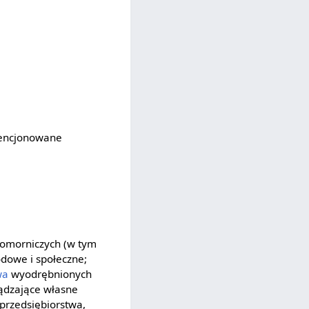
dencjonowane
komorniczych (w tym
odowe i społeczne;
wa
wyodrębnionych
ządzające własne
przedsiębiorstwa,