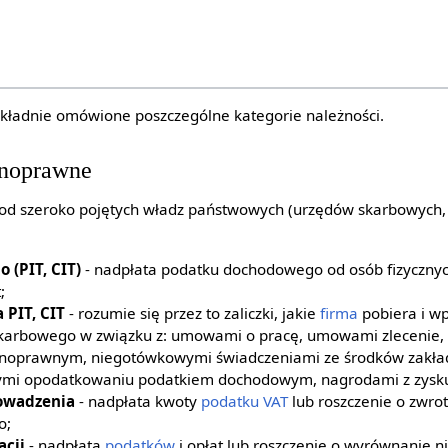
kładnie omówione poszczególne kategorie należności.
znoprawne
 od szeroko pojętych władz państwowych (urzędów skarbowych,
:
(PIT, CIT)
- nadpłata podatku dochodowego od osób fizycznyc
;
 PIT, CIT
- rozumie się przez to zaliczki, jakie
firma
pobiera i wp
karbowego w związku z: umowami o pracę, umowami zlecenie, 
noprawnym, niegotówkowymi świadczeniami ze środków zakł
cymi opodatkowaniu podatkiem dochodowym, nagrodami z zysk
owadzenia
- nadpłata kwoty
podatku VAT
lub roszczenie o zwrot
o;
acji
- nadpłata
podatków
i opłat lub roszczenie o wyrównanie n