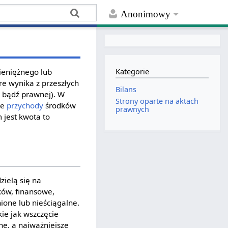
Anonimowy
pieniężnego lub
Kategorie
e wynika z przeszłych
Bilans
j bądź prawnej). W
Strony oparte na aktach
łe
przychody
środków
prawnych
jest kwota to
ielą się na
ków, finansowe,
ione lub nieściągalne.
ie jak wszczęcie
ne, a najważniejsze