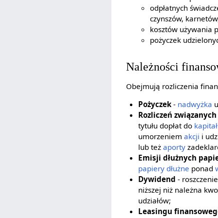
odpłatnych świadcz
czynszów, karnetów
kosztów używania p
pożyczek udzielony
Należności finans
Obejmują rozliczenia fin
Pożyczek
-
nadwyżka
u
Rozliczeń związanych
tytułu dopłat do
kapitał
umorzeniem
akcji
i udz
lub też
aporty
zadeklar
Emisji dłużnych pap
papiery dłużne
ponad
Dywidend
- roszczeni
niższej niż należna kw
udziałów;
Leasingu finansoweg