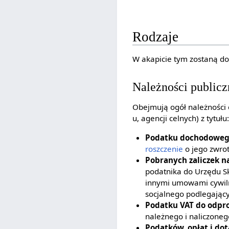
Rodzaje
W akapicie tym zostaną do
Należności public
Obejmują ogół należności
u, agencji celnych) z tytułu
Podatku dochodowego 
roszczenie
o jego zwrot
Pobranych zaliczek na
podatnika do Urzędu S
innymi umowami cywil
socjalnego podlegają
Podatku VAT do odpr
należnego i naliczoneg
Podatków, opłat i dot