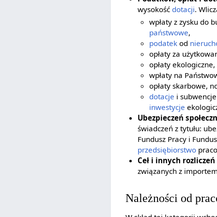
wysokość
dotacji
. Wlicz
wpłaty z zysku do 
państwowe
,
podatek
od
nieruch
opłaty za użytkowa
opłaty ekologiczne,
wpłaty na Państw
opłaty skarbowe, n
dotacje
i subwencje
inwestycje
ekologicz
Ubezpieczeń społecz
świadczeń z tytułu: u
Fundusz Pracy i Fundu
przedsiębiorstwo
praco
Ceł i innych rozlicze
związanych z importem 
Należności od pra
W skład tej kategorii wcho