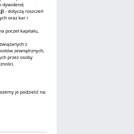
h dywidend;
ji
- dotyczą roszczeń
ch oraz kar i
na poczet kapitału,
 związanych z
iotów zewnętrznych,
ych przez osoby
żności.
żemy je podzielić na: