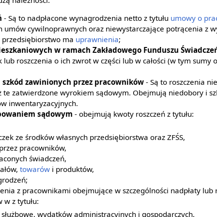
ń
- Są to nadpłacone wynagrodzenia netto z tytułu
umowy o pra
ch umów cywilnoprawnych oraz niewystarczające potrącenia z 
h przedsiębiorstwo ma
uprawnienia
;
ieszkaniowych w ramach Zakładowego Funduszu Świadczeń 
 lub roszczenia o ich zwrot w części lub w całości (w tym sumy
i szkód zawinionych przez pracowników
- Są to roszczenia n
ż te zatwierdzone wyrokiem sądowym. Obejmują niedobory i sz
w inwentaryzacyjnych.
tępowaniem sądowym
- obejmują kwoty roszczeń z tytułu:
,
czek ze środków własnych przedsiębiorstwa oraz ZFŚS,
 przez pracowników,
łaconych świadczeń,
iałów,
towarów
i produktów,
grodzeń;
czenia z pracownikami obejmujące w szczególności nadpłaty lub 
w z tytułu:
e służbowe, wydatków administracyjnych i gospodarczych,