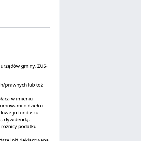
 urzędów gminy, ZUS-
h/prawnych lub też
łaca w imieniu
umowami o dzieło i
adowego funduszu
u, dywidendą;
 różnicy podatku
iższej niż deklarowana