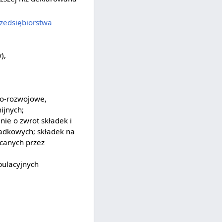
zedsiębiorstwa
),
zo-rozwojowe,
nijnych;
nie o zwrot składek i
adkowych; składek na
canych przez
pulacyjnych