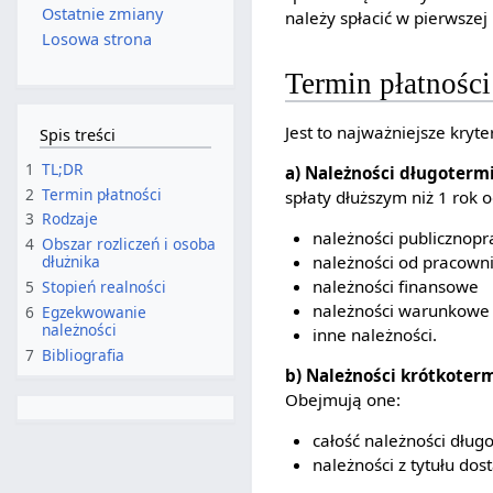
Ostatnie zmiany
należy spłacić w pierwszej 
Losowa strona
Termin płatności
Jest to najważniejsze kry
Spis treści
1
TL;DR
a) Należności długoter
2
Termin płatności
spłaty dłuższym niż 1 rok 
3
Rodzaje
należności publicznop
4
Obszar rozliczeń i osoba
należności od pracown
dłużnika
należności finansowe
5
Stopień realności
należności warunkowe
6
Egzekwowanie
należności
inne należności.
7
Bibliografia
b) Należności krótkote
Obejmują one:
całość należności dłu
należności z tytułu dost