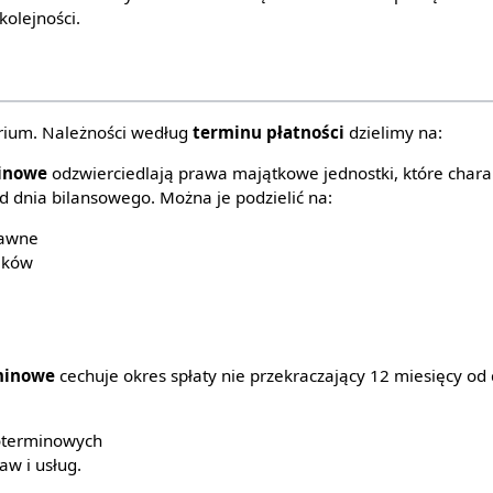
kolejności.
terium. Należności według
terminu płatności
dzielimy na:
minowe
odzwierciedlają prawa majątkowe jednostki, które chara
od dnia bilansowego. Można je podzielić na:
rawne
ików
rminowe
cechuje okres spłaty nie przekraczający 12 miesięcy od
goterminowych
aw i usług.