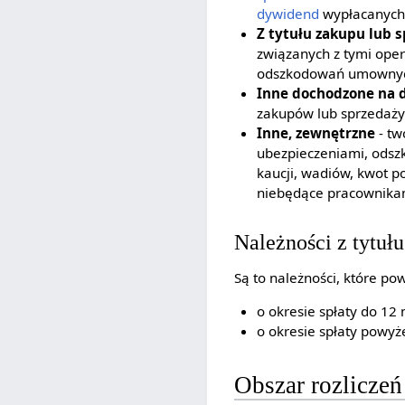
dywidend
wypłacanych 
Z tytułu zakupu lub 
związanych z tymi oper
odszkodowań umownych
Inne dochodzone na 
zakupów lub sprzedaży 
Inne, zewnętrzne
- tw
ubezpieczeniami, ods
kaucji, wadiów, kwot p
niebędące pracownikami
Należności z tytułu
Są to należności, które p
o okresie spłaty do 12 
o okresie spłaty powyże
Obszar rozliczeń