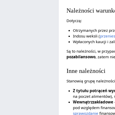
Należności warun
Dotyczą:
Otrzymanych przez prz
Indosu weksli (
przenies
Wpłaconych kaucji i z
Są to należności, w przypa
pozabilansowo
, zatem ni
Inne należności
Stanowią grupę należności
Z tytułu potrąceń w
na poczet alimentów), 
Wewnątrzzakładowe
pod względem finansow
sprawozdanie
finansow