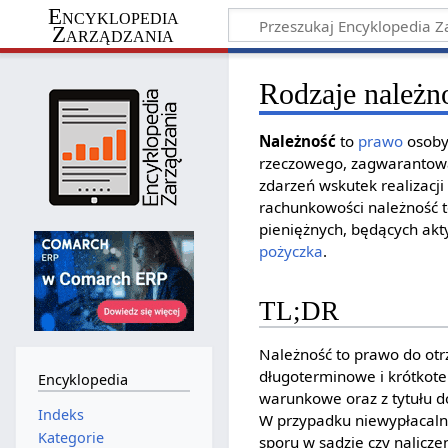
Encyklopedia
Zarządzania
Rodzaje należn
Należność
to
prawo
osoby 
rzeczowego, zagwarantowa
zdarzeń wskutek realizacji
rachunkowości należność 
pieniężnych, będących ak
pożyczka
.
TL;DR
Należność to prawo do otr
długoterminowe i krótkote
Encyklopedia
warunkowe oraz z tytułu d
Indeks
W przypadku niewypłacalnoś
Kategorie
sporu w sądzie czy nalicz