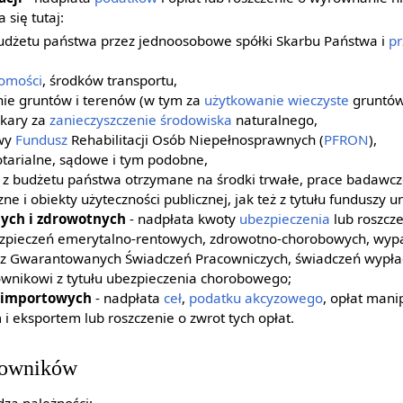
a się tutaj:
budżetu państwa przez jednoosobowe spółki Skarbu Państwa i
pr
omości
, środków transportu,
nie gruntów i terenów (w tym za
użytkowanie wieczyste
gruntów
 kary za
zanieczyszczenie środowiska
naturalnego,
owy
Fundusz
Rehabilitacji Osób Niepełnosprawnych (
PFRON
),
otarialne, sądowe i tym podobne,
 z budżetu państwa otrzymane na środki trwałe, prace badawc
ne i obiekty użyteczności publicznej, jak też z tytułu funduszy u
nych i zdrowotnych
- nadpłata kwoty
ubezpieczenia
lub roszcze
bezpieczeń emerytalno-rentowych, zdrowotno-chorobowych, wyp
sz Gwarantowanych Świadczeń Pracowniczych, świadczeń wypła
wnikowi z tytułu ubezpieczenia chorobowego;
ń importowych
- nadpłata
ceł
,
podatku akcyzowego
, opłat mani
i eksportem lub roszczenie o zwrot tych opłat.
cowników
dzą należności: