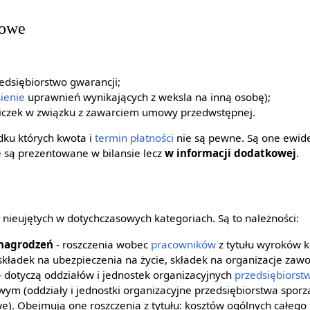
kowe
edsiębiorstwo gwarancji;
ienie
uprawnień wynikających z weksla na inną osobę);
aliczek w związku z zawarciem umowy przedwstępnej.
dku których kwota i
termin płatności
nie są pewne. Są one ewi
e są prezentowane w bilansie lecz
w informacji dodatkowej
.
 nieujętych w dotychczasowych kategoriach. Są to należności:
ynagrodzeń
- roszczenia wobec
pracowników
z tytułu wyroków 
składek na ubezpieczenia na życie, składek na organizacje zaw
- dotyczą oddziałów i jednostek organizacyjnych
przedsiębiorst
ym (oddziały i jednostki organizacyjne przedsiębiorstwa spor
e). Obejmują one roszczenia z tytułu: kosztów ogólnych całego 