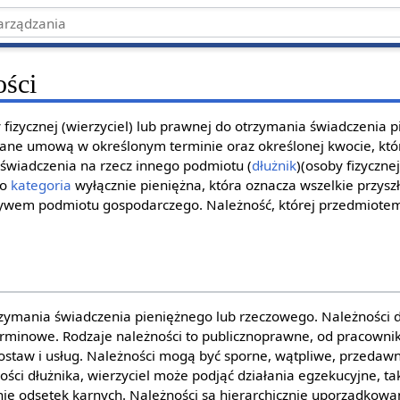
ości
fizycznej (wierzyciel) lub prawnej do otrzymania świadczenia 
ne umową w określonym terminie oraz określonej kwocie, któr
 świadczenia na rzecz innego podmiotu (
dłużnik
)(osoby fizyczne
to
kategoria
wyłącznie pieniężna, która oznacza wszelkie przysz
tywem podmiotu gospodarczego. Należność, której przedmiotem 
zymania świadczenia pieniężnego lub rzeczowego. Należności dz
rminowe. Rodzaje należności to publicznoprawne, od pracowni
ostaw i usług. Należności mogą być sporne, wątpliwe, przedawn
ci dłużnika, wierzyciel może podjąć działania egzekucyjne, tak
enie odsetek karnych. Należności są hierarchicznie uporządkowa