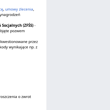
cę
,
umowy zlecenia
,
wynagrodzeń
Socjalnych (ZFŚS)
-
 objęte pozwem
iekwestionowane przez
kody wynikające np. z
roszczenia o zwrot