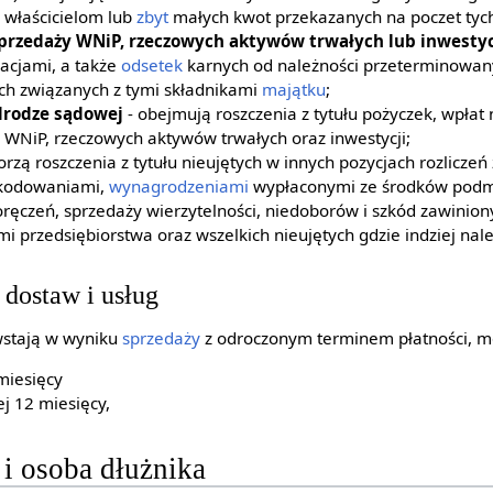
właścicielom lub
zbyt
małych kwot przekazanych na poczet tyc
sprzedaży WNiP, rzeczowych aktywów trwałych lub inwestyc
acjami, a także
odsetek
karnych od należności przeterminowany
 związanych z tymi składnikami
majątku
;
drodze sądowej
- obejmują roszczenia z tytułu pożyczek, wpłat 
WNiP, rzeczowych aktywów trwałych oraz inwestycji;
orzą roszczenia z tytułu nieujętych w innych pozycjach rozliczeń
zkodowaniami,
wynagrodzeniami
wypłaconymi ze środków podm
oręczeń, sprzedaży wierzytelności, niedoborów i szkód zawinion
 przedsiębiorstwa oraz wszelkich nieujętych gdzie indziej nale
 dostaw i usług
owstają w wyniku
sprzedaży
z odroczonym terminem płatności, mo
miesięcy
j 12 miesięcy,
 i osoba dłużnika