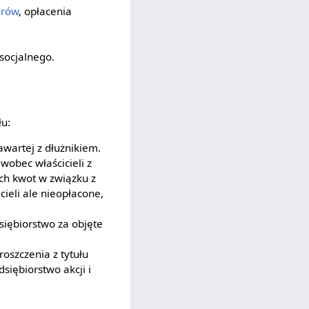
arów
, opłacenia
socjalnego.
łu:
wartej z dłużnikiem.
wobec właścicieli z
h kwot w związku z
cieli ale nieopłacone,
siębiorstwo za objęte
roszczenia z tytułu
siębiorstwo akcji i