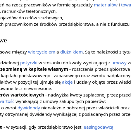
eń na rzecz pracowników w formie sprzedaży
materiałów
i
tow
, rachunków telefonicznych,
ojazdów do celów służbowych,
ch pracownikom ze środków przedsiębiorstwa, a nie z funduszu 
owe
ansowe między
wierzycielem
a
dłużnikiem
. Są to należności z tytu
dzielonej
pożyczki
w stosunku do kwoty wynikającej z
umowy
za
 ze zmianą w kapitale własnym
- roszczenia przedsiębiorstwa 
kapitału podstawowego i zapasowego oraz zwrotu nadpłaconyc
iałów; w pozycji tej ujmuje się
akcje
i udziały objęte przez właści
owane lecz niewniesione.
ierów wartościowych
- nadwyżka kwoty zapłaconej przez przed
wartość
wynikającą z umowy zakupu tych papierów;
e o zwrot
dywidendy
nienależnie pobranej przez właścicieli oraz 
oty otrzymanej dywidendy wynikającej z posiadanych przez przed
o
- w sytuacji, gdy przedsiębiorstwo jest
leasingodawcą
.