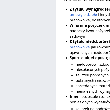
Z tytułu wynagrodze
umowy o dzieło
i inny
pracownika, do któryc
W formie pożyczek m
nadpłaty kwot pożyczek
sądowym);
Z tytułu niedoborów 
pracownika
jak równie
ujawnionych niedoboró
Sporne, objęte pos
niedoborów i szkód
niespłaconych poży
zaliczek pobranych
pobranych i niezap
sprzedanych mater
nienależnych wyna
Inne
- pozostałe rozli
poniesionych wydatków 
zaliczek na podróż