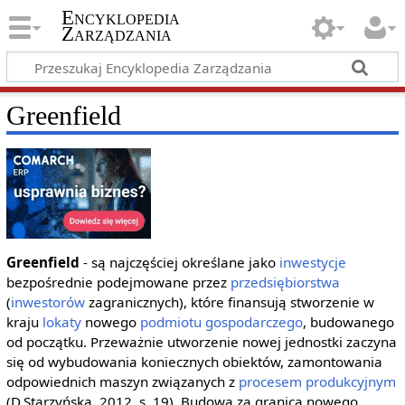
Encyklopedia
Zarządzania
Greenfield
Greenfield
- są najczęściej określane jako
inwestycje
bezpośrednie podejmowane przez
przedsiębiorstwa
(
inwestorów
zagranicznych), które finansują stworzenie w
kraju
lokaty
nowego
podmiotu gospodarczego
, budowanego
od początku. Przeważnie utworzenie nowej jednostki zaczyna
się od wybudowania koniecznych obiektów, zamontowania
odpowiednich maszyn związanych z
procesem produkcyjnym
(D.Starzyńska, 2012, s. 19). Budowa za granicą nowego