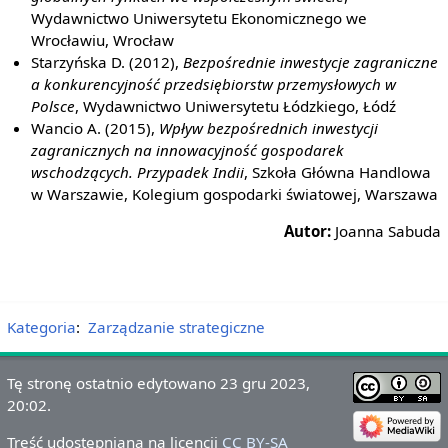
Wydawnictwo Uniwersytetu Ekonomicznego we
Wrocławiu, Wrocław
Starzyńska D. (2012),
Bezpośrednie inwestycje zagraniczne
a konkurencyjność przedsiębiorstw przemysłowych w
Polsce
, Wydawnictwo Uniwersytetu Łódzkiego, Łódź
Wancio A. (2015),
Wpływ bezpośrednich inwestycji
zagranicznych na innowacyjność gospodarek
wschodzących. Przypadek Indii
, Szkoła Główna Handlowa
w Warszawie, Kolegium gospodarki światowej, Warszawa
Autor:
Joanna Sabuda
Kategoria
:
Zarządzanie strategiczne
Tę stronę ostatnio edytowano 23 gru 2023,
20:02.
Treść udostępniana na licencji
CC BY-SA