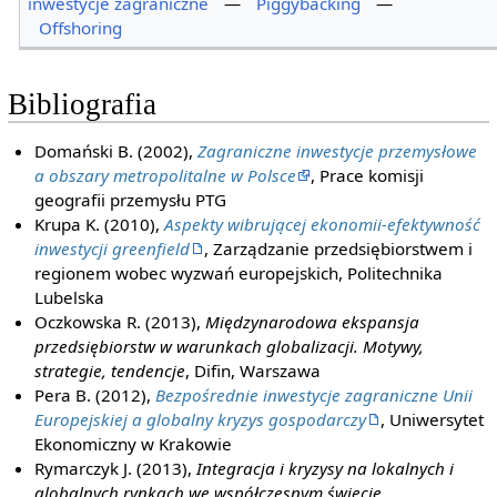
inwestycje zagraniczne
—
Piggybacking
—
Offshoring
Bibliografia
Domański B. (2002),
Zagraniczne inwestycje przemysłowe
a obszary metropolitalne w Polsce
, Prace komisji
geografii przemysłu PTG
Krupa K. (2010),
Aspekty wibrującej ekonomii-efektywność
inwestycji greenfield
, Zarządzanie przedsiębiorstwem i
regionem wobec wyzwań europejskich, Politechnika
Lubelska
Oczkowska R. (2013),
Międzynarodowa ekspansja
przedsiębiorstw w warunkach globalizacji. Motywy,
strategie, tendencje
, Difin, Warszawa
Pera B. (2012),
Bezpośrednie inwestycje zagraniczne Unii
Europejskiej a globalny kryzys gospodarczy
, Uniwersytet
Ekonomiczny w Krakowie
Rymarczyk J. (2013),
Integracja i kryzysy na lokalnych i
globalnych rynkach we współczesnym świecie
,