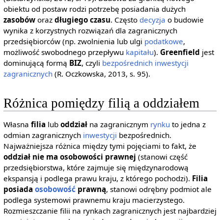
obiektu od postaw rodzi potrzebę posiadania dużych
zasobów
oraz
długiego czasu
. Często
decyzja
o budowie
wynika z korzystnych rozwiązań dla zagranicznych
przedsiębiorców (np. zwolnienia lub ulgi
podatkowe
,
możliwość swobodnego przepływu
kapitału
).
Greenfield
jest
dominującą formą
BIZ
, czyli
bezpośrednich inwestycji
zagranicznych
(R. Oczkowska, 2013, s. 95).
Różnica pomiędzy filią a oddziałem
Własna
filia
lub
oddział
na zagranicznym
rynku
to jedna z
odmian zagranicznych
inwestycji
bezpośrednich.
Najważniejsza różnica między tymi pojęciami to fakt, że
oddział nie ma osobowości prawnej
(stanowi część
przedsiębiorstwa, które zajmuje się międzynarodową
ekspansją i podlega prawu kraju, z którego pochodzi).
Filia
posiada
osobowość
prawną
, stanowi odrębny podmiot ale
podlega systemowi prawnemu kraju macierzystego.
Rozmieszczanie filii na rynkach zagranicznych jest najbardziej