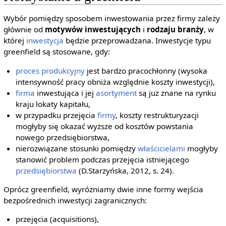
Wybór pomiędzy sposobem inwestowania przez firmy zależy
głównie od
motywów inwestujących
i
rodzaju branży
, w
której
inwestycja
będzie przeprowadzana. Inwestycje typu
greenfield są stosowane, gdy:
proces produkcyjny
jest bardzo pracochłonny (wysoka
intensywność pracy obniża względnie koszty inwestycji),
firma
inwestująca i jej
asortyment
są już znane na rynku
kraju lokaty kapitału,
w przypadku przejęcia
firmy
, koszty restrukturyzacji
mogłyby się okazać wyższe od kosztów powstania
nowego przedsiębiorstwa,
nierozwiązane stosunki pomiędzy
właścicielami
mogłyby
stanowić problem podczas przejęcia istniejącego
przedsiębiorstwa
(D.Starzyńska, 2012, s. 24).
Oprócz greenfield, wyróżniamy dwie inne formy wejścia
bezpośrednich inwestycji zagranicznych:
przejęcia (acquisitions),