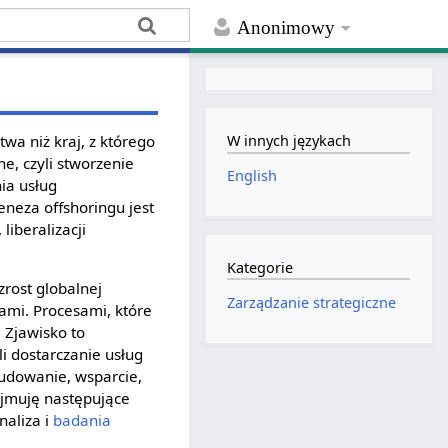
Anonimowy
wa niż kraj, z którego
W innych językach
e, czyli stworzenie
English
nia usług
eza offshoringu jest
liberalizacji
Kategorie
zrost globalnej
Zarządzanie strategiczne
ami. Procesami, które
 Zjawisko to
li dostarczanie usług
budowanie, wsparcie,
ejmuję następujące
analiza i
badania