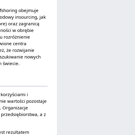
ffshoring obejmuje
odowy insourcing, jak
re) oraz zagranicą
alności w obrębie
su rozróżnienie
wione centra
ż, że rozwijanie
poszukiwanie nowych
 świecie.
 korzyściami i
nie wartości pozostaje
. Organizacje
przedsiębiorstwa, a z
est rezultatem