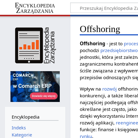
Encyklopedia
Zarządzania
Offshoring
Offshoring
- jest to
proce
pochodzi
przedsiębiorstwo
jednostki, która jest zale
zagranicznemu kontrahento
ściśle związana z wpływem:
przepisów odnoszących si
Wpływ na
rozwój
offshorin
konkurencji, a także libe
najczęściej podlegają off
określane jest często, jak
dzięki wykorzystaniu Inte
Encyklopedia
rozwój aplikacji,
reenginee
Indeks
funkcje: finanse i księgow
Kategorie
rynku
.