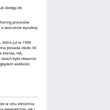
ub dostęp do
fshoring procesów
, a tworzenie wysokiej
c, która już w 1990
irma posiada około 30
a klienta, HR,
 latach było otwarcie
zględem wielkości
kle w celu obniżenia
a wewnętrzne, jak i