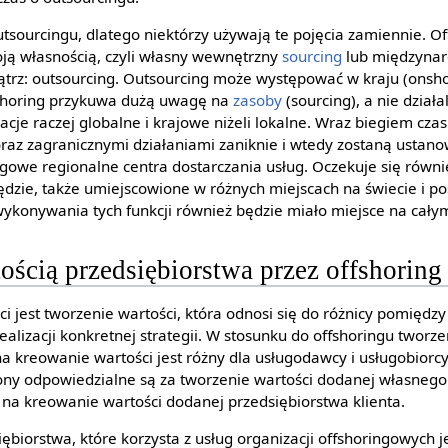
utsourcingu, dlatego niektórzy używają te pojęcia zamiennie. O
ją własnością, czyli własny wewnętrzny
sourcing
lub międzynar
ątrz: outsourcing. Outsourcing może występować w kraju (onsho
fshoring przykuwa dużą uwagę na
zasoby
(sourcing), a nie dział
acje raczej globalne i krajowe niżeli lokalne. Wraz biegiem cza
az zagranicznymi działaniami zaniknie i wtedy zostaną ustano
ugowe regionalne centra dostarczania usług. Oczekuje się równie
ędzie, także umiejscowione w różnych miejscach na świecie i 
ykonywania tych funkcji również będzie miało miejsce na całym
ością przedsiębiorstwa przez offshoring
 jest tworzenie wartości, która odnosi się do różnicy pomiędzy
alizacji konkretnej strategii. W stosunku do offshoringu tworze
a kreowanie wartości jest różny dla usługodawcy i usługobiorcy
rony odpowiedzialne są za tworzenie wartości dodanej własnego 
 na kreowanie wartości dodanej przedsiębiorstwa klienta.
ębiorstwa, które korzysta z usług organizacji offshoringowych j