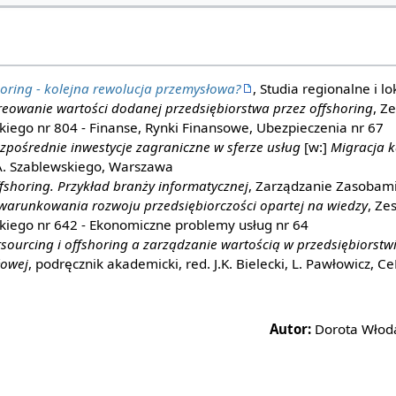
oring - kolejna rewolucja przemysłowa?
, Studia regionalne i lo
reowanie wartości dodanej przedsiębiorstwa przez offshoring
, Z
kiego nr 804 - Finanse, Rynki Finansowe, Ubezpieczenia nr 67
zpośrednie inwestycje zagraniczne w sferze usług
[w:]
Migracja k
 A. Szablewskiego, Warszawa
fshoring. Przykład branży informatycznej
, Zarządzanie Zasobami
warunkowania rozwoju przedsiębiorczości opartej na wiedzy
, Ze
kiego nr 642 - Ekonomiczne problemy usług nr 64
sourcing i offshoring a zarządzanie wartością w przedsiębiorstw
łowej
, podręcznik akademicki, red. J.K. Bielecki, L. Pawłowicz,
Autor:
Dorota Włoda