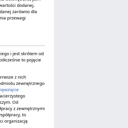
wartości dodanej.
odanej zarówno dla
ania przewagi
kiego i jest skrótem od
ółcześnie to pojęcie
erwsze z nich
 podmiotu zewnętrznego
ięwzięcie
macierzystego
rczym. Od
ółpracy z zewnętrznymi
współpracy, to
ci organizację