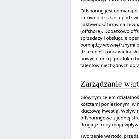
Offshoring jest odmianą o
zarówno działania pod swo
i aktywność firmy na zewn
(offshore). Dodatkowo of
sprzedaży i obsługuje oper
pomiędzy wewnętrznymi or
działalności oraz wielousł
nowych funkcji produktu b
talentów niezbędnych do w
Zarządzanie wart
Głównym celem działalności
kosztami poniesionymi w re
kluczową kwestią. Wpływ n
offshoringowe z jednej st
drugiej strony mają wpływ
Tworzenie wartości przedsi