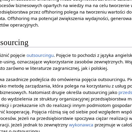
rocesów biznesowych opartych na wiedzy ma na celu tworzenie 
edsiębiorstwa przez offshoring polega na tworzeniu wartości d
ienta. Offshoring ma potencjał zwiększenia wydajności, generow
sztów operacyjnych.
tsourcing
óżnić pojęcie
outsourcingu
. Pojęcie to pochodzi z języka angiels
e-using, oznaczające wykorzystanie zasobów zewnętrznych. Wsp
o zarówno w literaturze zagranicznej, jak i polskiej.
wa zasadnicze podejścia do omówienia pojęcia outsourcingu. Pi
jako metodę zarządzania, która polega na korzystaniu z usług
biznesowych. Natomiast drugie określa outsourcing jako
przeds
 do wydzielenia ze struktury organizacyjnej przedsiębiorstwa 
unkcji i przekazanie ich do realizacji innym podmiotom gospoda
nić kooperację. Pojęcia różnią się od siebie pod względem wsp
rocesów. Jeżeli na przedsiębiorstwie spoczywa ciężar realizacji 
cji. Jeżeli jednak to zewnętrzny
wykonawca
przejmuje w całoś
as o outsourcingu.