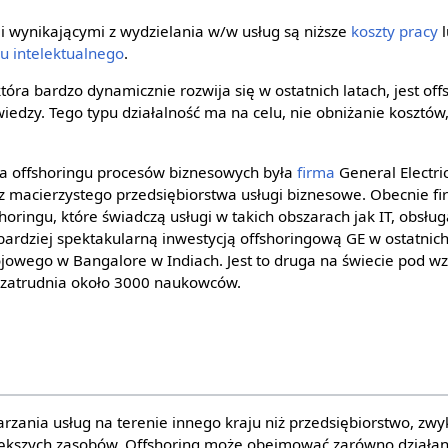
 wynikającymi z wydzielania w/w usług są niższe
koszty pracy
l
łu intelektualnego
.
óra bardzo dynamicznie rozwija się w ostatnich latach, jest of
edzy. Tego typu działalność ma na celu, nie obniżanie kosztów
a offshoringu procesów biznesowych była
firma
General Electri
z macierzystego przedsiębiorstwa usługi biznesowe. Obecnie f
horingu, które świadczą usługi w takich obszarach jak IT, obsług
bardziej spektakularną inwestycją offshoringową GE w ostatnich
owego w Bangalore w Indiach. Jest to druga na świecie pod w
a zatrudnia około 3000 naukowców.
rzania usług na terenie innego kraju niż przedsiębiorstwo, zwy
iększych zasobów. Offshoring może obejmować zarówno działani