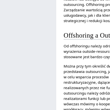
outsourcing. Offshoring p
Zarządzanie wartością prz
usługodawcy, jak i dla kl
strategicznej i redukcji ko
Offshoring a Ou
Od offshoringu należy odr
wyrażenia outside-resourc
stosowane jest bardzo częst
Można przy tym określić d
przedstawia outsourcing, 
w celu wsparcia procesów 
restrukturyzacyjne, dążące
realizowanych przez nie f
outsourcingu należy odróż
realizatorami funkcji lub p
wówczas mówimy o koopera
współpracy, mówimy wówcz