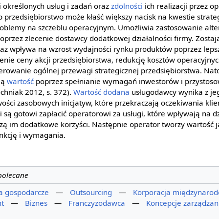
i określonych usług i zadań oraz
zdolności
ich realizacji przez o
b przedsiębiorstwo może kłaść większy nacisk na kwestie strateg
roblemy na szczeblu operacyjnym. Umożliwia zastosowanie alte
poprzez zlecenie dostawcy dodatkowej działalności firmy. Zosta
az wpływa na wzrost wydajności rynku produktów poprzez lepsz
nie ceny akcji przedsiębiorstwa, redukcję kosztów operacyjnyc
erowanie ogólnej przewagi strategicznej przedsiębiorstwa. Nat
ją
wartość
poprzez spełnianie wymagań inwestorów i przystoso
óchniak 2012, s. 372).
Wartość dodana
usługodawcy wynika z je
ości zasobowych inicjatyw, które przekraczają oczekiwania kli
i są gotowi zapłacić operatorowi za usługi, które wpływają na dz
szą im dodatkowe korzyści. Następnie operator tworzy wartość
unkcję i wymagania.
 polecane
ia gospodarcze
—
Outsourcing
—
Korporacja międzynaro
nt
—
Biznes
—
Franczyzodawca
—
Koncepcje zarządzan