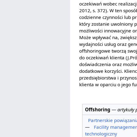
oczekiwań wobec realizacj
2012, s. 372). W ten sposó
codzienne czynności lub p
który zostanie uwolniony 
możliwości innowacyjne or
Może wpływać na, zwiększe
wydajności usług oraz gen
offshoringowe tworzą swo
do oczekiwań klienta (J.Pr
doświadczenia oraz możliw
dodatkowe korzyści. Klienc
przedsiębiorstwa i przyno
klienta w oparciu o jego f
Offshoring
—
artykuły
Partnerskie powiązan
—
Facility manageme
technologiczny