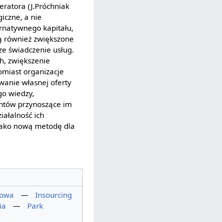
peratora (J.Próchniak
iczne, a nie
rnatywnego kapitału,
ją również zwiększone
e świadczenie usług.
h, zwiększenie
omiast organizacje
wanie własnej oferty
go wiedzy,
entów przynoszące im
iałalność ich
 jako nową metodę dla
dowa
—
Insourcing
ia
—
Park