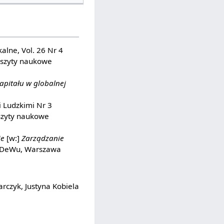
kalne, Vol. 26 Nr 4
eszyty naukowe
apitału w globalnej
 Ludzkimi Nr 3
szyty naukowe
ie
[w:]
Zarządzanie
 CeDeWu, Warszawa
rczyk, Justyna Kobiela