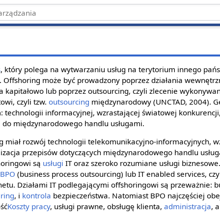
s
, który polega na wytwarzaniu usług na terytorium innego państ
. Offshoring może być prowadzony poprzez działania wewnętrzn
żna kapitałowo lub poprzez outsourcing, czyli zlecenie wykonywa
wi, czyli tzw.
outsourcing
międzynarodowy (UNCTAD, 2004). Gen
 technologii informacyjnej, wzrastającej światowej konkurencji, 
ę do międzynarodowego handlu usługami.
g miał rozwój technologii telekomunikacyjno-informacyjnych, w
ralizacja przepisów dotyczących międzynarodowego handlu usług
shoringowi są
usługi
IT oraz szeroko rozumiane usługi biznesowe.
o
BPO
(business process outsourcing) lub IT enabled services, czy
rnetu. Działami IT podlegającymi offshoringowi są przeważnie: 
ring
, i
kontrola
bezpieczeństwa. Natomiast BPO najczęściej ob
ość
Koszty pracy
, usługi prawne, obsługę klienta,
administracja
, 