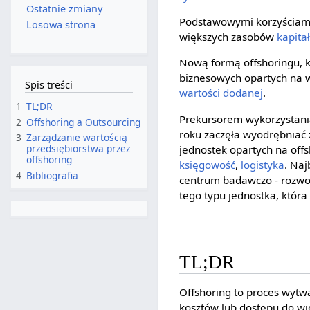
Ostatnie zmiany
Podstawowymi korzyściami
Losowa strona
większych zasobów
kapita
Nową formą offshoringu, kt
biznesowych opartych na wi
Spis treści
wartości dodanej
.
1
TL;DR
Prekursorem wykorzystani
2
Offshoring a Outsourcing
roku zaczęła wyodrębniać 
3
Zarządzanie wartością
przedsiębiorstwa przez
jednostek opartych na offs
offshoring
księgowość
,
logistyka
. Naj
4
Bibliografia
centrum badawczo - rozwoj
tego typu jednostka, któr
TL;DR
Offshoring to proces wytwa
kosztów lub dostępu do w