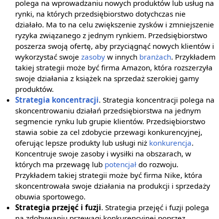
polega na wprowadzaniu nowych produktów lub usług na
rynki, na których przedsiębiorstwo dotychczas nie
działało. Ma to na celu zwiększenie zysków i zmniejszenie
ryzyka związanego z jednym rynkiem. Przedsiębiorstwo
poszerza swoją ofertę, aby przyciągnąć nowych klientów i
wykorzystać swoje
zasoby
w innych
branżach
. Przykładem
takiej strategii może być firma Amazon, która rozszerzyła
swoje działania z książek na sprzedaż szerokiej gamy
produktów.
Strategia koncentracji
. Strategia koncentracji polega na
skoncentrowaniu działań przedsiębiorstwa na jednym
segmencie rynku lub grupie klientów. Przedsiębiorstwo
stawia sobie za cel zdobycie przewagi konkurencyjnej,
oferując lepsze produkty lub usługi niż
konkurencja
.
Koncentruje swoje zasoby i wysiłki na obszarach, w
których ma przewagę lub
potencjał
do rozwoju.
Przykładem takiej strategii może być firma Nike, która
skoncentrowała swoje działania na produkcji i sprzedaży
obuwia sportowego.
Strategia przejęć i fuzji
. Strategia przejęć i fuzji polega
na zdobywaniu przewagi konkurencyjnej poprzez