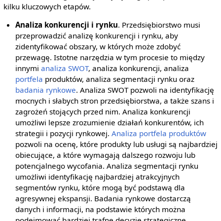
kilku kluczowych etapów.
Analiza konkurencji i rynku
. Przedsiębiorstwo musi
przeprowadzić analizę konkurencji i rynku, aby
zidentyfikować obszary, w których może zdobyć
przewagę. Istotne narzędzia w tym procesie to między
innymi
analiza SWOT
, analiza konkurencji, analiza
portfela
produktów, analiza segmentacji rynku oraz
badania rynkowe
. Analiza SWOT pozwoli na identyfikację
mocnych i słabych stron przedsiębiorstwa, a także szans i
zagrożeń stojących przed nim. Analiza konkurencji
umożliwi lepsze zrozumienie działań konkurentów, ich
strategii i pozycji rynkowej.
Analiza portfela produktów
pozwoli na ocenę, które produkty lub usługi są najbardziej
obiecujące, a które wymagają dalszego rozwoju lub
potencjalnego wycofania. Analiza segmentacji rynku
umożliwi identyfikację najbardziej atrakcyjnych
segmentów rynku, które mogą być podstawą dla
agresywnej ekspansji. Badania rynkowe dostarczą
danych i informacji, na podstawie których można
podejmować bardziej trafne decyzje strategiczne.