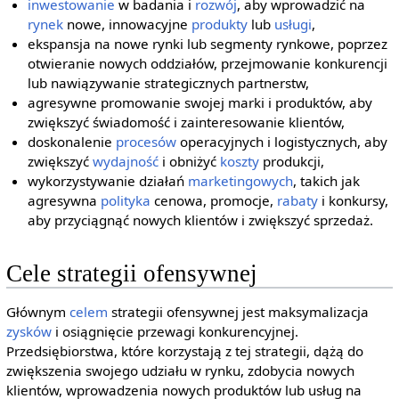
inwestowanie
w badania i
rozwój
, aby wprowadzić na
rynek
nowe, innowacyjne
produkty
lub
usługi
,
ekspansja na nowe rynki lub segmenty rynkowe, poprzez
otwieranie nowych oddziałów, przejmowanie konkurencji
lub nawiązywanie strategicznych partnerstw,
agresywne promowanie swojej marki i produktów, aby
zwiększyć świadomość i zainteresowanie klientów,
doskonalenie
procesów
operacyjnych i logistycznych, aby
zwiększyć
wydajność
i obniżyć
koszty
produkcji,
wykorzystywanie działań
marketingowych
, takich jak
agresywna
polityka
cenowa, promocje,
rabaty
i konkursy,
aby przyciągnąć nowych klientów i zwiększyć sprzedaż.
Cele strategii ofensywnej
Głównym
celem
strategii ofensywnej jest maksymalizacja
zysków
i osiągnięcie przewagi konkurencyjnej.
Przedsiębiorstwa, które korzystają z tej strategii, dążą do
zwiększenia swojego udziału w rynku, zdobycia nowych
klientów, wprowadzenia nowych produktów lub usług na