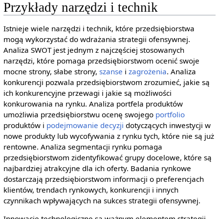
Przykłady narzędzi i technik
Istnieje wiele narzędzi i technik, które przedsiębiorstwa
mogą wykorzystać do wdrażania strategii ofensywnej.
Analiza SWOT jest jednym z najczęściej stosowanych
narzędzi, które pomaga przedsiębiorstwom ocenić swoje
mocne strony, słabe strony,
szanse
i
zagrożenia
. Analiza
konkurencji pozwala przedsiębiorstwom zrozumieć, jakie są
ich konkurencyjne przewagi i jakie są możliwości
konkurowania na rynku. Analiza portfela produktów
umożliwia przedsiębiorstwu ocenę swojego
portfolio
produktów i
podejmowanie decyzji
dotyczących inwestycji w
nowe produkty lub wycofywania z rynku tych, które nie są już
rentowne. Analiza segmentacji rynku pomaga
przedsiębiorstwom zidentyfikować grupy docelowe, które są
najbardziej atrakcyjne dla ich oferty. Badania rynkowe
dostarczają przedsiębiorstwom informacji o preferencjach
klientów, trendach rynkowych, konkurencji i innych
czynnikach wpływających na sukces strategii ofensywnej.
Innowacje technologiczne są ważnym elementem strategii