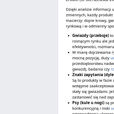
Dzięki analizie informac
zmiennych, każdy produkt 
macierzy: dojne krowy, gw
rynkową i w odmienny sp
Gwiazdy (przeboje)
to
rosnącym rynku ale j
efektywności, rozmiaru
W miarę dojrzewania r
mocną pozycję, duży
ud
przedsiębiorstwu nadw
gwiazd), badania czy
r
Znaki zapytania (dyl
Są to produkty w fazie
wstępnie zaakceptowa
stały się gwiazdami. Je
zastanowić się nad zap
Psy (kule u nogi)
są pr
konkurencyjną i niski
u
wprowadzenia ulepszeń