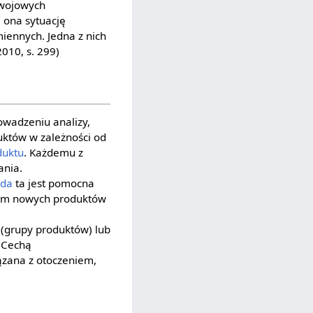
zwojowych
 ona sytuację
iennych. Jedna z nich
2010, s. 299)
wadzeniu analizy,
uktów w zależności od
duktu
. Każdemu z
ania.
da
ta jest pomocna
em nowych produktów
 (grupy produktów) lub
. Cechą
ązana z otoczeniem,