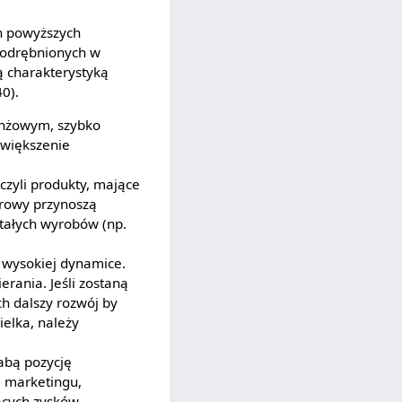
h powyższych
wyodrębnionych w
ą charakterystyką
0).
anżowym, szybko
większenie
 czyli produkty, mające
krowy przynoszą
tałych wyrobów (np.
i wysokiej dynamice.
rania. Jeśli zostaną
h dalszy rozwój by
ielka, należy
abą pozycję
 marketingu,
cych zysków,