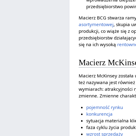
przedsiębiorstwo powin
Macierz BCG stwarza ramy
asortymentowej
, skupia 
produkcji, co wiąże się z 
przedsiębiorstw działający
się na ich wysoką
rentown
Macierz McKins
Macierz McKinsey została 
też nazywana jest również
wymiarach: atrakcyjności 
zmienne. Zmienne charakte
pojemność rynku
konkurencja
sytuacja materialna kl
faza cyklu życia produk
wzrost sprzedaży