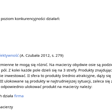
poziom konkurencyjności działań:
fektywność
(A. Czubała 2012, s. 279)
 zmienne te mogą się różnić. Na macierzy obydwie osie są podzie
pól. Z kolei każde pole dzieli się na 3 strefy. Produkty znajdując
nie inwestować. II sfera to produkty średnio atrakcyjne, dąży si
III ulokowane są produkty w najtrudniejszej sytuacji, zaleca się
by odpowiednio ulokować produkt na macierzy należy:
ch działa
firma
acierzy