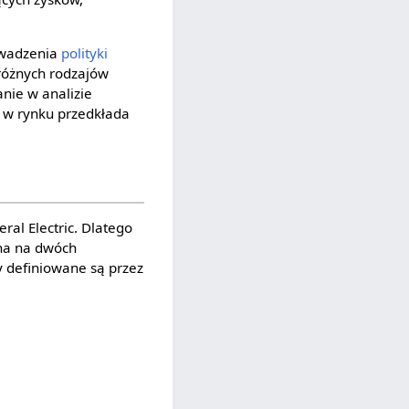
owadzenia
polityki
różnych rodzajów
anie w analizie
u w rynku przedkłada
al Electric. Dlatego
ona na dwóch
y definiowane są przez