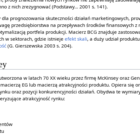
no z nich zrezygnować (Podstawy... 2001 s. 141).
 dla prognozowania skuteczności działań marketingowych, pr
uwagę przedsiębiorstwa na przepływach środków finansowych z 
optymalizacją portfela produkcji. Macierz BCG znajduje zastosow
ch w sektorach, gdzie istnieje
efekt skali
, a duży udział produkt
ość
(G. Gierszewska 2003 s. 204).
ey
utworzona w latach 70 XX wieku przez firmę McKinsey oraz Gener
 macierzą EG lub macierzą atrakcyjności produktu. Opiera się 
rynku oraz pozycji konkurencyjności działań. Obydwa te wymiar
ryzujące atrakcyjność rynku:
ientów
tu