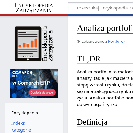
Encyklopedia
Zarządzania
Analiza portfol
(Przekierowano z
Portfolio
)
TL;DR
Analiza portfolio to metod
analizy, takie jak macierz
stopę wzrostu rynku, dziel
się na atrakcyjności rynku
życia. Analiza portfolio p
do wymagań rynku.
Encyklopedia
Definicja
Indeks
Kategorie