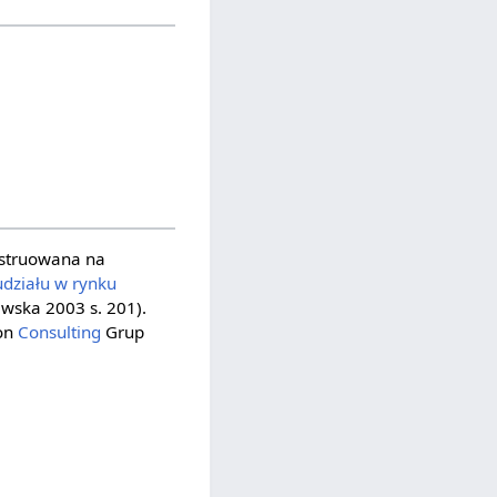
onstruowana na
udziału w rynku
ewska 2003 s. 201).
ton
Consulting
Grup