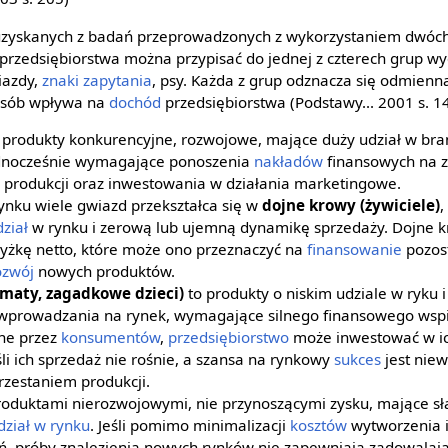
ji uzyskanych z badań przeprowadzonych z wykorzystaniem dwóc
przedsiębiorstwa można przypisać do jednej z czterech grup 
iazdy,
znaki zapytania
, psy. Każda z grup odznacza się odmienn
osób wpływa na
dochód
przedsiębiorstwa (Podstawy... 2001 s. 14
 produkty konkurencyjne, rozwojowe, mające duży udział w br
ednocześnie wymagające ponoszenia
nakładów
finansowych na z
 produkcji oraz inwestowania w działania marketingowe.
ynku wiele gwiazd przekształca się w
dojne krowy (żywiciele)
,
ział
w rynku i zerową lub ujemną dynamikę sprzedaży. Dojne 
yżkę netto, które może ono przeznaczyć na
finansowanie
pozos
ozwój
nowych produktów.
ematy, zagadkowe dzieci)
to produkty o niskim udziale w ryku 
 wprowadzania na rynek, wymagające silnego finansowego wspie
ne przez
konsumentów
,
przedsiębiorstwo
może inwestować w ic
śli ich sprzedaż nie rośnie, a szansa na rynkowy
sukces
jest niew
rzestaniem produkcji.
oduktami nierozwojowymi, nie przynoszącymi zysku, mające sł
dział w rynku
. Jeśli pomimo minimalizacji
kosztów
wytworzenia i
, próby znalezienia nowych rynków nie zapewniają zadowalają