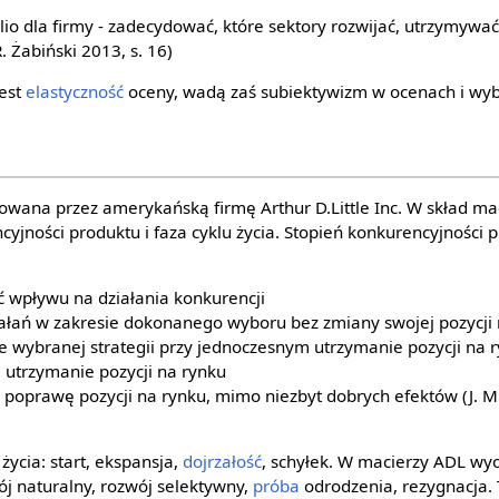
io dla firmy - zadecydować, które sektory rozwijać, utrzymywać 
 Żabiński 2013, s. 16)
jest
elastyczność
oceny, wadą zaś subiektywizm w ocenach i wy
owana przez amerykańską firmę Arthur D.Little Inc. W skład m
yjności produktu i faza cyklu życia. Stopień konkurencyjności p
 wpływu na działania konkurencji
iałań w zakresie dokonanego wyboru bez zmiany swojej pozycji
ie wybranej strategii przy jednoczesnym utrzymanie pozycji na 
 utrzymanie pozycji na rynku
 poprawę pozycji na rynku, mimo niezbyt dobrych efektów (J. M
życia: start, ekspansja,
dojrzałość
, schyłek. W macierzy ADL wy
ój naturalny, rozwój selektywny,
próba
odrodzenia, rezygnacja. 