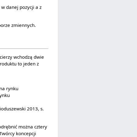
w danej pozycji a z
borze zmiennych.
acierzy wchodzą dwie
roduktu to jeden z
 na rynku
rynku
ioduszewski 2013, s.
odrębnić można cztery
Twórcy koncepcji