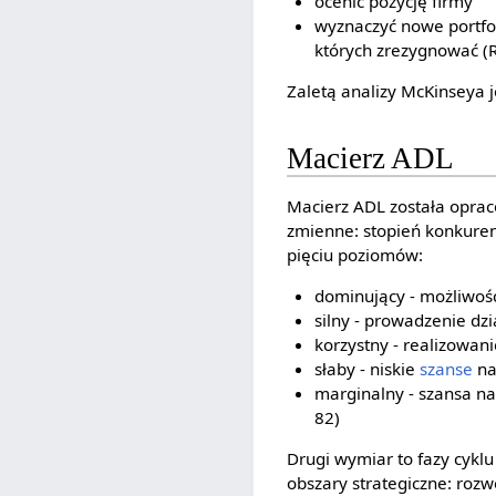
ocenić pozycję firmy
wyznaczyć nowe portfol
których zrezygnować (R.
Zaletą analizy McKinseya 
Macierz ADL
Macierz ADL została oprac
zmienne: stopień konkurenc
pięciu poziomów:
dominujący - możliwość
silny - prowadzenie dz
korzystny - realizowan
słaby - niskie
szanse
na
marginalny - szansa na
82)
Drugi wymiar to fazy cyklu 
obszary strategiczne: rozw