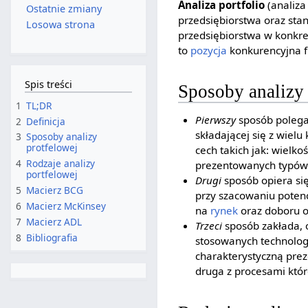
Analiza portfolio
(analiza
Ostatnie zmiany
przedsiębiorstwa oraz st
Losowa strona
przedsiębiorstwa w konkre
to
pozycja
konkurencyjna f
Spis treści
Sposoby analizy 
1
TL;DR
Pierwszy
sposób polega
2
Definicja
składającej się z wiel
3
Sposoby analizy
protfelowej
cech takich jak: wielko
4
Rodzaje analizy
prezentowanych typów
portfelowej
Drugi
sposób opiera się
5
Macierz BCG
przy szacowaniu potenc
6
Macierz McKinsey
na
rynek
oraz doboru 
7
Macierz ADL
Trzeci
sposób zakłada, 
8
Bibliografia
stosowanych technologi
charakterystyczną prez
druga z procesami któr