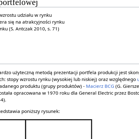
portfelowej
wzrostu udziału w rynku
era się na atrakcyjności rynku
nku (S. Antczak 2010, s. 71)
bardzo użyteczną metodą prezentacji portfela produkcji jest sk
: stopy wzrostu rynku (wysokiej lub niskiej) oraz względnego
badanego produktu (grupy produktów) -
Macierz BCG
(G. Giersz
stała opracowana w 1970 roku dla General Electric przez Bos
44).
edstawia poniższy rysunek: