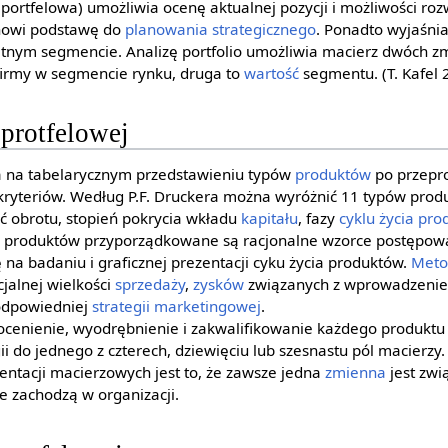
 portfelowa) umożliwia ocenę aktualnej pozycji i możliwości ro
anowi podstawę do
planowania strategicznego
. Ponadto wyjaśnia
tnym segmencie. Analizę portfolio umożliwia macierz dwóch zm
irmy w segmencie rynku, druga to
wartość
segmentu. (T. Kafel 
protfelowej
 na tabelarycznym przedstawieniu typów
produktów
po przepro
u kryteriów. Według P.F. Druckera można wyróżnić 11 typów prod
ść obrotu, stopień pokrycia wkładu
kapitału
, fazy
cyklu życia pro
 produktów przyporządkowane są racjonalne wzorce postępow
 na badaniu i graficznej prezentacji cyku życia produktów.
Meto
jalnej wielkości
sprzedaży
,
zysków
związanych z wprowadzeni
odpowiedniej
strategii marketingowej
.
ocenienie, wyodrębnienie i zakwalifikowanie każdego produktu
i do jednego z czterech, dziewięciu lub szesnastu pól macierzy
entacji macierzowych jest to, że zawsze jedna
zmienna
jest zwi
e zachodzą w organizacji.