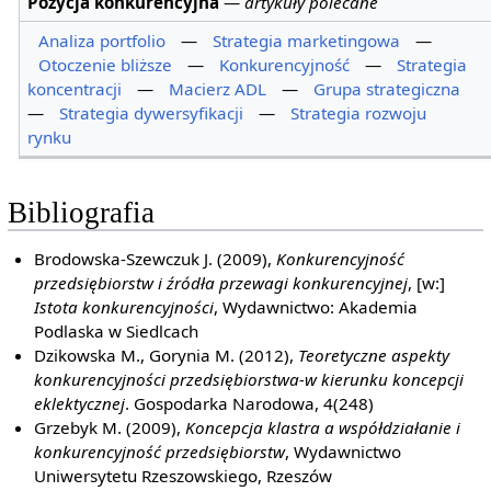
Pozycja konkurencyjna
—
artykuły polecane
Analiza portfolio
—
Strategia marketingowa
—
Otoczenie bliższe
—
Konkurencyjność
—
Strategia
koncentracji
—
Macierz ADL
—
Grupa strategiczna
—
Strategia dywersyfikacji
—
Strategia rozwoju
rynku
Bibliografia
Brodowska-Szewczuk J. (2009),
Konkurencyjność
przedsiębiorstw i źródła przewagi konkurencyjnej
, [w:]
Istota konkurencyjności
, Wydawnictwo: Akademia
Podlaska w Siedlcach
Dzikowska M., Gorynia M. (2012),
Teoretyczne aspekty
konkurencyjności przedsiębiorstwa-w kierunku koncepcji
eklektycznej
. Gospodarka Narodowa, 4(248)
Grzebyk M. (2009),
Koncepcja klastra a współdziałanie i
konkurencyjność przedsiębiorstw
, Wydawnictwo
Uniwersytetu Rzeszowskiego, Rzeszów