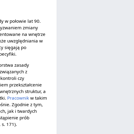
y w połowie lat 90.
d wyzwaniem zmiany
rientowane na wnętrze
kże uwzględniania w
cy sięgają po
ecyfiki.
orstwa zasady
związanych z
ontroli czy
iem przekształcenie
ętrznych struktur, a
tki.
Pracownik
w takim
ośnie. Zgodnie z tym,
h, jak i twardych
stąpienie prób
 s. 171).