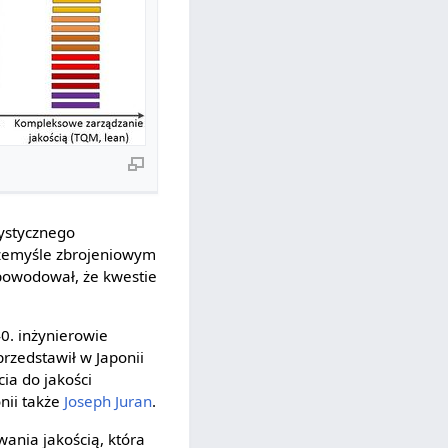
ystycznego
przemyśle zbrojeniowym
spowodował, że kwestie
0. inżynierowie
przedstawił w Japonii
ia do jakości
nii także
Joseph Juran
.
ania jakością, która