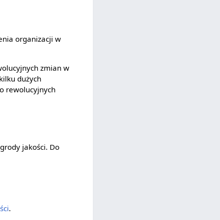
enia organizacji w
wolucyjnych zmian w
kilku dużych
do rewolucyjnych
grody jakości. Do
ści
.