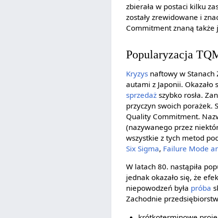
zbierała w postaci kilku z
zostały zrewidowane i znac
Commitment znaną także 
Popularyzacja TQ
Kryzys
naftowy w Stanach 
autami z Japonii. Okazało 
sprzedaż
szybko rosła. Za
przyczyn swoich porażek. 
Quality Commitment. Nazw
(nazywanego przez niektór
wszystkie z tych metod poc
Six Sigma
,
Failure Mode an
W latach 80. nastąpiła pop
jednak okazało się, że efe
niepowodzeń była
próba
s
Zachodnie przedsiębiorstw
krótkoterminowe proje