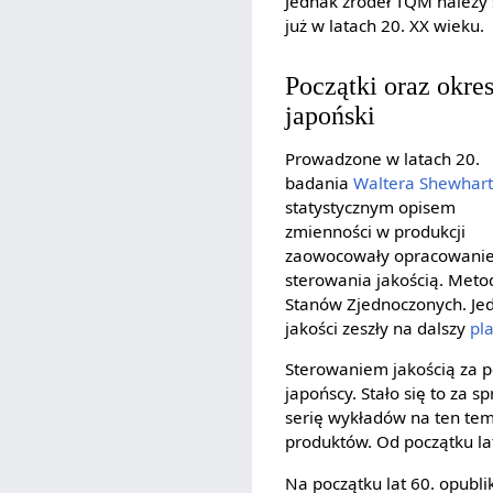
Jednak źródeł TQM należy
już w latach 20. XX wieku.
Początki oraz okre
japoński
Prowadzone w latach 20.
badania
Waltera Shewhar
statystycznym opisem
zmienności w produkcji
zaowocowały opracowaniem
sterowania jakością. Meto
Stanów Zjednoczonych. J
jakości zeszły na dalszy
pl
Sterowaniem jakością za p
japońscy. Stało się to za 
serię wykładów na ten te
produktów. Od początku lat
Na początku lat 60. opub