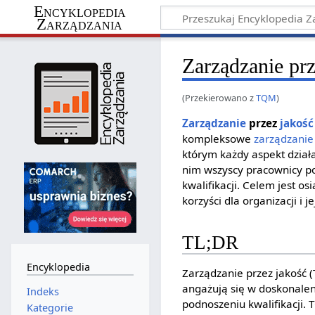
Encyklopedia
Zarządzania
Zarządzanie prz
(Przekierowano z
TQM
)
Zarządzanie
przez
jakość
kompleksowe
zarządzanie
którym każdy aspekt dział
nim wszyscy pracownicy p
kwalifikacji. Celem jest o
korzyści dla organizacji i 
TL;DR
Encyklopedia
Zarządzanie przez jakość 
angażują się w doskonalen
Indeks
podnoszeniu kwalifikacji. 
Kategorie