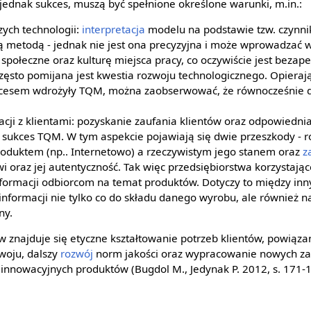
 jednak sukces, muszą być spełnione określone warunki, m.in.:
zych technologii:
interpretacja
modelu na podstawie tzw. czynni
ą metodą - jednak nie jest ona precyzyjna i może wprowadzać 
społeczne oraz kulturę miejsca pracy, co oczywiście jest bezape
ęsto pomijana jest kwestia rozwoju technologicznego. Opierając
sukcesem wdrożyły TQM, można zaobserwować, że równocześnie d
ji z klientami: pozyskanie zaufania klientów oraz odpowiedni
sukces TQM. W tym aspekcie pojawiają się dwie przeszkody - r
duktem (np.. Internetowo) a rzeczywistym jego stanem oraz
z
i oraz jej autentyczność. Tak więc przedsiębiorstwa korzystaj
informacji odbiorcom na temat produktów. Dotyczy to między i
informacji nie tylko co do składu danego wyrobu, ale również 
ny.
 znajduje się etyczne kształtowanie potrzeb klientów, powiąz
woju, dalszy
rozwój
norm jakości oraz wypracowanie nowych za
 innowacyjnych produktów (Bugdol M., Jedynak P. 2012, s. 171-1