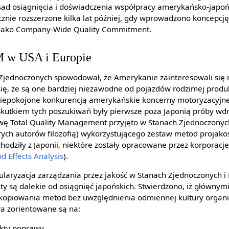
asad osiągnięcia i doświadczenia współpracy amerykańsko-japoń
znie rozszerzone kilka lat później, gdy wprowadzono koncepcję 
jako Company-Wide Quality Commitment.
M w USA i Europie
Zjednoczonych spowodował, że Amerykanie zainteresowali się 
się, że są one bardziej niezawodne od pojazdów rodzimej produk
niepokojone konkurencją amerykańskie koncerny motoryzacyjne
Skutkiem tych poszukiwań były pierwsze poza Japonią próby wd
ę Total Quality Management przyjęto w Stanach Zjednoczonych
ych autorów filozofią) wykorzystującego zestaw metod projako
hodziły z Japonii, niektóre zostały opracowane przez korporacj
d Effects Analysis
).
ularyzacja zarządzania przez jakość w Stanach Zjednoczonych i
kty są dalekie od osiągnięć japońskich. Stwierdzono, iż główny
kopiowania metod bez uwzględnienia odmiennej kultury organiz
a zorientowane są na:
kty poprawy,