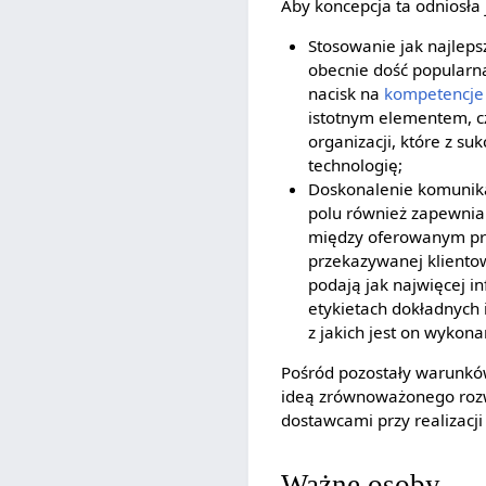
Aby koncepcja ta odniosła
Stosowanie jak najleps
obecnie dość popularn
nacisk na
kompetencje
istotnym elementem, cz
organizacji, które z 
technologię;
Doskonalenie komunikac
polu również zapewnia 
między oferowanym pro
przekazywanej klientow
podają jak najwięcej 
etykietach dokładnych 
z jakich jest on wykona
Pośród pozostały warunków
ideą zrównoważonego roz
dostawcami przy realizacji
Ważne osoby