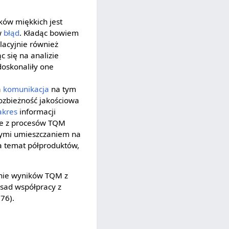
ków miękkich jest
w
błąd
. Kładąc bowiem
lacyjnie również
 się na analizie
oskonaliły one
a
komunikacja
na tym
ozbieżność jakościowa
akres
informacji
ące z procesów TQM
nnymi umieszczaniem na
na temat półproduktów,
anie wyników TQM z
sad współpracy z
76).