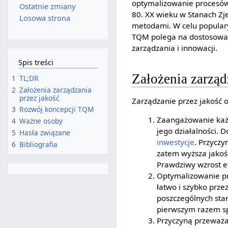
optymalizowanie procesów 
Ostatnie zmiany
80. XX wieku w Stanach Zje
Losowa strona
metodami. W celu populary
TQM polega na dostosowan
zarządzania i innowacji.
Spis treści
Założenia zarząd
1
TL;DR
2
Założenia zarządzania
przez jakość
Zarządzanie przez jakość o
3
Rozwój koncepcji TQM
Zaangażowanie każd
4
Ważne osoby
jego działalności. 
5
Hasła związane
inwestycje
. Przyczy
6
Bibliografia
zatem wyższa jakoś
Prawdziwy wzrost ef
Optymalizowanie pr
łatwo i szybko prze
poszczególnych sta
pierwszym razem s
Przyczyną przeważa