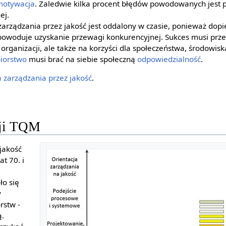
motywacja
. Zaledwie kilka procent błędów powodowanych jest
ej.
arządzania przez jakość jest oddalony w czasie, ponieważ dopi
owoduje uzyskanie przewagi konkurencyjnej. Sukces musi przek
 organizacji, ale także na korzyści dla społeczeństwa, środowiska
biorstwo
musi brać na siebie społeczną
odpowiedzialność
.
a zarządzania przez jakość
.
ji TQM
jakość
at 70. i
ło się
y
rstw -
ą.