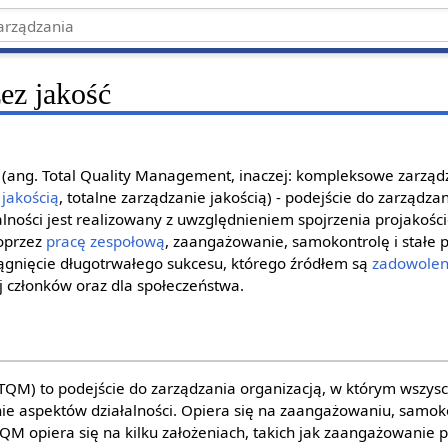
ez jakość
(ang. Total Quality Management, inaczej: kompleksowe zarządz
 jakością
, totalne zarządzanie jakością) - podejście do zarządza
alności jest realizowany z uwzględnieniem spojrzenia projakośc
oprzez
pracę zespołową
, zaangażowanie, samokontrolę i stałe
siągnięcie długotrwałego sukcesu, którego źródłem są
zadowoleni
jej członków oraz dla społeczeństwa.
(TQM) to podejście do zarządzania organizacją, w którym wszys
ie aspektów działalności. Opiera się na zaangażowaniu, samoko
TQM opiera się na kilku założeniach, takich jak zaangażowanie