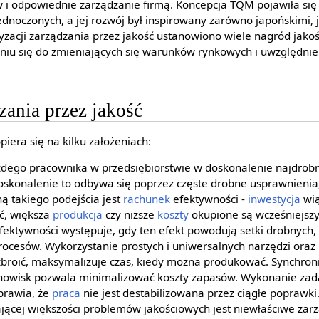
i odpowiednie zarządzanie firmą. Koncepcja TQM pojawiła się n
dnoczonych, a jej rozwój był inspirowany zarówno japońskimi, 
zacji zarządzania przez jakość ustanowiono wiele nagród jakoś
iu się do zmieniających się warunków rynkowych i uwzględni
zania przez jakość
piera się na kilku założeniach:
ego pracownika w przedsiębiorstwie w doskonalenie najdrobn
Doskonalenie to odbywa się poprzez częste drobne usprawnienia,
ną takiego podejścia jest
rachunek
efektywności -
inwestycja
wią
ć, większa
produkcja
czy niższe
koszty
okupione są wcześniejsz
ektywności występuje, gdy ten efekt powodują setki drobnych, 
ocesów. Wykorzystanie prostych i uniwersalnych narzędzi oraz
zbroić, maksymalizuje czas, kiedy można produkować. Synchron
nowisk pozwala minimalizować koszty zapasów. Wykonanie zad
prawia, że
praca
nie jest destabilizowana przez ciągłe poprawki
jącej większości problemów jakościowych jest niewłaściwe zarz