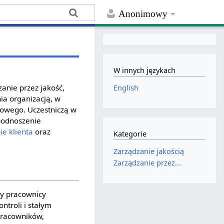
Anonimowy
W innych językach
anie przez jakość,
English
nia organizacją, w
iowego. Uczestniczą w
 podnoszenie
e klienta
oraz
Kategorie
Zarządzanie jakością
Zarządzanie przez...
cy pracownicy
ntroli i stałym
 pracowników,