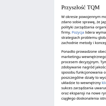
Przyszłość TQM
W okresie powojennym mott
zdano sobie sprawę, że Ja
polityki zarządzania orga
firmy.
Pozycja
lidera wymag
strategiach problemu globa
zachodnie metody i koncepc
Ponadto prowadzone obecn
marketingu wewnętrznego 
procesem decyzyjnym. Tym
zdobywanie nagród jakości
sposobu funkcjonowania or
poszczególne działy to wy
układzie to wewnętrzny
kl
sukces zarządzania uwaru
oraz ekspansji na nowe ry
ciągłego doskonalenia istn