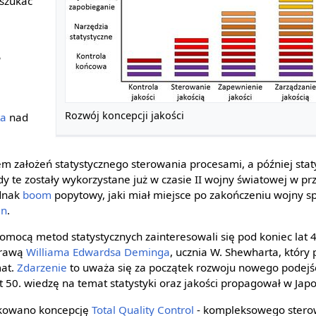
 szukać
s
Rozwój koncepcji jakości
ta
nad
 założeń statystycznego sterowania procesami, a później stat
dy te zostały wykorzystane już w czasie II wojny światowej w 
ednak
boom
popytowy, jaki miał miejsce po zakończeniu wojny 
an
.
omocą metod statystycznych zainteresowali się pod koniec lat 4
sprawą
Williama Edwardsa Deminga
, ucznia W. Shewharta, który 
mat.
Zdarzenie
to uważa się za początek rozwoju nowego podejśc
 50. wiedzę na temat statystyki oraz jakości propagował w Japo
likowano koncepcję
Total Quality Control
- kompleksowego sterow