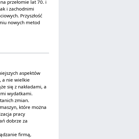
a przełomie lat 70. i
jak i zachodnimi
ciowych. Przyszłość
eniu nowych metod
iejszych aspektów
 a nie wielkie
że się z nakładami, a
ymi wydatkami.
tanich zmian.
 maszyn, które można
izacja pracy
ań dobrze za
.
ądzanie firmą,