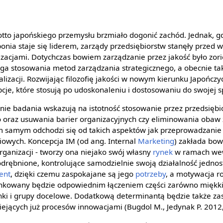
o japońskiego przemysłu brzmiało dogonić zachód. Jednak, gd
ponia staje się liderem, zarządy przedsiębiorstw stanęły prze
nizacjami. Dotychczas bowiem zarządzanie przez jakość było zo
a stosowania metod zarządzania strategicznego, a obecnie ta
lizacji. Rozwijając filozofię jakości w nowym kierunku Japończy
je, które stosują po udoskonaleniu i dostosowaniu do swojej sp
ie badania wskazują na istotność stosowanie przez przedsiębi
oraz usuwania barier organizacyjnych czy eliminowania obaw 
 samym odchodzi się od takich aspektów jak przeprowadzanie k
owych. Koncepcja IM (od ang. Internal
Marketing
) zakłada bow
ganizacji - tworzy ona niejako swój własny
rynek
w ramach wewn
odrębnione, kontrolujące samodzielnie swoją działalność jednos
ient
, dzięki czemu zaspokajane są jego
potrzeby
, a motywacja r
nkowany będzie odpowiednim łączeniem części zarówno miękkic
nki i grupy docelowe. Dodatkową determinantą będzie także za
iejących już procesów innowacjami (Bugdol M., Jedynak P. 2012,