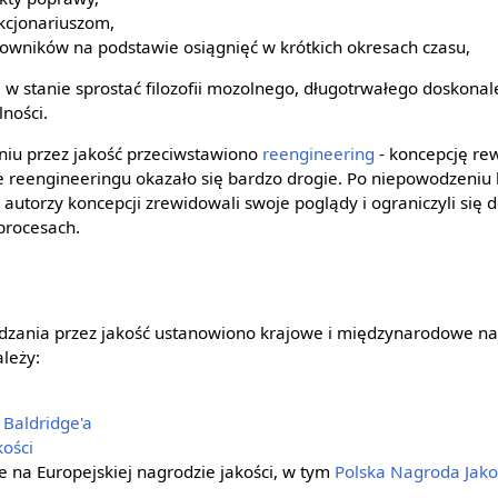
kcjonariuszom,
owników na podstawie osiągnięć w krótkich okresach czasu,
są w stanie sprostać filozofii mozolnego, długotrwałego doskonal
lności.
aniu przez jakość przeciwstawiono
reengineering
- koncepcję re
e reengineeringu okazało się bardzo drogie. Po niepowodzeniu 
autorzy koncepcji zrewidowali swoje poglądy i ograniczyli się 
procesach.
ądzania przez jakość ustanowiono krajowe i międzynarodowe na
ależy:
Baldridge'a
ości
 na Europejskiej nagrodzie jakości, w tym
Polska Nagroda Jako