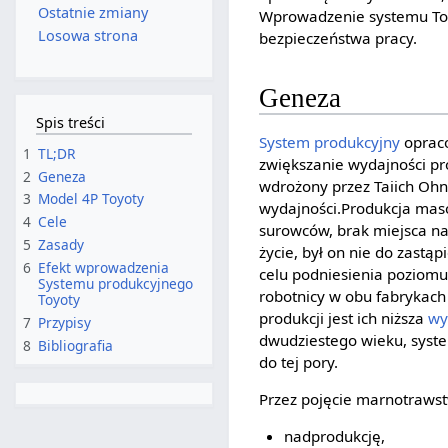
Ostatnie zmiany
Wprowadzenie systemu Toyo
Losowa strona
bezpieczeństwa pracy.
Geneza
Spis treści
System produkcyjny
opraco
1
TL;DR
zwiększanie wydajności pr
2
Geneza
wdrożony przez Taiich Ohn
3
Model 4P Toyoty
wydajności.Produkcja maso
4
Cele
surowców, brak miejsca na
5
Zasady
życie, był on nie do zastąp
6
Efekt wprowadzenia
celu podniesienia poziom
Systemu produkcyjnego
robotnicy w obu fabrykac
Toyoty
produkcji jest ich niższa
wy
7
Przypisy
dwudziestego wieku, syste
8
Bibliografia
do tej pory.
Przez pojęcie marnotraws
nadprodukcję,