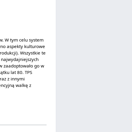
ów. W tym celu system
wno aspekty kulturowe
odukcji). Wszystkie te
 najwydajniejszych
stw zaadoptowało go w
ątku lat 80. TPS
raz z innymi
encyjną walkę z