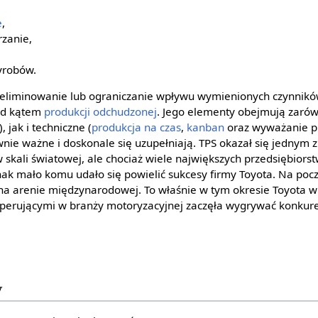
e
,
zanie,
yrobów.
ię eliminowanie lub ograniczanie wpływu wymienionych czynnik
od kątem
produkcji odchudzonej
. Jego elementy obejmują zaró
), jak i techniczne (
produkcja na czas
,
kanban
oraz wyważanie pr
nie ważne i doskonale się uzupełniają. TPS okazał się jednym z
skali światowej, ale chociaż wiele największych przedsiębior
ednak mało komu udało się powielić sukcesy firmy Toyota. Na pocz
na arenie międzynarodowej. To właśnie w tym okresie Toyota w
operującymi w branży motoryzacyjnej zaczęła wygrywać konkur
y