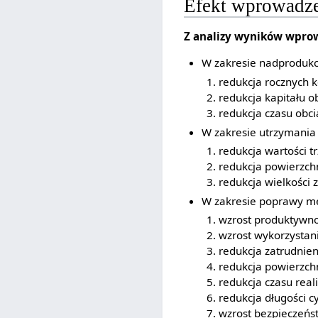
Efekt wprowadze
Z analizy wyników wpro
W zakresie nadprodukcj
redukcja rocznych 
redukcja kapitału 
redukcja czasu obc
W zakresie utrzymani
redukcja wartości 
redukcja powierzc
redukcja wielkości
W zakresie poprawy m
wzrost produktywno
wzrost wykorzystan
redukcja zatrudnien
redukcja powierzch
redukcja czasu real
redukcja długości c
wzrost bezpieczeńs