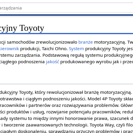
cyjny Toyoty
ukcji samochodów zrewolucjonizowało
branże
motoryzacyjną. T
kierownik
produkcji, Taichi Ohno.
System
produkcyjny Toyoty je
stemu zarządzania. Podstawową regułą systemu produkcyjnego T
ciągłego podnoszenia
jakość
produkowanego wyrobu jak i przed
odukcyjny Toyoty, który rewolucjonizował branżę motoryzacyjną.
trawstwa i ciągłym podnoszeniu jakości. Model 4P Toyoty składa 
racowników i partnerów oraz rozwiązywania problemów. Główn
ści produktów i usług, rozwijanie potencjału pracowników, redu
asady systemu to między innymi honorowanie prawa, szacunek dl
 tworzenie zaawansowanych technologii. Toyota Way, czyli filoz
 ciągłym doskonaleniu, sprawdzaniu przyczyn problemów i prac