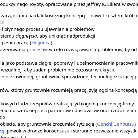
dukcyjnego Toyoty, opracowane przez Jeffrey K. Likera w swoje
w zarządzaniu na dalekosiężnej koncepcji - nawet kosztem krót
ch
o i płynnego procesu ujawniania problemów
systemu
ciągnięcia
, aby uniknąć nadprodukcji
ążenia pracą (
Heijunka
)
 przerywania
procesów
w celu rozwiązywania problemów, by od 
a jako podstawa ciągłej poprawy i upełnomocniania pracowni
 wizualnej, aby żaden problem nie pozostał w ukryciu
ie niezawodnej, gruntownie sprawdzonej technologii służącej 
ów, którzy gruntownie rozumieją pracę, żyją ogólna koncepcją 
kowych ludzi i zespołów realizujących ogólną koncepcję firmy
eniu do szerokiej sieci partnerów i dostawców oraz rzucanie i
się
biście, aby gruntownie zrozumieć sytuację (
Genchi Genbutsu
)
zji
powoli w drodze konsensusu i staranne rozważanie wszystki
(Nemawashi)