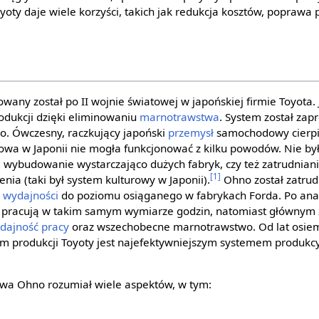
ty daje wiele korzyści, takich jak redukcja kosztów, poprawa 
wany został po II wojnie światowej w japońskiej firmie Toyota. 
odukcji dzięki eliminowaniu
marnotrawstwa
. System został za
o. Ówczesny, raczkujący japoński
przemysł
samochodowy cierpia
wa w Japonii nie mogła funkcjonować z kilku powodów. Nie by
 wybudowanie wystarczająco dużych fabryk, czy też zatrudnian
[1]
ienia (taki był system kulturowy w Japonii).
Ohno został zatrud
u
wydajności
do poziomu osiąganego w fabrykach Forda. Po analiz
h pracują w takim samym wymiarze godzin, natomiast głównym 
dajność pracy
oraz wszechobecne marnotrawstwo. Od lat osiem
m produkcji Toyoty jest najefektywniejszym systemem produkc
twa Ohno rozumiał wiele aspektów, w tym: