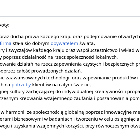
oty:
 oraz ducha prawa każdego kraju oraz podejmowanie otwartych 
firma
stała się dobrym
obywatelem
świata,
ury i zwyczajów każdego kraju oraz współuczestnictwo i wkład 
y poprzez działalność na rzecz społeczności lokalnych,
owanie działań na rzecz zapewnienia czystych i bezpiecznych 
poprzez całość prowadzonych działań,
anie zaawansowanych technologii oraz zapewnianie produktów i 
ch na
potrzeby
klientów na całym świecie,
jnej kultury zachęcającej do indywidualnej kreatywności i propa
oczesnym kreowania wzajemnego zaufania i poszanowania pom
 w harmonii ze społecznością globalną poprzez innowacyjne me
erami biznesowymi w badaniach i tworzeniu w celu osiągnięcia 
oju i uzyskania wzajemnych korzyści, przy równoczesnym otwa