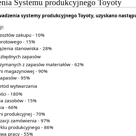
nia Systemu produkcyjnego Toyoty
wadzenia systemy produkcyjnego Toyoty, uzyskano następu
i:
kosztów zakupu - 10%
obrotowego - 15%
iążenia stanowiska - 28%
a zbędnych zapasów
trzymanych z zapasów materiałów - 62%
hni magazynowej - 90%
 zapasów - 95%
etod wytwarzania
ści - 180%
ia zasobów - 15%
ia - 66%
ni produkcyjnej - 70%
izacji zamówienia - 97%
yklu produkcyjnego - 86%
twa pracy - 55%