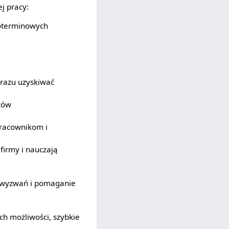
j pracy:
koterminowych
razu uzyskiwać
ków
pracownikom i
firmy i nauczają
m wyzwań i pomaganie
ch możliwości, szybkie