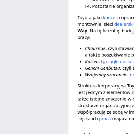
Pozostanie organizac
Toyota jako
koncern
opraco
montownie, sieci
dealersk
Way
. Na tę filozofię, bud
pracy:
Challenge
, czyli staw
a także poszukiwanie 
Kaizen
, tj,
ciągłe dosko
Genchi Genbutsu
, czyl
Wzajemny szacunek
i
p
Struktura korporacyjna Toy
jest jednym z elementów 
także istotne znaczenie 
strukturze organizacyjnej z
współpracują ze sobą w im
ciężka ich
praca
mająca na 