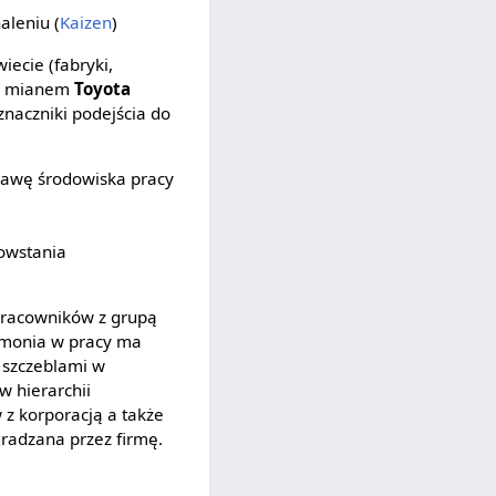
aleniu (
Kaizen
)
ecie (fabryki,
aną mianem
Toyota
znaczniki podejścia do
prawę środowiska pracy
powstania
racowników z grupą
rmonia w pracy ma
 szczeblami w
w hierarchii
 z korporacją a także
gradzana przez firmę.