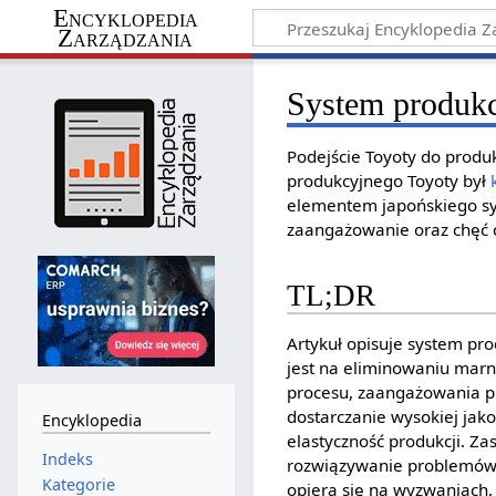
Encyklopedia
Zarządzania
System produk
Podejście Toyoty do prod
produkcyjnego Toyoty był
elementem japońskiego sy
zaangażowanie oraz chęć 
TL;DR
Artykuł opisuje system pr
jest na eliminowaniu marno
procesu, zaangażowania p
dostarczanie wysokiej jako
Encyklopedia
elastyczność produkcji. Z
Indeks
rozwiązywanie problemów i
Kategorie
opiera się na wyzwaniach,