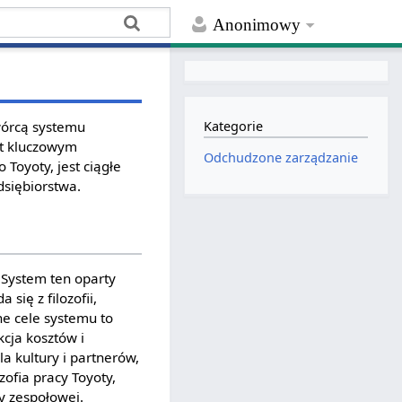
Anonimowy
wórcą systemu
Kategorie
st kluczowym
Odchudzone zarządzanie
oyoty, jest ciągłe
siębiorstwa.
 System ten oparty
się z filozofii,
e cele systemu to
kcja kosztów i
a kultury i partnerów,
ofia pracy Toyoty,
y zespołowej.