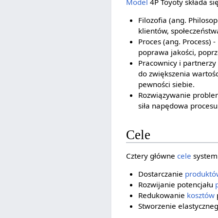
Model
4P Toyoty składa si
Filozofia (ang. Philosop
klientów, społeczeństwa
Proces (ang. Process) 
poprawa jakości, poprz
Pracownicy i partnerzy
do zwiększenia wartośc
pewności siebie.
Rozwiązywanie problem
siła napędowa procesu 
Cele
Cztery główne
cele
systemu
Dostarczanie
produktó
Rozwijanie potencjału
Redukowanie
kosztów
Stworzenie elastyczne