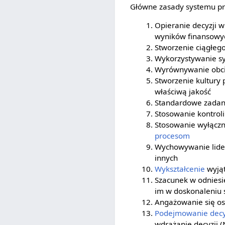
Główne zasady systemu pro
Opieranie decyzji 
wyników finansowy
Stworzenie ciągłeg
Wykorzystywanie 
Wyrównywanie obci
Stworzenie kultury
właściwą jakość
Standardowe zadani
Stosowanie kontroli
Stosowanie wyłączn
procesom
Wychowywanie lider
innych
Wykształcenie
wyjąt
Szacunek w odniesi
im w doskonaleniu 
Angażowanie się oso
Podejmowanie decy
wdrażanie decyzji 