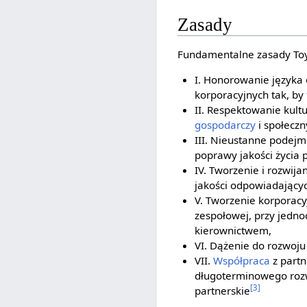
Zasady
Fundamentalne zasady Toy
I. Honorowanie języka
korporacyjnych tak, by
II. Respektowanie kult
gospodarczy
i społeczn
III. Nieustanne podejm
poprawy jakości życia 
IV. Tworzenie i rozwij
jakości odpowiadający
V. Tworzenie korporacy
zespołowej, przy jedn
kierownictwem,
VI. Dążenie do rozwoju
VII.
Współpraca
z partn
długoterminowego rozw
[3]
partnerskie