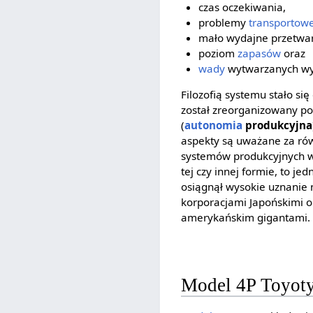
czas oczekiwania,
problemy
transportow
mało wydajne przetwar
poziom
zapasów
oraz
wady
wytwarzanych w
Filozofią systemu stało s
został zreorganizowany p
(
autonomia
produkcyjna
aspekty są uważane za rów
systemów produkcyjnych w 
tej czy innej formie, to j
osiągnął wysokie uznanie 
korporacjami Japońskimi 
amerykańskim gigantami.
Model 4P Toyot