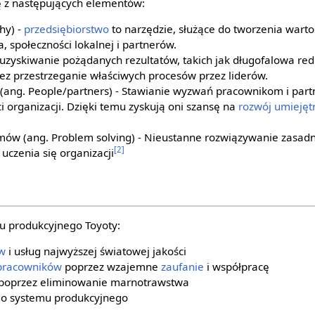
ę z następujących elementów:
hy) -
przedsiębiorstwo
to narzędzie, służące do tworzenia warto
, społeczności lokalnej i partnerów.
- uzyskiwanie pożądanych rezultatów, takich jak długofalowa red
ez przestrzeganie właściwych procesów przez liderów.
 (ang. People/partners) - Stawianie wyzwań pracownikom i par
i organizacji. Dzięki temu zyskują oni szansę na
rozwój
umiejęt
ów (ang. Problem solving) - Nieustanne rozwiązywanie zasad
[2]
uczenia się organizacji
 produkcyjnego Toyoty:
w
i usług najwyższej światowej jakości
pracowników
poprzez wzajemne
zaufanie
i współpracę
poprzez eliminowanie marnotrawstwa
go systemu produkcyjnego