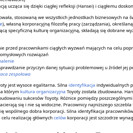
ją ucząca się dzięki ciągłej refleksji (Hansei) i ciągłemu doskon
wała, stosowaną we wszystkich jednostkach biznesowych na świ
ie
), własną korporacyjną filozofię pracy (zarządzania), określ
ującą specyficzną kulturę organizacyjną, składają się dobrane wy
ianie przed pracownikami ciągłych wyzwań mających na celu po
pomysłowych rozwiązań
nalenie
i sprawdzanie przyczyn danej sytuacji problemowej u źródeł jej 
raca zespołowa
oty jest wysoce egalitarna. Silna
identyfikacja
indywidualnych p
na którym
kultura organizacyjna
Toyoty została zbudowana. Ha
w budowaniu sukcesów Toyoty. Różnice pomiędzy poszczególnymi
acierają się i nie są widoczne. Pracownicy najniższego szczebla 
ię wspólnego dobra korporacji. Silna identyfikacja pracowników
celu realizację głównych
celów
korporacji jest szczodrze wyna