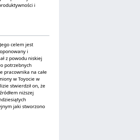
produktywności i
Jego celem jest
proponowany i
ł z powodu niskiej
ło potrzebnych
ie pracownika na całe
niony w Toyocie w
ie stwierdził on, że
źródłem niższej
dziesiątych
yjnym jaki stworzono