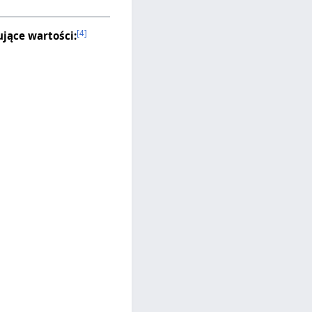
[4]
jące wartości: