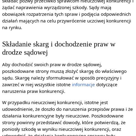
składać pozwy przeciwko sprawcom nieuczciwej konkurencji i
żądać naprawienia wyrządzonej szkody. Sądy mają
obowiązek rozpatrzenia tych spraw i podjęcia odpowiednich
działań mających na celu przywrócenie uczciwej konkurencji
na rynku.
Składanie skarg i dochodzenie praw w
drodze sądowej
Aby dochodzić swoich praw w drodze sądowej,
poszkodowane strony muszą złożyć skargę do właściwego
sądu. Skargę należy sformułować w sposób precyzyjny i
zawrzeć w niej wszystkie istotne
informacje
dotyczące
naruszenia praw konkurencji.
W przypadku nieuczciwej konkurencji, istotne jest
udowodnienie, że doszło do naruszenia przepisów prawa i że
działania konkurencyjne były nieuczciwe. Poszkodowane
strony powinny przedstawić dowody, które potwierdzą, że
poniosły szkodę w wyniku nieuczciwej konkurencji, oraz
udowodnić, że działania konkurencyjne sprawcy były