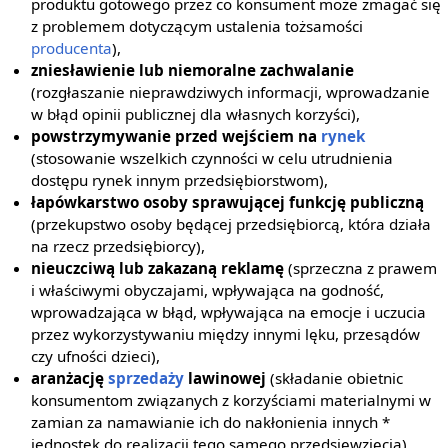
produktu gotowego przez co konsument może zmagać się
z problemem dotyczącym ustalenia tożsamości
producenta
),
zniesławienie lub niemoralne zachwalanie
(rozgłaszanie nieprawdziwych informacji, wprowadzanie
w błąd opinii publicznej dla własnych korzyści),
powstrzymywanie przed wejściem na
rynek
(stosowanie wszelkich czynności w celu utrudnienia
dostępu rynek innym przedsiębiorstwom),
łapówkarstwo osoby sprawującej funkcję publiczną
(przekupstwo osoby będącej przedsiębiorcą, która działa
na rzecz przedsiębiorcy),
nieuczciwą lub zakazaną reklamę
(sprzeczna z prawem
i właściwymi obyczajami, wpływająca na godność,
wprowadzająca w błąd, wpływająca na emocje i uczucia
przez wykorzystywaniu między innymi lęku, przesądów
czy ufności dzieci),
aranżację
sprzedaży
lawinowej
(składanie obietnic
konsumentom związanych z korzyściami materialnymi w
zamian za namawianie ich do nakłonienia innych *
jednostek do realizacji tego samego przedsięwzięcia),