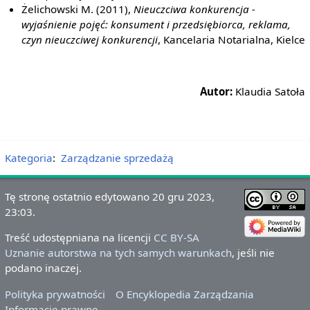
Żelichowski M. (2011),
Nieuczciwa konkurencja -
wyjaśnienie pojęć: konsument i przedsiębiorca, reklama,
czyn nieuczciwej konkurencji
, Kancelaria Notarialna, Kielce
Autor:
Klaudia Satoła
Kategoria
:
Zarządzanie sprzedażą
Tę stronę ostatnio edytowano 20 gru 2023,
23:03.
Treść udostępniana na licencji
CC BY-SA
Uznanie autorstwa na tych samych warunkach
, jeśli nie
podano inaczej.
Polityka prywatności
O Encyklopedia Zarządzania
Informacje prawne