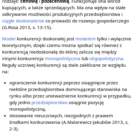
rodzaje:
cenową
i
pozacenową
. Funkcjonuje ona wśród
kupujących, a także sprzedających. Ma ona wpływ na stałe
odkrywanie możliwości produkcyjnych przedsiębiorstwa i
ciągłe doskonalenie
co prowadzi do rozwoju gospodarczego
(G.Rosa 2013, s. 13-15).
Model
konkurencji doskonałej jest
modelem
tylko i wyłącznie
teoretycznym, dzięki czemu można spotkać się również z
konkurencją niedoskonałą do której zalicza się między
innymi konkurencja
monopolistyczna
lub
oligopolistyczna
.
Reguły uczciwej konkurencji są stale zakłócane ze względu
na:
ograniczenie konkurencji poprzez osiągnięcie przez
niektóre przedsiębiorstwa dominującego stanowiska na
rynku albo przez unieważnienie konkurencji w przypadku,
gdy jedno
przedsiębiorstwo
osiągnie pozycję
monopolistyczną,
stosowanie nieuczciwych, niezgodnych z prawem
środkami konkurowania (A.Malarewicz-Jakubów 2013, s.
2-3).