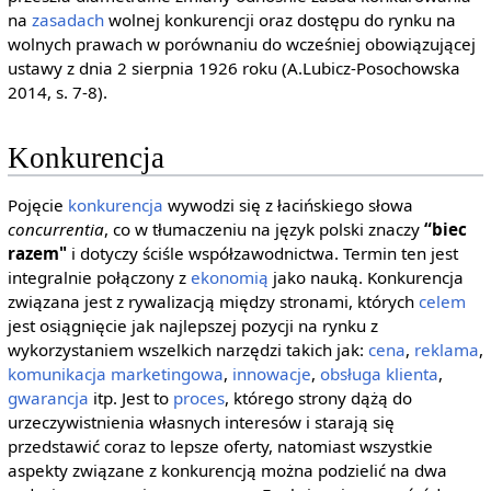
na
zasadach
wolnej konkurencji oraz dostępu do rynku na
wolnych prawach w porównaniu do wcześniej obowiązującej
ustawy z dnia 2 sierpnia 1926 roku (A.Lubicz-Posochowska
2014, s. 7-8).
Konkurencja
Pojęcie
konkurencja
wywodzi się z łacińskiego słowa
concurrentia
, co w tłumaczeniu na język polski znaczy
“biec
razem"
i dotyczy ściśle współzawodnictwa. Termin ten jest
integralnie połączony z
ekonomią
jako nauką. Konkurencja
związana jest z rywalizacją między stronami, których
celem
jest osiągnięcie jak najlepszej pozycji na rynku z
wykorzystaniem wszelkich narzędzi takich jak:
cena
,
reklama
,
komunikacja
marketingowa
,
innowacje
,
obsługa klienta
,
gwarancja
itp. Jest to
proces
, którego strony dążą do
urzeczywistnienia własnych interesów i starają się
przedstawić coraz to lepsze oferty, natomiast wszystkie
aspekty związane z konkurencją można podzielić na dwa