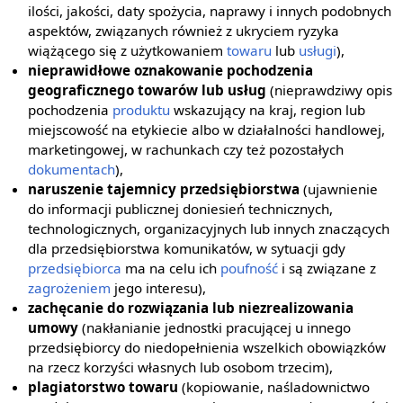
ilości, jakości, daty spożycia, naprawy i innych podobnych
aspektów, związanych również z ukryciem ryzyka
wiążącego się z użytkowaniem
towaru
lub
usługi
),
nieprawidłowe oznakowanie pochodzenia
geograficznego towarów lub usług
(nieprawdziwy opis
pochodzenia
produktu
wskazujący na kraj, region lub
miejscowość na etykiecie albo w działalności handlowej,
marketingowej, w rachunkach czy też pozostałych
dokumentach
),
naruszenie tajemnicy przedsiębiorstwa
(ujawnienie
do informacji publicznej doniesień technicznych,
technologicznych, organizacyjnych lub innych znaczących
dla przedsiębiorstwa komunikatów, w sytuacji gdy
przedsiębiorca
ma na celu ich
poufność
i są związane z
zagrożeniem
jego interesu),
zachęcanie do rozwiązania lub niezrealizowania
umowy
(nakłanianie jednostki pracującej u innego
przedsiębiorcy do niedopełnienia wszelkich obowiązków
na rzecz korzyści własnych lub osobom trzecim),
plagiatorstwo towaru
(kopiowanie, naśladownictwo