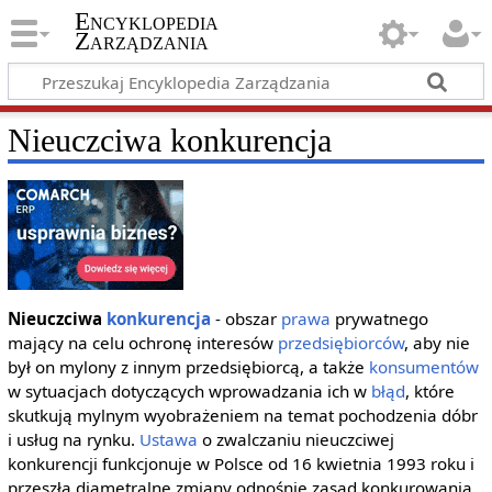
Encyklopedia
Zarządzania
Nieuczciwa konkurencja
Nieuczciwa
konkurencja
- obszar
prawa
prywatnego
mający na celu ochronę interesów
przedsiębiorców
, aby nie
był on mylony z innym przedsiębiorcą, a także
konsumentów
w sytuacjach dotyczących wprowadzania ich w
błąd
, które
skutkują mylnym wyobrażeniem na temat pochodzenia dóbr
i usług na rynku.
Ustawa
o zwalczaniu nieuczciwej
konkurencji funkcjonuje w Polsce od 16 kwietnia 1993 roku i
przeszła diametralne zmiany odnośnie zasad konkurowania