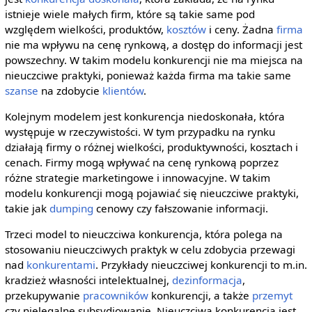
istnieje wiele małych firm, które są takie same pod
względem wielkości, produktów,
kosztów
i ceny. Żadna
firma
nie ma wpływu na cenę rynkową, a dostęp do informacji jest
powszechny. W takim modelu konkurencji nie ma miejsca na
nieuczciwe praktyki, ponieważ każda firma ma takie same
szanse
na zdobycie
klientów
.
Kolejnym modelem jest konkurencja niedoskonała, która
występuje w rzeczywistości. W tym przypadku na rynku
działają firmy o różnej wielkości, produktywności, kosztach i
cenach. Firmy mogą wpływać na cenę rynkową poprzez
różne strategie marketingowe i innowacyjne. W takim
modelu konkurencji mogą pojawiać się nieuczciwe praktyki,
takie jak
dumping
cenowy czy fałszowanie informacji.
Trzeci model to nieuczciwa konkurencja, która polega na
stosowaniu nieuczciwych praktyk w celu zdobycia przewagi
nad
konkurentami
. Przykłady nieuczciwej konkurencji to m.in.
kradzież własności intelektualnej,
dezinformacja
,
przekupywanie
pracowników
konkurencji, a także
przemyt
czy nielegalne subsydiowanie. Nieuczciwa konkurencja jest