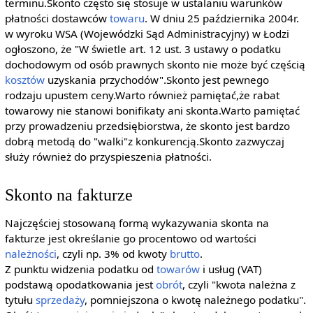
terminu.Skonto często się stosuje w ustalaniu warunków
płatności dostawców
towaru
. W dniu 25 października 2004r.
w wyroku WSA (Wojewódzki Sąd Administracyjny) w Łodzi
ogłoszono, że "W świetle art. 12 ust. 3 ustawy o podatku
dochodowym od osób prawnych skonto nie może być częścią
kosztów
uzyskania przychodów".Skonto jest pewnego
rodzaju upustem ceny.Warto również pamiętać,że rabat
towarowy nie stanowi bonifikaty ani skonta.Warto pamiętać
przy prowadzeniu przedsiębiorstwa, że skonto jest bardzo
dobrą metodą do "walki"z konkurencją.Skonto zazwyczaj
służy również do przyspieszenia płatności.
Skonto na fakturze
Najczęściej stosowaną formą wykazywania skonta na
fakturze jest określanie go procentowo od wartości
należności
, czyli np. 3% od kwoty
brutto
.
Z punktu widzenia podatku od
towarów
i usług (VAT)
podstawą opodatkowania jest
obrót
, czyli "kwota należna z
tytułu
sprzedaży
, pomniejszona o kwotę należnego podatku".