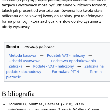
targach i wystawach może być udzielane w różnych formach,
takich jak procent od wartości zamówienia lub kwota stała
odliczana od całkowitej kwoty do zapłaty. Jest to efektywna
forma promocji, która zachęca klientów do skorzystania z
oferty wystawcy.
Skonto
—
artykuły polecane
Metoda kasowa
—
Podatek VAT - należny
—
Odsetki ustawowe
—
Podstawa opodatkowania
—
Zaliczka
—
Podatek VAT - naliczony
—
Zaliczka na
podatek dochodowy
—
Formularz PIT-4
—
Termin
płatności
Bibliografia
Dominik D., Militz M., Bącal M. (2010),
VAT w
wyjaśnieniach organów podatkowych
, Wolters Kluwer,