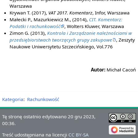
Warszawa
Krywan T. (2017),
VAT 2017. Komentarz
, Infor, Warszawa
Małecki P., Mazurkiewicz M., (2014),
CIT. Komentarz:
Podatki i rachunkowość
, Wolters Kluwer, Warszawa
Zimon G. (2013),
Kontrola i Zarządzanie należnościami w
przedsiębiorstwach tworzących grupy zakupowe
, Zeszyty
Naukowe Uniwersytetu Szczecińskiego, Vol.776
Autor:
Michał Cacoń
Kategoria
:
Rachunkowość
Tę stronę ostatnio edytowano 20 gru 2023,
00:36.
Treść udostępniana na licencji
CC BY-SA