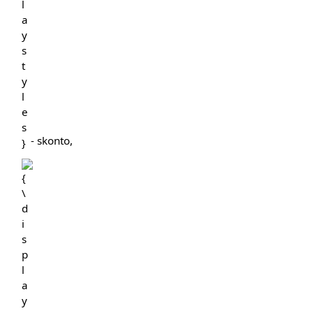
- skonto,
{\displaystyle
t}