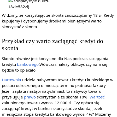
{\displaystyle
600zl-
18zl=582zl}
Widzimy, że korzystając ze skonta zaoszczędzimy 18 zł. Kiedy
kupujemy i dysponujemy środkami pieniężnymi warto
skorzystać z skonta.
Przykład czy warto zaciągnąć kredyt do
skonta
Skonto również jest korzystne dla Nas podczas zaciągania
kredytu
bankowego
.Wówczas należy obliczyć czy nam się
będzie to opłacało.
Hurtownia
udziela nabywcom towaru kredytu kupieckiego w
postaci odroczonego o miesiąc terminu płatności faktury.
Jeżeli zapłata nastąpi natychmiast, to nabywcy towaru
przysługuje
prawo
skorzystania ze skonta 10%.
Wartość
zakupionego towaru wynosi 12 000 zł. Czy opłaca się
zaciągnąć kredyt w banku i skorzystać ze skonta, jeżeli
miesięczna stopa kredytu bankowego wynosi 4%? Możemy