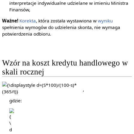
interpretacje indywidualne udzielane w imieniu Ministra
Finansów,
Ważne!
Korekta
, która została wystawiona w
wyniku
spełnienia wymogów do udzielenia skonta, nie wymaga
potwierdzenia odbioru.
Wzór na koszt kredytu handlowego w
skali rocznej
{\displaystyle
,
d=
(S*100)/(100-
gdzie:
s)*(365/t)}
{\displaystyle
d}