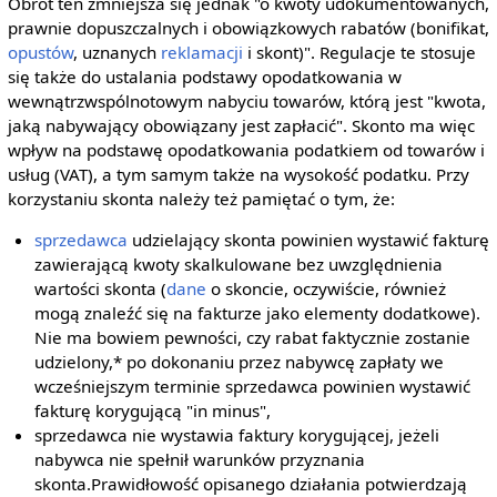
Obrót ten zmniejsza się jednak "o kwoty udokumentowanych,
prawnie dopuszczalnych i obowiązkowych rabatów (bonifikat,
opustów
, uznanych
reklamacji
i skont)". Regulacje te stosuje
się także do ustalania podstawy opodatkowania w
wewnątrzwspólnotowym nabyciu towarów, którą jest "kwota,
jaką nabywający obowiązany jest zapłacić". Skonto ma więc
wpływ na podstawę opodatkowania podatkiem od towarów i
usług (VAT), a tym samym także na wysokość podatku. Przy
korzystaniu skonta należy też pamiętać o tym, że:
sprzedawca
udzielający skonta powinien wystawić fakturę
zawierającą kwoty skalkulowane bez uwzględnienia
wartości skonta (
dane
o skoncie, oczywiście, również
mogą znaleźć się na fakturze jako elementy dodatkowe).
Nie ma bowiem pewności, czy rabat faktycznie zostanie
udzielony,* po dokonaniu przez nabywcę zapłaty we
wcześniejszym terminie sprzedawca powinien wystawić
fakturę korygującą "in minus",
sprzedawca nie wystawia faktury korygującej, jeżeli
nabywca nie spełnił warunków przyznania
skonta.Prawidłowość opisanego działania potwierdzają