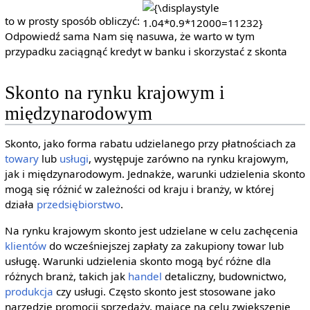
{\displaystyle
to w prosty sposób obliczyć:
1.04*0.9*12000=11232}
Odpowiedź sama Nam się nasuwa, że warto w tym
przypadku zaciągnąć kredyt w banku i skorzystać z skonta
Skonto na rynku krajowym i
międzynarodowym
Skonto, jako forma rabatu udzielanego przy płatnościach za
towary
lub
usługi
, występuje zarówno na rynku krajowym,
jak i międzynarodowym. Jednakże, warunki udzielenia skonto
mogą się różnić w zależności od kraju i branży, w której
działa
przedsiębiorstwo
.
Na rynku krajowym skonto jest udzielane w celu zachęcenia
klientów
do wcześniejszej zapłaty za zakupiony towar lub
usługę. Warunki udzielenia skonto mogą być różne dla
różnych branż, takich jak
handel
detaliczny, budownictwo,
produkcja
czy usługi. Często skonto jest stosowane jako
narzędzie promocji sprzedaży, mające na celu zwiększenie