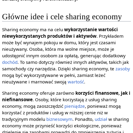
Główne idee i cele sharing economy
Sharing economy ma na celu
wykorzystanie wartości
niewykorzystanych produktów i aktywów
. Przykładem
może być wynajem pokoju w domu, który jest czasami
nieużywany. Osoba, która ma wolne miejsce, może je
udostępnić innym osobom za opłatą, generując dodatkowy
dochód
. To samo dotyczy również innych aktywów, takich jak
samochody czy narzędzia. Dzięki sharing economy, te
zasoby
mogą być wykorzystywane w pełni, zamiast leżeć
nieużywane i marnować swoją
wartość
.
Sharing economy oferuje zarówno
korzyści finansowe, jak i
niefinansowe
. Osoby, które korzystają z usług sharing
economy, mogą zaoszczędzić
pieniądze
, ponieważ mogą
korzystać z produktów i usług w niższej cenie niż w
tradycyjnym modelu
biznesowym
. Ponadto,
udział
w sharing
economy może przynieść korzyści ekologiczne, ponieważ
dzielenie się zasobami prowadzi do zmniejszenia zużycia i