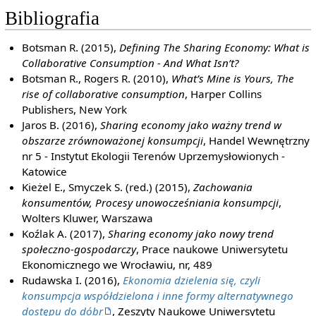
Bibliografia
Botsman R. (2015),
Defining The Sharing Economy: What is
Collaborative Consumption - And What Isn’t?
Botsman R., Rogers R. (2010),
What’s Mine is Yours, The
rise of collaborative consumption
, Harper Collins
Publishers, New York
Jaros B. (2016),
Sharing economy jako ważny trend w
obszarze zrównoważonej konsumpcji
, Handel Wewnętrzny
nr 5 - Instytut Ekologii Terenów Uprzemysłowionych -
Katowice
Kieżel E., Smyczek S. (red.) (2015),
Zachowania
konsumentów, Procesy unowocześniania konsumpcji
,
Wolters Kluwer, Warszawa
Koźlak A. (2017),
Sharing economy jako nowy trend
społeczno-gospodarczy
, Prace naukowe Uniwersytetu
Ekonomicznego we Wrocławiu, nr, 489
Rudawska I. (2016),
Ekonomia dzielenia się, czyli
konsumpcja współdzielona i inne formy alternatywnego
dostępu do dóbr
, Zeszyty Naukowe Uniwersytetu