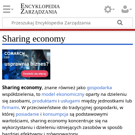
Encyklopedia
Zarządzania
Sharing economy
Sharing economy
, znane również jako
gospodarka
współdzielenia, to
model
ekonomiczny
oparty na dzieleniu
się zasobami,
produktami
i
usługami
między jednostkami lub
firmami
. W przeciwieństwie do tradycyjnej gospodarki, w
której
posiadanie
i
konsumpcja
są podstawowymi
wartościami, sharing economy koncentruje się na
wykorzystaniu i dzieleniu istniejących zasobów w sposób
bardziej efektywny i zrównoważony.