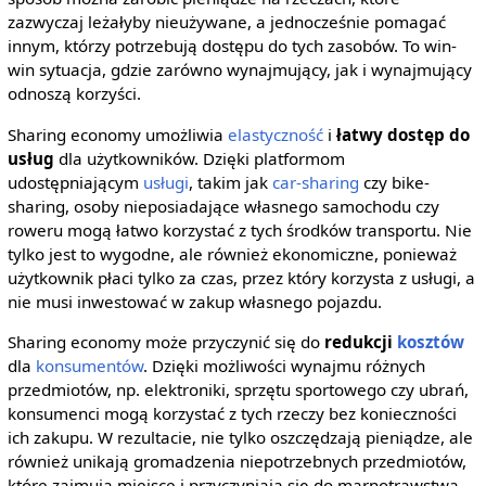
zazwyczaj leżałyby nieużywane, a jednocześnie pomagać
innym, którzy potrzebują dostępu do tych zasobów. To win-
win sytuacja, gdzie zarówno wynajmujący, jak i wynajmujący
odnoszą korzyści.
Sharing economy umożliwia
elastyczność
i
łatwy dostęp do
usług
dla użytkowników. Dzięki platformom
udostępniającym
usługi
, takim jak
car-sharing
czy bike-
sharing, osoby nieposiadające własnego samochodu czy
roweru mogą łatwo korzystać z tych środków transportu. Nie
tylko jest to wygodne, ale również ekonomiczne, ponieważ
użytkownik płaci tylko za czas, przez który korzysta z usługi, a
nie musi inwestować w zakup własnego pojazdu.
Sharing economy może przyczynić się do
redukcji
kosztów
dla
konsumentów
. Dzięki możliwości wynajmu różnych
przedmiotów, np. elektroniki, sprzętu sportowego czy ubrań,
konsumenci mogą korzystać z tych rzeczy bez konieczności
ich zakupu. W rezultacie, nie tylko oszczędzają pieniądze, ale
również unikają gromadzenia niepotrzebnych przedmiotów,
które zajmują miejsce i przyczyniają się do marnotrawstwa