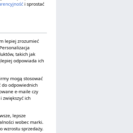
rencyjność
i sprostać
m lepiej zrozumieć
Personalizacja
któw, takich jak
jlepiej odpowiada ich
Firmy mogą stosować
eć do odpowiednich
zowane e-maile czy
i zwiększyć ich
rwsze, lepsze
jalności wobec marki.
go wzrostu sprzedaży.