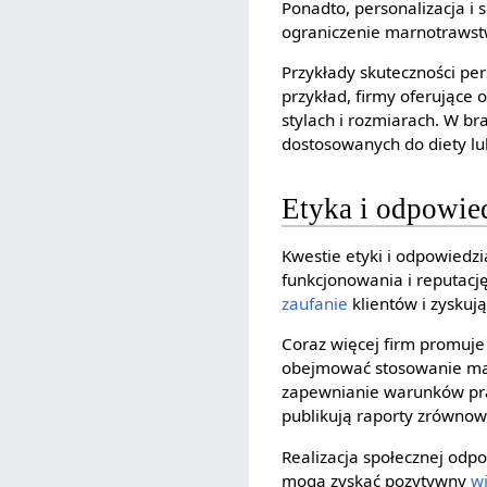
Ponadto, personalizacja i
ograniczenie marnotrawst
Przykłady skuteczności pe
przykład, firmy oferujące 
stylach i rozmiarach. W b
dostosowanych do diety lu
Etyka i odpowie
Kwestie etyki i odpowiedz
funkcjonowania i reputację
zaufanie
klientów i zyskuj
Coraz więcej firm promu
obejmować stosowanie mate
zapewnianie warunków pr
publikują raporty zrówno
Realizacja społecznej odp
mogą zyskać pozytywny
w