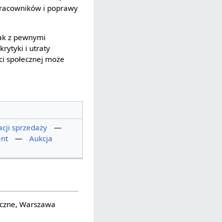
pracowników i poprawy
nak z pewnymi
ytyki i utraty
ści społecznej może
cji sprzedaży
—
nt
—
Aukcja
iczne, Warszawa