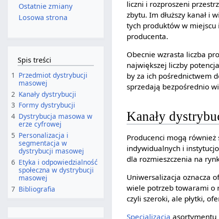
liczni i rozproszeni przes
Ostatnie zmiany
zbytu. Im dłuższy kanał i 
Losowa strona
tych produktów w miejscu
producenta.
Obecnie wzrasta liczba pr
Spis treści
największej liczby poten
1
Przedmiot dystrybucji
by za ich pośrednictwem d
masowej
sprzedają bezpośrednio wi
2
Kanały dystrybucji
3
Formy dystrybucji
Kanały dystrybu
4
Dystrybucja masowa w
erze cyfrowej
5
Personalizacja i
Producenci mogą również 
segmentacja w
indywidualnych i instytuc
dystrybucji masowej
dla rozmieszczenia na ryn
6
Etyka i odpowiedzialność
społeczna w dystrybucji
Uniwersalizacja oznacza 
masowej
wiele potrzeb towarami o 
7
Bibliografia
czyli szeroki, ale płytki, 
Specjalizacja
asortymentu 