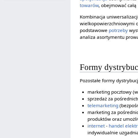
towarów
, obejmować całą 
Kombinacja uniwersalizacj
wielkopowierzchniowymi ob
podstawowe
potrzeby
wyst
analiza asortymentu prow
Formy dystrybuc
Pozostałe formy dystrybuc
marketing pocztowy (wy
sprzedaż za pośredni
telemarketing
(bezpośr
marketing za pośrednic
produktów oraz umożl
internet
-
handel elekt
indywidualnie uzgadni