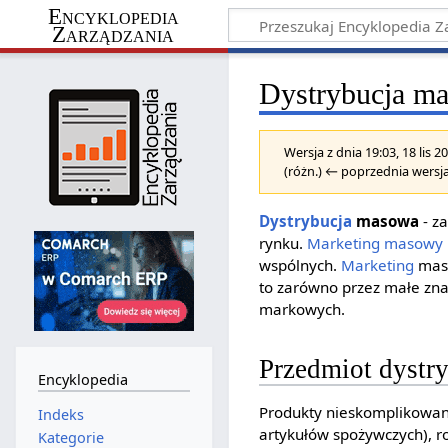
Encyklopedia
Zarządzania
Dystrybucja m
Wersja z dnia 19:03, 18 lis 
(różn.) ← poprzednia wersja
Dystrybucja
masowa
- z
rynku.
Marketing masowy
wspólnych.
Marketing
mas
to zarówno przez małe znan
markowych.
Przedmiot dystr
Encyklopedia
Produkty nieskomplikowane
Indeks
artykułów spożywczych), r
Kategorie