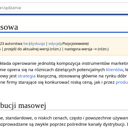
asowa
2023 autorstwa
Sw
(
dyskusja
|
edycje
)
(Pozycjonowanie)
 | przejdź do aktualnej wersji (różn.) | następna wersja → (różn.)
akłada operowanie jednolitą kompozycja instrumentów market
nie opiera się na różnicach dzielących potencjalnych
klientów
, 
owy jest
strategia
klasyczną, stosowaną głównie na rynku dóbr 
e firmy starające się konkurować niską ceną, jak i przez
produ
ybucji masowej
, standardowe, o niskich cenach, często i powszechnie używan
ozprowadzane są zwykle poprzez pośrednie kanały dystrybucji.