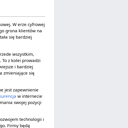
sowej. W erze cyfrowej
go grona klientów na
ała się bardziej
Przede wszystkim,
. To z kolei prowadzi
iejsze i bardziej
a zmieniające się
ne jest zapewnienie
kurencja
w internecie
mania swojej pozycji
rozwojem technologii i
ego. Firmy będą