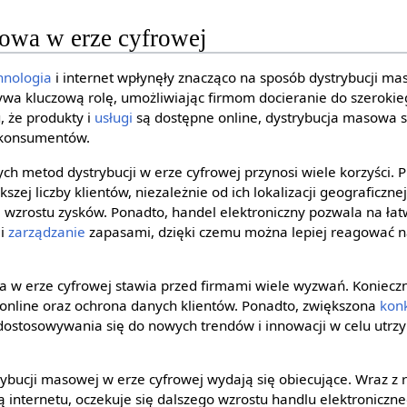
owa w erze cyfrowej
hnologia
i internet wpłynęły znacząco na sposób dystrybucji ma
ywa kluczową rolę, umożliwiając firmom docieranie do szerokie
, że produkty i
usługi
są dostępne online, dystrybucja masowa st
a konsumentów.
h metod dystrybucji w erze cyfrowej przynosi wiele korzyści. 
zej liczby klientów, niezależnie od ich lokalizacji geograficznej
 wzrostu zysków. Ponadto, handel elektroniczny pozwala na łatw
i
zarządzanie
zapasami, dzięki czemu można lepiej reagować n
 w erze cyfrowej stawia przed firmami wiele wyzwań. Koniecz
 online oraz ochrona danych klientów. Ponadto, zwiększona
kon
ostosowywania się do nowych trendów i innowacji w celu utrzy
ybucji masowej w erze cyfrowej wydają się obiecujące. Wraz z 
ą internetu, oczekuje się dalszego wzrostu handlu elektroniczn