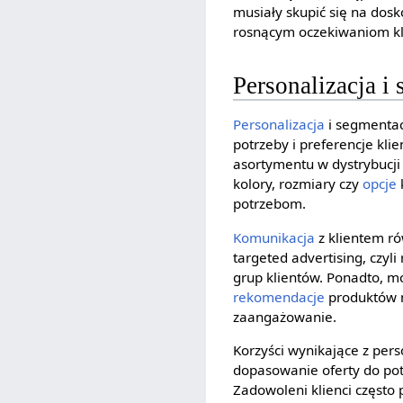
musiały skupić się na dosk
rosnącym oczekiwaniom kl
Personalizacja i
Personalizacja
i segmentac
potrzeby i preferencje kli
asortymentu w dystrybucj
kolory, rozmiary czy
opcje
potrzebom.
Komunikacja
z klientem r
targeted advertising, czy
grup klientów. Ponadto, m
rekomendacje
produktów na
zaangażowanie.
Korzyści wynikające z pers
dopasowanie oferty do potr
Zadowoleni klienci często 