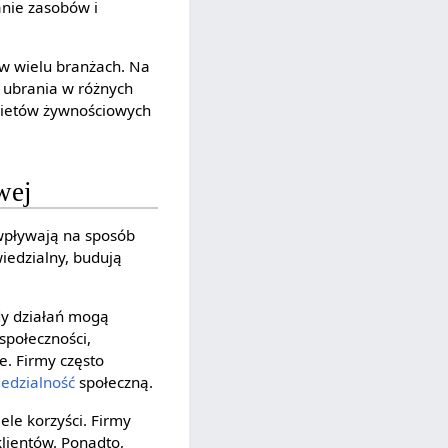
anie zasobów i
 w wielu branżach. Na
c ubrania w różnych
akietów żywnościowych
wej
 wpływają na sposób
wiedzialny, budują
dy działań mogą
społeczności,
e. Firmy często
edzialność
społeczną.
le korzyści. Firmy
klientów. Ponadto,