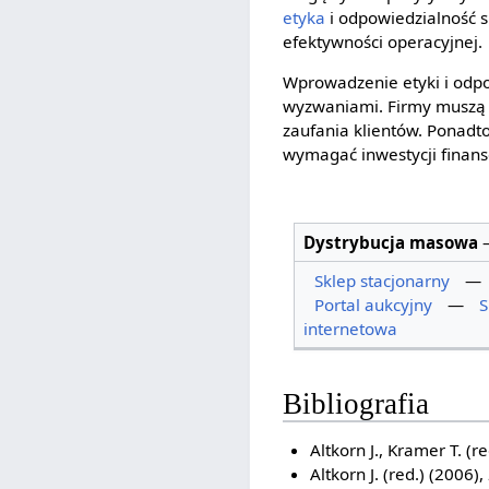
etyka
i odpowiedzialność 
efektywności operacyjnej.
Wprowadzenie etyki i odpo
wyzwaniami. Firmy muszą b
zaufania klientów. Ponadto
wymagać inwestycji finans
Dystrybucja masowa
Sklep stacjonarny
—
Portal aukcyjny
—
S
internetowa
Bibliografia
Altkorn J., Kramer T. (r
Altkorn J. (red.) (2006),