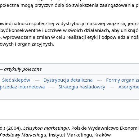
społeczna mogą przyczynić się do zwiększenia zaangażowania 
wiedzialności społecznej w dystrybucji masowej wiąże się jed
yć konsekwentne i uczciwe w swoich działaniach, aby uniknąć kr
, wprowadzenie zmian w celu realizacji etyki i odpowiedzialno
owych i organizacyjnych.
—
artykuły polecane
Sieć sklepów
—
Dystrybucja detaliczna
—
Formy organiza
przedaż internetowa
—
Strategia naśladowcy
—
Asortyme
ed.) (2004),
Leksykon marketingu
, Polskie Wydawnictwo Ekonom
Podstawy Marketingu
, Instytut Marketingu, Kraków