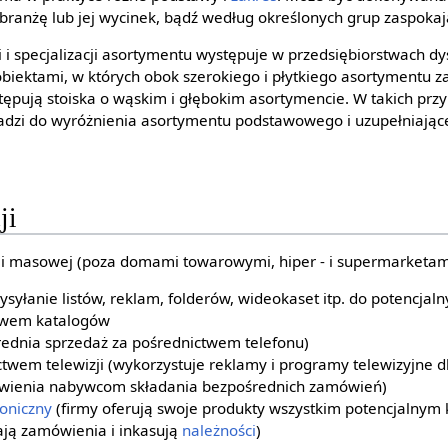
branżę lub jej wycinek, bądź według określonych grup zaspokaj
i i specjalizacji asortymentu występuje w przedsiębiorstwach d
iektami, w których obok szerokiego i płytkiego asortymentu 
ępują stoiska o wąskim i głębokim asortymencie. W takich prz
adzi do wyróżnienia asortymentu podstawowego i uzupełniając
ji
ji masowej (poza domami towarowymi, hiper - i supermarketami
syłanie listów, reklam, folderów, wideokaset itp. do potencjaln
ctwem katalogów
ednia sprzedaż za pośrednictwem telefonu)
twem telewizji (wykorzystuje reklamy i programy telewizyjne 
iwienia nabywcom składania bezpośrednich zamówień)
roniczny
(firmy oferują swoje produkty wszystkim potencjalnym 
ają zamówienia i inkasują
należności
)