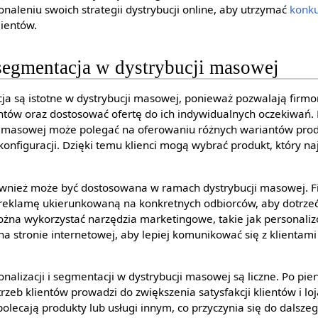
onaleniu swoich strategii dystrybucji online, aby utrzymać
konku
ientów.
 segmentacja w dystrybucji masowej
ja są istotne w dystrybucji masowej, ponieważ pozwalają firmo
entów oraz dostosować ofertę do ich indywidualnych oczekiwań. 
i masowej może polegać na oferowaniu różnych wariantów produ
konfiguracji. Dzięki temu klienci mogą wybrać produkt, który na
ównież może być dostosowana w ramach dystrybucji masowej. 
li reklamę ukierunkowaną na konkretnych odbiorców, aby dotrz
ożna wykorzystać narzędzia marketingowe, takie jak personali
 stronie internetowej, aby lepiej komunikować się z klientami 
onalizacji i segmentacji w dystrybucji masowej są liczne. Po pie
zeb klientów prowadzi do zwiększenia satysfakcji klientów i lo
polecają produkty lub usługi innym, co przyczynia się do dalsze