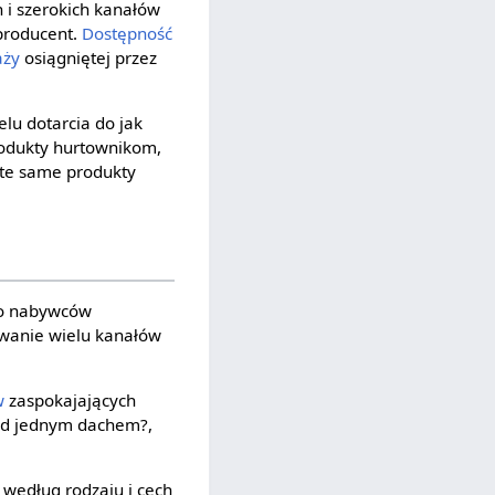
h i szerokich kanałów
roducent.
Dostępność
aży
osiągniętej przez
lu dotarcia do jak
rodukty hurtownikom,
 te same produkty
do nabywców
owanie wielu kanałów
w
zaspokajających
od jednym dachem?,
według rodzaju i cech