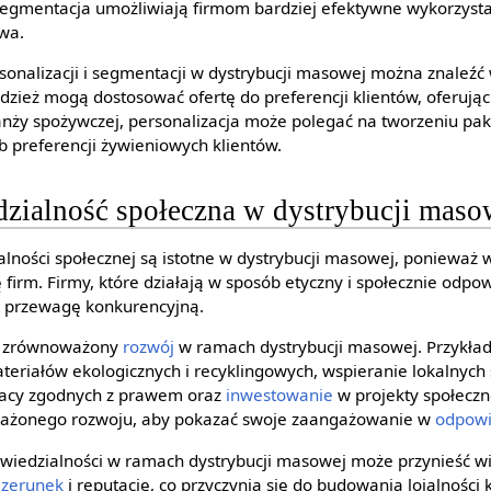
 segmentacja umożliwiają firmom bardziej efektywne wykorzyst
wa.
rsonalizacji i segmentacji w dystrybucji masowej można znaleźć
odzież mogą dostosować ofertę do preferencji klientów, oferują
ranży spożywczej, personalizacja może polegać na tworzeniu p
b preferencji żywieniowych klientów.
dzialność społeczna w dystrybucji maso
ialności społecznej są istotne w dystrybucji masowej, ponieważ
 firm. Firmy, które działają w sposób etyczny i społecznie odpo
ą przewagę konkurencyjną.
je zrównoważony
rozwój
w ramach dystrybucji masowej. Przykła
riałów ekologicznych i recyklingowych, wspieranie lokalnych 
acy zgodnych z prawem oraz
inwestowanie
w projekty społeczn
ważonego rozwoju, aby pokazać swoje zaangażowanie w
odpowi
owiedzialności w ramach dystrybucji masowej może przynieść wie
izerunek
i reputację, co przyczynia się do budowania lojalności 