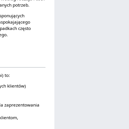
anych potrzeb.
ysponujących
zaspokajającego
ypadkach często
ego.
) to:
ych klientów)
dla zaprezentowania
klientom,