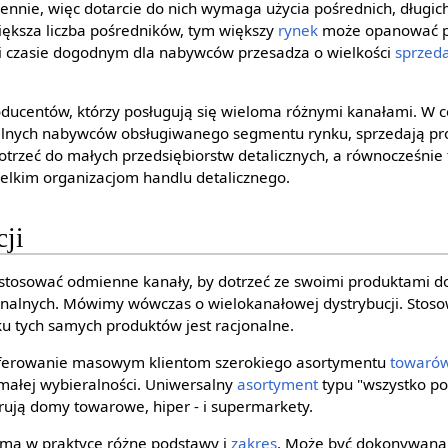
trzennie, więc dotarcie do nich wymaga użycia pośrednich, długic
większa liczba pośredników, tym większy
rynek
może opanować p
 i czasie dogodnym dla nabywców przesadza o wielkości
sprzed
oducentów, którzy posługują się wieloma różnymi kanałami. W ce
cjalnych nabywców obsługiwanego segmentu rynku, sprzedają p
otrzeć do małych przedsiębiorstw detalicznych, a równocześnie
elkim organizacjom handlu detalicznego.
cji
stosować odmienne kanały, by dotrzeć ze swoimi produktami 
jonalnych. Mówimy wówczas o wielokanałowej dystrybucji. Stos
ku tych samych produktów jest racjonalne.
oferowanie masowym klientom szerokiego asortymentu
towaró
małej wybieralności. Uniwersalny
asortyment
typu "wszystko p
oferują domy towarowe, hiper - i supermarkety.
ma w praktyce różne podstawy i
zakres
. Może być dokonywana 