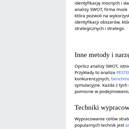
identyfikację mocnych i sł
analizy SWOT, firma może l
która pozwoli na wykorzys
identyfikacji obszarów, k
strategicznych i strategii.
Inne metody i narz
Oprócz analizy SWOT, istn
Przykłady to analiza
PESTE
konkurencyjnych,
benchma
symulacyjne. Każda z tych 
pomocne w podejmowaniu d
Techniki wypracowy
Wypracowanie celów strate
popularnych technik jest
a