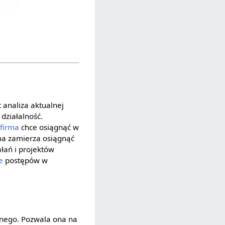
t analiza aktualnej
działalność.
e
firma
chce osiągnąć w
rma zamierza osiągnąć
ałań i projektów
e
postępów w
znego. Pozwala ona na