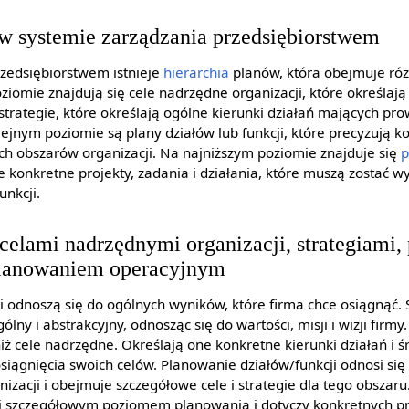
w systemie zarządzania przedsiębiorstwem
zedsiębiorstwem istnieje
hierarchia
planów, która obejmuje róż
omie znajdują się cele nadrzędne organizacji, które określają 
ę strategie, które określają ogólne kierunki działań mających pr
jnym poziomie są plany działów lub funkcji, które precyzują ko
ych obszarów organizacji. Na najniższym poziomie znajduje się
p
e konkretne projekty, zadania i działania, które muszą zostać 
unkcji.
elami nadrzędnymi organizacji, strategiami,
 planowaniem operacyjnym
i odnoszą się do ogólnych wyników, które firma chce osiągnąć.
y i abstrakcyjny, odnosząc się do wartości, misji i wizji firmy.
iż cele nadrzędne. Określają one konkretne kierunki działań i śr
siągnięcia swoich celów. Planowanie działów/funkcji odnosi się
nizacji i obejmuje szczegółowe cele i strategie dla tego obszar
ej szczegółowym poziomem planowania i dotyczy konkretnych pr