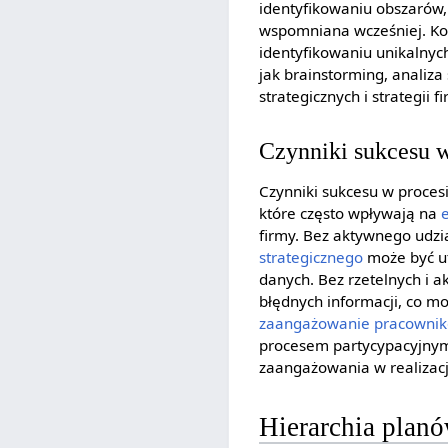
identyfikowaniu obszarów,
wspomniana wcześniej. Kol
identyfikowaniu unikalnyc
jak brainstorming, anali
strategicznych i strategii 
Czynniki sukcesu w
Czynniki sukcesu w procesi
które często wpływają na
firmy. Bez aktywnego udzia
strategicznego
może być ut
danych. Bez rzetelnych i 
błędnych informacji, co m
zaangażowanie pracowni
procesem partycypacyjnym
zaangażowania w realizacj
Hierarchia plan