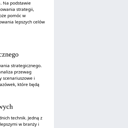
ia. Na podstawie
owania strategii,
 może pomóc w
cowania lepszych celów
icznego
wania strategicznego.
 analiza przewag
y scenariuszowe i
skazówek, które będą
owych
ich technik. Jedną z
lepszymi w branży i