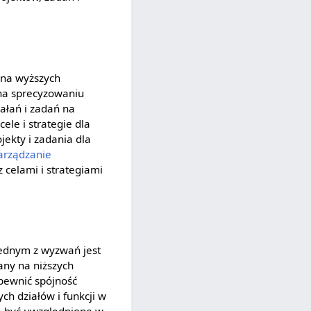
y na wyższych
 na sprecyzowaniu
ałań i zadań na
ele i strategie dla
jekty i zadania dla
arządzanie
 celami i strategiami
Jednym z wyzwań jest
any na niższych
pewnić spójność
ch działów i funkcji w