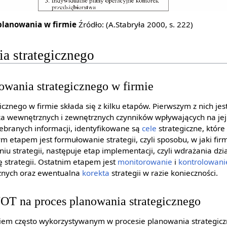
planowania w firmie
Źródło: (A.Stabryła 2000, s. 222)
a strategicznego
owania strategicznego w firmie
icznego w firmie składa się z kilku etapów. Pierwszym z nich jes
iza wewnętrznych i zewnętrznych czynników wpływających na jej 
ebranych informacji, identyfikowane są
cele
strategiczne, któr
m etapem jest formułowanie strategii, czyli sposobu, w jaki fi
iu strategii, następuje etap implementacji, czyli wdrażania dzi
ę strategii. Ostatnim etapem jest
monitorowanie
i
kontrolowani
icznych oraz ewentualna
korekta
strategii w razie konieczności.
T na proces planowania strategicznego
ziem często wykorzystywanym w procesie planowania strategic