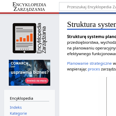
Encyklopedia
Zarządzania
Struktura syst
Strukturę systemu plan
przedsiębiorstwa, wychodzą
na planowaniu operacyjnym.
efektywnego funkcjonowan
Planowanie strategiczne
w 
wspierając
proces
zarządza
Encyklopedia
Indeks
Kategorie