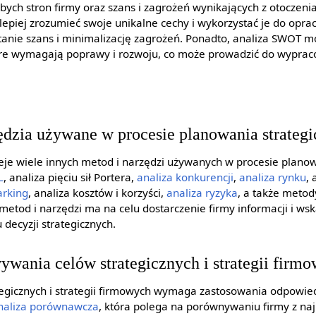
abych stron firmy oraz szans i zagrożeń wynikających z otoczen
epiej zrozumieć swoje unikalne cechy i wykorzystać je do oprac
tanie szans i minimalizację zagrożeń. Ponadto, analiza SWOT
tóre wymagają poprawy i rozwoju, co może prowadzić do wypra
ędzia używane w procesie planowania strateg
ieje wiele innych metod i narzędzi używanych w procesie plano
L
, analiza pięciu sił Portera,
analiza konkurencji
,
analiza rynku
,
rking
, analiza kosztów i korzyści,
analiza ryzyka
, a także metod
metod i narzędzi ma na celu dostarczenie firmy informacji i w
ecyzji strategicznych.
wania celów strategicznych i strategii firm
gicznych i strategii firmowych wymaga zastosowania odpowiedn
naliza porównawcza
, która polega na porównywaniu firmy z naj