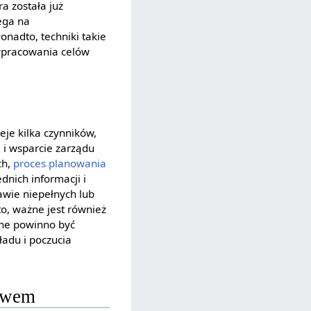
a została już
ega na
nadto, techniki takie
wypracowania celów
eje kilka czynników,
 i wsparcie zarządu
ch,
proces planowania
nich informacji i
awie niepełnych lub
o, ważne jest również
zne powinno być
adu i poczucia
stwem