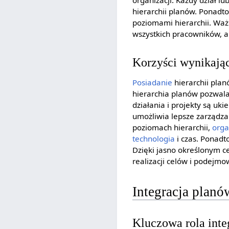
organizacji. Każdy dział lu
hierarchii planów. Ponadt
poziomami hierarchii. Waż
wszystkich pracowników, a
Korzyści wynikając
Posiadanie
hierarchii pla
hierarchia planów pozwala 
działania i projekty są uk
umożliwia lepsze zarządza
poziomach hierarchii,
orga
technologia
i czas. Ponadt
Dzięki jasno określonym c
realizacji celów i podej
Integracja planó
Kluczowa rola inte