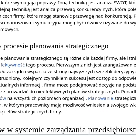
 które wymagają poprawy. Inną techniką jest analiza SWOT, któr
ejną techniką jest analiza przewag konkurencyjnych, która pol
h cech firmy, które mogą stanowić przewagę nad konkurencją. Po
za scenariuszowa i symulacyjna mogą być również używane do 
firmowych.
 procesie planowania strategicznego
e planowania strategicznego są różne dla każdej firmy, ale istni
efektywność
tego procesu. Pierwszym z nich jest zaangażowanie
łu zarządu i wsparcia ze strony najwyższych szczebli decyzyjny
rudniony. Kolejnym czynnikiem sukcesu jest dostęp do odpowied
aktualnych informacji, firma może podejmować decyzje na podst
oże prowadzić do nieefektywnych planów strategicznych. Ponadt
ków
na wszystkich poziomach organizacji.
Planowanie
strategic
, w którym pracownicy mają możliwość wniesienia swojego wkł
ę celów strategicznych firmy.
ów w systemie zarządzania przedsiębior