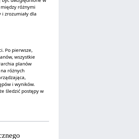
zą być uwzględnione w
i między różnymi
 i zrozumiały dla
i. Po pierwsze,
lanów, wszystkie
erarchia planów
 na różnych
arządzająca,
tępów i wyników.
że śledzić postępy w
icznego