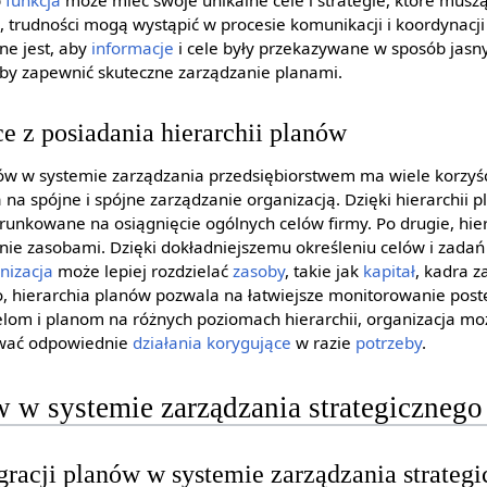
b
funkcja
może mieć swoje unikalne cele i strategie, które mus
o, trudności mogą wystąpić w procesie komunikacji i koordynacj
ne jest, aby
informacje
i cele były przekazywane w sposób jasny
by zapewnić skuteczne zarządzanie planami.
e z posiadania hierarchii planów
nów w systemie zarządzania przedsiębiorstwem ma wiele korzyśc
na spójne i spójne zarządzanie organizacją. Dzięki hierarchii p
ierunkowane na osiągnięcie ogólnych celów firmy. Po drugie, hi
nie zasobami. Dzięki dokładniejszemu określeniu celów i zadań
nizacja
może lepiej rozdzielać
zasoby
, takie jak
kapitał
, kadra z
o, hierarchia planów pozwala na łatwiejsze monitorowanie pos
elom i planom na różnych poziomach hierarchii, organizacja mo
mować odpowiednie
działania korygujące
w razie
potrzeby
.
w w systemie zarządzania strategicznego
gracji planów w systemie zarządzania strateg