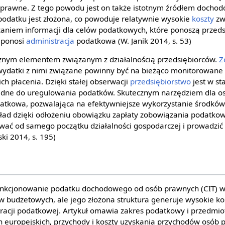
 prawne. Z tego powodu jest on także istotnym źródłem docho
 podatku jest złożona, co powoduje relatywnie wysokie
koszty
zw
niem informacji dla celów podatkowych, które ponoszą przedsi
e ponosi
administracja
podatkowa (W. Janik 2014, s. 53)
cznym elementem związanym z działalnością przedsiębiorców.
Z
ydatki z nimi związane powinny być na bieżąco monitorowane 
h płacenia. Dzięki stałej obserwacji
przedsiębiorstwo
jest w st
będne do uregulowania podatków. Skutecznym narzędziem dla o
atkowa, pozwalająca na efektywniejsze wykorzystanie środków
kład dzięki odłożeniu obowiązku zapłaty zobowiązania podatko
wać od samego początku działalności gospodarczej i prowadzić 
ski 2014, s. 195)
 funkcjonowanie podatku dochodowego od osób prawnych (CIT) w 
budżetowych, ale jego złożona struktura generuje wysokie kos
tracji podatkowej. Artykuł omawia zakres podatkowy i przedmio
ch europejskich, przychody i koszty uzyskania przychodów osób 