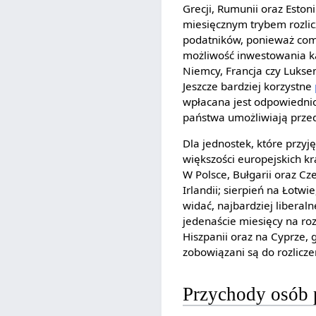
Grecji, Rumunii oraz Esto
miesięcznym trybem rozlic
podatników, ponieważ com
możliwość inwestowania kap
Niemcy, Francja czy Lukse
Jeszcze bardziej korzystne
wpłacana jest odpowiednio
państwa umożliwiają prz
Dla jednostek, które przyj
większości europejskich k
W Polsce, Bułgarii oraz Cz
Irlandii; sierpień na Łotw
widać, najbardziej libera
jedenaście miesięcy na ro
Hiszpanii oraz na Cyprze,
zobowiązani są do rozlicze
Przychody osób