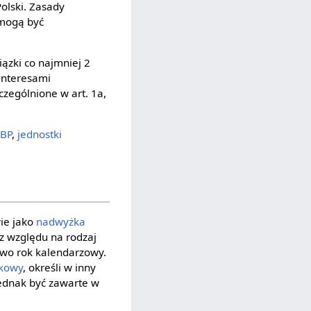
olski. Zasady
mogą być
iązki co najmniej 2
interesami
zególnione w art. 1a,
BP
,
jednostki
ie jako
nadwyżka
ez względu na rodzaj
owo rok kalendarzowy.
tkowy
, określi w inny
jednak być zawarte w