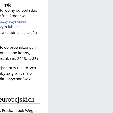
dlegają
tu wolny od podatku,
aśnie źródeł w
oszty uzyskania
wym lub jest
względnia się części
łowo prowadzonych
oniesione koszty,
zuk i in. 2013, s. 83)
ejsce przy niektórych
by za granicą (np.
dku przychodów z
europejskich
 Polska, obok Węgier,