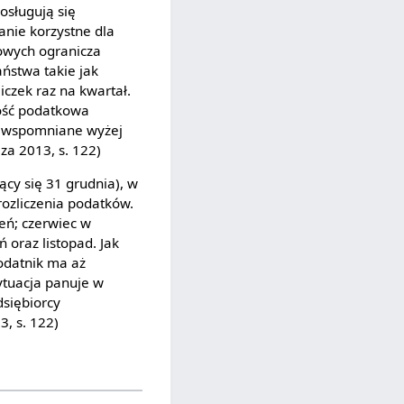
osługują się
anie korzystne dla
owych ogranicza
aństwa takie jak
czek raz na kwartał.
ność podatkowa
iu wspomniane wyżej
za 2013, s. 122)
cy się 31 grudnia), w
rozliczenia podatków.
ień; czerwiec w
 oraz listopad. Jak
podatnik ma aż
ytuacja panuje w
dsiębiorcy
3, s. 122)