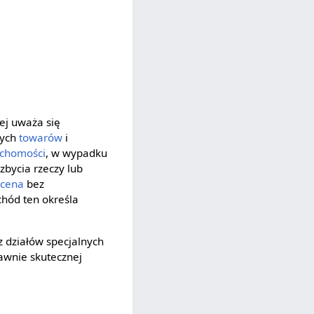
ej uważa się
nych
towarów
i
uchomości
, w wypadku
bycia rzeczy lub
k
cena
bez
chód ten określa
z działów specjalnych
rawnie skutecznej