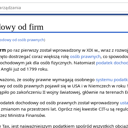
dowy od firm
hodowy od osób prawnych
)
irm
po raz pierwszy został wprowadzony w XIX w., wraz z rozwo
zęto dostrzegać coraz większą rolę
osób prawnych
, co spowod
chodowym jak dla osób fizycznych. Natomiast
podatek docho
 Anglii już od 1799 roku.
uważono, że osoby prawne wymagają osobnego
systemu podat
wy od osób prawnych pojawił się w USA i w Niemczech w roku 
ąpiło po zakończeniu II wojny światowej, głównie na terenach E
 podatek dochodowy od osób prawnych został wprowadzony
ust
 zmianom na przestrzeni lat. Oprócz niej kwestie CIT-u są regu
ez Ministra Finansów.
e Tax, jest najważniejszym podatkiem spośród wszystkich obciąż