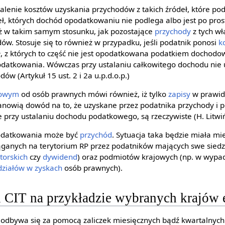
talenie kosztów uzyskania przychodów z takich źródeł, które po
ł, których dochód opodatkowaniu nie podlega albo jest po pros
ież w takim samym stosunku, jak pozostające
przychody
z tych wł
ów. Stosuje się to również w przypadku, jeśli podatnik ponosi
k
ł, z których to część nie jest opodatkowana podatkiem dochodo
odatkowania. Wówczas przy ustalaniu całkowitego dochodu nie u
w (Artykuł 15 ust. 2 i 2a u.p.d.o.p.)
dowym
od osób prawnych mówi również, iż tylko
zapisy
w prawid
nowią dowód na to, że uzyskane przez podatnika przychody i p
 przy ustalaniu dochodu podatkowego, są rzeczywiste (H. Litwińc
odatkowania może być
przychód
. Sytuacja taka będzie miała mi
ganych na terytorium RP przez podatników mających swe siedzi
torskich
czy
dywidend
) oraz podmiotów krajowych (np. w wypa
działów w zyskach
osób prawnych).
u CIT na przykładzie wybranych krajów 
odbywa się za pomocą zaliczek miesięcznych bądź kwartalnych.