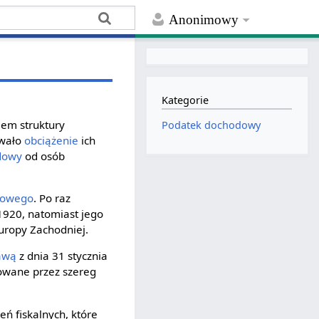
Anonimowy
Kategorie
jem struktury
Podatek dochodowy
owało
obciążenie
ich
dowy
od osób
kowego
. Po raz
1920, natomiast jego
uropy Zachodniej.
awą
z dnia 31 stycznia
lowane przez szereg
eń fiskalnych, które