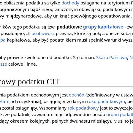
o obliczenia podatku są tylko
dochody
osiągane na terytorium P
 ograniczonym bądź nieograniczonym obowiązku podatkowym 
y międzynarodowe, aby uniknąć podwójnego opodatkowania.
ników tego podatku są tzw.
podatkowe
grupy kapitałowe
- zw
posiadających
osobowość
prawną, które są połączone ze sobą 
upa
kapitałowa, aby być podatnikiem musi spełnić warunki wyszc
oby prawne zwolnione od podatku. Są to m.in.
Skarb Państwa
,
N
usze
celowe i inne.
otowy podatku CIT
nia podatkiem dochodowym jest
dochód
(zdefiniowany w ustaw
ztami
ich uzyskania), osiągnięty w danym
roku podatkowym
, b
ch został osiągnięty. Wspomniany
rok podatkowy
jest to zwyczaj
ak, że podatnik, zawiadamiając odpowiedni sposób
organ poda
ący okresem kolejnych, pełnych dwunastu miesięcy). Musi to 