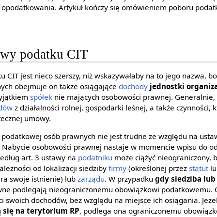
i opodatkowania. Artykuł kończy się omówieniem poboru podatk
owy podatku CIT
u CIT jest nieco szerszy, niż wskazywałaby na to jego nazwa, b
nych obejmuje on także osiągające
dochody
jednostki organiz
wyjątkiem
spółek
nie mających osobowości prawnej. Generalnie,
odów
z działalności rolnej, gospodarki leśnej, a także czynności,
tecznej umowy.
podatkowej osób prawnych nie jest trudne ze względu na ustaw
y. Nabycie osobowości prawnej nastaje w momencie wpisu do o
Według art. 3 ustawy na
podatniku
może ciążyć nieograniczony, 
leżności od lokalizacji siedziby
firmy
(określonej przez
statut
lu
ra swoje istnienie) lub
zarządu
. W przypadku
gdy siedziba lub
awne podlegają nieograniczonemu obowiązkowi podatkowemu. O
ci swoich dochodów, bez względu na miejsce ich osiągania. Jeże
ą się na terytorium RP
, podlega ona ograniczonemu obowiąz