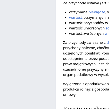
Za przychody ustawa (art. 
otrzymane
pieniądze
, 
wartość
otrzymanych ni
wartość przychodów w 
wartość umorzonych
z
wartość zwróconych
wi
Za przychody związane z
d
przychody należne, choćby
udzielonych bonifikat. P
udostępnienia przez podat
praw majątkowych, jest i
uzasadnionej przyczyny zn
organ podatkowy w wysoko
Wyłączone z opodatkowania
produkcji rolnej; z gospod
umowy.
Koszty uzyskan