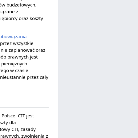
dów budżetowych.
iązane z
ębiorcy oraz koszty
obowiązania
przez wszystkie
anie zaplanować oraz
sób prawnych jest
 pieniężnych
wego w czasie.
nieustannie przez cały
Polsce. CIT jest
zty dla
towy CIT, zasady
prawnych, zwolnienia z