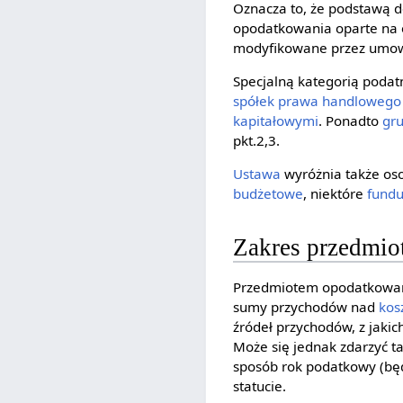
Oznacza to, że podstawą d
opodatkowania oparte na
modyfikowane przez umow
Specjalną kategorią podat
spółek prawa handlowego
kapitałowymi
. Ponadto
gr
pkt.2,3.
Ustawa
wyróżnia także os
budżetowe
, niektóre
fund
Zakres przedmi
Przedmiotem opodatkowa
sumy przychodów nad
kos
źródeł przychodów, z jaki
Może się jednak zdarzyć t
sposób rok podatkowy (będ
statucie.