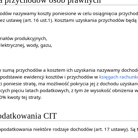
hodów nazywamy koszty poniesione w celu osiągnięcia przychod
z ustawę (art. 16 ust.1). Kosztami uzyskania przychodów będą
riałów produkcyjnych,
elektrycznej, wody, gazu,
zy sumą przychodów a kosztem ich uzyskania nazywamy docho
a podstawie ewidencji kosztów i przychodów w
księgach rachun
i poniesie stratę, ma możliwość pokrycia jej z dochodu uzyskan
ących pięciu latach podatkowych, z tym że wysokość obniżenia w
0% kwoty tej straty.
odatkowania CIT
odatkowania niektóre rodzaje dochodów (art. 17 ustawy). Są t