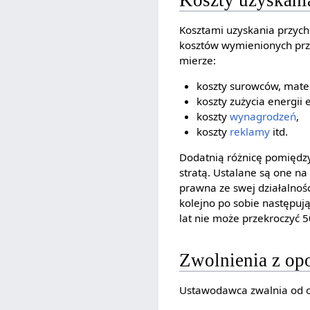
Kosztami uzyskania przyc
kosztów wymienionych prze
mierze:
koszty surowców, mate
koszty zużycia energii 
koszty
wynagrodzeń
,
koszty
reklamy
itd.
Dodatnią różnicę pomięd
stratą. Ustalane są one n
prawna ze swej działalnośc
kolejno po sobie następuj
lat nie może przekroczyć 5
Zwolnienia z op
Ustawodawca zwalnia od op