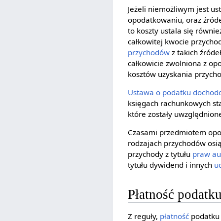
Jeżeli niemożliwym jest us
opodatkowaniu, oraz źróde
to koszty ustala się równ
całkowitej kwocie przychod
przychodów
z takich źróde
całkowicie zwolniona z op
kosztów uzyskania przychodó
Ustawa o podatku docho
księgach rachunkowych sta
które zostały uwzględnione
Czasami przedmiotem op
rodzajach przychodów osią
przychody z tytułu
praw au
tytułu dywidend i innych
u
Płatność podatk
Z reguły,
płatność
podatku 