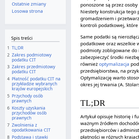
Ostatnie zmiany
ponoszone są przez osoby
Losowa strona
Niestety konstrukcja tego
gromadzeniem i przetwarza
kontroli podatkowej, któr
Same podatki są nierozłą
Spis treści
podatkowe oraz wszelkie w
1
TL;DR
podmioty zobligowane do ic
2
Zakres podmiotowy
zabezpieczyć środki niez
podatku CIT
również
optymalizacja
pod
3
Zakres przedmiotowy
przedsiębiorstwa, na przy
podatku CIT
Optymalizację warto stoso
4
Płatność podatku CIT na
przykładzie wybranych
okres jej trwania (A. Stolar
krajów europejskich
5
Przychody osób
prawnych
TL;DR
6
Koszty uzyskania
przychodów osób
Artykuł opisuje historię i
prawnych
ważnym źródłem dochodów 
7
Zwolnienia z
opodatkowania CIT
przedsiębiorców i adminis
płatności w różnych kraja
8
Podstawa i stawki