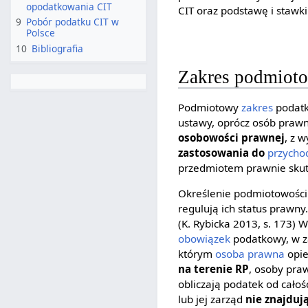
opodatkowania CIT
CIT oraz podstawę i stawk
9
Pobór podatku CIT w
Polsce
10
Bibliografia
Zakres podmiot
Podmiotowy
zakres
podatk
ustawy, oprócz osób praw
osobowości prawnej
, z 
zastosowania do
przych
przedmiotem prawnie sku
Określenie podmiotowości 
regulują ich status prawn
(K. Rybicka 2013, s. 173) 
obowiązek
podatkowy, w za
którym
osoba prawna
opie
na terenie RP
, osoby pr
obliczają podatek od całoś
lub jej zarząd
nie znajduj