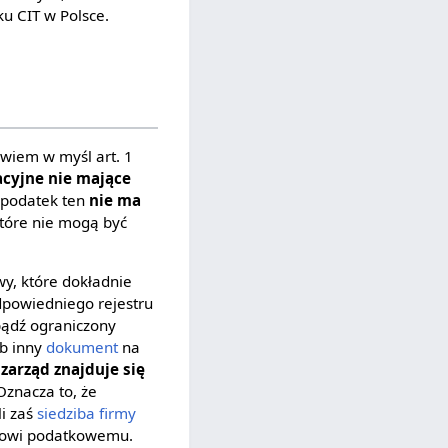
u CIT w Polsce.
owiem w myśl art. 1
acyjne nie mające
 podatek ten
nie ma
 które nie mogą być
y, które dokładnie
dpowiedniego rejestru
bądź ograniczony
b inny
dokument
na
 zarząd znajduje się
znacza to, że
li zaś
siedziba firmy
kowi podatkowemu.