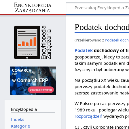
Encyklopedia
Zarządzania
Podatek docho
(Przekierowano z
Podatek doc
Podatek
dochodowy of f
gospodarczej, kiedy to zac
takim samym podatkiem do
fizycznych był pobierany w
Na początku XX wieku za
pierwszy podatek dochodo
szersze zastosowanie nast
W Polsce po raz pierwszy
Encyklopedia
1989 roku i podlegał wielu
rozporządzeń
wydanych prz
Indeks
Kategorie
CIT, czyli Corporate Incom