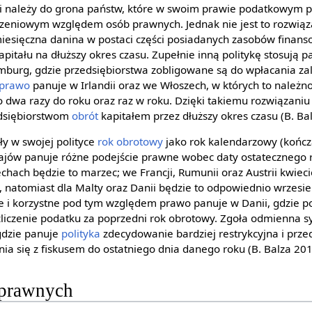
nii należy do grona państw, które w swoim prawie podatkowym p
zeniowym względem osób prawnych. Jednak nie jest to rozwiąz
iesięczna danina w postaci części posiadanych zasobów finans
itału na dłuższy okres czasu. Zupełnie inną politykę stosują p
mburg, gdzie przedsiębiorstwa zobligowane są do wpłacania zali
prawo
panuje w Irlandii oraz we Włoszech, w których to należ
 dwa razy do roku oraz raz w roku. Dzięki takiemu rozwiązan
edsiębiorstwom
obrót
kapitałem przez dłuższy okres czasu (B. Bal
ęły w swojej polityce
rok obrotowy
jako rok kalendarzowy (kończą
rajów panuje różne podejście prawne wobec daty ostatecznego 
echach będzie to marzec; we Francji, Rumunii oraz Austrii kwiec
ie, natomiast dla Malty oraz Danii będzie to odpowiednio wrzesień
lne i korzystne pod tym względem prawo panuje w Danii, gdzie 
zliczenie podatku za poprzedni rok obrotowy. Zgoła odmienna s
 gdzie panuje
polityka
zdecydowanie bardziej restrykcyjna i prze
nia się z fiskusem do ostatniego dnia danego roku (B. Balza 201
 prawnych