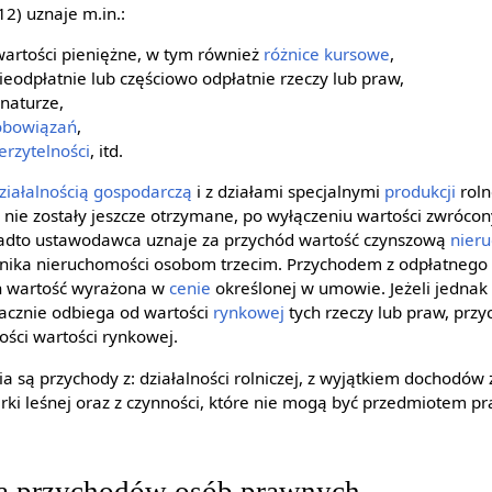
12) uznaje m.in.:
wartości pieniężne, w tym również
różnice kursowe
,
eodpłatnie lub częściowo odpłatnie rzeczy lub praw,
naturze,
obowiązań
,
erzytelności
, itd.
ziałalnością gospodarczą
i z działami specjalnymi
produkcji
roln
 nie zostały jeszcze otrzymane, po wyłączeniu wartości zwróco
onadto ustawodawca uznaje za przychód wartość czynszową
nier
nika nieruchomości osobom trzecim. Przychodem z odpłatnego z
ch wartość wyrażona w
cenie
określonej w umowie. Jeżeli jedna
acznie odbiega od wartości
rynkowej
tych rzeczy lub praw, przy
ści wartości rynkowej.
 są przychody z: działalności rolniczej, z wyjątkiem dochodów 
arki leśnej oraz z czynności, które nie mogą być przedmiotem p
ia przychodów osób prawnych