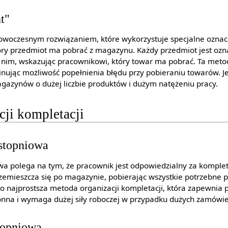
t"
nowoczesnym rozwiązaniem, które wykorzystuje specjalne oznac
óry przedmiot ma pobrać z magazynu. Każdy przedmiot jest oz
d nim, wskazując pracownikowi, który towar ma pobrać. Ta metod
inując możliwość popełnienia błędu przy pobieraniu towarów. Je
azynów o dużej liczbie produktów i dużym natężeniu pracy.
cji kompletacji
stopniowa
a polega na tym, że pracownik jest odpowiedzialny za komplet
emieszcza się po magazynie, pobierając wszystkie potrzebne pr
t to najprostsza metoda organizacji kompletacji, która zapewnia 
onna i wymaga dużej siły roboczej w przypadku dużych zamówi
topniowa