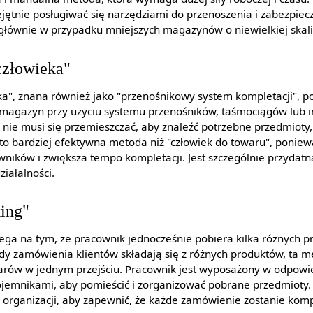
ętnie posługiwać się narzędziami do przenoszenia i zabezpiec
głównie w przypadku mniejszych magazynów o niewielkiej skali 
człowieka"
a", znana również jako "przenośnikowy system kompletacji", p
 magazyn przy użyciu systemu przenośników, taśmociągów lub 
nie musi się przemieszczać, aby znaleźć potrzebne przedmioty,
t to bardziej efektywna metoda niż "człowiek do towaru", ponie
wników i zwiększa tempo kompletacji. Jest szczególnie przydat
iałalności.
king"
lega na tym, że pracownik jednocześnie pobiera kilka różnych 
y zamówienia klientów składają się z różnych produktów, ta 
rów w jednym przejściu. Pracownik jest wyposażony w odpowie
pojemnikami, aby pomieścić i zorganizować pobrane przedmiot
 organizacji, aby zapewnić, że każde zamówienie zostanie komp