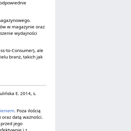
 odpowiednie
 magazynowego.
tów w magazynie oraz
kszenie wydajności
ess-to-Consumer), ale
elu branż, takich jak
lińska E. 2014, s.
ieniem
. Poza ilością
 oraz datą ważności.
 przed jego
fektywnie i z