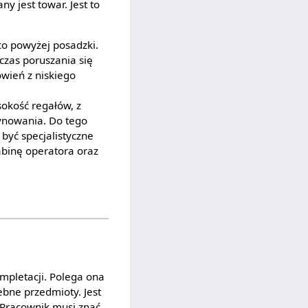
y jest towar. Jest to
co powyżej posadzki.
zas poruszania się
wień z niskiego
okość regałów, z
ynowania. Do tego
 być specjalistyczne
abinę operatora oraz
ompletacji. Polega ona
ebne przedmioty. Jest
 Pracownik musi znać