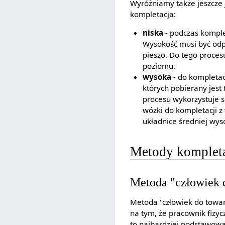
Wyróżniamy także jeszcze j
kompletacja:
niska
- podczas komple
Wysokość musi być odp
pieszo. Do tego proces
poziomu.
wysoka
- do kompletac
których pobierany jes
procesu wykorzystuje s
wózki do kompletacji 
układnice średniej wys
Metody kompleta
Metoda "człowiek 
Metoda "człowiek do towaru
na tym, że pracownik fizyc
to najbardziej podstawowa