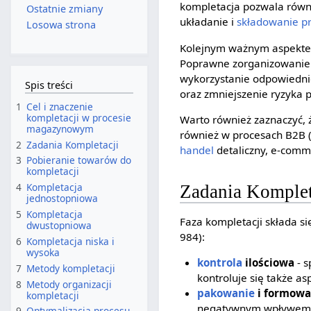
kompletacja pozwala równ
Ostatnie zmiany
układanie i
składowanie p
Losowa strona
Kolejnym ważnym aspektem
Poprawne zorganizowanie 
wykorzystanie odpowiednic
Spis treści
oraz zmniejszenie ryzyka 
1
Cel i znaczenie
kompletacji w procesie
Warto również zaznaczyć, 
magazynowym
również w procesach B2B (B
2
Zadania Kompletacji
handel
detaliczny, e-com
3
Pobieranie towarów do
kompletacji
4
Kompletacja
Zadania Komplet
jednostopniowa
5
Kompletacja
Faza kompletacji składa si
dwustopniowa
984):
6
Kompletacja niska i
wysoka
kontrola
ilościowa
- s
7
Metody kompletacji
kontroluje się także a
8
Metody organizacji
pakowanie
i formowa
kompletacji
negatywnym wpływem na
9
Optymalizacja procesu