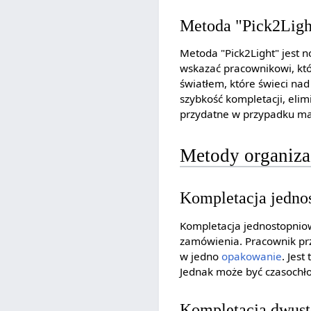
Metoda "Pick2Ligh
Metoda "Pick2Light" jest 
wskazać pracownikowi, kt
światłem, które świeci na
szybkość kompletacji, elim
przydatne w przypadku mag
Metody organiza
Kompletacja jedno
Kompletacja jednostopniow
zamówienia. Pracownik prz
w jedno
opakowanie
. Jes
Jednak może być czasochł
Kompletacja dwus