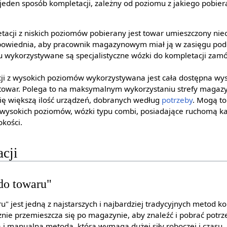
eden sposób kompletacji, zależny od poziomu z jakiego pobieran
tacji z niskich poziomów pobierany jest towar umieszczony nie
owiednia, aby pracownik magazynowym miał ją w zasięgu podc
u wykorzystywane są specjalistyczne wózki do kompletacji zamó
ji z wysokich poziomów wykorzystywana jest cała dostępna wys
t towar. Polega to na maksymalnym wykorzystaniu strefy magaz
ię większą ilość urządzeń, dobranych według
potrzeby
. Mogą to
z wysokich poziomów, wózki typu combi, posiadające ruchomą k
okości.
cji
do towaru"
" jest jedną z najstarszych i najbardziej tradycyjnych metod k
znie przemieszcza się po magazynie, aby znaleźć i pobrać potrz
 i manualna metoda, która wymaga dużej siły roboczej i czasu.