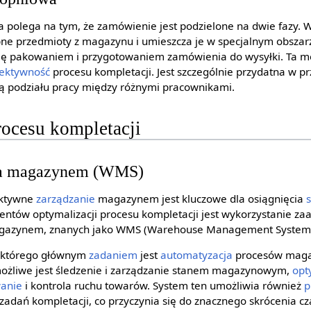
polega na tym, że zamówienie jest podzielone na dwie fazy. W
ne przedmioty z magazynu i umieszcza je w specjalnym obszarz
 się pakowaniem i przygotowaniem zamówienia do wysyłki. Ta 
fektywność
procesu kompletacji. Jest szczególnie przydatna w p
 podziału pracy między różnymi pracownikami.
rocesu kompletacji
ia magazynem (WMS)
ektywne
zarządzanie
magazynem jest kluczowe dla osiągnięcia
entów optymalizacji procesu kompletacji jest wykorzystanie 
gazynem, znanych jako WMS (Warehouse Management System
 którego głównym
zadaniem
jest
automatyzacja
procesów maga
możliwe jest śledzenie i zarządzanie stanem magazynowym,
opt
anie
i kontrola ruchu towarów. System ten umożliwia również
p
 zadań kompletacji, co przyczynia się do znacznego skrócenia 