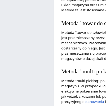
układ magazynu oraz umiej
Metoda ta jest stosowana 
Metoda "towar do 
Metoda "towar do człowiek
jest przemieszczany przez
mechanicznych. Pracownik 
dostarczany do niego. Jes
przemieszczania się praco
magazynów o dużej skali dz
Metoda "multi pic
Metoda "multi picking" po
magazynu. W przypadku gd
efektywne pobieranie towa
jak wózek z koszami lub 
precyzyjnego
planowania
i