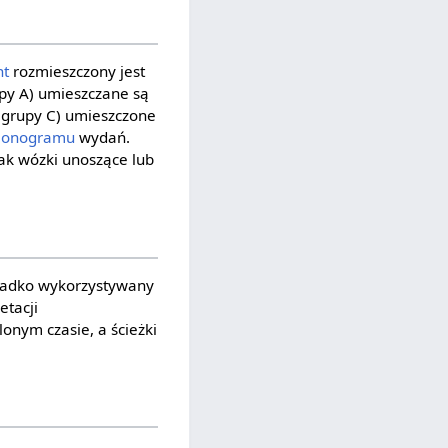
nt
rozmieszczony jest
upy A) umieszczane są
(z grupy C) umieszczone
monogramu
wydań.
jak wózki unoszące lub
rzadko wykorzystywany
etacji
onym czasie, a ścieżki