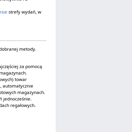
esie
strefy wydań, w
 dobranej metody.
jczęściej za pomocą
 magazynach.
owych) towar
, automatycznie
rotowych magazynach.
 jednocześnie.
dach regałowych.