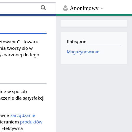
Anonimowy
etowaniu" - towaru
Kategorie
nia tworzy się w
Magazynowanie
yznaczonej do tego
wane w sposób
zenie dla satysfakcji
rawne
zarządzanie
bieraniem
produktów
. Efektywna