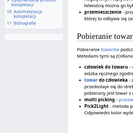
kompletacji
łatwością można go by
10
Automatyzacja
przemieszczenie
- prz
kompletacji
której to odbywa się z
11
Bibliografia
Pobieranie towa
Pobieranie
towarów
podcza
Metodami tymi są (Odlanick
człowiek do towaru
-
wózka ręcznego zgodni
towar
do człowieka
- 
przedostaje się do st
pobierany jest towar 
multi picking
-
praco
Pick2Light
- metoda p
Odpowiedni kolor wyświ