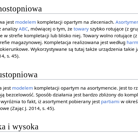
nostopniowa
wa jest
modelem
kompletacji opartym na zleceniach.
Asortyme
z analizy
ABC
, mówiącej o tym, że
towary
szybko rotujące (z gr
we w strefie kompletacji lub blisko niej. Towary wolno rotujące 
trefie magazynowej. Kompletacja realizowana jest według
har
dnokierunkowe. Wykorzystywane są tutaj także urządzenia takie 
4, s. 45).
ustopniowa
a jest
modelem
kompletacji opartym na asortymencie. Jest to 
ją bezcelowość. Sposób działania jest bardzo zbliżony do kompl
wyróżnia to fakt, iż asortyment pobierany jest
partiami
w określ
we (Zając J. 2014, s. 45).
ka i wysoka