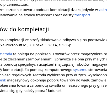
ło przemieszczać.
emieszczenie towaru podczas kompletacji działa jedynie w
zakr
aładowanie na środek transportu oraz dalszy
transport
rów do kompletacji
s kompletacji ze strefy składowania odbywa się na podstawie
a-Poczobutt M., Kulińska E. 2014, s. 985):
metoda
ta polega na pobieraniu towarów przez magazyniera na
e ze zleceniem (zamówieniem). Sprawdza się ona przy małych
za pomocą specjalnych urządzeń (najczęściej robotów magazyn
refy kompletacji. Za pomocą komputerowego
systemu
sterowania
z gniazd regałowych. Metoda wybierana przy dużych, wysokoob
wnik
magazynowy dokonuje poboru towarów do wielu zamówień
obierania towaru za pomocą światła umieszczonego przy gniaz
etla się, gdy należy pobrać ładunek.