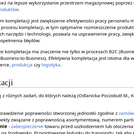
ież na lepsze wykorzystanie przestrzeni magazynowej poprzez
roduktów
.
 kompletacji jest zwiększenie efektywności pracy personelu
procesu kompletacji, w tym optymalne rozmieszczenie produk
h narzędzi i technologii, pozwala na usprawnienie pracy, zwię
popełnienia błędów.
że kompletacja ma znaczenie nie tylko w procesach B2C (Busin
usiness-to-Business). Efektywna kompletacja jest istotna dla wi
merce,
produkcja
czy
logistyka
.
acji
ę z różnych zadań, do których należą (Odlanicka-Poczobutt M., Ku
prawdzenie poprawności stworzonej jednostki zgodnie z
zamów
spekty związane z poprawnością asortymentową, numerem partii
nie
-
zabezpieczenie
towaru przed uszkodzeniem lub otoczenia
 środowisko. Przygotowanie ładunku do transportu, tak aby e