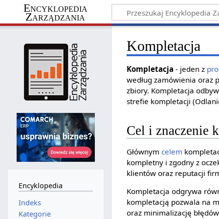
Encyklopedia
Zarządzania
Kompletacja
Kompletacja
- jeden z
pr
według zamówienia oraz 
zbiory. Kompletacja odbyw
strefie kompletacji (Odlani
Cel i znaczenie
Głównym
celem
kompletac
kompletny i zgodny z ocze
klientów oraz reputacji fir
Encyklopedia
Kompletacja odgrywa równ
kompletacją pozwala na mi
Indeks
oraz minimalizację błędó
Kategorie