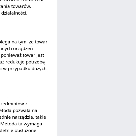
zania towarów.
działalności.
olega na tym, że towar
innych urządzeń
 ponieważ towar jest
waż redukuje potrzebę
na w przypadku dużych
przedmiotów z
metoda pozwala na
dnie narzędzia, takie
y. Metoda ta wymaga
letnie obsłużone.