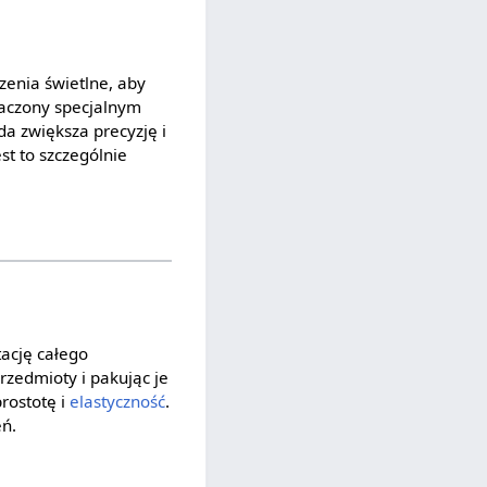
zenia świetlne, aby
naczony specjalnym
a zwiększa precyzję i
st to szczególnie
ację całego
zedmioty i pakując je
prostotę i
elastyczność
.
eń.