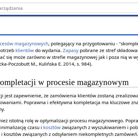
ocesów
magazynowych
, polegający na przygotowaniu - "skompl
potrzeb
klientów
do wydania.
Zapasy
pobrane ze stref składowa
ać się może zarówno w strefie magazynowej jak i poza nią w w
cka-Poczobutt M., Kulińska E. 2014, s. 984).
 kompletacji w procesie magazynowym
ji jest zapewnienie, że zamówienia klientów zostaną zrealizo
kiwaniami. Poprawna i efektywna kompletacja ma kluczowe znac
my.
ież istotną rolę w optymalizacji procesu magazynowego. Pop
nimalizację czasu i
kosztów
związanych z wyszukiwaniem i po
w i kosztów związanych z odsyłaniem niekompletnych zamówień