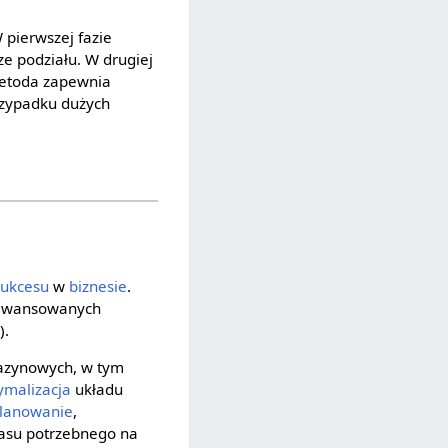
 pierwszej fazie
e podziału. W drugiej
metoda zapewnia
rzypadku dużych
sukcesu
w
biznesie
.
zaawansowanych
).
zynowych, w tym
ymalizacja
układu
lanowanie
,
czasu potrzebnego na