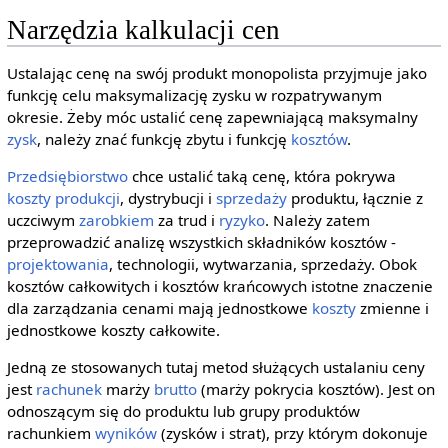
Narzędzia kalkulacji cen
Ustalając cenę na swój produkt monopolista przyjmuje jako
funkcję celu maksymalizację zysku w rozpatrywanym
okresie. Żeby móc ustalić cenę zapewniającą maksymalny
zysk
, należy znać funkcję zbytu i funkcję
kosztów
.
Przedsiębiorstwo
chce ustalić taką cenę, która pokrywa
koszty produkcji
, dystrybucji i
sprzedaży
produktu, łącznie z
uczciwym
zarobkiem
za trud i
ryzyko
. Należy zatem
przeprowadzić analizę wszystkich składników kosztów -
projektowania
, technologii, wytwarzania, sprzedaży. Obok
kosztów całkowitych i kosztów krańcowych istotne znaczenie
dla zarządzania cenami mają jednostkowe
koszty
zmienne i
jednostkowe koszty całkowite.
Jedną ze stosowanych tutaj metod służących ustalaniu ceny
jest
rachunek
marży
brutto
(marży pokrycia kosztów). Jest on
odnoszącym się do produktu lub grupy produktów
rachunkiem
wyników
(zysków i strat), przy którym dokonuje