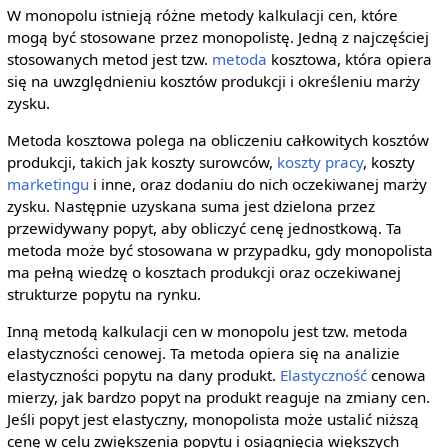
W monopolu istnieją różne metody kalkulacji cen, które
mogą być stosowane przez monopolistę. Jedną z najczęściej
stosowanych metod jest tzw.
metoda
kosztowa, która opiera
się na uwzględnieniu kosztów produkcji i określeniu marży
zysku.
Metoda kosztowa polega na obliczeniu całkowitych kosztów
produkcji, takich jak koszty surowców,
koszty pracy
, koszty
marketingu
i inne, oraz dodaniu do nich oczekiwanej marży
zysku. Następnie uzyskana suma jest dzielona przez
przewidywany popyt, aby obliczyć cenę jednostkową. Ta
metoda może być stosowana w przypadku, gdy monopolista
ma pełną wiedzę o kosztach produkcji oraz oczekiwanej
strukturze popytu na rynku.
Inną metodą kalkulacji cen w monopolu jest tzw. metoda
elastyczności cenowej. Ta metoda opiera się na analizie
elastyczności popytu na dany produkt.
Elastyczność
cenowa
mierzy, jak bardzo popyt na produkt reaguje na zmiany cen.
Jeśli popyt jest elastyczny, monopolista może ustalić niższą
cenę w celu zwiększenia popytu i osiągnięcia większych