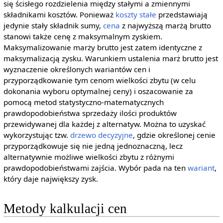
się ścisłego rozdzielenia między stałymi a zmiennymi
składnikami kosztów. Ponieważ
koszty stałe
przedstawiają
jedynie stały składnik sumy,
cena
z najwyższą marżą brutto
stanowi także cenę z maksymalnym zyskiem.
Maksymalizowanie marży brutto jest zatem identyczne z
maksymalizacją zysku. Warunkiem ustalenia marż brutto jest
wyznaczenie określonych wariantów cen i
przyporządkowanie tym cenom wielkości zbytu (w celu
dokonania wyboru optymalnej ceny) i oszacowanie za
pomocą metod statystyczno-matematycznych
prawdopodobieństwa sprzedaży ilości produktów
przewidywanej dla każdej z alternatyw. Można to uzyskać
wykorzystując tzw.
drzewo decyzyjne
, gdzie określonej cenie
przyporządkowuje się nie jedną jednoznaczną, lecz
alternatywnie możliwe wielkości zbytu z różnymi
prawdopodobieństwami zajścia. Wybór pada na ten
wariant
,
który daje największy zysk.
Metody kalkulacji cen