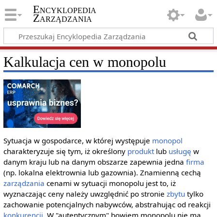
Encyklopedia
Zarządzania
Kalkulacja cen w monopolu
Sytuacja w gospodarce, w której występuje
monopol
charakteryzuje się tym, iż określony
produkt
lub
usługę
w
danym kraju lub na danym obszarze zapewnia jedna
firma
(np. lokalna elektrownia lub gazownia). Znamienną cechą
zarządzania
cenami w sytuacji monopolu jest to, iż
wyznaczając ceny należy uwzględnić po stronie
zbytu
tylko
zachowanie potencjalnych nabywców, abstrahując od reakcji
konkurencji
. W "autentycznym" bowiem monopolu nie ma