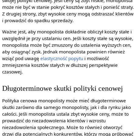
swojej polityki cenowej. Jeśli ceny są zbyt niskie, monopolista
może nie być w stanie pokryć kosztów stałych i ponieść straty.
Z drugiej strony, zbyt wysokie ceny mogą odstraszać klientów
i prowadzić do spadku sprzedaży.
Ważne jest, aby monopolista dokładnie obliczył koszty stałe i
uwzględnił je przy ustalaniu cen. Jeśli koszty stałe są wysokie,
monopolista może być zmuszony do ustalenia wyższych cen,
aby osiągnąć zysk. Jednak monopolista powinien również
wziąć pod uwagę
elastyczność popytu
i możliwość
zmniejszenia kosztów stałych w dłuższej perspektywie
czasowej.
Długoterminowe skutki polityki cenowej
Polityka cenowa monopolisty może mieć długoterminowe
skutki zarówno dla samego monopolisty, jak i dla rynku jako
całości. Jeśli monopolista ustala zbyt wysokie ceny, może to
prowadzić do niezadowolenia klientów i wzrostu
niezadowolenia społecznego. Może to również otworzyć
drzwi dla potencjalnych konkurentów, którzy mogą próbować