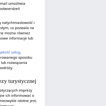
-mail umożliwia
potwierdzeń
ą natychmiastowość i
istym, co pozwala na
line można również
kowe informacje lub
jakość usług
.
ferowanego sposobu
 lub rozwiązania
podróży.
zy turystycznej
otyczących imprezy
dzie ich informować o
iezwykle istotne jest,
formacje.