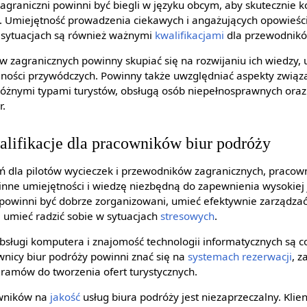
graniczni powinni być biegli w języku obcym, aby skutecznie 
w. Umiejętność prowadzenia ciekawych i angażujących opowieśc
h sytuacjach są również ważnymi
kwalifikacjami
dla przewodnikó
w zagranicznych powinny skupiać się na rozwijaniu ich wiedzy, 
ności przywódczych. Powinny także uwzględniać aspekty związa
z różnymi typami turystów, obsługą osób niepełnosprawnych oraz
r.
lifikacje dla pracowników biur podróży
leń dla pilotów wycieczek i przewodników zagranicznych, pracow
inne umiejętności i wiedzę niezbędną do zapewnienia wysokiej 
 powinni być dobrze zorganizowani, umieć efektywnie zarządza
 i umieć radzić sobie w sytuacjach
stresowych
.
sługi komputera i znajomość technologii informatycznych są co
wnicy biur podróży powinni znać się na
systemach
rezerwacji
, 
ramów do tworzenia ofert turystycznych.
wników na
jakość
usług biura podróży jest niezaprzeczalny. Klien