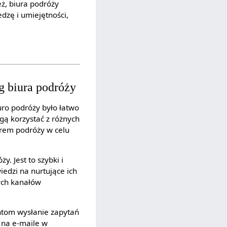
ż, biura podróży
dzę i umiejętności,
g biura podróży
uro podróży było łatwo
ogą korzystać z różnych
iurem podróży w celu
. Jest to szybki i
edzi na nurtujące ich
nych kanałów
entom wysłanie zapytań
 na e-maile w