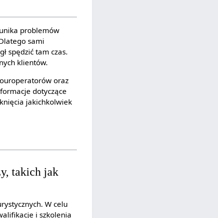
u unika problemów
 Dlatego sami
ł spędzić tam czas.
nych klientów.
ouroperatorów oraz
nformacje dotyczące
knięcia jakichkolwiek
, takich jak
urystycznych. W celu
lifikacje i szkolenia