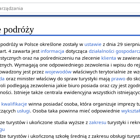
e podróży
 podróży w Polsce określone zostały w
ustawie
z dnia 29 sierpn
art. 4 zawarta jest
informacja
dotycząca
działalności gospodarc
stycznych oraz na pośredniczeniu na zlecenie
klienta
w zawiera
cznych. Wymagają one odpowiedniego zezwolenia i wpisu do rej
rowadzony jest przez
wojewodów
właściwych terytorialnie ze wz
da
oraz minister właściwy do spraw turystyki mają
prawo
do sk
roli podlegają zezwolenia jakie biuro posiada oraz czy jest zgo
ości. Istnieje także centrala ewidencyjna wszystkich istniejącyc
e
kwalifikacje
winna posiadać osoba, która organizuje imprezy tu
czących
usługi
. Osoba taka powinna mieć odpowiednie
wykszta
dze turystów i ukończone studia wyższe z
zakresu
turystyki i rek
gu
dze turystów i ukończoną szkołę średnią z zakresu obsługi turys