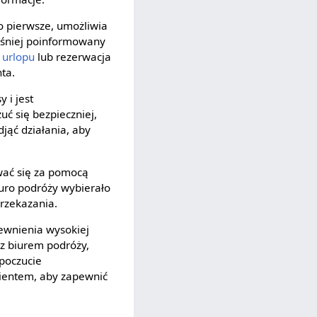
o pierwsze, umożliwia
ześniej poinformowany
y
urlopu
lub rezerwacja
ta.
 i jest
uć się bezpieczniej,
jąć działania, aby
wać się za pomocą
biuro podróży wybierało
przekazania.
ewnienia wysokiej
 z biurem podróży,
poczucie
lientem, aby zapewnić