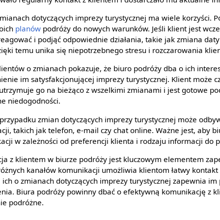
mianach dotyczących imprezy turystycznej ma wiele korzyści. P
oich
planów
podróży do nowych warunków. Jeśli klient jest wc
eagować i podjąć odpowiednie działania, takie jak zmiana dat
ęki temu unika się niepotrzebnego stresu i rozczarowania klien
ientów o zmianach pokazuje, że biuro podróży dba o ich interesy
nie im satysfakcjonującej imprezy turystycznej. Klient może cz
utrzymuje go na bieżąco z wszelkimi zmianami i jest gotowe pod
e niedogodności.
 przypadku zmian dotyczących imprezy turystycznej może odby
i, takich jak telefon, e-mail czy chat online. Ważne jest, aby 
ji w zależności od preferencji klienta i rodzaju informacji do 
a z klientem w biurze podróży jest kluczowym elementem zap
 różnych kanałów komunikacji umożliwia klientom łatwy kontakt
ich o zmianach dotyczących imprezy turystycznej zapewnia im 
nia. Biura podróży powinny dbać o efektywną komunikację z k
ie podróżne.