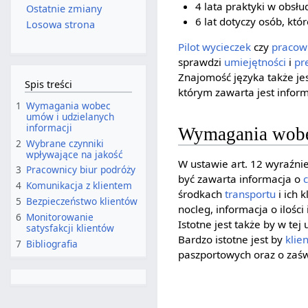
4 lata praktyki w obsłu
Ostatnie zmiany
6 lat dotyczy osób, kt
Losowa strona
Pilot wycieczek
czy
pracow
sprawdzi
umiejętności
i
pr
Znajomość języka także je
Spis treści
którym zawarta jest info
1
Wymagania wobec
umów i udzielanych
informacji
Wymagania wobec
2
Wybrane czynniki
wpływające na jakość
W ustawie art. 12 wyraźni
3
Pracownicy biur podróży
być zawarta informacja o
4
Komunikacja z klientem
środkach
transportu
i ich 
5
Bezpieczeństwo klientów
nocleg, informacja o ilośc
6
Monitorowanie
Istotne jest także by w te
satysfakcji klientów
Bardzo istotne jest by
klien
7
Bibliografia
paszportowych oraz o zaśw