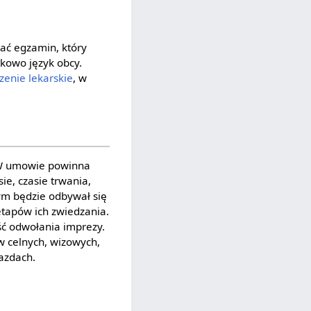
dać egzamin, który
tkowo język obcy.
zenie lekarskie
, w
 W umowie powinna
ie, czasie trwania,
órym będzie odbywał się
 etapów ich zwiedzania.
ość odwołania imprezy.
 celnych, wizowych,
jazdach.