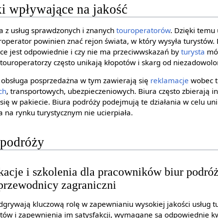
i wpływające na jakość
ta z usług sprawdzonych i znanych
touroperatorów
. Dzięki tem
roperator powinien znać rejon świata, w który wysyła turystów.
ce jest odpowiednie i czy nie ma przeciwwskazań by
turysta
móg
i touroperatorzy często unikają kłopotów i skarg od niezadowolo
e obsługa posprzedażna w tym zawierają się
reklamacje
wobec t
ch
, transportowych, ubezpieczeniowych. Biura często zbierają i
 się w pakiecie. Biura podróży podejmują te działania w celu uni
 na rynku turystycznym nie ucierpiała.
 podróży
cje i szkolenia dla pracowników biur podróży
 przewodnicy zagraniczni
dgrywają kluczową rolę w zapewnianiu wysokiej jakości usług t
ntów i zapewnienia im satysfakcji, wymagane są odpowiednie kwa