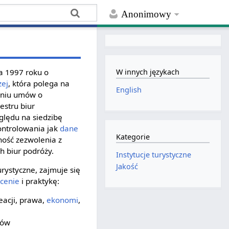
Anonimowy
ia 1997 roku o
W innych językach
zej
, która polega na
English
niu umów o
estru biur
ględu na siedzibę
ontrolowania jak
dane
Kategorie
dność zezwolenia z
h biur podróży.
Instytucje turystyczne
Jakość
rystyczne, zajmuje się
łcenie
i praktykę:
reacji, prawa,
ekonomi
,
tów