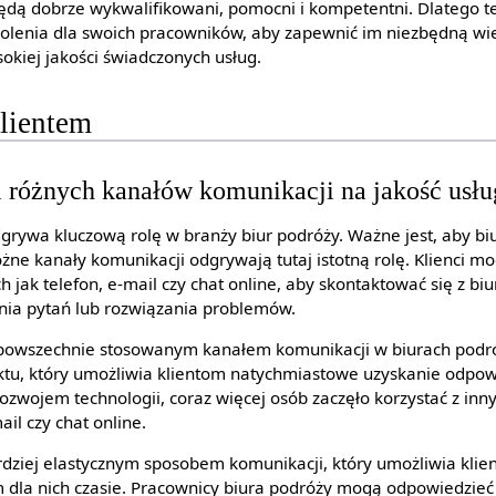
ędą dobrze wykwalifikowani, pomocni i kompetentni. Dlatego te
lenia dla swoich pracowników, aby zapewnić im niezbędną wie
sokiej jakości świadczonych usług.
lientem
 różnych kanałów komunikacji na jakość usłu
grywa kluczową rolę w branży biur podróży. Ważne jest, aby bi
óżne kanały komunikacji odgrywają tutaj istotną rolę. Klienci m
h jak telefon, e-mail czy chat online, aby skontaktować się z b
ania pytań lub rozwiązania problemów.
i powszechnie stosowanym kanałem komunikacji w biurach podróży
tu, który umożliwia klientom natychmiastowe uzyskanie odpowi
rozwojem technologii, coraz więcej osób zaczęło korzystać z in
ail czy chat online.
rdziej elastycznym sposobem komunikacji, który umożliwia kli
 dla nich czasie. Pracownicy biura podróży mogą odpowiedzieć