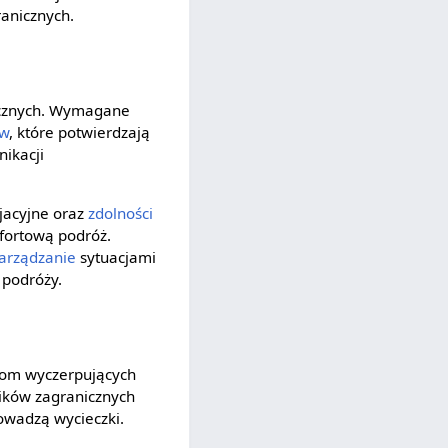
ranicznych.
tycznych. Wymagane
ów
, które potwierdzają
nikacji
jacyjne oraz
zdolności
mfortową podróż.
arządzanie
sytuacjami
 podróży.
tom wyczerpujących
ników zagranicznych
rowadzą wycieczki.