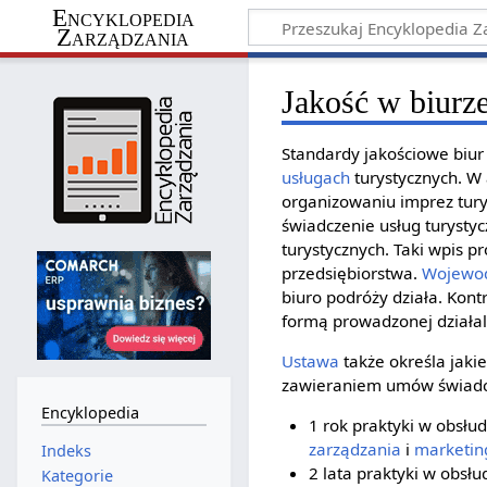
Encyklopedia
Zarządzania
Jakość w biurz
Standardy jakościowe biur
usługach
turystycznych. W 
organizowaniu imprez tury
świadczenie usług turysty
turystycznych. Taki wpis p
przedsiębiorstwa.
Wojewo
biuro podróży działa. Kont
formą prowadzonej działaln
Ustawa
także określa jaki
zawieraniem umów świad
Encyklopedia
1 rok praktyki w obsłu
zarządzania
i
marketin
Indeks
2 lata praktyki w obsłu
Kategorie