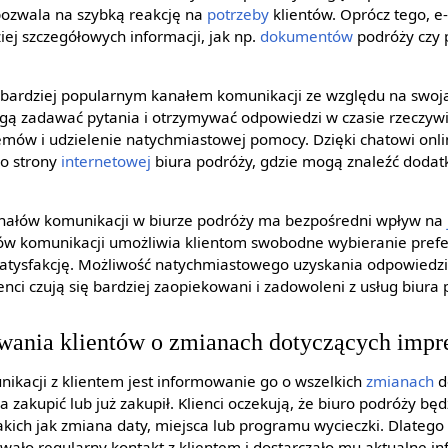
ozwala na szybką reakcję na
potrzeby
klientów. Oprócz tego, e
ej szczegółowych informacji, jak np.
dokumentów
podróży czy 
az bardziej popularnym kanałem komunikacji ze względu na swoj
ogą zadawać pytania i otrzymywać odpowiedzi w czasie rzeczyw
emów i udzielenie natychmiastowej pomocy. Dzięki chatowi on
do strony
internetowej
biura podróży, gdzie mogą znaleźć dodat
ałów komunikacji w biurze podróży ma bezpośredni wpływ na
ów komunikacji umożliwia klientom swobodne wybieranie pre
 satysfakcję. Możliwość natychmiastowego uzyskania odpowiedzi
nci czują się bardziej zaopiekowani i zadowoleni z usług biura 
wania klientów o zmianach dotyczących impre
acji z klientem jest informowanie go o wszelkich
zmianach
d
a zakupić lub już zakupił. Klienci oczekują, że biuro podróży bę
ich jak zmiana daty, miejsca lub programu wycieczki. Dlatego n
wało regularny kontakt z klientem i dostarczało mu aktualne in