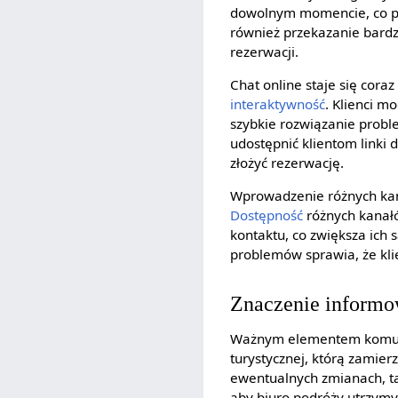
dowolnym momencie, co p
również przekazanie bardzi
rezerwacji.
Chat online staje się cor
interaktywność
. Klienci m
szybkie rozwiązanie probl
udostępnić klientom linki 
złożyć rezerwację.
Wprowadzenie różnych kan
Dostępność
różnych kanał
kontaktu, co zwiększa ich
problemów sprawia, że klie
Znaczenie informo
Ważnym elementem komunik
turystycznej, którą zamierz
ewentualnych zmianach, tak
aby biuro podróży utrzymy