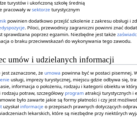
dze turystów i ukończoną szkołę średnią
óre pracowały w
sektorze
turystycznym
nik
powinien dodatkowo przejść szkolenie z zakresu obsługi i z
edyspozycje
. Piloci, przewodnicy zagraniczni powinni znać doda
st sprawdzana poprzez egzamin. Niezbędne jest także
zaświadc
rmacja o braku przeciwwskazań do wykonywania tego zawodu.
 umów i udzielanych informacji
e jest zaznaczone, że
umowa
powinna być w postaci pisemnej.
cenie
usługi, imprezy turystycznej, miejscu gdzie odbywa się, tras
klasie, informacja o położeniu, rodzaju i kategorii obiektu w kt
i i rodzaju potraw, szczegółowy
program
atrakcji turystycznych i
j umowie było zawarte jakie są formy płatności i czy jest możliw
t
uzyskał
informacje
o przepisach prawnych dotyczących odpraw
iadczeniach lekarskich, które są niezbędne przy niektórych wy