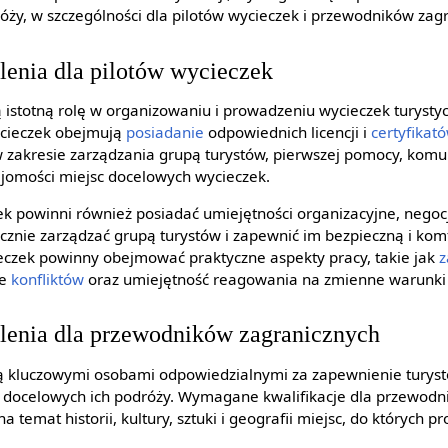
óży, w szczególności dla pilotów wycieczek i przewodników zag
olenia dla pilotów wycieczek
ą istotną rolę w organizowaniu i prowadzeniu wycieczek turys
wycieczek obejmują
posiadanie
odpowiednich licencji i
certyfikat
w zakresie zarządzania grupą turystów, pierwszej pomocy, komu
jomości miejsc docelowych wycieczek.
ek powinni również posiadać umiejętności organizacyjne, negoc
ecznie zarządzać grupą turystów i zapewnić im bezpieczną i ko
ieczek powinny obejmować praktyczne aspekty pracy, takie jak
z
ie
konfliktów
oraz umiejętność reagowania na zmienne warunki
olenia dla przewodników zagranicznych
są kluczowymi osobami odpowiedzialnymi za zapewnienie turys
c docelowych ich podróży. Wymagane kwalifikacje dla przewod
temat historii, kultury, sztuki i geografii miejsc, do których p