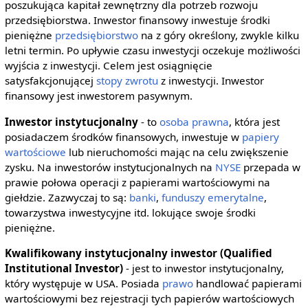
poszukująca kapitał zewnętrzny dla potrzeb rozwoju
przedsiębiorstwa. Inwestor finansowy inwestuje środki
pieniężne
przedsiębiorstwo
na z góry określony, zwykle kilku
letni termin. Po upływie czasu inwestycji oczekuje możliwości
wyjścia z inwestycji. Celem jest osiągnięcie
satysfakcjonującej
stopy zwrotu
z inwestycji. Inwestor
finansowy jest inwestorem pasywnym.
Inwestor instytucjonalny
- to
osoba prawna
, która jest
posiadaczem środków finansowych, inwestuje w
papiery
wartościowe
lub nieruchomości mając na celu zwiększenie
zysku. Na inwestorów instytucjonalnych na
NYSE
przepada w
prawie połowa operacji z papierami wartościowymi na
giełdzie. Zazwyczaj to są:
banki
,
funduszy emerytalne
,
towarzystwa inwestycyjne itd. lokujące swoje środki
pieniężne.
Kwalifikowany instytucjonalny inwestor (Qualified
Institutional Investor)
- jest to inwestor instytucjonalny,
który występuje w USA. Posiada
prawo
handlować papierami
wartościowymi bez rejestracji tych papierów wartościowych