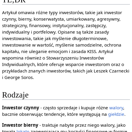
Artykuł omawia różne typy inwestorów, takie jak inwestor
czynny, bierny, konserwatysta, umiarkowany, agresywny,
strategiczny, finansowy, instytucjonalny, zastępczy,
indywidualny i portfelowy. Opisane są także zasady
inwestowania, takie jak myślenie długoterminowe,
inwestowanie w wartość, myślenie samodzielne, ochrona
kapitału, nie uleganie emocjom i zasada KISS. Artykuł
wspomina również o Stowarzyszeniu Inwestorów
Indywidualnych, które oferuje wsparcie inwestorom oraz o
przykładach znanych inwestorów, takich jak Leszek Czarnecki
i George Soros.
Rodzaje
Inwestor czynny
- często sprzedaje i kupuje różne
walory
,
bacznie obserwując tendencje, które występują na
giełdzie
.
Inwestor bierny
- traktuje nabyte przez niego walory, jako
trwałą
lokatę
zapewniającą mu korzyści finansowe w formie