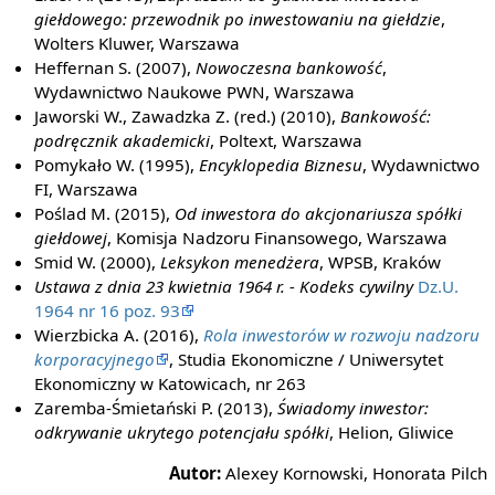
giełdowego: przewodnik po inwestowaniu na giełdzie
,
Wolters Kluwer, Warszawa
Heffernan S. (2007),
Nowoczesna bankowość
,
Wydawnictwo Naukowe PWN, Warszawa
Jaworski W., Zawadzka Z. (red.) (2010),
Bankowość:
podręcznik akademicki
, Poltext, Warszawa
Pomykało W. (1995),
Encyklopedia Biznesu
, Wydawnictwo
FI, Warszawa
Poślad M. (2015),
Od inwestora do akcjonariusza spółki
giełdowej
, Komisja Nadzoru Finansowego, Warszawa
Smid W. (2000),
Leksykon menedżera
, WPSB, Kraków
Ustawa z dnia 23 kwietnia 1964 r. - Kodeks cywilny
Dz.U.
1964 nr 16 poz. 93
Wierzbicka A. (2016),
Rola inwestorów w rozwoju nadzoru
korporacyjnego
, Studia Ekonomiczne / Uniwersytet
Ekonomiczny w Katowicach, nr 263
Zaremba-Śmietański P. (2013),
Świadomy inwestor:
odkrywanie ukrytego potencjału spółki
, Helion, Gliwice
Autor:
Alexey Kornowski, Honorata Pilch