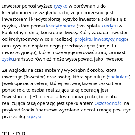
Inwestor ponosi wyższe
ryzyko
w porównaniu do
kredytobiorcy ze względu na to, że jednocześnie jest
inwestorem i kredytobiorcą. Ryzyko inwestora składa się z
ryzyka, które ponosi
kredytobiorca
(tzn. spłata
kredytu
w
konkretnym dniu, konkretnej kwoty. Który zaciąga inwestor
od kredytodawcy w celu realizacji
projektu inwestycyjnego
)
oraz ryzyko nieopłacalnego przedsięwzięcia (projektu
inwestycyjnego), które może wygenerować stratę zamiast
zysku
.Państwo również może występować, jako inwestor.
Ze względu na czas możemy wyodrębnić osobę, która
inwestuje (Inwestor) oraz osobę, która spekuluje (
spekulant
).
Jeżeli operacja celem, której jest zwiększenie zysku trwa
ponad rok, to osoba realizująca taką operację jest
Inwestorem. Jeśli operacja trwa poniżej roku, to osoba
realizująca taką operację jest spekulantem.
Oszczędności
na
przykład środki finansowe wycofane z obrotu mogą posłużyć
przesłanką
kryzysu
.
TL;DR