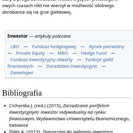
owych czasach nikt nie wierzył w możliwość istotnego
dorobienia się na grze giełdowej.
Inwestor
—
artykuły polecane
LBO
—
Fundusz hedgingowy
—
Rynek pierwotny
—
Private Equity
—
MBO
—
Hedge Fund
—
Fundusz inwestycyjny otwarty
—
Funkcje giełd
finansowych
—
Doradztwo inwestycyjne
—
Deweloper
Bibliografia
Cichorska J. (red.) (2015),
Zarządzanie portfelem
inwestycyjnym: inwestor indywidualny na rynku
finansowym
, Wydawnictwo Uniwersytetu Ekonomicznego,
Katowice
Elder A. (2013),
Zapraszam do gabinetu inwestora