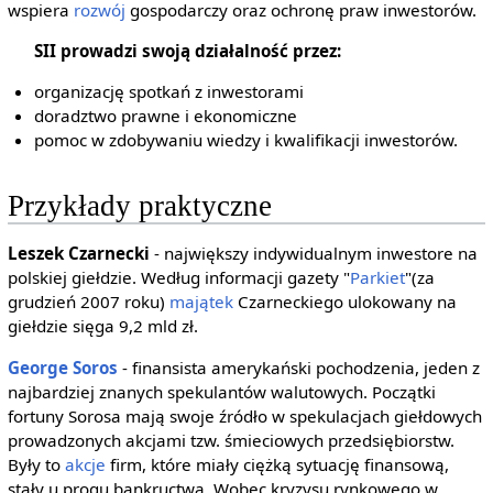
wspiera
rozwój
gospodarczy oraz ochronę praw inwestorów.
SII prowadzi swoją działalność przez:
organizację spotkań z inwestorami
doradztwo prawne i ekonomiczne
pomoc w zdobywaniu wiedzy i kwalifikacji inwestorów.
Przykłady praktyczne
Leszek Czarnecki
- największy indywidualnym inwestore na
polskiej giełdzie. Według informacji gazety "
Parkiet
"(za
grudzień 2007 roku)
majątek
Czarneckiego ulokowany na
giełdzie sięga 9,2 mld zł.
George Soros
- finansista amerykański pochodzenia, jeden z
najbardziej znanych spekulantów walutowych. Początki
fortuny Sorosa mają swoje źródło w spekulacjach giełdowych
prowadzonych akcjami tzw. śmieciowych przedsiębiorstw.
Były to
akcje
firm, które miały ciężką sytuację finansową,
stały u progu bankructwa. Wobec kryzysu rynkowego w