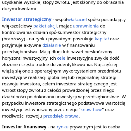
uzyskanie wysokiej stopy zwrotu. Jest skłonny do obracania
dużymi kwotami.
Inwestor strategiczny
- współ
właściciel
spółki posiadający
większościowy
pakiet
akcji
, mając
uprawnienia
do
kontrolowania działań spółki.Inwestor strategiczny
(branżowy) - na rynku prywatnym poszukuje
kapitał
oraz
przyjmuje aktywne
działanie
w finansowaniu
przedsiębiorstwa. Mają długi lub nawet nieskończony
horyzont inwestycyjny. Ich
cele
inwestycyjne zwykle dość
złożone i często trudne do zidentyfikowania. Najczęściej
wiążą się one z operacyjnym wykorzystaniem przedmiotu
inwestycji w realizacji globalnej lub regionalnej strategii
rozwoju inwestora, celem inwestora strategicznego jest
wzrost stopy zwrotu z całości prowadzonej przez niego
działalności po dokonaniu inwestycji w przedsiębiorstwie. W
przypadku inwestora strategicznego podstawowa wartością
inwestycji jest wnoszony przez niego "
know-how
" oraz
możliwości rozwoju
przedsiębiorstwa
.
Inwestor finansowy
- na
rynku
prywatnym jest to osoba