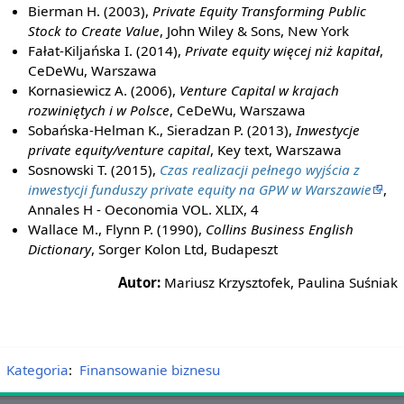
Bierman H. (2003),
Private Equity Transforming Public
Stock to Create Value
, John Wiley & Sons, New York
Fałat-Kiljańska I. (2014),
Private equity więcej niż kapitał
,
CeDeWu, Warszawa
Kornasiewicz A. (2006),
Venture Capital w krajach
rozwiniętych i w Polsce
, CeDeWu, Warszawa
Sobańska-Helman K., Sieradzan P. (2013),
Inwestycje
private equity/venture capital
, Key text, Warszawa
Sosnowski T. (2015),
Czas realizacji pełnego wyjścia z
inwestycji funduszy private equity na GPW w Warszawie
,
Annales H - Oeconomia VOL. XLIX, 4
Wallace M., Flynn P. (1990),
Collins Business English
Dictionary
, Sorger Kolon Ltd, Budapeszt
Autor:
Mariusz Krzysztofek, Paulina Suśniak
Kategoria
:
Finansowanie biznesu