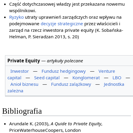
Część dotychczasowej władzy jest przekazana nowemu
wspólnikowi.
Ryzyko
utraty uprawnień zarządczych oraz wpływu na
podejmowane
decyzje strategiczne
przez właścicieli i
zarząd na rzecz inwestora private equity (K. Sobańska-
Helman, P. Sieradzan 2013, s. 20)
Private Equity
—
artykuły polecane
Inwestor
—
Fundusz hedgingowy
—
Venture
capital
—
Seed capital
—
Konglomerat
—
LBO
—
Anioł biznesu
—
Fundusz zalążkowy
—
Jednostka
zależna
Bibliografia
Arundale K. (2003),
A Quide to Private Equity
,
PriceWaterhouseCoopers, London