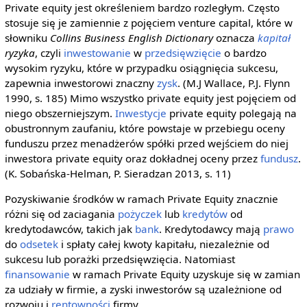
Private equity jest określeniem bardzo rozległym. Często
stosuje się je zamiennie z pojęciem venture capital, które w
słowniku
Collins Business English Dictionary
oznacza
kapitał
ryzyka
, czyli
inwestowanie
w
przedsięwzięcie
o bardzo
wysokim ryzyku, które w przypadku osiągnięcia sukcesu,
zapewnia inwestorowi znaczny
zysk
. (M.J Wallace, P.J. Flynn
1990, s. 185) Mimo wszystko private equity jest pojęciem od
niego obszerniejszym.
Inwestycje
private equity polegają na
obustronnym zaufaniu, które powstaje w przebiegu oceny
funduszu przez menadżerów spółki przed wejściem do niej
inwestora private equity oraz dokładnej oceny przez
fundusz
.
(K. Sobańska-Helman, P. Sieradzan 2013, s. 11)
Pozyskiwanie środków w ramach Private Equity znacznie
różni się od zaciagania
pożyczek
lub
kredytów
od
kredytodawców, takich jak
bank
. Kredytodawcy mają
prawo
do
odsetek
i spłaty całej kwoty kapitału, niezależnie od
sukcesu lub porażki przedsięwzięcia. Natomiast
finansowanie
w ramach Private Equity uzyskuje się w zamian
za udziały w firmie, a zyski inwestorów są uzależnione od
rozwoju i
rentowności
firmy.