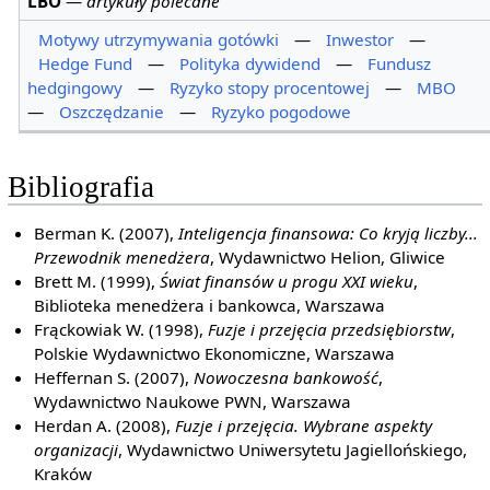
LBO
—
artykuły polecane
Motywy utrzymywania gotówki
—
Inwestor
—
Hedge Fund
—
Polityka dywidend
—
Fundusz
hedgingowy
—
Ryzyko stopy procentowej
—
MBO
—
Oszczędzanie
—
Ryzyko pogodowe
Bibliografia
Berman K. (2007),
Inteligencja finansowa: Co kryją liczby...
Przewodnik menedżera
, Wydawnictwo Helion, Gliwice
Brett M. (1999),
Świat finansów u progu XXI wieku
,
Biblioteka menedżera i bankowca, Warszawa
Frąckowiak W. (1998),
Fuzje i przejęcia przedsiębiorstw
,
Polskie Wydawnictwo Ekonomiczne, Warszawa
Heffernan S. (2007),
Nowoczesna bankowość
,
Wydawnictwo Naukowe PWN, Warszawa
Herdan A. (2008),
Fuzje i przejęcia. Wybrane aspekty
organizacji
, Wydawnictwo Uniwersytetu Jagiellońskiego,
Kraków