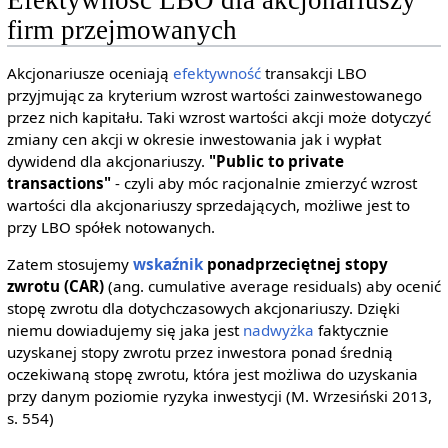
firm przejmowanych
Akcjonariusze oceniają
efektywność
transakcji LBO
przyjmując za kryterium wzrost wartości zainwestowanego
przez nich kapitału. Taki wzrost wartości akcji może dotyczyć
zmiany cen akcji w okresie inwestowania jak i wypłat
dywidend dla akcjonariuszy.
"Public to private
transactions"
- czyli aby móc racjonalnie zmierzyć wzrost
wartości dla akcjonariuszy sprzedających, możliwe jest to
przy LBO spółek notowanych.
Zatem stosujemy
wskaźnik
ponadprzeciętnej stopy
zwrotu (CAR)
(ang. cumulative average residuals) aby ocenić
stopę zwrotu dla dotychczasowych akcjonariuszy. Dzięki
niemu dowiadujemy się jaka jest
nadwyżka
faktycznie
uzyskanej stopy zwrotu przez inwestora ponad średnią
oczekiwaną stopę zwrotu, która jest możliwa do uzyskania
przy danym poziomie ryzyka inwestycji (M. Wrzesiński 2013,
s. 554)