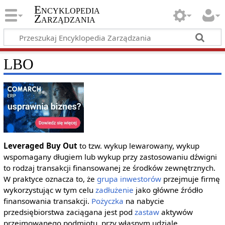
Encyklopedia
Zarządzania
LBO
Leveraged Buy Out
to tzw. wykup lewarowany, wykup
wspomagany długiem lub wykup przy zastosowaniu dźwigni
to rodzaj transakcji finansowanej ze środków zewnętrznych.
W praktyce oznacza to, że
grupa
inwestorów
przejmuje firmę
wykorzystując w tym celu
zadłużenie
jako główne źródło
finansowania transakcji.
Pożyczka
na nabycie
przedsiębiorstwa zaciągana jest pod
zastaw
aktywów
przejmowanego podmiotu, przy własnym udziale