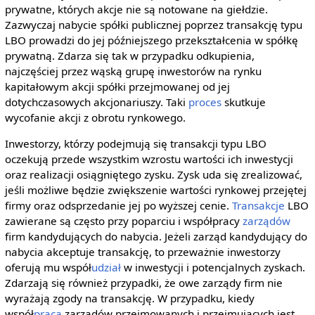
prywatne, których akcje nie są notowane na giełdzie.
Zazwyczaj nabycie spółki publicznej poprzez transakcję typu
LBO prowadzi do jej późniejszego przekształcenia w spółkę
prywatną. Zdarza się tak w przypadku odkupienia,
najczęściej przez wąską grupę inwestorów na rynku
kapitałowym akcji spółki przejmowanej od jej
dotychczasowych akcjonariuszy. Taki
proces
skutkuje
wycofanie akcji z obrotu rynkowego.
Inwestorzy, którzy podejmują się transakcji typu LBO
oczekują przede wszystkim wzrostu wartości ich inwestycji
oraz realizacji osiągniętego zysku. Zysk uda się zrealizować,
jeśli możliwe będzie zwiększenie wartości rynkowej przejętej
firmy oraz odsprzedanie jej po wyższej cenie.
Transakcje
LBO
zawierane są często przy poparciu i współpracy
zarządów
firm kandydujących do nabycia. Jeżeli zarząd kandydujący do
nabycia akceptuje transakcję, to przeważnie inwestorzy
oferują mu współ
udział
w inwestycji i potencjalnych zyskach.
Zdarzają się również przypadki, że owe zarządy firm nie
wyrażają zgody na transakcję. W przypadku, kiedy
współ
praca
zarządów przejmowanych i przejmujących jest