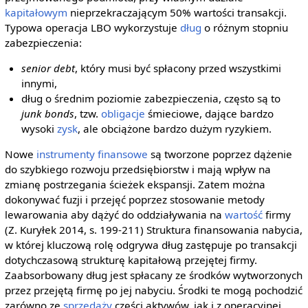
kapitałowym
nieprzekraczającym 50% wartości transakcji.
Typowa operacja LBO wykorzystuje
dług
o różnym stopniu
zabezpieczenia:
senior debt
, który musi być spłacony przed wszystkimi
innymi,
dług o średnim poziomie zabezpieczenia, często są to
junk bonds
, tzw.
obligacje
śmieciowe, dające bardzo
wysoki
zysk
, ale obciążone bardzo dużym ryzykiem.
Nowe
instrumenty finansowe
są tworzone poprzez dążenie
do szybkiego rozwoju przedsiębiorstw i mają wpływ na
zmianę postrzegania ścieżek ekspansji. Zatem można
dokonywać fuzji i przejęć poprzez stosowanie metody
lewarowania aby dążyć do oddziaływania na
wartość
firmy
(Z. Kuryłek 2014, s. 199-211) Struktura finansowania nabycia,
w której kluczową rolę odgrywa dług zastępuje po transakcji
dotychczasową strukturę kapitałową przejętej firmy.
Zaabsorbowany dług jest spłacany ze środków wytworzonych
przez przejętą firmę po jej nabyciu. Środki te mogą pochodzić
zarówno ze
sprzedaży
części aktywów, jak i z operacyjnej