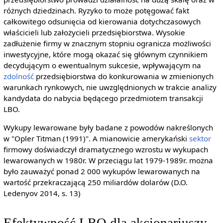
różnych dziedzinach. Ryzyko to może potęgować fakt
całkowitego odsunięcia od kierowania dotychczasowych
właścicieli lub założycieli przedsiębiorstwa. Wysokie
zadłużenie firmy w znacznym stopniu ogranicza możliwości
inwestycyjne, które mogą okazać się głównym czynnikiem
decydującym o ewentualnym sukcesie, wpływającym na
zdolność
przedsiębiorstwa do konkurowania w zmienionych
warunkach rynkowych, nie uwzględnionych w trakcie analizy
kandydata do nabycia będącego przedmiotem transakcji
LBO.
Wykupy lewarowane były badane z powodów nakreślonych
w "Opler Titman (1991)". A mianowicie amerykański
sektor
firmowy doświadczył dramatycznego wzrostu w wykupach
lewarowanych w 1980r. W przeciągu lat 1979-1989r. można
było zauważyć ponad 2 000 wykupów lewarowanych na
wartość przekraczającą 250 miliardów dolarów (D.O.
Ledenyov 2014, s. 13)
Efektywność LBO dla akcjonariuszy