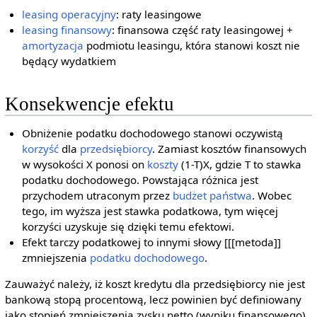
leasing operacyjny
: raty leasingowe
leasing finansowy
: finansowa część raty leasingowej +
amortyzacja
podmiotu leasingu, która stanowi koszt nie
będący wydatkiem
Konsekwencje efektu
Obniżenie podatku dochodowego stanowi oczywistą
korzyść
dla
przedsiębiorcy
. Zamiast kosztów finansowych
w wysokości X ponosi on
koszty
(1-T)X, gdzie T to stawka
podatku dochodowego. Powstająca różnica jest
przychodem utraconym przez
budżet państwa
. Wobec
tego, im wyższa jest stawka podatkowa, tym więcej
korzyści uzyskuje się dzięki temu efektowi.
Efekt tarczy podatkowej to innymi słowy [[[metoda]]
zmniejszenia
podatku dochodowego
.
Zauważyć należy, iż koszt kredytu dla przedsiębiorcy nie jest
bankową stopą procentową, lecz powinien być definiowany
jako stopień zmniejszenia zysku netto (wyniku finansowego).